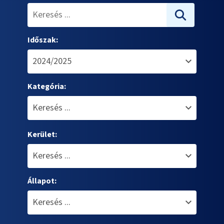
Időszak:
Kategória:
Kerület:
Állapot: