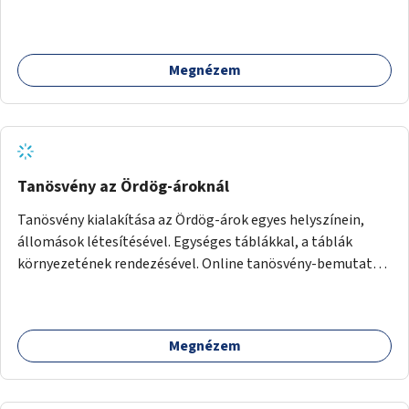
terjedő betegségek szűrése és a szenvedélybetegek
támogatása.
Megnézem
Tanösvény az Ördög-ároknál
Tanösvény kialakítása az Ördög-árok egyes helyszínein,
állomások létesítésével. Egységes táblákkal, a táblák
környezetének rendezésével. Online tanösvény-bemutató
felület kialakítása.
Megnézem