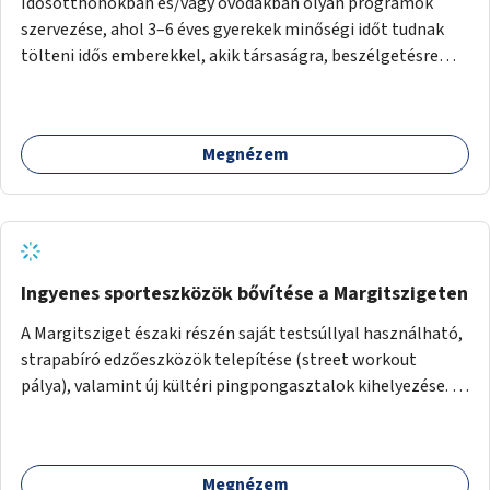
Idősotthonokban és/vagy óvodákban olyan programok
szervezése, ahol 3–6 éves gyerekek minőségi időt tudnak
tölteni idős emberekkel, akik társaságra, beszélgetésre
vágynak.
Megnézem
Ingyenes sporteszközök bővítése a Margitszigeten
A Margitsziget északi részén saját testsúllyal használható,
strapabíró edzőeszközök telepítése (street workout
pálya), valamint új kültéri pingpongasztalok kihelyezése. A
meglévő fitneszterület jelenleg alig felszerelt, így
kihasználatlan. A pingpongasztalok telepítésével egy
népszerű, ingyenes sportolási lehetőség válna elérhetővé a
Megnézem