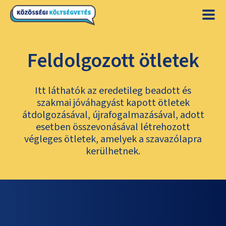
Feldolgozott ötletek
Itt láthatók az eredetileg beadott és
szakmai jóváhagyást kapott ötletek
átdolgozásával, újrafogalmazásával, adott
esetben összevonásával létrehozott
végleges ötletek, amelyek a szavazólapra
kerülhetnek.