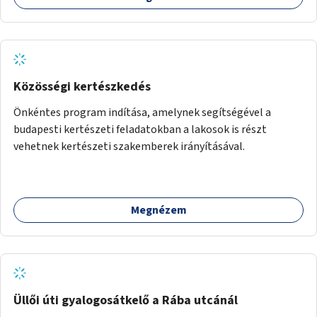
sziget északi felén, ahol jelenleg egyetlen asztal sem
található.
Közösségi kertészkedés
Önkéntes program indítása, amelynek segítségével a
budapesti kertészeti feladatokban a lakosok is részt
vehetnek kertészeti szakemberek irányításával.
Megnézem
Üllői úti gyalogosátkelő a Rába utcánál