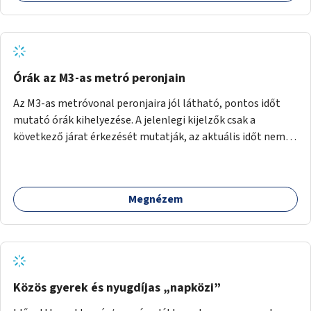
Órák az M3-as metró peronjain
Az M3-as metróvonal peronjaira jól látható, pontos időt
mutató órák kihelyezése. A jelenlegi kijelzők csak a
következő járat érkezését mutatják, az aktuális időt nem.
Az órák a peronokon várakozók tájékozódását segítenék,
ahogyan az más közösségi tereken is bevett gyakorlat.
Megnézem
Közös gyerek és nyugdíjas „napközi”