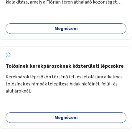
kialakítása, amely a Flórián téren áthaladó közönséget
szolgálná ki.
Megnézem
Tolósínek kerékpárosoknak közterületi lépcsőkre
Kerékpárok lépcsőkön történő fel- és letolására alkalmas
tolósínek és rámpák telepítése hidak hídfőinél, felül- és
aluljáróknál.
Megnézem