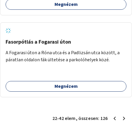
Megnézem
Fasorpótlás a Fogarasi úton
A Fogarasi úton a Róna utca és a Padlizsán utca között, a
páratlan oldalon fák ültetése a parkolóhelyek közé.
Megnézem
22
-
42
elem
, összesen:
126