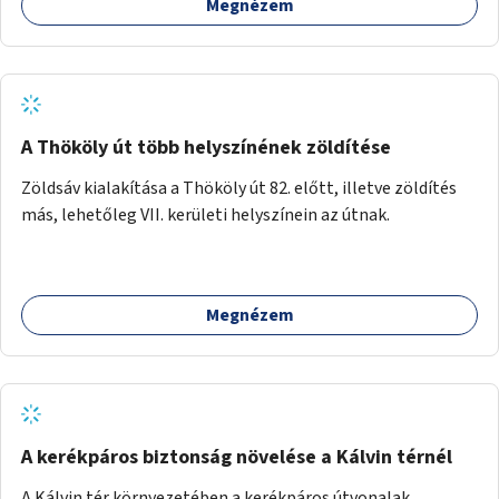
Megnézem
A Thököly út több helyszínének zöldítése
Zöldsáv kialakítása a Thököly út 82. előtt, illetve zöldítés
más, lehetőleg VII. kerületi helyszínein az útnak.
Megnézem
A kerékpáros biztonság növelése a Kálvin térnél
A Kálvin tér környezetében a kerékpáros útvonalak