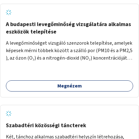
A budapesti levegőminőség vizsgálatára alkalmas
eszközök telepítése
A levegőminőséget vizsgáló szenzorok telepítése, amelyek
képesek mérni többek között a szálló por (PM10 és a PM2,5
), az ózon (O₃) és a nitrogén-dioxid (NO₂) koncentrációját,
valamint meteorológiai paramétereket, például a
szélsebességet, a szélirányt, a hőmérsékletet vagy a relatív
páratartalmat. A gyűjtött adatok egy online platformon
Megnézem
(webes felület és mobilalkalmazás) lennének elérhetők,
térképes megjelenítéssel és időbeli bontásban.
Szabadtéri közösségi táncterek
Két, tánchoz alkalmas szabadtéri helyszín létrehozása,