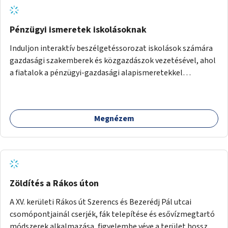
Pénzügyi ismeretek iskolásoknak
Induljon interaktív beszélgetéssorozat iskolások számára
gazdasági szakemberek és közgazdászok vezetésével, ahol
a fiatalok a pénzügyi-gazdasági alapismeretekkel
kapcsolatban tájékozódhatnak. A program többalkalmas
lenne, heti rendszerességgel tartanák iskolai csoportok
számára, önkormányzati intézményben vagy külső
Megnézem
helyszínen iskolai együttműködéssel. A szervezést az
Önkormányzat koordinálná, a tematikát a szakemberek
alakítanák ki, külön figyelmet fordítva a hátrányos helyzetű
gyerekek bevonására is. A program pilot jelleggel indulna,
több korosztály számára.
Zöldítés a Rákos úton
A XV. kerületi Rákos út Szerencs és Bezerédj Pál utcai
csomópontjainál cserjék, fák telepítése és esővízmegtartó
módszerek alkalmazása, figyelembe véve a terület hosszú