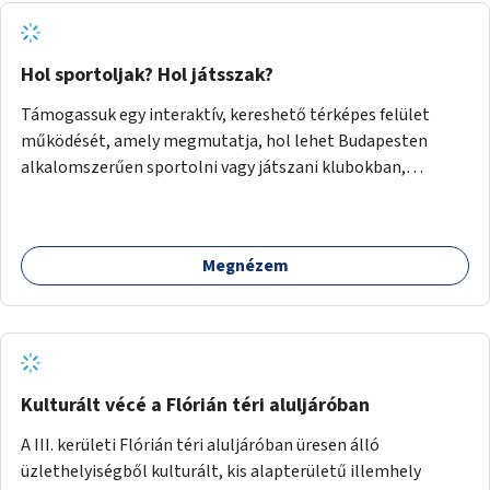
Hol sportoljak? Hol játsszak?
Támogassuk egy interaktív, kereshető térképes felület
működését, amely megmutatja, hol lehet Budapesten
alkalomszerűen sportolni vagy játszani klubokban,
közösségi terekben vagy nyilvános pályákon. A felhasználó
például könnyen megtudhatja, hol tud a környékén jógázni,
bridzsezni, biliárdozni vagy társasjátékozni, és azt is, hogy
Megnézem
ezek mikor érhetők el. A projekt célja, hogy átláthatóvá és
könnyen elérhetővé tegye a város közösségi sport- és
játéklehetőségeit bárki számára, egy már meglévő,
fejlesztett megoldás fenntartásán keresztül.
Kulturált vécé a Flórián téri aluljáróban
A III. kerületi Flórián téri aluljáróban üresen álló
üzlethelyiségből kulturált, kis alapterületű illemhely