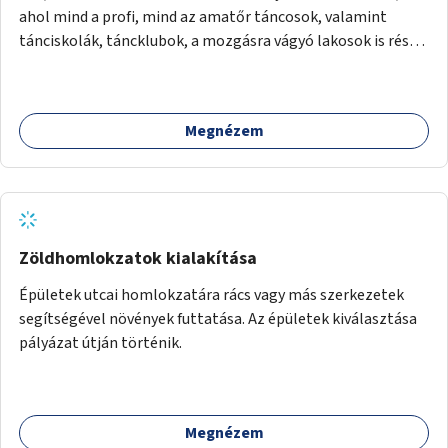
ahol mind a profi, mind az amatőr táncosok, valamint
tánciskolák, táncklubok, a mozgásra vágyó lakosok is részt
vehetnek közösségi eseményeken.
Megnézem
Zöldhomlokzatok kialakítása
Épületek utcai homlokzatára rács vagy más szerkezetek
segítségével növények futtatása. Az épületek kiválasztása
pályázat útján történik.
Megnézem