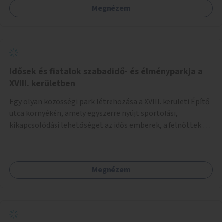
Megnézem
Idősek és fiatalok szabadidő- és élményparkja a
XVIII. kerületben
Egy olyan közösségi park létrehozása a XVIII. kerületi Építő
utca környékén, amely egyszerre nyújt sportolási,
kikapcsolódási lehetőséget az idős emberek, a felnőttek és
a gyerekek számára is.
Megnézem