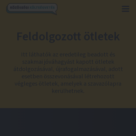
Feldolgozott ötletek
Itt láthatók az eredetileg beadott és
szakmai jóváhagyást kapott ötletek
átdolgozásával, újrafogalmazásával, adott
esetben összevonásával létrehozott
végleges ötletek, amelyek a szavazólapra
kerülhetnek.