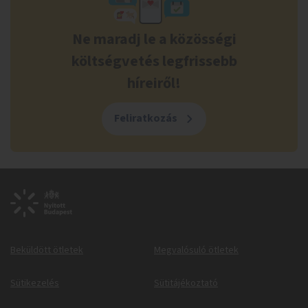
Ne maradj le a közösségi
költségvetés legfrissebb
híreiről!
Feliratkozás
Beküldött ötletek
Megvalósuló ötletek
Sütikezelés
Sütitájékoztató