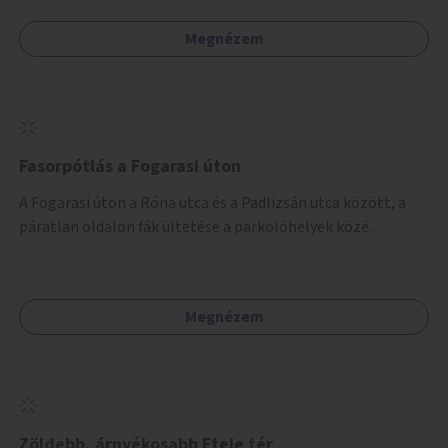
Megnézem
Fasorpótlás a Fogarasi úton
A Fogarasi úton a Róna utca és a Padlizsán utca között, a
páratlan oldalon fák ültetése a parkolóhelyek közé.
Megnézem
Zöldebb, árnyékosabb Etele tér