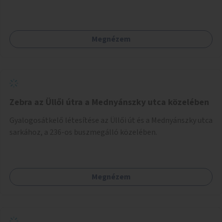
művészetterapeuták, mesemondó végzettségű emberek
végeznék.
Megnézem
Zebra az Üllői útra a Mednyánszky utca közelében
Gyalogosátkelő létesítése az Üllői út és a Mednyánszky utca
sarkához, a 236-os buszmegálló közelében.
Megnézem