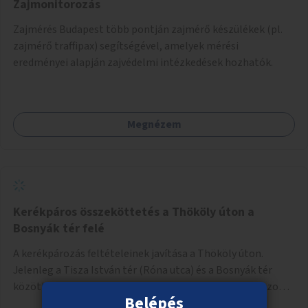
Zajmonitorozás
Zajmérés Budapest több pontján zajmérő készülékek (pl.
zajmérő traffipax) segítségével, amelyek mérési
eredményei alapján zajvédelmi intézkedések hozhatók.
Megnézem
Kerékpáros összeköttetés a Thököly úton a
Bosnyák tér felé
A kerékpározás feltételeinek javítása a Thököly úton.
Jelenleg a Tisza István tér (Róna utca) és a Bosnyák tér
között nincs kerékpársáv, és csak a most épülő szakaszon
Belépés
folytatódik a Bosnyák tér után.