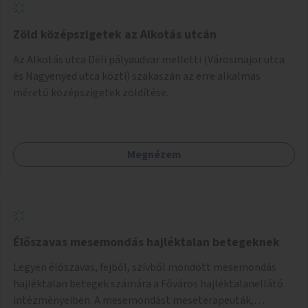
Zöld középszigetek az Alkotás utcán
Az Alkotás utca Déli pályaudvar melletti (Városmajor utca
és Nagyenyed utca közti) szakaszán az erre alkalmas
méretű középszigetek zöldítése.
Megnézem
Élőszavas mesemondás hajléktalan betegeknek
Legyen élőszavas, fejből, szívből mondott mesemondás
hajléktalan betegek számára a Főváros hajléktalanellátó
intézményeiben. A mesemondást meseterapeuták,