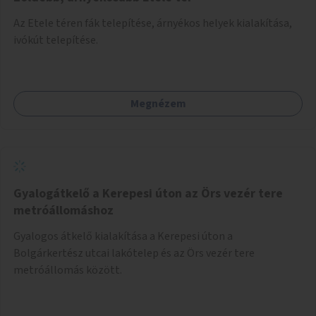
Az Etele téren fák telepítése, árnyékos helyek kialakítása,
ivókút telepítése.
Megnézem
Gyalogátkelő a Kerepesi úton az Örs vezér tere
metróállomáshoz
Gyalogos átkelő kialakítása a Kerepesi úton a
Bolgárkertész utcai lakótelep és az Örs vezér tere
metróállomás között.