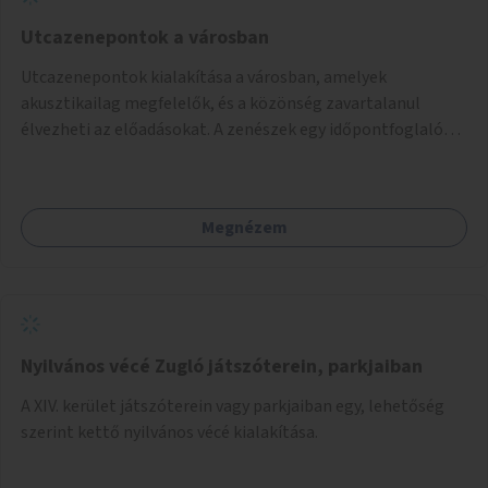
Utcazenepontok a városban
Utcazenepontok kialakítása a városban, amelyek
akusztikailag megfelelők, és a közönség zavartalanul
élvezheti az előadásokat. A zenészek egy időpontfoglalón
jelentkezhetnek be fellépni.
Megnézem
Nyilvános vécé Zugló játszóterein, parkjaiban
A XIV. kerület játszóterein vagy parkjaiban egy, lehetőség
szerint kettő nyilvános vécé kialakítása.