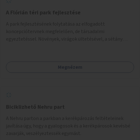
A Flórián téri park fejlesztése
A park fejlesztésének folytatása az elfogadott
koncepciótervnek megfelelően, de társadalmi
egyeztetéssel. Növények, virágok ültetésével, a sétány
felújításával, természetes burkolatú futókör
létrehozásával sokat javulhatna a park minősége.
Megnézem
Biciklizhető Nehru part
A Nehru parton a parkban a kerékpározás feltételeinek
javítása úgy, hogy a gyalogosok és a kerékpárosok kevésbé
zavarják, veszélyeztessék egymást.