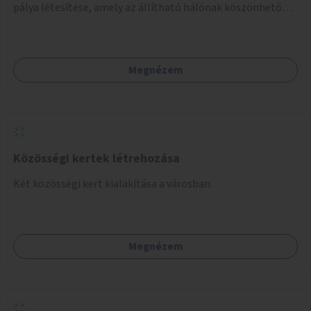
pálya létesítése, amely az állítható hálónak köszönhetően
alkalmas röplabdára, tollaslabdára, illetve lábteniszre is.
Megnézem
Közösségi kertek létrehozása
Két közösségi kert kialakítása a városban.
Megnézem