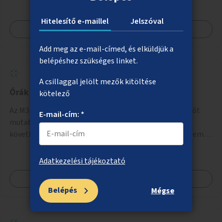
Hitelesítő e-maillel
Jelszóval
Megnézem
Add meg az e-mail-címed, és elküldjük a
belépéshez szükséges linket.
A csillaggal jelölt mezők kitöltése
Órák az M3-as metró peronjain
kötelező
Az M3-as metróvonal peronjaira jól látható, pontos időt
E-mail-cím: *
mutató órák kihelyezése. A jelenlegi kijelzők csak a
következő járat érkezését mutatják, az aktuális időt nem.
Az órák a peronokon várakozók tájékozódását segítenék,
ahogyan az más közösségi tereken is bevett gyakorlat.
Adatkezelési tájékoztató
Megnézem
Belépés
Mégse