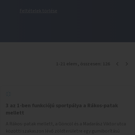
Feltételek törlése
1
-
21
elem
, összesen:
126
3 az 1-ben funkciójú sportpálya a Rákos-patak
mellett
A Rákos-patak mellett, a Göncöl és a Madarász Viktor utca
közötti szakaszon lévő zöldterületre egy gumiborítású