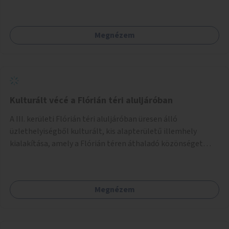
Megnézem
Kulturált vécé a Flórián téri aluljáróban
A III. kerületi Flórián téri aluljáróban üresen álló
üzlethelyiségből kulturált, kis alapterületű illemhely
kialakítása, amely a Flórián téren áthaladó közönséget
szolgálná ki.
Megnézem