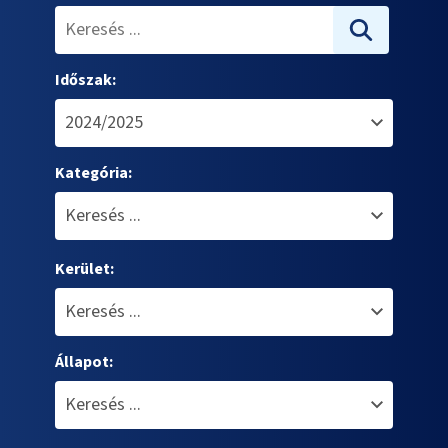
Időszak:
Kategória:
Kerület:
Állapot: