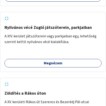
Önkormányzat koordinálná, a tematikát a szakemberek
alakítanák ki, külön figyelmet fordítva a hátrányos helyzetű
gyerekek bevonására is. A program pilot jelleggel indulna,
több korosztály számára.
Nyilvános vécé Zugló játszóterein, parkjaiban
A XIV. kerület játszóterein vagy parkjaiban egy, lehetőség
szerint kettő nyilvános vécé kialakítása.
Megnézem
Zöldítés a Rákos úton
A XV. kerületi Rákos út Szerencs és Bezerédj Pál utcai