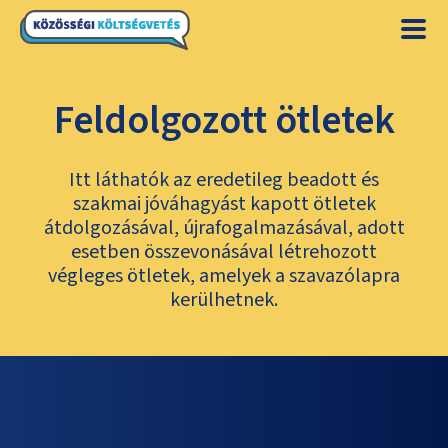
Feldolgozott ötletek
Itt láthatók az eredetileg beadott és
szakmai jóváhagyást kapott ötletek
átdolgozásával, újrafogalmazásával, adott
esetben összevonásával létrehozott
végleges ötletek, amelyek a szavazólapra
kerülhetnek.