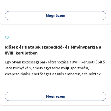
Megnézem
Idősek és fiatalok szabadidő- és élményparkja a
XVIII. kerületben
Egy olyan közösségi park létrehozása a XVIII. kerületi Építő
utca környékén, amely egyszerre nyújt sportolási,
kikapcsolódási lehetőséget az idős emberek, a felnőttek és
a gyerekek számára is.
Megnézem