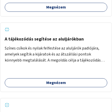
Megnézem
A tájékozódás segítése az aluljárókban
Színes csíkok és nyilak felfestése az aluljárók padlójára,
amelyek segítik a kijáratok és az átszállási pontok
könnyebb megtalálását. A megoldás célja a tájékozódás
egyszerűsítése, különösen a kevésbé gyakran közlekedők és
a turisták számára, nemzetközi jó gyakorlatok alapján.
Megnézem