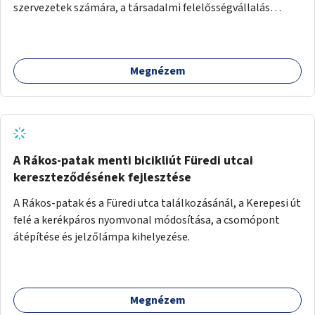
szervezetek számára, a társadalmi felelősségvállalás
jegyében. A cél, hogy közérdekű, segítő tevékenységeket
mutassanak be látványos, gondolatébresztő formában,
például rajzokkal, kérdésekkel, üzenetküldési lehetőséggel
Megnézem
vagy akciónapokkal – bérleti és közüzemi díjak nélkül, a
jelenlegi elhanyagolt állapot helyett.
A Rákos-patak menti bicikliút Füredi utcai
kereszteződésének fejlesztése
A Rákos-patak és a Füredi utca találkozásánál, a Kerepesi út
felé a kerékpáros nyomvonal módosítása, a csomópont
átépítése és jelzőlámpa kihelyezése.
Megnézem