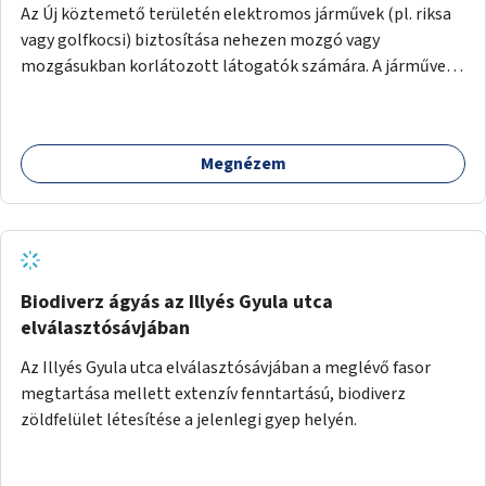
Az Új köztemető területén elektromos járművek (pl. riksa
vagy golfkocsi) biztosítása nehezen mozgó vagy
mozgásukban korlátozott látogatók számára. A járművek
a temetőkapu és a megadott sírhely között közlekednének.
Megnézem
Biodiverz ágyás az Illyés Gyula utca
elválasztósávjában
Az Illyés Gyula utca elválasztósávjában a meglévő fasor
megtartása mellett extenzív fenntartású, biodiverz
zöldfelület létesítése a jelenlegi gyep helyén.