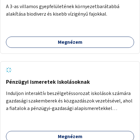
A 3-as villamos gyepfelületének környezetbarátabbá
alakítása biodiverz és kisebb vízigényű fajokkal.
Megnézem
Pénzügyi ismeretek iskolásoknak
Induljon interaktív beszélgetéssorozat iskolások számára
gazdasági szakemberek és közgazdászok vezetésével, ahol
a fiatalok a pénzügyi-gazdasági alapismeretekkel
kapcsolatban tájékozódhatnak. A program többalkalmas
lenne, heti rendszerességgel tartanák iskolai csoportok
számára, önkormányzati intézményben vagy külső
Megnézem
helyszínen iskolai együttműködéssel. A szervezést az