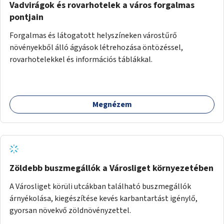
Vadvirágok és rovarhotelek a város forgalmas
pontjain
Forgalmas és látogatott helyszíneken várostűrő
növényekből álló ágyások létrehozása öntözéssel,
rovarhotelekkel és információs táblákkal.
Megnézem
Zöldebb buszmegállók a Városliget környezetében
A Városliget körüli utcákban található buszmegállók
árnyékolása, kiegészítése kevés karbantartást igénylő,
gyorsan növekvő zöldnövényzettel.