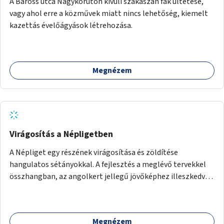
A Baross utca Nagykörúton kívüli szakaszán fák ültetése,
vagy ahol erre a közművek miatt nincs lehetőség, kiemelt
kazettás évelőágyások létrehozása.
Megnézem
Virágosítás a Népligetben
A Népliget egy részének virágosítása és zöldítése
hangulatos sétányokkal. A fejlesztés a meglévő tervekkel
összhangban, az angolkert jellegű jövőképhez illeszkedve
valósulhat meg.
Megnézem