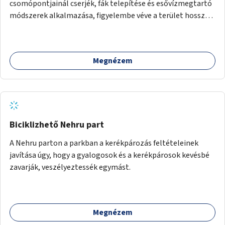
csomópontjainál cserjék, fák telepítése és esővízmegtartó
módszerek alkalmazása, figyelembe véve a terület hosszú
távú átalakítási terveit.
Megnézem
Biciklizhető Nehru part
A Nehru parton a parkban a kerékpározás feltételeinek
javítása úgy, hogy a gyalogosok és a kerékpárosok kevésbé
zavarják, veszélyeztessék egymást.
Megnézem