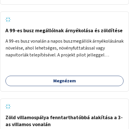
A 99-es busz megállóinak árnyékolása és zöldítése
A 99-es busz vonalán a napos buszmegállók árnyékolásának
növelése, ahol lehetséges, növényfuttatással vagy
napvitorlák telepítésével. A projekt pilot jelleggel
valósulna meg, a helyszíni adottságok figyelembevételével.
Megnézem
Zöld villamospálya fenntarthatóbbá alakítása a 3-
as villamos vonalán