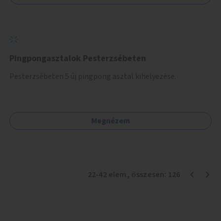
Pingpongasztalok Pesterzsébeten
Pesterzsébeten 5 új pingpong asztal kihelyezése.
Megnézem
22
-
42
elem
, összesen:
126