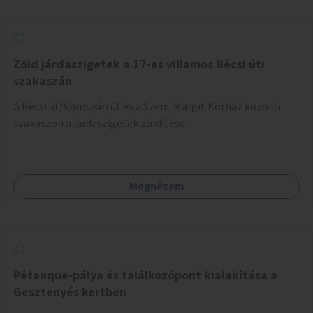
koncepcióterv-szintű összekötése támogatná a
zöldutakon való közlekedést.
Zöld járdaszigetek a 17-es villamos Bécsi úti
szakaszán
A Bécsi út/Vörösvári út és a Szent Margit Kórház közötti
szakaszon a járdaszigetek zöldítése.
Megnézem
Pétanque-pálya és találkozópont kialakítása a
Gesztenyés kertben