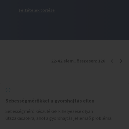
Feltételek törlése
22
-
42
elem
, összesen:
126
Sebességmérőkkel a gyorshajtás ellen
Sebességmérő készülékek kihelyezése olyan
útszakaszokra, ahol a gyorshajtás jellemző probléma.