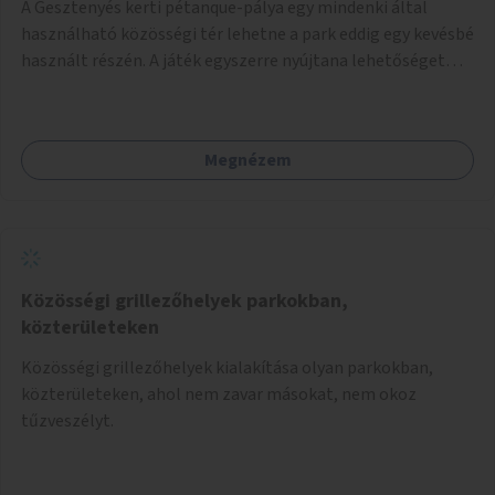
A Gesztenyés kerti pétanque-pálya egy mindenki által
használható közösségi tér lehetne a park eddig egy kevésbé
használt részén. A játék egyszerre nyújtana lehetőséget
kikapcsolódásra, társasági élményre és sportolásra –
generációkon átívelően, akár mozgásukban korlátozott,
autizmussal vagy demenciával élő emberek számára is.
Megnézem
Közösségi grillezőhelyek parkokban,
közterületeken
Közösségi grillezőhelyek kialakítása olyan parkokban,
közterületeken, ahol nem zavar másokat, nem okoz
tűzveszélyt.