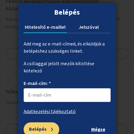
Fedett kerékpártároló Rákoskeresztúr
központjában
Belépés
Rákoskeresztúr központjában időjárástól védett, fedett
kerékpártároló kialakítása.
Hitelesítő e-maillel
Jelszóval
Add meg az e-mail-címed, és elküldjük a
belépéshez szükséges linket.
Megnézem
A csillaggal jelölt mezők kitöltése
kötelező
E-mail-cím: *
Ivókutak a kutyafuttatókba a XIII. kerületben
Ivókutak telepítése XIII. kerületi kutyafuttatókba.
Adatkezelési tájékoztató
Belépés
Megnézem
Mégse