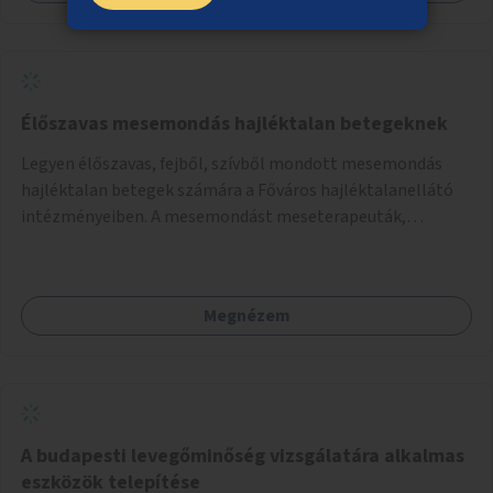
Élőszavas mesemondás hajléktalan betegeknek
Legyen élőszavas, fejből, szívből mondott mesemondás
hajléktalan betegek számára a Főváros hajléktalanellátó
intézményeiben. A mesemondást meseterapeuták,
művészetterapeuták, mesemondó végzettségű emberek
végeznék.
Megnézem
A budapesti levegőminőség vizsgálatára alkalmas
eszközök telepítése