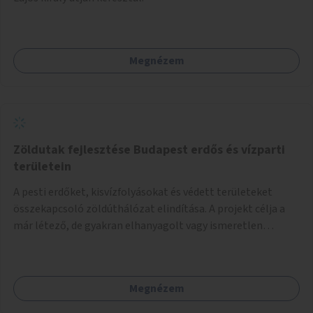
Megnézem
Zöldutak fejlesztése Budapest erdős és vízparti
területein
A pesti erdőket, kisvízfolyásokat és védett területeket
összekapcsoló zöldúthálózat elindítása. A projekt célja a
már létező, de gyakran elhanyagolt vagy ismeretlen
ösvények biztonságosabbá és használhatóbbá tétele,
különösen a közúti átvezetések, csúszós szakaszok és
szűkületek javításával, néhány ponton pedig helyszíni
Megnézem
beavatkozással (pl. táblák kihelyezése, hulladékgyűjtők,
akadálymentesítés). Az útvonalak kijelölése és