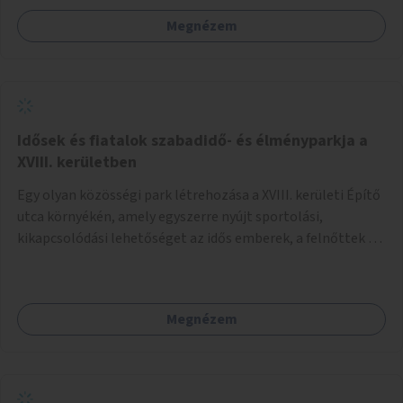
Megnézem
Idősek és fiatalok szabadidő- és élményparkja a
XVIII. kerületben
Egy olyan közösségi park létrehozása a XVIII. kerületi Építő
utca környékén, amely egyszerre nyújt sportolási,
kikapcsolódási lehetőséget az idős emberek, a felnőttek és
a gyerekek számára is.
Megnézem