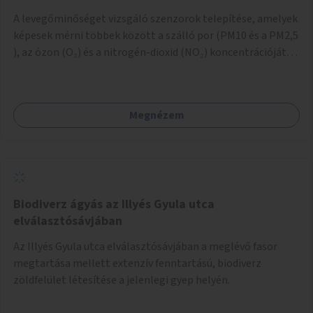
A levegőminőséget vizsgáló szenzorok telepítése, amelyek
képesek mérni többek között a szálló por (PM10 és a PM2,5
), az ózon (O₃) és a nitrogén-dioxid (NO₂) koncentrációját,
valamint meteorológiai paramétereket, például a
szélsebességet, a szélirányt, a hőmérsékletet vagy a relatív
páratartalmat. A gyűjtött adatok egy online platformon
Megnézem
(webes felület és mobilalkalmazás) lennének elérhetők,
térképes megjelenítéssel és időbeli bontásban.
Biodiverz ágyás az Illyés Gyula utca
elválasztósávjában
Az Illyés Gyula utca elválasztósávjában a meglévő fasor
megtartása mellett extenzív fenntartású, biodiverz
zöldfelület létesítése a jelenlegi gyep helyén.