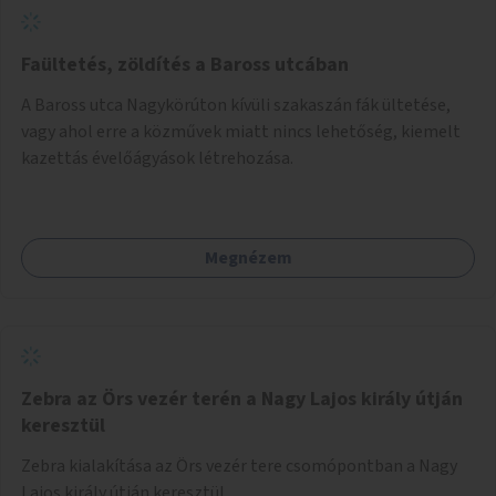
Faültetés, zöldítés a Baross utcában
A Baross utca Nagykörúton kívüli szakaszán fák ültetése,
vagy ahol erre a közművek miatt nincs lehetőség, kiemelt
kazettás évelőágyások létrehozása.
Megnézem
Zebra az Örs vezér terén a Nagy Lajos király útján
keresztül
Zebra kialakítása az Örs vezér tere csomópontban a Nagy
Lajos király útján keresztül.