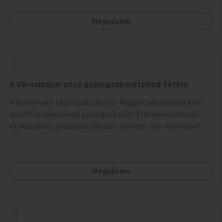
Megnézem
A Városmajor utca gyalogosbarátabbá tétele
A Városmajor utca Csaba utca és Magyar jakobinusok tere
közötti szakaszának gyalogosbaráttá tétele különböző
eszközökkel: járdaszélesítéssel, fák vagy más növényzet
telepítésével (ahol erre lehetőség van), figyelembe véve a
kerékpáros közlekedés biztonságát is.
Megnézem