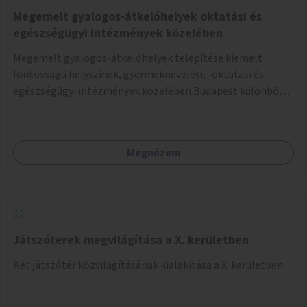
Megemelt gyalogos-átkelőhelyek oktatási és
egészségügyi intézmények közelében
Megemelt gyalogos-átkelőhelyek telepítése kiemelt
fontosságú helyszínek, gyermeknevelési, -oktatási és
egészségügyi intézmények közelében Budapest különböző
pontjain, 7–12 helyszínen.
Megnézem
Játszóterek megvilágítása a X. kerületben
Két játszótér közvilágításának kialakítása a X. kerületben.