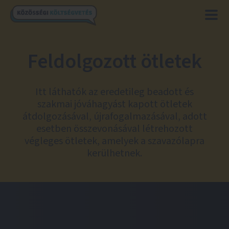
Feldolgozott ötletek
Itt láthatók az eredetileg beadott és
szakmai jóváhagyást kapott ötletek
átdolgozásával, újrafogalmazásával, adott
esetben összevonásával létrehozott
végleges ötletek, amelyek a szavazólapra
kerülhetnek.