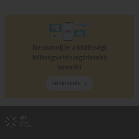
Ne maradj le a közösségi
költségvetés legfrissebb
híreiről!
Feliratkozás