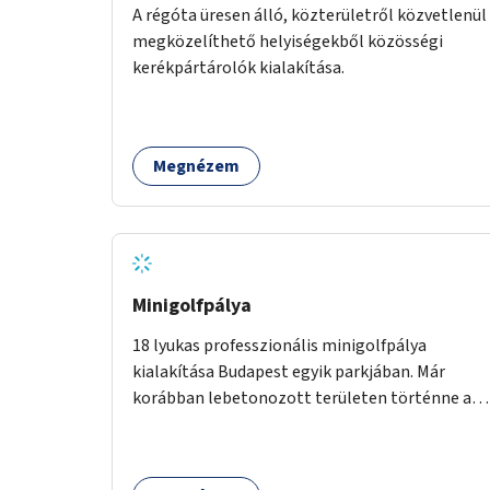
A régóta üresen álló, közterületről közvetlenül
megközelíthető helyiségekből közösségi
kerékpártárolók kialakítása.
Megnézem
Minigolfpálya
18 lyukas professzionális minigolfpálya
kialakítása Budapest egyik parkjában. Már
korábban lebetonozott területen történne a
megvalósítás, így biztosítanánk, hogy ne
vesszen el további zöldfelület.