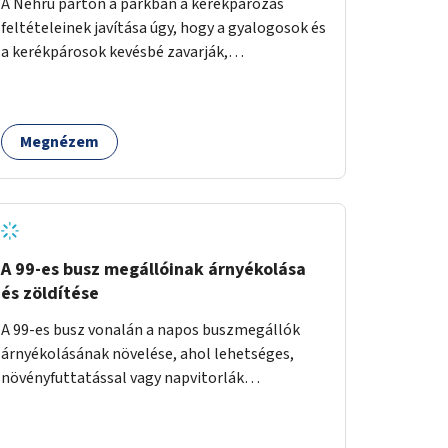
A Nehru parton a parkban a kerékpározás
feltételeinek javítása úgy, hogy a gyalogosok és
a kerékpárosok kevésbé zavarják,
veszélyeztessék egymást.
Megnézem
A 99-es busz megállóinak árnyékolása
és zöldítése
A 99-es busz vonalán a napos buszmegállók
árnyékolásának növelése, ahol lehetséges,
növényfuttatással vagy napvitorlák
telepítésével. A projekt pilot jelleggel
valósulna meg, a helyszíni adottságok