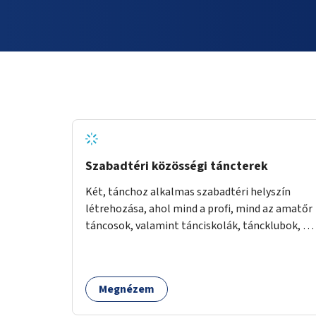
Szabadtéri közösségi táncterek
Két, tánchoz alkalmas szabadtéri helyszín
létrehozása, ahol mind a profi, mind az amatőr
táncosok, valamint tánciskolák, táncklubok, a
mozgásra vágyó lakosok is részt vehetnek
közösségi eseményeken.
Megnézem