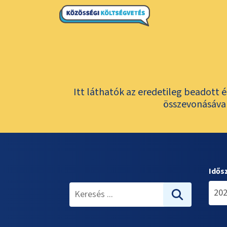
Itt láthatók az eredetileg beadott 
összevonásával
Idős