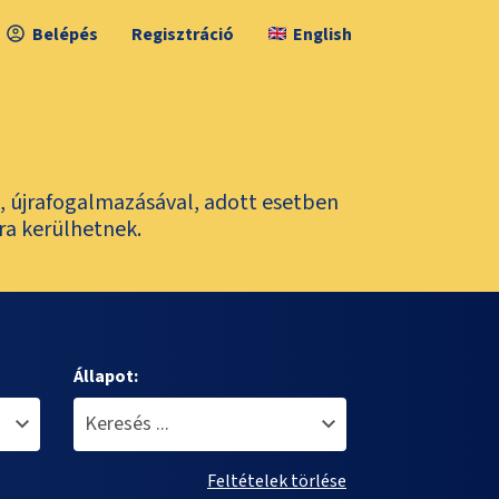
Belépés
Regisztráció
English
l, újrafogalmazásával, adott esetben
ra kerülhetnek.
Állapot:
Feltételek törlése