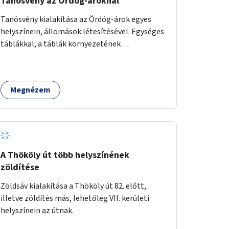
Tanösvény az Ördög-ároknál
Tanösvény kialakítása az Ördög-árok egyes
helyszínein, állomások létesítésével. Egységes
táblákkal, a táblák környezetének
rendezésével. Online tanösvény-bemutató
felület kialakítása.
Megnézem
A Thököly út több helyszínének
zöldítése
Zöldsáv kialakítása a Thököly út 82. előtt,
illetve zöldítés más, lehetőleg VII. kerületi
helyszínein az útnak.