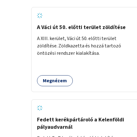
A Váci út 50. előtti terület zöldítése
A XIII. kerület, Váci út 50. előtti terület
zöldítése. Zöldkazetta és hozzá tartozó
öntözési rendszer kialakítása.
Megnézem
Fedett kerékpártároló a Kelenföldi
pályaudvarnál