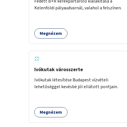
Fedett B+R kerékpártároló kialakítása a
Kelenföldi pályaudvarnál, valahol a felszínen.
Megnézem
Ivókutak városszerte
Ivókutak létesítése Budapest vízvételi
lehetőséggel kevésbé jól ellátott pontjain.
Megnézem