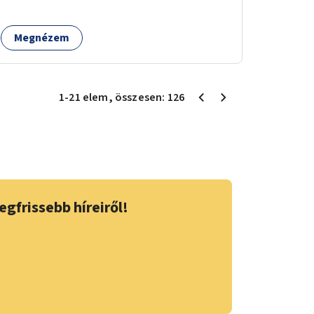
Megnézem
1
-
21
elem
, összesen:
126
egfrissebb híreiről!