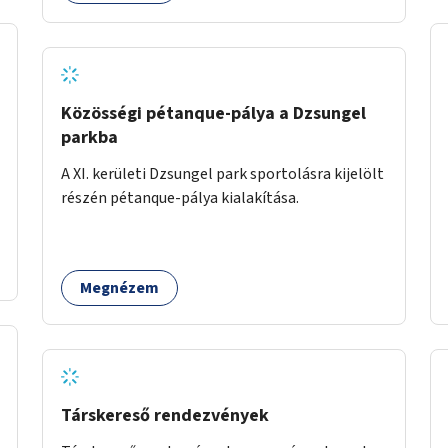
gyűjtött adatok egy online platformon (webes
felület és mobilalkalmazás) lennének
elérhetők, térképes megjelenítéssel és időbeli
bontásban.
Közösségi pétanque-pálya a Dzsungel
parkba
A XI. kerületi Dzsungel park sportolásra kijelölt
részén pétanque-pálya kialakítása.
Megnézem
Társkereső rendezvények