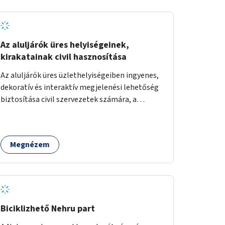
Az aluljárók üres helyiségeinek,
kirakatainak civil hasznosítása
Az aluljárók üres üzlethelyiségeiben ingyenes,
dekoratív és interaktív megjelenési lehetőség
biztosítása civil szervezetek számára, a
társadalmi felelősségvállalás jegyében. A cél,
hogy közérdekű, segítő tevékenységeket
mutassanak be látványos, gondolatébresztő
Megnézem
formában, például rajzokkal, kérdésekkel,
üzenetküldési lehetőséggel vagy
akciónapokkal – bérleti és közüzemi díjak
nélkül, a jelenlegi elhanyagolt állapot helyett.
Biciklizhető Nehru part