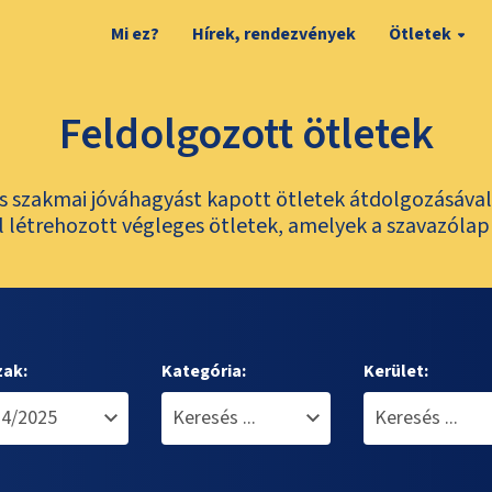
Mi ez?
Hírek, rendezvények
Ötletek
Feldolgozott ötletek
és szakmai jóváhagyást kapott ötletek átdolgozásáva
 létrehozott végleges ötletek, amelyek a szavazólap
zak:
Kategória:
Kerület: