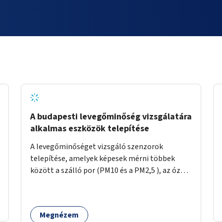
A budapesti levegőminőség vizsgálatára
alkalmas eszközök telepítése
A levegőminőséget vizsgáló szenzorok
telepítése, amelyek képesek mérni többek
között a szálló por (PM10 és a PM2,5 ), az ózon
(O₃) és a nitrogén-dioxid (NO₂) koncentrációját,
valamint meteorológiai paramétereket,
például a szélsebességet, a szélirányt, a
Megnézem
hőmérsékletet vagy a relatív páratartalmat. A