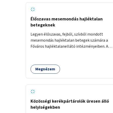
Élőszavas mesemondás hajléktalan
betegeknek
Legyen élőszavas, fejből, szívből mondott
mesemondás hajléktalan betegek számára a
Főváros hajléktalanellátó intézményeiben. A
mesemondást meseterapeuták,
művészetterapeuták, mesemondó
végzettségű emberek végeznék.
Megnézem
Közösségi kerékpártárolók üresen álló
helyiségekben