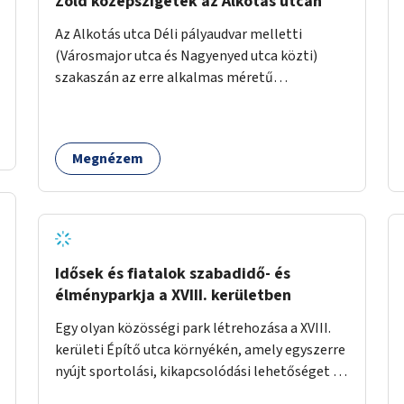
Zöld középszigetek az Alkotás utcán
Az Alkotás utca Déli pályaudvar melletti
(Városmajor utca és Nagyenyed utca közti)
szakaszán az erre alkalmas méretű
középszigetek zöldítése.
Megnézem
Idősek és fiatalok szabadidő- és
élményparkja a XVIII. kerületben
Egy olyan közösségi park létrehozása a XVIII.
kerületi Építő utca környékén, amely egyszerre
nyújt sportolási, kikapcsolódási lehetőséget az
idős emberek, a felnőttek és a gyerekek