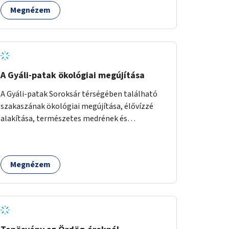
figyelembevételével.
Megnézem
A Gyáli-patak ökológiai megújítása
A Gyáli-patak Soroksár térségében található
szakaszának ökológiai megújítása, élővízzé
alakítása, természetes medrének és
élővilágának helyreállítása ökológiai szakértők
bevonásával.
Megnézem