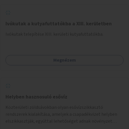
Ivókutak a kutyafuttatókba a XIII. kerületben
Ivókutak telepítése XIII. kerületi kutyafuttatókba.
Megnézem
Helyben hasznosuló esővíz
Közterületi zöldsávokban olyan esővízszikkasztó
rendszerek kialakítása, amelyek a csapadékvizet helyben
elszikkasztják, egyúttal lehetőséget adnak növényzet
telepítésére is.