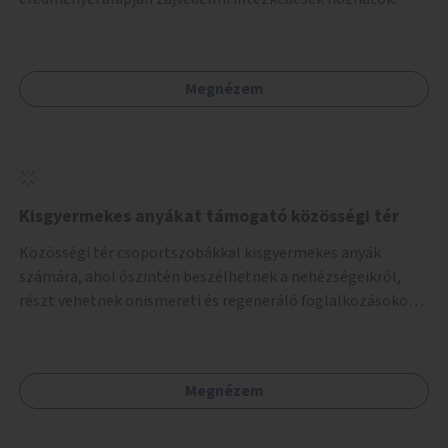
Megnézem
Kisgyermekes anyákat támogató közösségi tér
Közösségi tér csoportszobákkal kisgyermekes anyák
számára, ahol őszintén beszélhetnek a nehézségeikről,
részt vehetnek önismereti és regeneráló foglalkozásokon
(pl. gyógytorna, jóga, terápia), miközben a gyerekek
biztonságban játszhatnak.
Megnézem