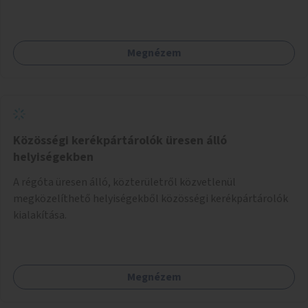
távú átalakítási terveit.
Megnézem
Közösségi kerékpártárolók üresen álló
helyiségekben
A régóta üresen álló, közterületről közvetlenül
megközelíthető helyiségekből közösségi kerékpártárolók
kialakítása.
Megnézem