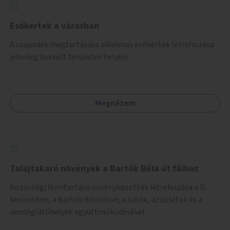
Esőkertek a városban
A csapadék megtartására alkalmas esőkertek létrehozása
jelenleg burkolt területek helyén.
Megnézem
Talajtakaró növények a Bartók Béla út fáihoz
Közösségi fenntartású növénykazetták létrehozása a XI.
kerületben, a Bartók Béla úton, a lakók, az üzletek és a
vendéglátóhelyek együttműködésével.