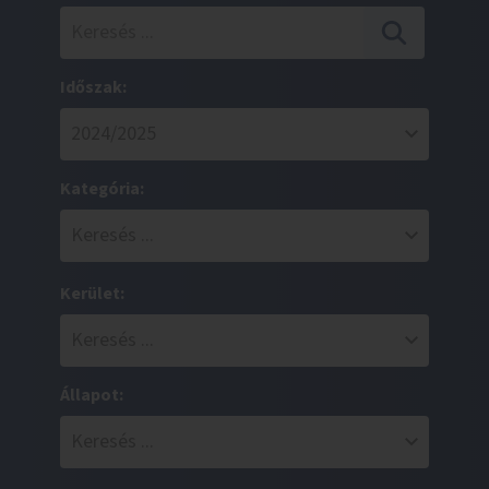
Időszak:
Kategória:
Kerület:
Állapot: