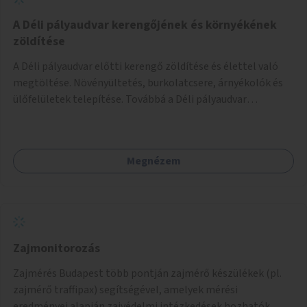
A Déli pályaudvar kerengőjének és környékének
zöldítése
A Déli pályaudvar előtti kerengő zöldítése és élettel való
megtöltése. Növényültetés, burkolatcsere, árnyékolók és
ülőfelületek telepítése. Továbbá a Déli pályaudvar
környezetének zöldítése, a kihasználatlan területek
zöldfelületekkel való gazdagítása.
Megnézem
Zajmonitorozás
Zajmérés Budapest több pontján zajmérő készülékek (pl.
zajmérő traffipax) segítségével, amelyek mérési
eredményei alapján zajvédelmi intézkedések hozhatók.