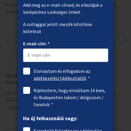
felé a kerékpáros nyomvonal módosítása, a csomópont
Add meg az e-mail-címed, és elküldjük a
átépítése és jelzőlámpa kihelyezése.
belépéshez szükséges linket.
A csillaggal jelölt mezők kitöltése
kötelező
Megnézem
E-mail-cím: *
Elolvastam és elfogadom az
Fák ültetése a XVIII. kerületi Béke tér
adatkezelési tájékoztatót
. *
környezetében
Kijelentem, hogy elmúltam 14 éves,
Fák ültetése, növényzet telepítése a XVIII. kerületben a
és Budapesten lakom / dolgozom /
Béke tér környezetében, beleértve az Üllői út közeli
tanulok. *
szakaszát is.
Ha új felhasználó vagy:
Szeretnék feliratkozni a hírlevélre.