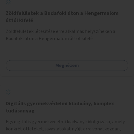
több korosztály számára.
Zöldfelületek a Budafoki úton a Hengermalom
úttól kifelé
Zöldfelületek létesítése erre alkalmas helyszíneken a
Budafoki úton a Hengermalom úttól kifelé.
Megnézem
Digitális gyermekvédelmi kiadvány, komplex
tudásanyag
Egy digitális gyermekvédelmi kiadvány kidolgozása, amely
konkrét ötleteket, javaslatokat nyújt arra vonatkozóan,