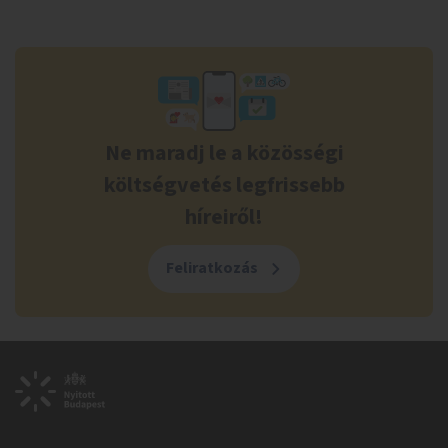
Ne maradj le a közösségi
költségvetés legfrissebb
híreiről!
Feliratkozás