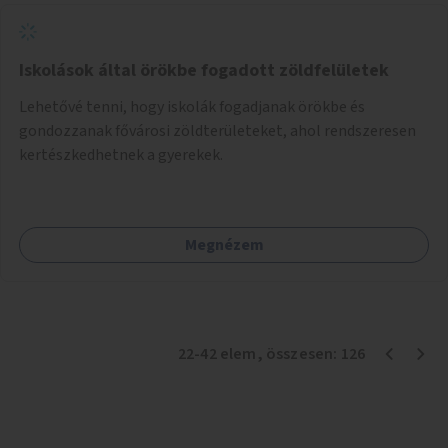
Iskolások által örökbe fogadott zöldfelületek
Lehetővé tenni, hogy iskolák fogadjanak örökbe és
gondozzanak fővárosi zöldterületeket, ahol rendszeresen
kertészkedhetnek a gyerekek.
Megnézem
22
-
42
elem
, összesen:
126