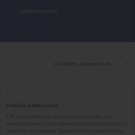
Feltételek törlése
22
-
42
elem
, összesen:
126
Zöldítés a Rákos úton
A XV. kerületi Rákos út Szerencs és Bezerédj Pál utcai
csomópontjainál cserjék, fák telepítése és esővízmegtartó
módszerek alkalmazása, figyelembe véve a terület hosszú