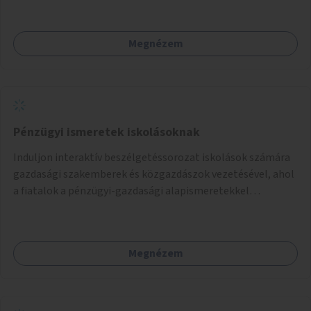
Megnézem
Pénzügyi ismeretek iskolásoknak
Induljon interaktív beszélgetéssorozat iskolások számára
gazdasági szakemberek és közgazdászok vezetésével, ahol
a fiatalok a pénzügyi-gazdasági alapismeretekkel
kapcsolatban tájékozódhatnak. A program többalkalmas
lenne, heti rendszerességgel tartanák iskolai csoportok
számára, önkormányzati intézményben vagy külső
Megnézem
helyszínen iskolai együttműködéssel. A szervezést az
Önkormányzat koordinálná, a tematikát a szakemberek
alakítanák ki, külön figyelmet fordítva a hátrányos helyzetű
gyerekek bevonására is. A program pilot jelleggel indulna,