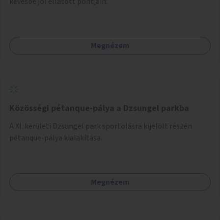
kevésbé jól ellátott pontjain.
Megnézem
Közösségi pétanque-pálya a Dzsungel parkba
A XI. kerületi Dzsungel park sportolásra kijelölt részén
pétanque-pálya kialakítása.
Megnézem