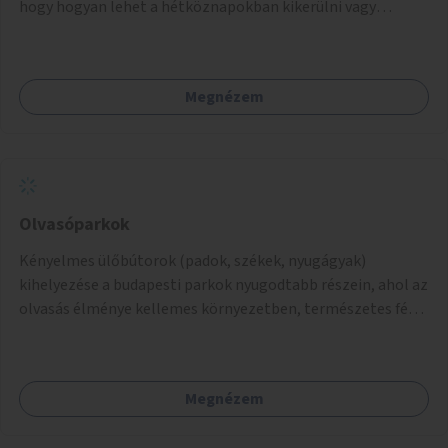
hogy hogyan lehet a hétköznapokban kikerülni vagy
helyettesíteni a kisgyerekek okoseszköz-használatát.
Megnézem
Olvasóparkok
Kényelmes ülőbútorok (padok, székek, nyugágyak)
kihelyezése a budapesti parkok nyugodtabb részein, ahol az
olvasás élménye kellemes környezetben, természetes fény
mellett valósulhat meg. Árnyékolással, valamint
könyvcserepolcokkal kiegészítve ezek a terek lehetőséget
adnának a kikapcsolódásra, az olvasás népszerűsítésére.
Megnézem