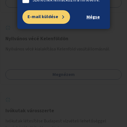
Megnézem
E-mail küldése
Mégse
Nyilvános vécé Kelenföldön
Nyilvános vécé kialakítása Kelenföld vasútállomásnál.
Megnézem
Ivókutak városszerte
Ivókutak létesítése Budapest vízvételi lehetőséggel