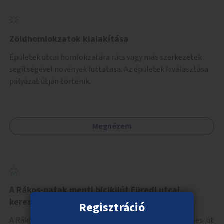
Zöldhomlokzatok kialakítása
Épületek utcai homlokzatára rács vagy más szerkezetek
segítségével növények futtatása. Az épületek kiválasztása
pályázat útján történik.
Megnézem
A Rákos-patak menti bicikliút Füredi utcai
kereszteződésének fejlesztése
Regisztráció
A Rákos-patak és a Füredi utca találkozásánál, a Kerepesi út