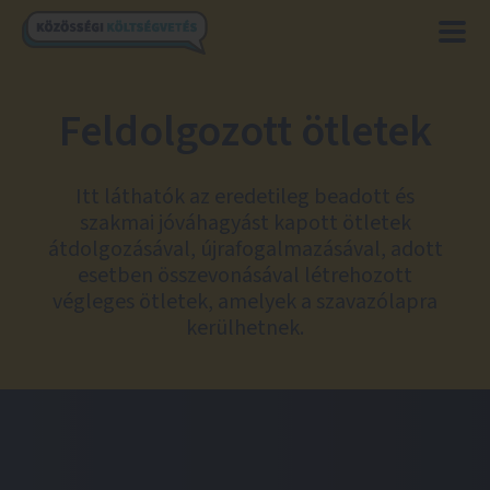
Feldolgozott ötletek
Itt láthatók az eredetileg beadott és
szakmai jóváhagyást kapott ötletek
átdolgozásával, újrafogalmazásával, adott
esetben összevonásával létrehozott
végleges ötletek, amelyek a szavazólapra
kerülhetnek.