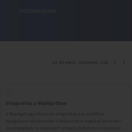
Feltételek törlése
22
-
42
elem
, összesen:
126
Virágosítás a Népligetben
A Népliget egy részének virágosítása és zöldítése
hangulatos sétányokkal. A fejlesztés a meglévő tervekkel
összhangban, az angolkert jellegű jövőképhez illeszkedve