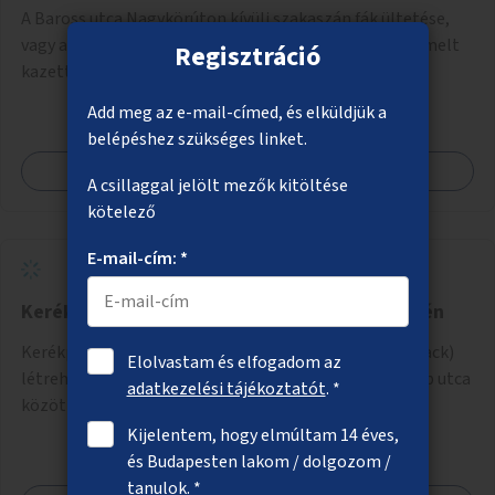
A Baross utca Nagykörúton kívüli szakaszán fák ültetése,
vagy ahol erre a közművek miatt nincs lehetőség, kiemelt
Regisztráció
kazettás évelőágyások létrehozása.
Add meg az e-mail-címed, és elküldjük a
belépéshez szükséges linket.
Megnézem
A csillaggal jelölt mezők kitöltése
kötelező
E-mail-cím: *
Kerékpáros pumpapálya a Rákos-patak mentén
Kerékpárosoknak pumpapálya (hullámpálya, pumptrack)
Elolvastam és elfogadom az
létrehozása a Rákos-patak mentén a Váci út és a Lomb utca
adatkezelési tájékoztatót
. *
közötti parkoló helyén.
Kijelentem, hogy elmúltam 14 éves,
és Budapesten lakom / dolgozom /
tanulok. *