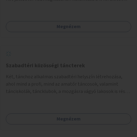
Megnézem
Szabadtéri közösségi táncterek
Két, tánchoz alkalmas szabadtéri helyszín létrehozása,
ahol mind a profi, mind az amatőr táncosok, valamint
tánciskolák, táncklubok, a mozgásra vágyó lakosok is részt
vehetnek közösségi eseményeken.
Megnézem