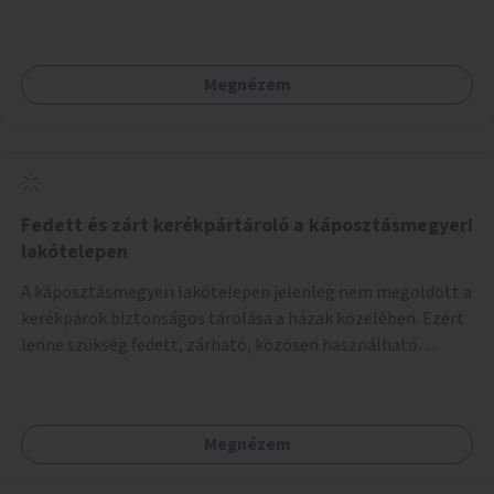
Megnézem
Fedett és zárt kerékpártároló a káposztásmegyeri
lakótelepen
A káposztásmegyeri lakótelepen jelenleg nem megoldott a
kerékpárok biztonságos tárolása a házak közelében. Ezért
lenne szükség fedett, zárható, közösen használható
kerékpártárolók kialakítására, amelyek védelmet nyújtanak
az időjárás viszontagságaival szemben.
Megnézem