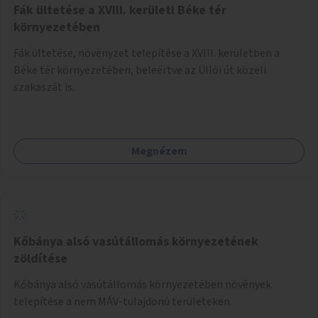
Fák ültetése a XVIII. kerületi Béke tér
környezetében
Fák ültetése, növényzet telepítése a XVIII. kerületben a
Béke tér környezetében, beleértve az Üllői út közeli
szakaszát is.
Megnézem
Kőbánya alsó vasútállomás környezetének
zöldítése
Kőbánya alsó vasútállomás környezetében növények
telepítése a nem MÁV-tulajdonú területeken.