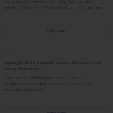
mutató órák kihelyezése. A jelenlegi kijelzők csak a
következő járat érkezését mutatják, az aktuális időt nem.
Az órák a peronokon várakozók tájékozódását segítenék,
ahogyan az más közösségi tereken is bevett gyakorlat.
Megnézem
Gyalogátkelő a Kerepesi úton az Örs vezér tere
metróállomáshoz
Gyalogos átkelő kialakítása a Kerepesi úton a
Bolgárkertész utcai lakótelep és az Örs vezér tere
metróállomás között.
Megnézem