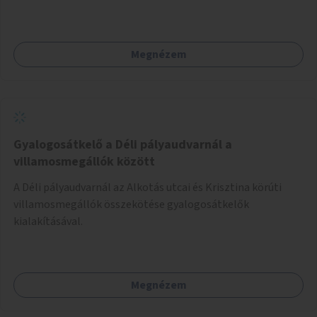
valósulhat meg.
Megnézem
Gyalogosátkelő a Déli pályaudvarnál a
villamosmegállók között
A Déli pályaudvarnál az Alkotás utcai és Krisztina körúti
villamosmegállók összekötése gyalogosátkelők
kialakításával.
Megnézem