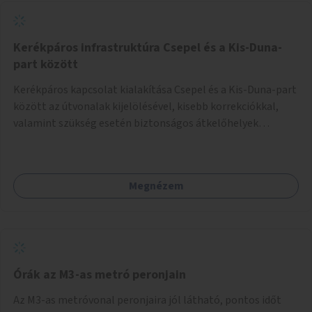
Kerékpáros infrastruktúra Csepel és a Kis-Duna-
part között
Kerékpáros kapcsolat kialakítása Csepel és a Kis-Duna-part
között az útvonalak kijelölésével, kisebb korrekciókkal,
valamint szükség esetén biztonságos átkelőhelyek
létesítésével.
Megnézem
Órák az M3-as metró peronjain
Az M3-as metróvonal peronjaira jól látható, pontos időt