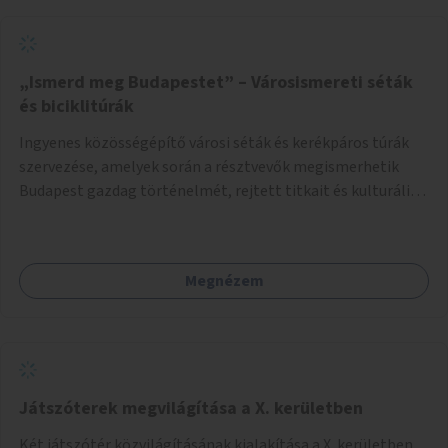
„Ismerd meg Budapestet” – Városismereti séták
és biciklitúrák
Ingyenes közösségépítő városi séták és kerékpáros túrák
szervezése, amelyek során a résztvevők megismerhetik
Budapest gazdag történelmét, rejtett titkait és kulturális
értékeit. A város felfedezése összekötve a mozgás
népszerűsítésével mindenki számára nagy élményt
nyújthat.
Megnézem
Játszóterek megvilágítása a X. kerületben
Két játszótér közvilágításának kialakítása a X. kerületben.