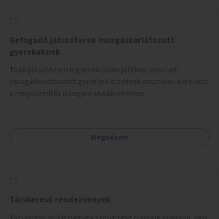
Befogadó játszóterek mozgáskorlátozott
gyerekeknek
Több játszótéren legyenek olyan játékok, amelyet
mozgáskorlátozott gyerekek is tudnak használni. Emellett
a megközelítés is legyen akadálymentes.
Megnézem
Társkereső rendezvények
Társkereső rendezvények szervezése olyanok számára, akik