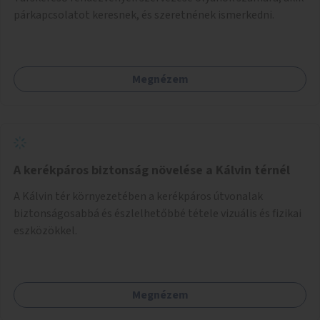
párkapcsolatot keresnek, és szeretnének ismerkedni.
Megnézem
A kerékpáros biztonság növelése a Kálvin térnél
A Kálvin tér környezetében a kerékpáros útvonalak
biztonságosabbá és észlelhetőbbé tétele vizuális és fizikai
eszközökkel.
Megnézem