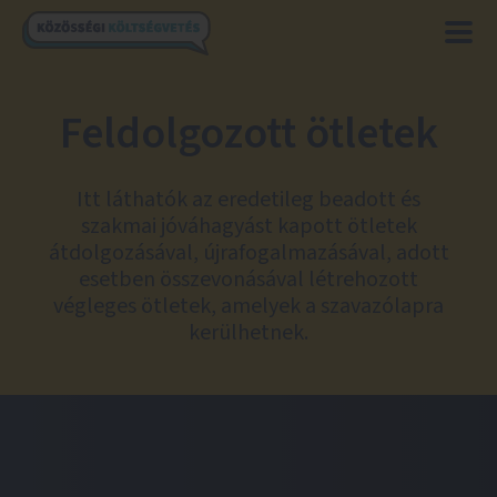
Feldolgozott ötletek
Itt láthatók az eredetileg beadott és
szakmai jóváhagyást kapott ötletek
átdolgozásával, újrafogalmazásával, adott
esetben összevonásával létrehozott
végleges ötletek, amelyek a szavazólapra
kerülhetnek.