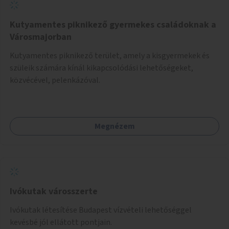
Kutyamentes piknikező gyermekes családoknak a
Városmajorban
Kutyamentes piknikező terület, amely a kisgyermekek és
szüleik számára kínál kikapcsolódási lehetőségeket,
közvécével, pelenkázóval.
Megnézem
Ivókutak városszerte
Ivókutak létesítése Budapest vízvételi lehetőséggel
kevésbé jól ellátott pontjain.