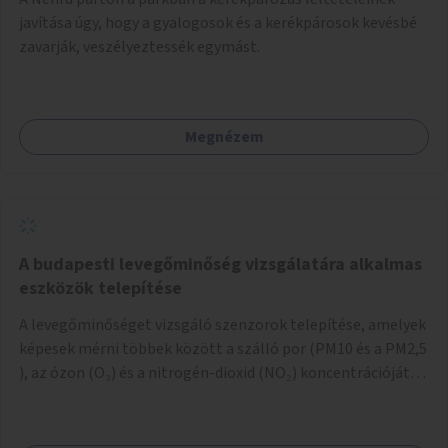
javítása úgy, hogy a gyalogosok és a kerékpárosok kevésbé
zavarják, veszélyeztessék egymást.
Megnézem
A budapesti levegőminőség vizsgálatára alkalmas
eszközök telepítése
A levegőminőséget vizsgáló szenzorok telepítése, amelyek
képesek mérni többek között a szálló por (PM10 és a PM2,5
), az ózon (O₃) és a nitrogén-dioxid (NO₂) koncentrációját,
valamint meteorológiai paramétereket, például a
szélsebességet, a szélirányt, a hőmérsékletet vagy a relatív
páratartalmat. A gyűjtött adatok egy online platformon