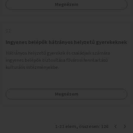
Megnézem
(webes felület és mobilalkalmazás) lennének elérhetők,
térképes megjelenítéssel és időbeli bontásban.
Ingyenes belépők hátrányos helyzetű gyerekeknek
Hátrányos helyzetű gyerekek és családjaik számára
ingyenes belépők biztosítása fővárosi fenntartású
kulturális intézményekbe.
Megnézem
1
-
21
elem
, összesen:
126