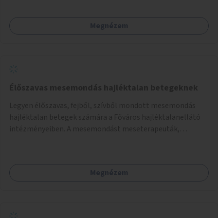
Megnézem
Élőszavas mesemondás hajléktalan betegeknek
Legyen élőszavas, fejből, szívből mondott mesemondás
hajléktalan betegek számára a Főváros hajléktalanellátó
intézményeiben. A mesemondást meseterapeuták,
művészetterapeuták, mesemondó végzettségű emberek
végeznék.
Megnézem