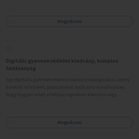
Megnézem
Digitális gyermekvédelmi kiadvány, komplex
tudásanyag
Egy digitális gyermekvédelmi kiadvány kidolgozása, amely
konkrét ötleteket, javaslatokat nyújt arra vonatkozóan,
hogy hogyan lehet a hétköznapokban kikerülni vagy
helyettesíteni a kisgyerekek okoseszköz-használatát.
Megnézem