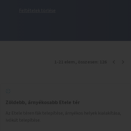
Feltételek törlése
1
-
21
elem
, összesen:
126
Zöldebb, árnyékosabb Etele tér
Az Etele téren fák telepítése, árnyékos helyek kialakítása,
ivókút telepítése.