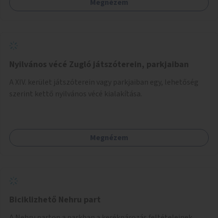
Megnézem
Nyilvános vécé Zugló játszóterein, parkjaiban
A XIV. kerület játszóterein vagy parkjaiban egy, lehetőség
szerint kettő nyilvános vécé kialakítása.
Megnézem
Biciklizhető Nehru part
A Nehru parton a parkban a kerékpározás feltételeinek