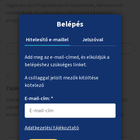
Ingyenes sportfoglalkozások fiataloknak, időseknek és
családoknak. Az egészséges életmódot támogató
programokon képzett edzők segítenek a mozgás
Belépés
örömének megtalálásában különféle mozgásformákon
keresztül (pl. jóga, vízi torna, aerobik, csikung).
Hitelesítő e-maillel
Jelszóval
Megnézem
Add meg az e-mail-címed, és elküldjük a
belépéshez szükséges linket.
A csillaggal jelölt mezők kitöltése
kötelező
Zajmonitorozás
E-mail-cím: *
Zajmérés Budapest több pontján zajmérő készülékek (pl.
zajmérő traffipax) segítségével, amelyek mérési
eredményei alapján zajvédelmi intézkedések hozhatók.
Adatkezelési tájékoztató