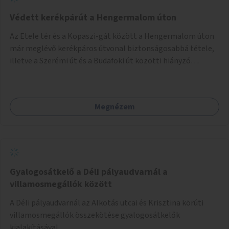
Védett kerékpárút a Hengermalom úton
Az Etele tér és a Kopaszi-gát között a Hengermalom úton
már meglévő kerékpáros útvonal biztonságosabbá tétele,
illetve a Szerémi út és a Budafoki út közötti hiányzó
szakasz kiépítése. Ezáltal gyerek- és családbarát
kerékpáros útvonal alakítható ki, amely többek között
iskolákhoz, kulturális intézményekhez és a Kopaszi-gáthoz
Megnézem
biztosítana elérést.
Gyalogosátkelő a Déli pályaudvarnál a
villamosmegállók között
A Déli pályaudvarnál az Alkotás utcai és Krisztina körúti
villamosmegállók összekötése gyalogosátkelők
kialakításával.