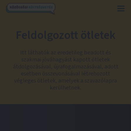
Feldolgozott ötletek
Itt láthatók az eredetileg beadott és
szakmai jóváhagyást kapott ötletek
átdolgozásával, újrafogalmazásával, adott
esetben összevonásával létrehozott
végleges ötletek, amelyek a szavazólapra
kerülhetnek.