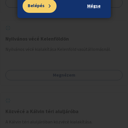
Megnézem
Belépés
Mégse
Nyilvános vécé Kelenföldön
Nyilvános vécé kialakítása Kelenföld vasútállomásnál.
Megnézem
Közvécé a Kálvin téri aluljáróba
A Kálvin téri aluljáróban közvécé kialakítása.