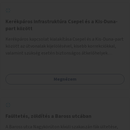
Kerékpáros infrastruktúra Csepel és a Kis-Duna-
part között
Kerékpáros kapcsolat kialakítása Csepel és a Kis-Duna-part
között az útvonalak kijelölésével, kisebb korrekciókkal,
valamint szükség esetén biztonságos átkelőhelyek
létesítésével.
Megnézem
Faültetés, zöldítés a Baross utcában
A Baross utca Nagykörúton kívüli szakaszán fák ültetése,