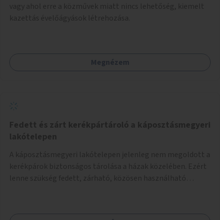
vagy ahol erre a közművek miatt nincs lehetőség, kiemelt
kazettás évelőágyások létrehozása.
Megnézem
Fedett és zárt kerékpártároló a káposztásmegyeri
lakótelepen
A káposztásmegyeri lakótelepen jelenleg nem megoldott a
kerékpárok biztonságos tárolása a házak közelében. Ezért
lenne szükség fedett, zárható, közösen használható
kerékpártárolók kialakítására, amelyek védelmet nyújtanak
az időjárás viszontagságaival szemben.