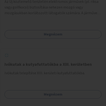
Az Új köztemető területén elektromos járművek (pl. riksa
vagy golfkocsi) biztosítása nehezen mozgó vagy
mozgásukban korlátozott látogatók számára. A járművek
a temetőkapu és a megadott sírhely között közlekednének.
Megnézem
Ivókutak a kutyafuttatókba a XIII. kerületben
Ivókutak telepítése XIII. kerületi kutyafuttatókba.
Megnézem