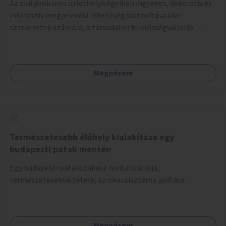
Az aluljárók üres üzlethelyiségeiben ingyenes, dekoratív és
interaktív megjelenési lehetőség biztosítása civil
szervezetek számára, a társadalmi felelősségvállalás
jegyében. A cél, hogy közérdekű, segítő tevékenységeket
mutassanak be látványos, gondolatébresztő formában,
például rajzokkal, kérdésekkel, üzenetküldési lehetőséggel
Megnézem
vagy akciónapokkal – bérleti és közüzemi díjak nélkül, a
jelenlegi elhanyagolt állapot helyett.
Természetesebb élőhely kialakítása egy
budapesti patak mentén
Egy budapesti patakszakasz revitalizációja,
természetesebbé tétele, az ökoszisztéma javítása.
Megnézem