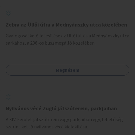
Zebra az Üllői útra a Mednyánszky utca közelében
Gyalogosátkelő létesítése az Üllői út és a Mednyánszky utca
sarkához, a 236-os buszmegálló közelében.
Megnézem
Nyilvános vécé Zugló játszóterein, parkjaiban
A XIV. kerület játszóterein vagy parkjaiban egy, lehetőség
szerint kettő nyilvános vécé kialakítása.