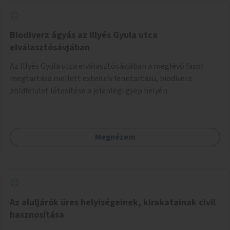
Biodiverz ágyás az Illyés Gyula utca
elválasztósávjában
Az Illyés Gyula utca elválasztósávjában a meglévő fasor
megtartása mellett extenzív fenntartású, biodiverz
zöldfelület létesítése a jelenlegi gyep helyén.
Megnézem
Az aluljárók üres helyiségeinek, kirakatainak civil
hasznosítása