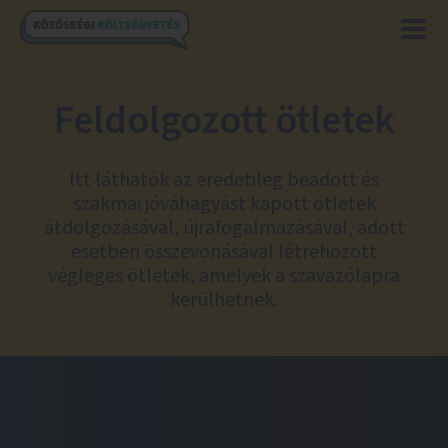
Feldolgozott ötletek
Itt láthatók az eredetileg beadott és
szakmai jóváhagyást kapott ötletek
átdolgozásával, újrafogalmazásával, adott
esetben összevonásával létrehozott
végleges ötletek, amelyek a szavazólapra
kerülhetnek.