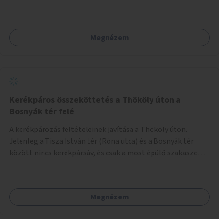
van.
Megnézem
Kerékpáros összeköttetés a Thököly úton a
Bosnyák tér felé
A kerékpározás feltételeinek javítása a Thököly úton.
Jelenleg a Tisza István tér (Róna utca) és a Bosnyák tér
között nincs kerékpársáv, és csak a most épülő szakaszon
folytatódik a Bosnyák tér után.
Megnézem