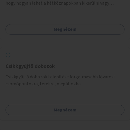
hogy hogyan lehet a hétköznapokban kikerülni vagy
helyettesíteni a kisgyerekek okoseszköz-használatát.
Megnézem
Csikkgyűjtő dobozok
Csikkgyűjtő dobozok telepítése forgalmasabb fővárosi
csomópontokra, terekre, megállókba.
Megnézem