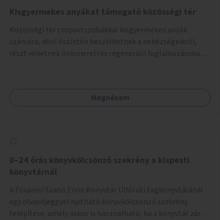
Kisgyermekes anyákat támogató közösségi tér
Közösségi tér csoportszobákkal kisgyermekes anyák
számára, ahol őszintén beszélhetnek a nehézségeikről,
részt vehetnek önismereti és regeneráló foglalkozásokon
(pl. gyógytorna, jóga, terápia), miközben a gyerekek
biztonságban játszhatnak.
Megnézem
0–24 órás könyvkölcsönző szekrény a kispesti
könyvtárnál
A Fővárosi Szabó Ervin Könyvtár Üllői úti tagkönyvtáránál
egy olvasójeggyel nyitható könyvkölcsönző szekrény
telepítése, amely akkor is használható, ha a könyvtár zárva