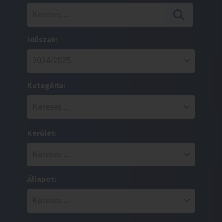
Időszak:
Kategória:
Kerület:
Állapot: