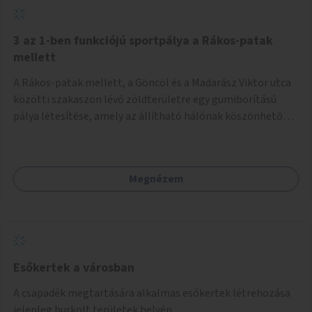
3 az 1-ben funkciójú sportpálya a Rákos-patak
mellett
A Rákos-patak mellett, a Göncöl és a Madarász Viktor utca
közötti szakaszon lévő zöldterületre egy gumiborítású
pálya létesítése, amely az állítható hálónak köszönhetően
alkalmas röplabdára, tollaslabdára, illetve lábteniszre is.
Megnézem
Esőkertek a városban
A csapadék megtartására alkalmas esőkertek létrehozása
jelenleg burkolt területek helyén.