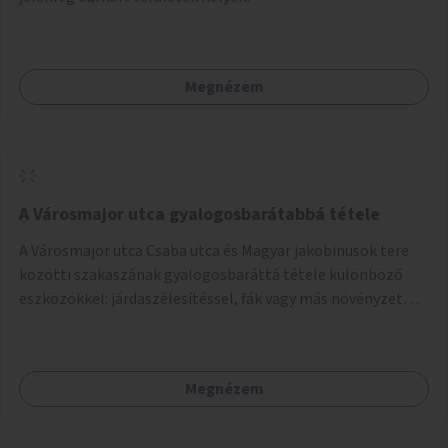
Megnézem
A Városmajor utca gyalogosbarátabbá tétele
A Városmajor utca Csaba utca és Magyar jakobinusok tere
közötti szakaszának gyalogosbaráttá tétele különböző
eszközökkel: járdaszélesítéssel, fák vagy más növényzet
telepítésével (ahol erre lehetőség van), figyelembe véve a
kerékpáros közlekedés biztonságát is.
Megnézem