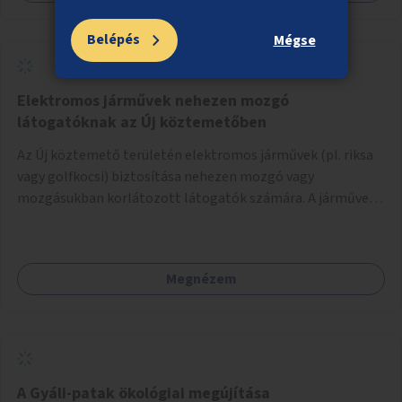
Belépés
Mégse
Elektromos járművek nehezen mozgó
látogatóknak az Új köztemetőben
Az Új köztemető területén elektromos járművek (pl. riksa
vagy golfkocsi) biztosítása nehezen mozgó vagy
mozgásukban korlátozott látogatók számára. A járművek
a temetőkapu és a megadott sírhely között közlekednének.
Megnézem
A Gyáli-patak ökológiai megújítása