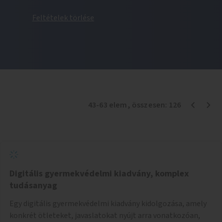
Feltételek törlése
43
-
63
elem
, összesen:
126
Digitális gyermekvédelmi kiadvány, komplex
tudásanyag
Egy digitális gyermekvédelmi kiadvány kidolgozása, amely
konkrét ötleteket, javaslatokat nyújt arra vonatkozóan,