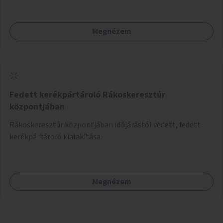
Megnézem
Fedett kerékpártároló Rákoskeresztúr
központjában
Rákoskeresztúr központjában időjárástól védett, fedett
kerékpártároló kialakítása.
Megnézem