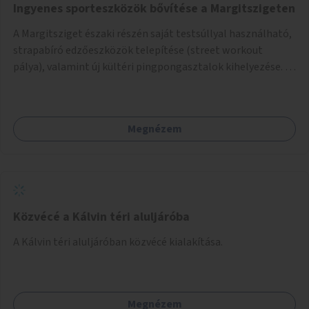
Ingyenes sporteszközök bővítése a Margitszigeten
A Margitsziget északi részén saját testsúllyal használható,
strapabíró edzőeszközök telepítése (street workout
pálya), valamint új kültéri pingpongasztalok kihelyezése. A
meglévő fitneszterület jelenleg alig felszerelt, így
kihasználatlan. A pingpongasztalok telepítésével egy
népszerű, ingyenes sportolási lehetőség válna elérhetővé a
Megnézem
sziget északi felén, ahol jelenleg egyetlen asztal sem
található.
Közvécé a Kálvin téri aluljáróba
A Kálvin téri aluljáróban közvécé kialakítása.
Megnézem