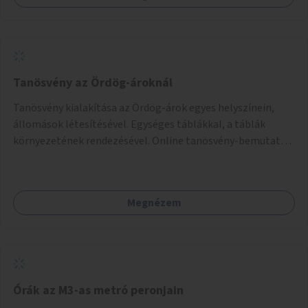
Tanösvény az Ördög-ároknál
Tanösvény kialakítása az Ördög-árok egyes helyszínein,
állomások létesítésével. Egységes táblákkal, a táblák
környezetének rendezésével. Online tanösvény-bemutató
felület kialakítása.
Megnézem
Órák az M3-as metró peronjain