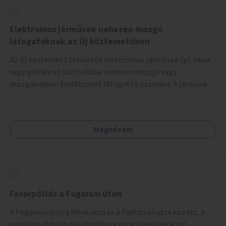
Elektromos járművek nehezen mozgó
látogatóknak az Új köztemetőben
Az Új köztemető területén elektromos járművek (pl. riksa
vagy golfkocsi) biztosítása nehezen mozgó vagy
mozgásukban korlátozott látogatók számára. A járművek
a temetőkapu és a megadott sírhely között közlekednének.
Megnézem
Fasorpótlás a Fogarasi úton
A Fogarasi úton a Róna utca és a Padlizsán utca között, a
páratlan oldalon fák ültetése a parkolóhelyek közé.