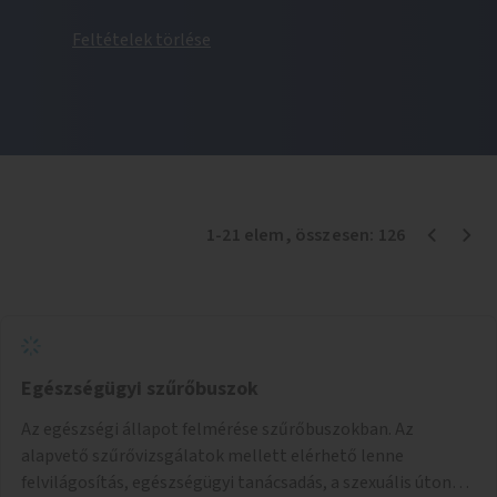
Feltételek törlése
1
-
21
elem
, összesen:
126
Egészségügyi szűrőbuszok
Az egészségi állapot felmérése szűrőbuszokban. Az
alapvető szűrővizsgálatok mellett elérhető lenne
felvilágosítás, egészségügyi tanácsadás, a szexuális úton