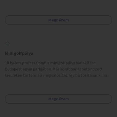
terjedő betegségek szűrése és a szenvedélybetegek
támogatása.
Megnézem
Minigolfpálya
18 lyukas professzionális minigolfpálya kialakítása
Budapest egyik parkjában. Már korábban lebetonozott
területen történne a megvalósítás, így biztosítanánk, hogy
ne vesszen el további zöldfelület.
Megnézem