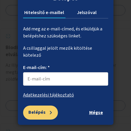
Megnézem
Hitelesítő e-maillel
Jelszóval
Add meg az e-mail-címed, és elküldjük a
belépéshez szükséges linket.
Biodiverz ágyás az Illyés Gyula utca
A csillaggal jelölt mezők kitöltése
elválasztósávjában
kötelező
Az Illyés Gyula utca elválasztósávjában a meglévő fasor
E-mail-cím: *
megtartása mellett extenzív fenntartású, biodiverz
zöldfelület létesítése a jelenlegi gyep helyén.
Adatkezelési tájékoztató
Megnézem
Belépés
Mégse