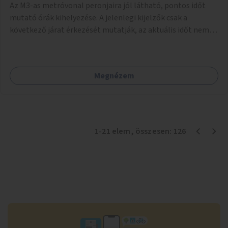
Az M3-as metróvonal peronjaira jól látható, pontos időt
mutató órák kihelyezése. A jelenlegi kijelzők csak a
következő járat érkezését mutatják, az aktuális időt nem.
Az órák a peronokon várakozók tájékozódását segítenék,
ahogyan az más közösségi tereken is bevett gyakorlat.
Megnézem
1
-
21
elem
, összesen:
126