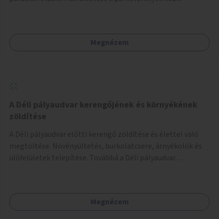
Megnézem
A Déli pályaudvar kerengőjének és környékének
zöldítése
A Déli pályaudvar előtti kerengő zöldítése és élettel való
megtöltése. Növényültetés, burkolatcsere, árnyékolók és
ülőfelületek telepítése. Továbbá a Déli pályaudvar
környezetének zöldítése, a kihasználatlan területek
zöldfelületekkel való gazdagítása.
Megnézem