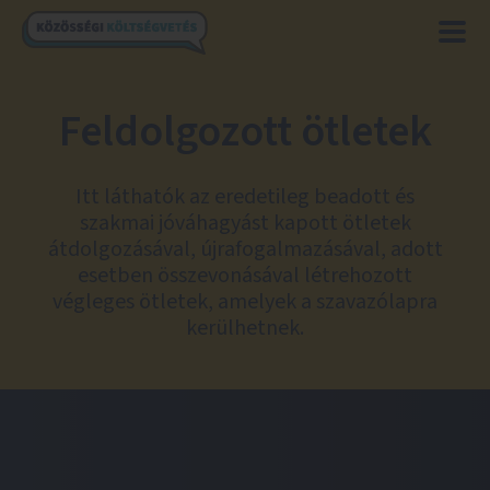
Feldolgozott ötletek
Itt láthatók az eredetileg beadott és
szakmai jóváhagyást kapott ötletek
átdolgozásával, újrafogalmazásával, adott
esetben összevonásával létrehozott
végleges ötletek, amelyek a szavazólapra
kerülhetnek.