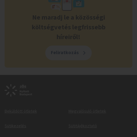
Ne maradj le a közösségi
költségvetés legfrissebb
híreiről!
Feliratkozás
Beküldött ötletek
Megvalósuló ötletek
Sütikezelés
Sütitájékoztató