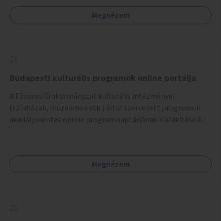
Megnézem
Budapesti kulturális programok online portálja
A Fővárosi Önkormányzat kulturális intézményei
(színházak, múzeumok stb.) által szervezett programok
akadálymentes online programnaptárjának kialakítása és
működtetése. Átfogó és naprakész tartalommal.
Megnézem