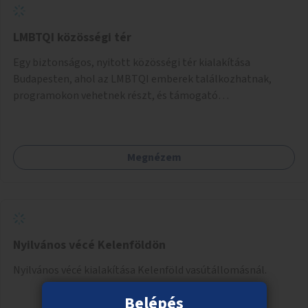
LMBTQI közösségi tér
Egy biztonságos, nyitott közösségi tér kialakítása
Budapesten, ahol az LMBTQI emberek találkozhatnak,
programokon vehetnek részt, és támogató
szolgáltatásokat érhetnek el. A központ helyet adhatna
csoportfoglalkozásoknak, kulturális eseményeknek és civil
szervezetek programjainak is. Az üzemeltető pályázat
Megnézem
útján lesz kiválasztva.
Nyilvános vécé Kelenföldön
Nyilvános vécé kialakítása Kelenföld vasútállomásnál.
Belépés