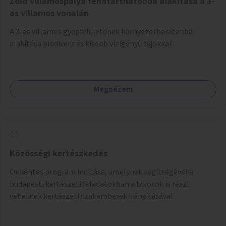
Zöld villamospálya fenntarthatóbbá alakítása a 3-
as villamos vonalán
A 3-as villamos gyepfelületének környezetbarátabbá
alakítása biodiverz és kisebb vízigényű fajokkal.
Megnézem
Közösségi kertészkedés
Önkéntes program indítása, amelynek segítségével a
budapesti kertészeti feladatokban a lakosok is részt
vehetnek kertészeti szakemberek irányításával.