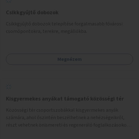
Csikkgyűjtő dobozok
Csikkgyűjtő dobozok telepítése forgalmasabb fővárosi
csomópontokra, terekre, megállókba.
Megnézem
Kisgyermekes anyákat támogató közösségi tér
Közösségi tér csoportszobákkal kisgyermekes anyák
számára, ahol őszintén beszélhetnek a nehézségeikről,
részt vehetnek önismereti és regeneráló foglalkozásokon
(pl. gyógytorna, jóga, terápia), miközben a gyerekek