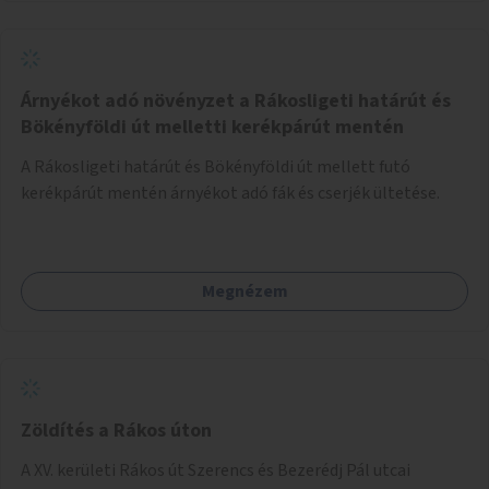
Árnyékot adó növényzet a Rákosligeti határút és
Bökényföldi út melletti kerékpárút mentén
A Rákosligeti határút és Bökényföldi út mellett futó
kerékpárút mentén árnyékot adó fák és cserjék ültetése.
Megnézem
Zöldítés a Rákos úton
A XV. kerületi Rákos út Szerencs és Bezerédj Pál utcai