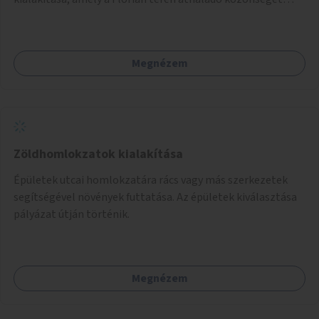
szolgálná ki.
Megnézem
Zöldhomlokzatok kialakítása
Épületek utcai homlokzatára rács vagy más szerkezetek
segítségével növények futtatása. Az épületek kiválasztása
pályázat útján történik.
Megnézem