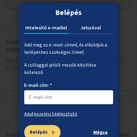
Megnézem
Belépés
Hitelesítő e-maillel
Jelszóval
Fedett kerékpártároló Rákoskeresztúr
Add meg az e-mail-címed, és elküldjük a
központjában
belépéshez szükséges linket.
Rákoskeresztúr központjában időjárástól védett, fedett
A csillaggal jelölt mezők kitöltése
kerékpártároló kialakítása.
kötelező
E-mail-cím: *
Megnézem
Adatkezelési tájékoztató
Belépés
Mégse
A budapesti levegőminőség vizsgálatára alkalmas