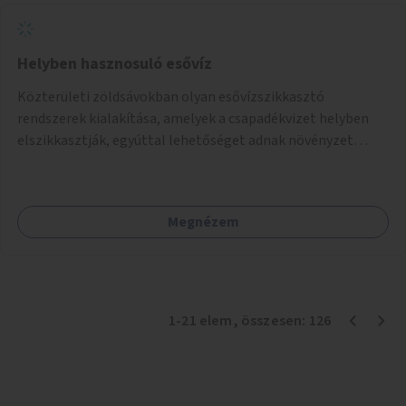
Helyben hasznosuló esővíz
Közterületi zöldsávokban olyan esővízszikkasztó
rendszerek kialakítása, amelyek a csapadékvizet helyben
elszikkasztják, egyúttal lehetőséget adnak növényzet
telepítésére is.
Megnézem
1
-
21
elem
, összesen:
126