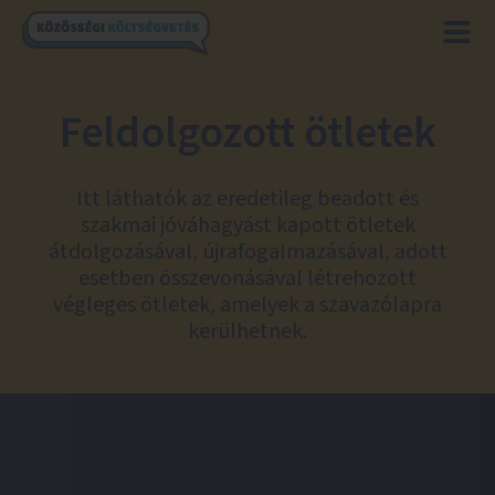
Feldolgozott ötletek
Itt láthatók az eredetileg beadott és
szakmai jóváhagyást kapott ötletek
átdolgozásával, újrafogalmazásával, adott
esetben összevonásával létrehozott
végleges ötletek, amelyek a szavazólapra
kerülhetnek.