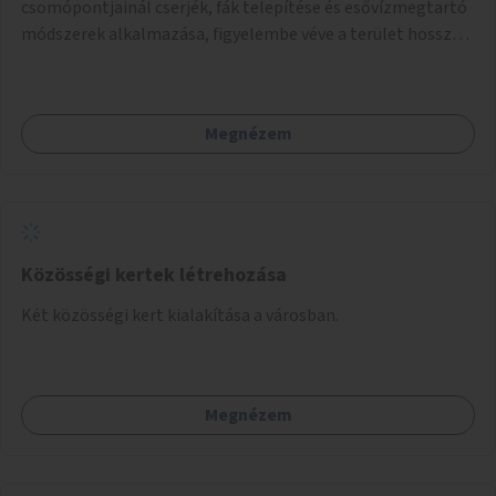
csomópontjainál cserjék, fák telepítése és esővízmegtartó
módszerek alkalmazása, figyelembe véve a terület hosszú
távú átalakítási terveit.
Megnézem
Közösségi kertek létrehozása
Két közösségi kert kialakítása a városban.
Megnézem