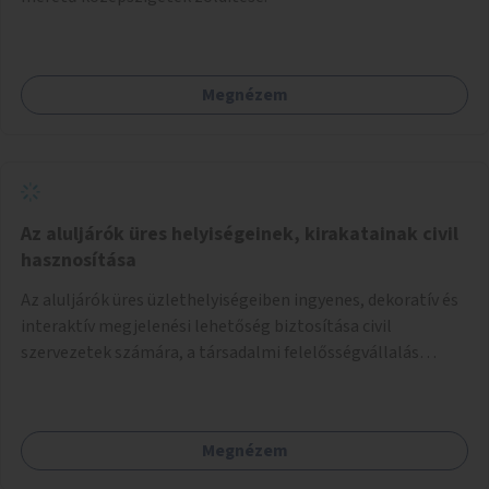
Megnézem
Az aluljárók üres helyiségeinek, kirakatainak civil
hasznosítása
Az aluljárók üres üzlethelyiségeiben ingyenes, dekoratív és
interaktív megjelenési lehetőség biztosítása civil
szervezetek számára, a társadalmi felelősségvállalás
jegyében. A cél, hogy közérdekű, segítő tevékenységeket
mutassanak be látványos, gondolatébresztő formában,
például rajzokkal, kérdésekkel, üzenetküldési lehetőséggel
Megnézem
vagy akciónapokkal – bérleti és közüzemi díjak nélkül, a
jelenlegi elhanyagolt állapot helyett.