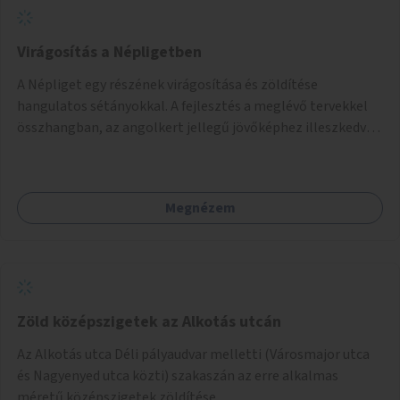
Virágosítás a Népligetben
A Népliget egy részének virágosítása és zöldítése
hangulatos sétányokkal. A fejlesztés a meglévő tervekkel
összhangban, az angolkert jellegű jövőképhez illeszkedve
valósulhat meg.
Megnézem
Zöld középszigetek az Alkotás utcán
Az Alkotás utca Déli pályaudvar melletti (Városmajor utca
és Nagyenyed utca közti) szakaszán az erre alkalmas
méretű középszigetek zöldítése.