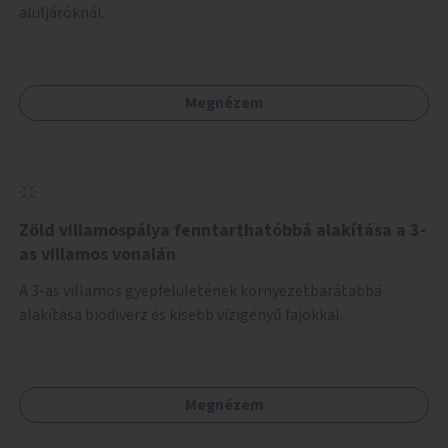
aluljáróknál.
Megnézem
Zöld villamospálya fenntarthatóbbá alakítása a 3-
as villamos vonalán
A 3-as villamos gyepfelületének környezetbarátabbá
alakítása biodiverz és kisebb vízigényű fajokkal.
Megnézem