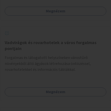
Megnézem
Vadvirágok és rovarhotelek a város forgalmas
pontjain
Forgalmas és látogatott helyszíneken várostűrő
növényekből álló ágyások létrehozása öntözéssel,
rovarhotelekkel és információs táblákkal.
Megnézem