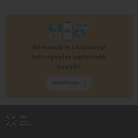
Ne maradj le a közösségi
költségvetés legfrissebb
híreiről!
Feliratkozás