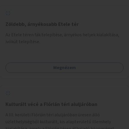
Zöldebb, árnyékosabb Etele tér
Az Etele téren fák telepítése, árnyékos helyek kialakítása,
ivókút telepítése.
Megnézem
Kulturált vécé a Flórián téri aluljáróban
A III. kerületi Flórián téri aluljáróban üresen álló
üzlethelyiségből kulturált, kis alapterületű illemhely
kialakítása, amely a Flórián téren áthaladó közönséget