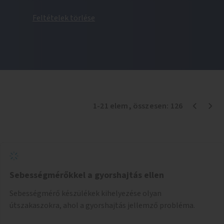
Feltételek törlése
1
-
21
elem
, összesen:
126
Sebességmérőkkel a gyorshajtás ellen
Sebességmérő készülékek kihelyezése olyan
útszakaszokra, ahol a gyorshajtás jellemző probléma.