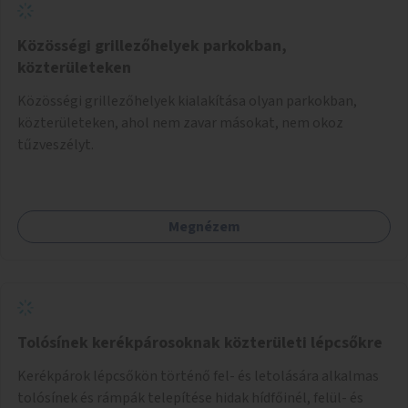
Közösségi grillezőhelyek parkokban,
közterületeken
Közösségi grillezőhelyek kialakítása olyan parkokban,
közterületeken, ahol nem zavar másokat, nem okoz
tűzveszélyt.
Megnézem
Tolósínek kerékpárosoknak közterületi lépcsőkre
Kerékpárok lépcsőkön történő fel- és letolására alkalmas
tolósínek és rámpák telepítése hidak hídfőinél, felül- és