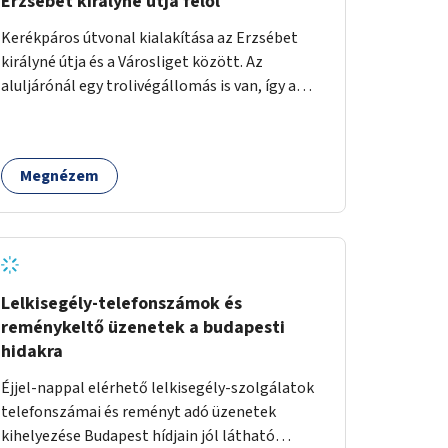
Erzsébet királyné útja felől
Kerékpáros útvonal kialakítása az Erzsébet
királyné útja és a Városliget között. Az
aluljárónál egy trolivégállomás is van, így a
kerékpáros infrastruktúrát úgy kell kialakítani,
hogy biztonságosan lehessen biciklizni a
troliforgalom mellett is. Az útvonal
Megnézem
átvezetésre kerülne a Hungária körúton, majd a
Városligetig folytatódna a Hermina utat
keresztezve.
Lelkisegély-telefonszámok és
reménykeltő üzenetek a budapesti
hidakra
Éjjel-nappal elérhető lelkisegély-szolgálatok
telefonszámai és reményt adó üzenetek
kihelyezése Budapest hídjain jól látható