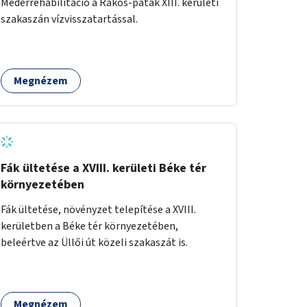
Mederrehabilitáció a Rákos-patak XIII. kerületi
szakaszán vízvisszatartással.
Megnézem
Fák ültetése a XVIII. kerületi Béke tér
környezetében
Fák ültetése, növényzet telepítése a XVIII.
kerületben a Béke tér környezetében,
beleértve az Üllői út közeli szakaszát is.
Megnézem