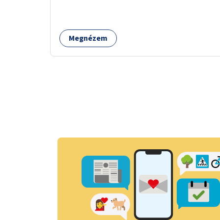
korlátozott látogatók számára. A járművek a
temetőkapu és a megadott sírhely között
közlekednének.
Megnézem