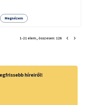
helyekre, valamint a lelkisegély-vonalakat
fenntartó szervezetek támogatása, hogy
legyen kapacitásuk a növekvő számú hívások
Megnézem
fogadására.
1
-
21
elem
, összesen:
126
egfrissebb híreiről!