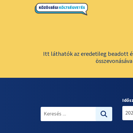
Itt láthatók az eredetileg beadott 
összevonásával
Idős