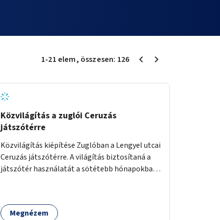
1
-
21
elem
, összesen:
126
Közvilágítás a zuglói Ceruzás
játszótérre
Közvilágítás kiépítése Zuglóban a Lengyel utcai
Ceruzás játszótérre. A világítás biztosítaná a
játszótér használatát a sötétebb hónapokban,
különösen az óvodai és iskolai foglalkozások
utáni időszakban.
Megnézem