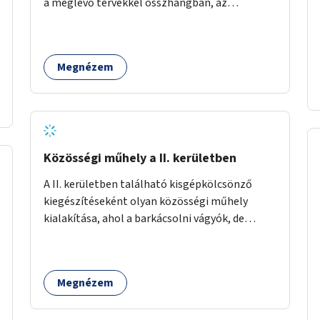
a meglévő tervekkel összhangban, az
angolkert jellegű jövőképhez illeszkedve
valósulhat meg.
Megnézem
Közösségi műhely a II. kerületben
A II. kerületben található kisgépkölcsönző
kiegészítéseként olyan közösségi műhely
kialakítása, ahol a barkácsolni vágyók, de
helyhiány vagy szerszámhiány miatt
hátrányból indulók megtalálhatják a számukra
megfelelő helyet.
Megnézem