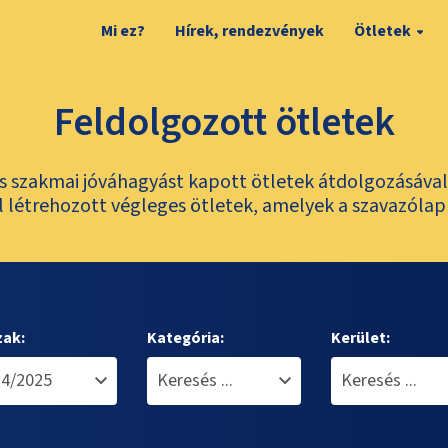
Mi ez?
Hírek, rendezvények
Ötletek
Feldolgozott ötletek
és szakmai jóváhagyást kapott ötletek átdolgozásáva
 létrehozott végleges ötletek, amelyek a szavazólap
zak:
Kategória:
Kerület: