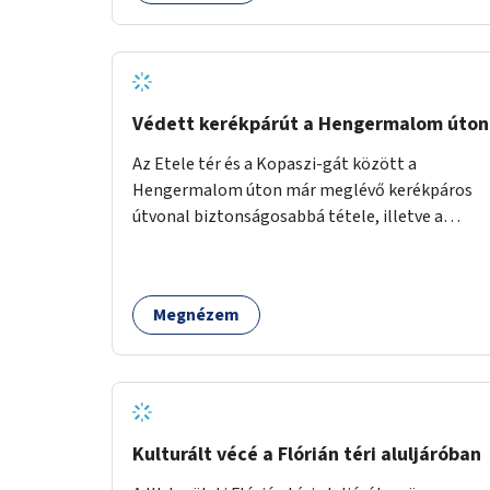
gyűjtött adatok egy online platformon (webes
felület és mobilalkalmazás) lennének
elérhetők, térképes megjelenítéssel és időbeli
bontásban.
Védett kerékpárút a Hengermalom úton
Az Etele tér és a Kopaszi-gát között a
Hengermalom úton már meglévő kerékpáros
útvonal biztonságosabbá tétele, illetve a
Szerémi út és a Budafoki út közötti hiányzó
szakasz kiépítése. Ezáltal gyerek- és
családbarát kerékpáros útvonal alakítható ki,
Megnézem
amely többek között iskolákhoz, kulturális
intézményekhez és a Kopaszi-gáthoz
biztosítana elérést.
Kulturált vécé a Flórián téri aluljáróban