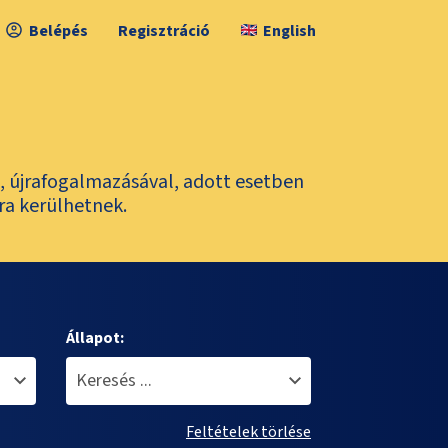
Belépés
Regisztráció
English
l, újrafogalmazásával, adott esetben
ra kerülhetnek.
Állapot:
Feltételek törlése