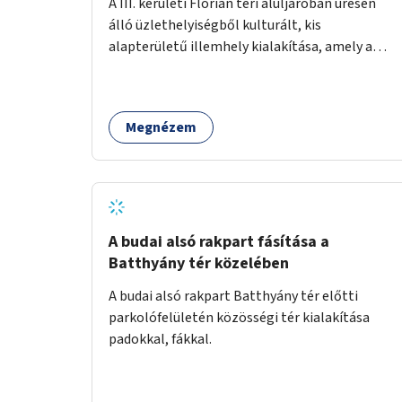
A III. kerületi Flórián téri aluljáróban üresen
álló üzlethelyiségből kulturált, kis
alapterületű illemhely kialakítása, amely a
Flórián téren áthaladó közönséget szolgálná
ki.
Megnézem
A budai alsó rakpart fásítása a
Batthyány tér közelében
A budai alsó rakpart Batthyány tér előtti
parkolófelületén közösségi tér kialakítása
padokkal, fákkal.