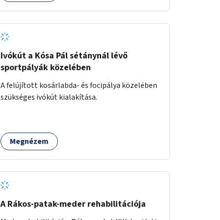
Ivókút a Kósa Pál sétánynál lévő
sportpályák közelében
A felújított kosárlabda- és focipálya közelében
szükséges ivókút kialakítása.
Megnézem
A Rákos-patak-meder rehabilitációja