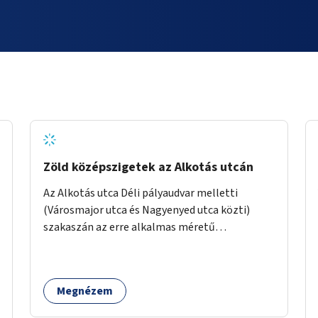
Zöld középszigetek az Alkotás utcán
Az Alkotás utca Déli pályaudvar melletti
(Városmajor utca és Nagyenyed utca közti)
szakaszán az erre alkalmas méretű
középszigetek zöldítése.
Megnézem