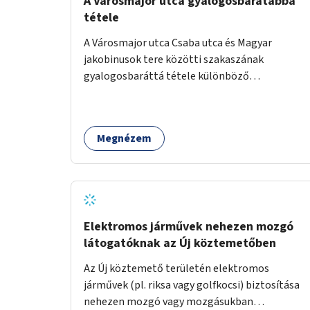
A Városmajor utca gyalogosbarátabbá
tétele
A Városmajor utca Csaba utca és Magyar
jakobinusok tere közötti szakaszának
gyalogosbaráttá tétele különböző
eszközökkel: járdaszélesítéssel, fák vagy más
növényzet telepítésével (ahol erre lehetőség
van), figyelembe véve a kerékpáros közlekedés
Megnézem
biztonságát is.
Elektromos járművek nehezen mozgó
látogatóknak az Új köztemetőben
Az Új köztemető területén elektromos
járművek (pl. riksa vagy golfkocsi) biztosítása
nehezen mozgó vagy mozgásukban