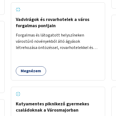
Vadvirágok és rovarhotelek a város
forgalmas pontjain
Forgalmas és látogatott helyszíneken
várostűrő növényekből álló ágyások
létrehozása öntözéssel, rovarhotelekkel és
információs táblákkal.
Megnézem
Kutyamentes piknikező gyermekes
családoknak a Városmajorban