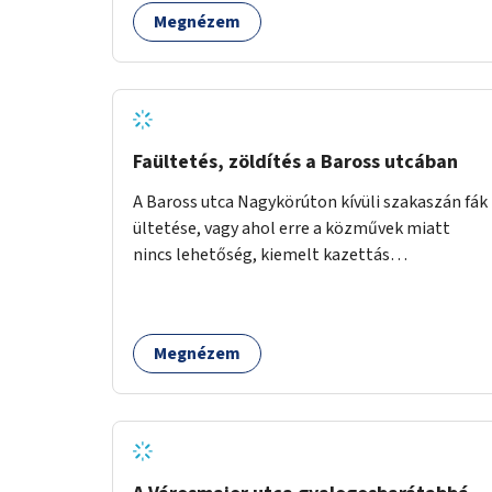
Megnézem
Faültetés, zöldítés a Baross utcában
A Baross utca Nagykörúton kívüli szakaszán fák
ültetése, vagy ahol erre a közművek miatt
nincs lehetőség, kiemelt kazettás
évelőágyások létrehozása.
Megnézem