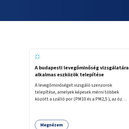
A budapesti levegőminőség vizsgálatára
alkalmas eszközök telepítése
A levegőminőséget vizsgáló szenzorok
telepítése, amelyek képesek mérni többek
között a szálló por (PM10 és a PM2,5 ), az ózon
(O₃) és a nitrogén-dioxid (NO₂) koncentrációját,
valamint meteorológiai paramétereket,
például a szélsebességet, a szélirányt, a
Megnézem
hőmérsékletet vagy a relatív páratartalmat. A