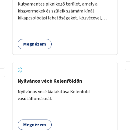
Kutyamentes piknikező terület, amely a
kisgyermekek és szüleik számára kínál
kikapcsolódási lehetőségeket, közvécével,
pelenkázóval.
Megnézem
Nyilvános vécé Kelenföldön
Nyilvános vécé kialakítása Kelenföld
vasútállomásnál.
Megnézem