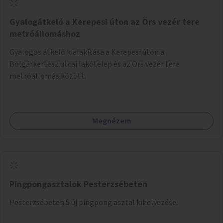
Gyalogátkelő a Kerepesi úton az Örs vezér tere
metróállomáshoz
Gyalogos átkelő kialakítása a Kerepesi úton a
Bolgárkertész utcai lakótelep és az Örs vezér tere
metróállomás között.
Megnézem
Pingpongasztalok Pesterzsébeten
Pesterzsébeten 5 új pingpong asztal kihelyezése.