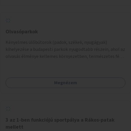
jelenlegi elhanyagolt állapot helyett.
Olvasóparkok
Kényelmes ülőbútorok (padok, székek, nyugágyak)
kihelyezése a budapesti parkok nyugodtabb részein, ahol az
olvasás élménye kellemes környezetben, természetes fény
mellett valósulhat meg. Árnyékolással, valamint
könyvcserepolcokkal kiegészítve ezek a terek lehetőséget
adnának a kikapcsolódásra, az olvasás népszerűsítésére.
Megnézem
3 az 1-ben funkciójú sportpálya a Rákos-patak
mellett