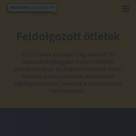
Feldolgozott ötletek
Itt láthatók az eredetileg beadott és
szakmai jóváhagyást kapott ötletek
átdolgozásával, újrafogalmazásával, adott
esetben összevonásával létrehozott
végleges ötletek, amelyek a szavazólapra
kerülhetnek.