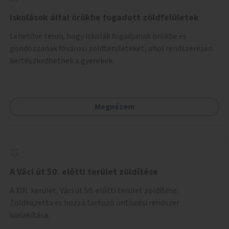
Iskolások által örökbe fogadott zöldfelületek
Lehetővé tenni, hogy iskolák fogadjanak örökbe és
gondozzanak fővárosi zöldterületeket, ahol rendszeresen
kertészkedhetnek a gyerekek.
Megnézem
A Váci út 50. előtti terület zöldítése
A XIII. kerület, Váci út 50. előtti terület zöldítése.
Zöldkazetta és hozzá tartozó öntözési rendszer
kialakítása.