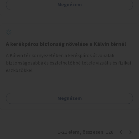
Megnézem
munka már az önkormányzattól függetlenül folyna, az
önkormányzat a weboldal üzemeltetését és
népszerűsítését végezné, amelynek kiemelt része lenne az
adatok naprakészen tartása.
A kerékpáros biztonság növelése a Kálvin térnél
A Kálvin tér környezetében a kerékpáros útvonalak
biztonságosabbá és észlelhetőbbé tétele vizuális és fizikai
eszközökkel.
Megnézem
1
-
21
elem
, összesen:
126