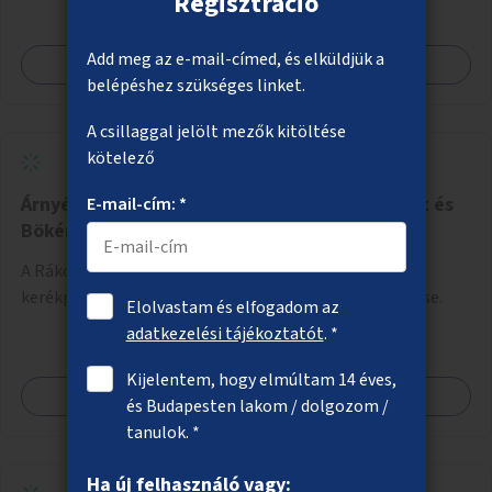
Regisztráció
Add meg az e-mail-címed, és elküldjük a
Megnézem
belépéshez szükséges linket.
A csillaggal jelölt mezők kitöltése
kötelező
Árnyékot adó növényzet a Rákosligeti határút és
E-mail-cím: *
Bökényföldi út melletti kerékpárút mentén
A Rákosligeti határút és Bökényföldi út mellett futó
kerékpárút mentén árnyékot adó fák és cserjék ültetése.
Elolvastam és elfogadom az
adatkezelési tájékoztatót
. *
Kijelentem, hogy elmúltam 14 éves,
Megnézem
és Budapesten lakom / dolgozom /
tanulok. *
Ha új felhasználó vagy: