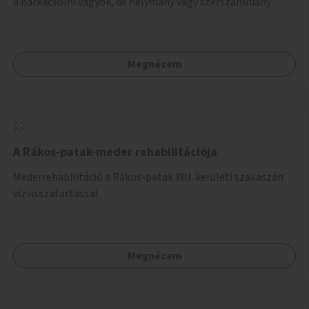
a barkácsolni vágyók, de helyhiány vagy szerszámhiány
miatt hátrányból indulók megtalálhatják a számukra
megfelelő helyet.
Megnézem
A Rákos-patak-meder rehabilitációja
Mederrehabilitáció a Rákos-patak XIII. kerületi szakaszán
vízvisszatartással.
Megnézem