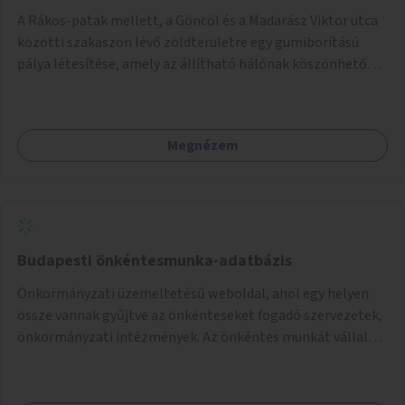
A Rákos-patak mellett, a Göncöl és a Madarász Viktor utca
közötti szakaszon lévő zöldterületre egy gumiborítású
pálya létesítése, amely az állítható hálónak köszönhetően
alkalmas röplabdára, tollaslabdára, illetve lábteniszre is.
Megnézem
Budapesti önkéntesmunka-adatbázis
Önkormányzati üzemeltetésű weboldal, ahol egy helyen
össze vannak gyűjtve az önkénteseket fogadó szervezetek,
önkormányzati intézmények. Az önkéntes munkát vállalók
így könnyen kereshetnek helyszín és/vagy intézmény,
illetve a munka jellege alapján, és kapcsolatba tudnak lépni
az önkénteseket fogadó szervezetekkel. Maga az önkéntes