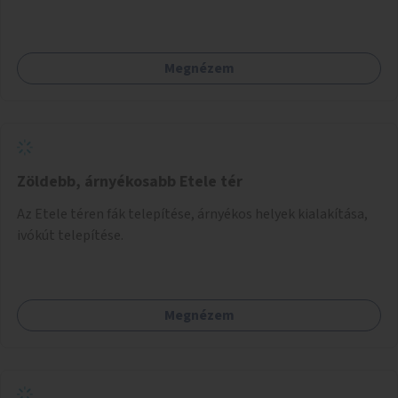
Megnézem
Zöldebb, árnyékosabb Etele tér
Az Etele téren fák telepítése, árnyékos helyek kialakítása,
ivókút telepítése.
Megnézem