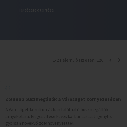
Feltételek törlése
1
-
21
elem
, összesen:
126
Zöldebb buszmegállók a Városliget környezetében
A Városliget körüli utcákban található buszmegállók
árnyékolása, kiegészítése kevés karbantartást igénylő,
gyorsan növekvő zöldnövényzettel.