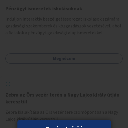
Pénzügyi ismeretek iskolásoknak
Induljon interaktív beszélgetéssorozat iskolások számára
gazdasági szakemberek és közgazdászok vezetésével, ahol
a fiatalok a pénzügyi-gazdasági alapismeretekkel
kapcsolatban tájékozódhatnak. A program többalkalmas
lenne, heti rendszerességgel tartanák iskolai csoportok
számára, önkormányzati intézményben vagy külső
Megnézem
helyszínen iskolai együttműködéssel. A szervezést az
Önkormányzat koordinálná, a tematikát a szakemberek
alakítanák ki, külön figyelmet fordítva a hátrányos helyzetű
gyerekek bevonására is. A program pilot jelleggel indulna,
több korosztály számára.
Zebra az Örs vezér terén a Nagy Lajos király útján
keresztül
Zebra kialakítása az Örs vezér tere csomópontban a Nagy
Lajos király útján keresztül.