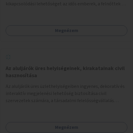
kikapcsolódási lehetőséget az idős emberek, a felnőttek és
a gyerekek számára is.
Megnézem
Az aluljárók üres helyiségeinek, kirakatainak civil
hasznosítása
Az aluljárók üres üzlethelyiségeiben ingyenes, dekoratív és
interaktív megjelenési lehetőség biztosítása civil
szervezetek számára, a társadalmi felelősségvállalás
jegyében. A cél, hogy közérdekű, segítő tevékenységeket
mutassanak be látványos, gondolatébresztő formában,
például rajzokkal, kérdésekkel, üzenetküldési lehetőséggel
Megnézem
vagy akciónapokkal – bérleti és közüzemi díjak nélkül, a