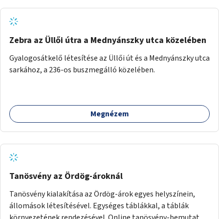
Zebra az Üllői útra a Mednyánszky utca közelében
Gyalogosátkelő létesítése az Üllői út és a Mednyánszky utca
sarkához, a 236-os buszmegálló közelében.
Megnézem
Tanösvény az Ördög-ároknál
Tanösvény kialakítása az Ördög-árok egyes helyszínein,
állomások létesítésével. Egységes táblákkal, a táblák
környezetének rendezésével. Online tanösvény-bemutató