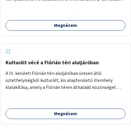
felület kialakítása.
Megnézem
Kulturált vécé a Flórián téri aluljáróban
A III. kerületi Flórián téri aluljáróban üresen álló
üzlethelyiségből kulturált, kis alapterületű illemhely
kialakítása, amely a Flórián téren áthaladó közönséget
szolgálná ki.
Megnézem