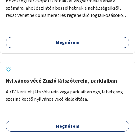
Közösségi tér csoportszobákkal kisgyermekes anyák
számára, ahol őszintén beszélhetnek a nehézségeikről,
részt vehetnek önismereti és regeneráló foglalkozásokon
(pl. gyógytorna, jóga, terápia), miközben a gyerekek
biztonságban játszhatnak.
Megnézem
Nyilvános vécé Zugló játszóterein, parkjaiban
A XIV. kerület játszóterein vagy parkjaiban egy, lehetőség
szerint kettő nyilvános vécé kialakítása.
Megnézem