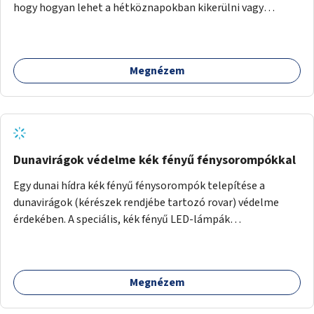
hogy hogyan lehet a hétköznapokban kikerülni vagy
helyettesíteni a kisgyerekek okoseszköz-használatát.
Megnézem
Dunavirágok védelme kék fényű fénysorompókkal
Egy dunai hídra kék fényű fénysorompók telepítése a
dunavirágok (kérészek rendjébe tartozó rovar) védelme
érdekében. A speciális, kék fényű LED-lámpák
felszerelésének célja, hogy a rajzó kérészeket a vízfelszín
felett tartsák, megakadályozva, hogy a hidak úttestjére
repüljenek, és ott rakják le petéiket.
Megnézem