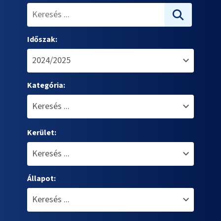
Időszak:
Kategória:
Kerület:
Állapot: