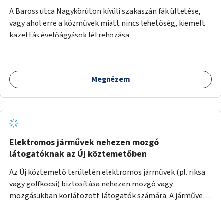
A Baross utca Nagykörúton kívüli szakaszán fák ültetése,
vagy ahol erre a közművek miatt nincs lehetőség, kiemelt
kazettás évelőágyások létrehozása.
Megnézem
Elektromos járművek nehezen mozgó
látogatóknak az Új köztemetőben
Az Új köztemető területén elektromos járművek (pl. riksa
vagy golfkocsi) biztosítása nehezen mozgó vagy
mozgásukban korlátozott látogatók számára. A járművek
a temetőkapu és a megadott sírhely között közlekednének.