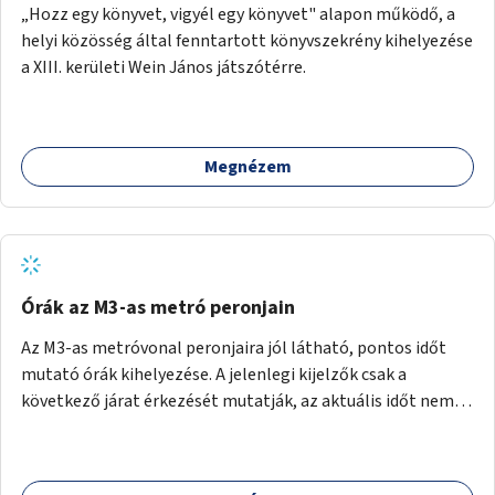
„Hozz egy könyvet, vigyél egy könyvet" alapon működő, a
helyi közösség által fenntartott könyvszekrény kihelyezése
a XIII. kerületi Wein János játszótérre.
Megnézem
Órák az M3-as metró peronjain
Az M3-as metróvonal peronjaira jól látható, pontos időt
mutató órák kihelyezése. A jelenlegi kijelzők csak a
következő járat érkezését mutatják, az aktuális időt nem.
Az órák a peronokon várakozók tájékozódását segítenék,
ahogyan az más közösségi tereken is bevett gyakorlat.