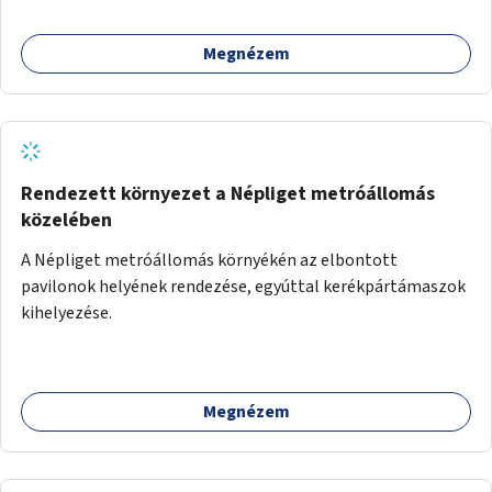
Megnézem
Rendezett környezet a Népliget metróállomás
közelében
A Népliget metróállomás környékén az elbontott
pavilonok helyének rendezése, egyúttal kerékpártámaszok
kihelyezése.
Megnézem