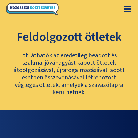
Feldolgozott ötletek
Itt láthatók az eredetileg beadott és
szakmai jóváhagyást kapott ötletek
átdolgozásával, újrafogalmazásával, adott
esetben összevonásával létrehozott
végleges ötletek, amelyek a szavazólapra
kerülhetnek.