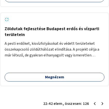
kapcsolat alakulhat ki.
Zöldutak fejlesztése Budapest erdős és vízparti
területein
A pesti erdőket, kisvízfolyásokat és védett területeket
összekapcsoló zöldúthálózat elindítása. A projekt célja a
már létező, de gyakran elhanyagolt vagy ismeretlen
ösvények biztonságosabbá és használhatóbbá tétele,
különösen a közúti átvezetések, csúszós szakaszok és
szűkületek javításával, néhány ponton pedig helyszíni
Megnézem
beavatkozással (pl. táblák kihelyezése, hulladékgyűjtők,
akadálymentesítés). Az útvonalak kijelölése és
koncepcióterv-szintű összekötése támogatná a
zöldutakon való közlekedést.
22
-
42
elem
, összesen:
126