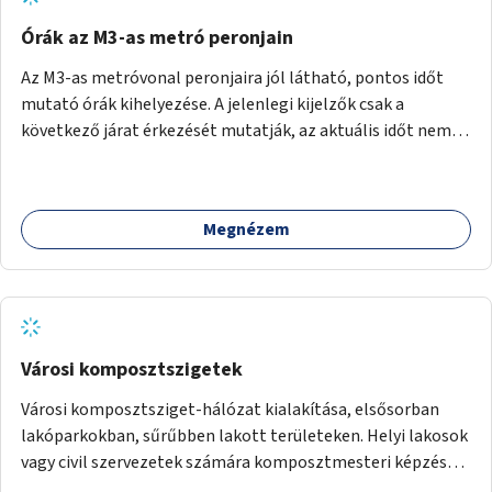
Órák az M3-as metró peronjain
Az M3-as metróvonal peronjaira jól látható, pontos időt
mutató órák kihelyezése. A jelenlegi kijelzők csak a
következő járat érkezését mutatják, az aktuális időt nem.
Az órák a peronokon várakozók tájékozódását segítenék,
ahogyan az más közösségi tereken is bevett gyakorlat.
Megnézem
Városi komposztszigetek
Városi komposztsziget-hálózat kialakítása, elsősorban
lakóparkokban, sűrűbben lakott területeken. Helyi lakosok
vagy civil szervezetek számára komposztmesteri képzés
biztosítása, ami lehetővé teszi a komposztszigetek