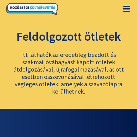
Feldolgozott ötletek
Itt láthatók az eredetileg beadott és
szakmai jóváhagyást kapott ötletek
átdolgozásával, újrafogalmazásával, adott
esetben összevonásával létrehozott
végleges ötletek, amelyek a szavazólapra
kerülhetnek.