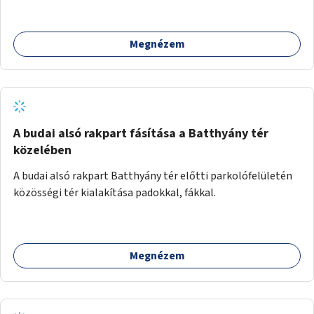
helyben történő hosszú távú fenntartását.
Megnézem
A budai alsó rakpart fásítása a Batthyány tér
közelében
A budai alsó rakpart Batthyány tér előtti parkolófelületén
közösségi tér kialakítása padokkal, fákkal.
Megnézem