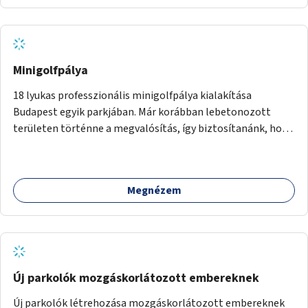
Minigolfpálya
18 lyukas professzionális minigolfpálya kialakítása
Budapest egyik parkjában. Már korábban lebetonozott
területen történne a megvalósítás, így biztosítanánk, hogy
ne vesszen el további zöldfelület.
Megnézem
Új parkolók mozgáskorlátozott embereknek
Új parkolók létrehozása mozgáskorlátozott embereknek