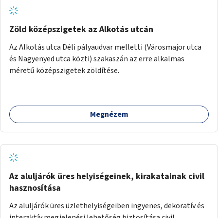
Zöld középszigetek az Alkotás utcán
Az Alkotás utca Déli pályaudvar melletti (Városmajor utca
és Nagyenyed utca közti) szakaszán az erre alkalmas
méretű középszigetek zöldítése.
Megnézem
Az aluljárók üres helyiségeinek, kirakatainak civil
hasznosítása
Az aluljárók üres üzlethelyiségeiben ingyenes, dekoratív és
interaktív megjelenési lehetőség biztosítása civil