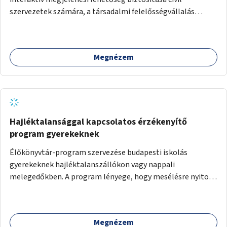
szervezetek számára, a társadalmi felelősségvállalás
jegyében. A cél, hogy közérdekű, segítő tevékenységeket
mutassanak be látványos, gondolatébresztő formában,
például rajzokkal, kérdésekkel, üzenetküldési lehetőséggel
Megnézem
vagy akciónapokkal – bérleti és közüzemi díjak nélkül, a
jelenlegi elhanyagolt állapot helyett.
Hajléktalansággal kapcsolatos érzékenyítő
program gyerekeknek
Élőkönyvtár-program szervezése budapesti iskolás
gyerekeknek hajléktalanszállókon vagy nappali
melegedőkben. A program lényege, hogy mesélésre nyitott
hajléktalan emberek a személyes történeteiket osztják
meg egy biztonságos, nyugodt környezetben. A diákok
szabadon választhatnak, hogy kihez szeretnének odamenni
Megnézem
beszélgetni, kérdéseket feltenni – ezáltal közvetlen