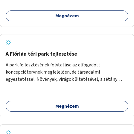
Megnézem
A Flórián téri park fejlesztése
A park fejlesztésének folytatása az elfogadott
koncepciótervnek megfelelően, de társadalmi
egyeztetéssel. Növények, virágok ültetésével, a sétány
felújításával, természetes burkolatú futókör
létrehozásával sokat javulhatna a park minősége.
Megnézem