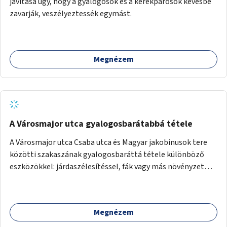
javítása úgy, hogy a gyalogosok és a kerékpárosok kevésbé
zavarják, veszélyeztessék egymást.
Megnézem
A Városmajor utca gyalogosbarátabbá tétele
A Városmajor utca Csaba utca és Magyar jakobinusok tere
közötti szakaszának gyalogosbaráttá tétele különböző
eszközökkel: járdaszélesítéssel, fák vagy más növényzet
telepítésével (ahol erre lehetőség van), figyelembe véve a
kerékpáros közlekedés biztonságát is.
Megnézem