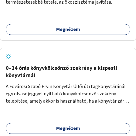
természetesebbé tétele, az ökoszisztéma javítása.
Megnézem
0–24 órás könyvkölcsönző szekrény a kispesti
könyvtárnál
A Fővárosi Szabó Ervin Könyvtár Üllői úti tagkönyvtáránál
egy olvasójeggyel nyitható könyvkölcsönző szekrény
telepítése, amely akkor is használható, ha a könyvtár zárva
van.
Megnézem