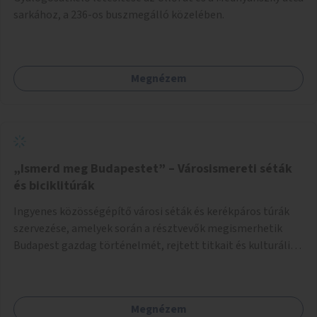
sarkához, a 236-os buszmegálló közelében.
Megnézem
„Ismerd meg Budapestet” – Városismereti séták
és biciklitúrák
Ingyenes közösségépítő városi séták és kerékpáros túrák
szervezése, amelyek során a résztvevők megismerhetik
Budapest gazdag történelmét, rejtett titkait és kulturális
értékeit. A város felfedezése összekötve a mozgás
népszerűsítésével mindenki számára nagy élményt
nyújthat.
Megnézem