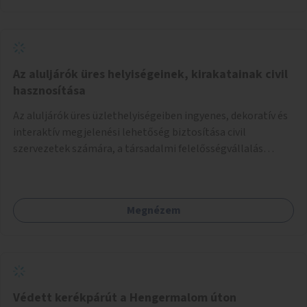
Az aluljárók üres helyiségeinek, kirakatainak civil
hasznosítása
Az aluljárók üres üzlethelyiségeiben ingyenes, dekoratív és
interaktív megjelenési lehetőség biztosítása civil
szervezetek számára, a társadalmi felelősségvállalás
jegyében. A cél, hogy közérdekű, segítő tevékenységeket
mutassanak be látványos, gondolatébresztő formában,
például rajzokkal, kérdésekkel, üzenetküldési lehetőséggel
Megnézem
vagy akciónapokkal – bérleti és közüzemi díjak nélkül, a
jelenlegi elhanyagolt állapot helyett.
Védett kerékpárút a Hengermalom úton