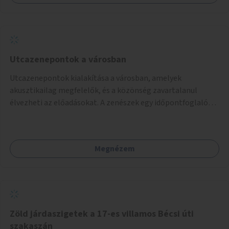
Utcazenepontok a városban
Utcazenepontok kialakítása a városban, amelyek
akusztikailag megfelelők, és a közönség zavartalanul
élvezheti az előadásokat. A zenészek egy időpontfoglalón
jelentkezhetnek be fellépni.
Megnézem
Zöld járdaszigetek a 17-es villamos Bécsi úti
szakaszán