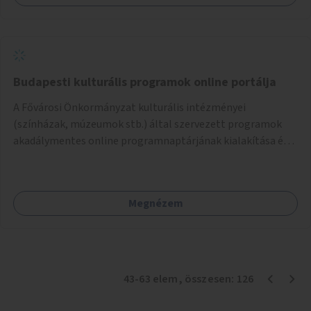
Budapesti kulturális programok online portálja
A Fővárosi Önkormányzat kulturális intézményei
(színházak, múzeumok stb.) által szervezett programok
akadálymentes online programnaptárjának kialakítása és
működtetése. Átfogó és naprakész tartalommal.
Megnézem
43
-
63
elem
, összesen:
126