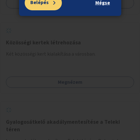
Belépés
Megnézem
Mégse
Közösségi kertek létrehozása
Két közösségi kert kialakítása a városban.
Megnézem
Gyalogosátkelő akadálymentesítése a Teleki
téren