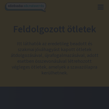
Feldolgozott ötletek
Itt láthatók az eredetileg beadott és
szakmai jóváhagyást kapott ötletek
átdolgozásával, újrafogalmazásával, adott
esetben összevonásával létrehozott
végleges ötletek, amelyek a szavazólapra
kerülhetnek.