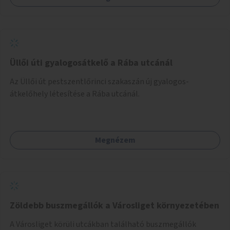
Üllői úti gyalogosátkelő a Rába utcánál
Az Üllői út pestszentlőrinci szakaszán új gyalogos-
átkelőhely létesítése a Rába utcánál.
Megnézem
Zöldebb buszmegállók a Városliget környezetében
A Városliget körüli utcákban található buszmegállók