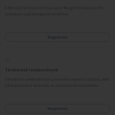
A Bécsi út/Vörösvári út és a Szent Margit Kórház közötti
szakaszon a járdaszigetek zöldítése.
Megnézem
Társkereső rendezvények
Társkereső rendezvények szervezése olyanok számára, akik
párkapcsolatot keresnek, és szeretnének ismerkedni.
Megnézem