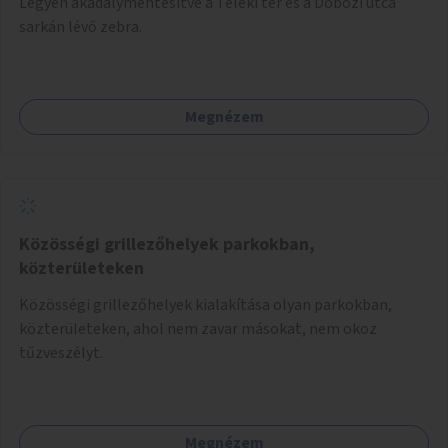
Legyen akadálymentesítve a Teleki tér és a Dobozi utca
sarkán lévő zebra.
Megnézem
Közösségi grillezőhelyek parkokban,
közterületeken
Közösségi grillezőhelyek kialakítása olyan parkokban,
közterületeken, ahol nem zavar másokat, nem okoz
tűzveszélyt.
Megnézem