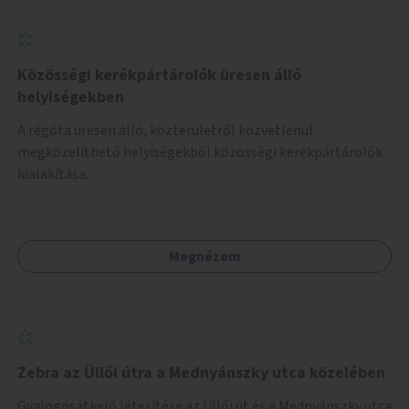
Közösségi kerékpártárolók üresen álló
helyiségekben
A régóta üresen álló, közterületről közvetlenül
megközelíthető helyiségekből közösségi kerékpártárolók
kialakítása.
Megnézem
Zebra az Üllői útra a Mednyánszky utca közelében
Gyalogosátkelő létesítése az Üllői út és a Mednyánszky utca