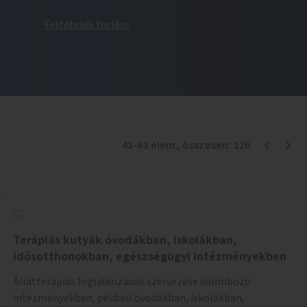
Feltételek törlése
43
-
63
elem
, összesen:
126
Terápiás kutyák óvodákban, iskolákban,
idősotthonokban, egészségügyi intézményekben
Állatterápiás foglalkozások szervezése különböző
intézményekben, például óvodákban, iskolákban,