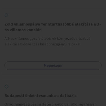
Zöld villamospálya fenntarthatóbbá alakítása a 3-
as villamos vonalán
A 3-as villamos gyepfelületének környezetbarátabbá
alakítása biodiverz és kisebb vízigényű fajokkal.
Megnézem
Budapesti önkéntesmunka-adatbázis
Önkormányzati üzemeltetésű weboldal, ahol egy helyen