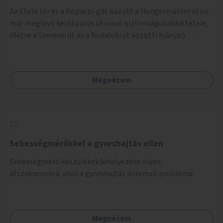
Az Etele tér és a Kopaszi-gát között a Hengermalom úton
már meglévő kerékpáros útvonal biztonságosabbá tétele,
illetve a Szerémi út és a Budafoki út közötti hiányzó
szakasz kiépítése. Ezáltal gyerek- és családbarát
kerékpáros útvonal alakítható ki, amely többek között
iskolákhoz, kulturális intézményekhez és a Kopaszi-gáthoz
Megnézem
biztosítana elérést.
Sebességmérőkkel a gyorshajtás ellen
Sebességmérő készülékek kihelyezése olyan
útszakaszokra, ahol a gyorshajtás jellemző probléma.
Megnézem