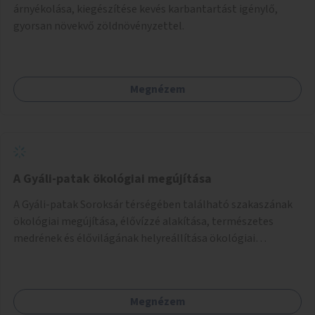
árnyékolása, kiegészítése kevés karbantartást igénylő,
gyorsan növekvő zöldnövényzettel.
Megnézem
A Gyáli-patak ökológiai megújítása
A Gyáli-patak Soroksár térségében található szakaszának
ökológiai megújítása, élővízzé alakítása, természetes
medrének és élővilágának helyreállítása ökológiai
szakértők bevonásával.
Megnézem