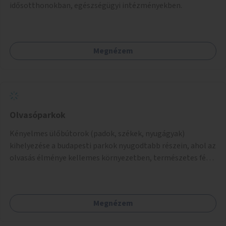
idősotthonokban, egészségügyi intézményekben.
Megnézem
Olvasóparkok
Kényelmes ülőbútorok (padok, székek, nyugágyak)
kihelyezése a budapesti parkok nyugodtabb részein, ahol az
olvasás élménye kellemes környezetben, természetes fény
mellett valósulhat meg. Árnyékolással, valamint
könyvcserepolcokkal kiegészítve ezek a terek lehetőséget
adnának a kikapcsolódásra, az olvasás népszerűsítésére.
Megnézem