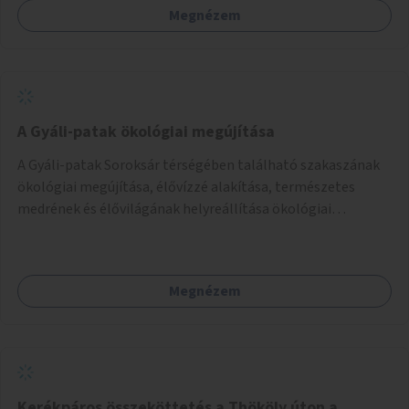
Megnézem
A Gyáli-patak ökológiai megújítása
A Gyáli-patak Soroksár térségében található szakaszának
ökológiai megújítása, élővízzé alakítása, természetes
medrének és élővilágának helyreállítása ökológiai
szakértők bevonásával.
Megnézem
Kerékpáros összeköttetés a Thököly úton a