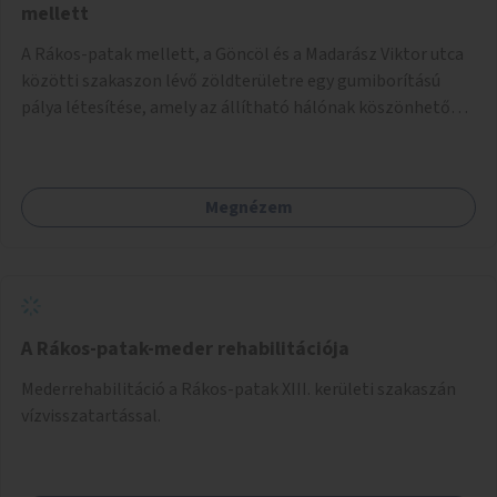
mellett
A Rákos-patak mellett, a Göncöl és a Madarász Viktor utca
közötti szakaszon lévő zöldterületre egy gumiborítású
pálya létesítése, amely az állítható hálónak köszönhetően
alkalmas röplabdára, tollaslabdára, illetve lábteniszre is.
Megnézem
A Rákos-patak-meder rehabilitációja
Mederrehabilitáció a Rákos-patak XIII. kerületi szakaszán
vízvisszatartással.