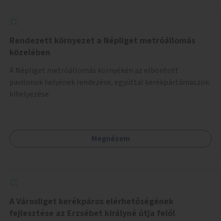
Rendezett környezet a Népliget metróállomás
közelében
A Népliget metróállomás környékén az elbontott
pavilonok helyének rendezése, egyúttal kerékpártámaszok
kihelyezése.
Megnézem
A Városliget kerékpáros elérhetőségének
fejlesztése az Erzsébet királyné útja felől