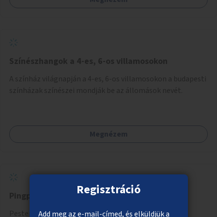
Színészhangok a 4-es, 6-os villamosokon
A színház világnapján a 4-es, 6-os villamosokon a budapesti
színházak színészei mondják be az állomások nevét.
Megnézem
Regisztráció
Pingpongasztalok Pesterzsébeten
Pesterzsébeten 5 új pingpong asztal kihelyezése.
Add meg az e-mail-címed, és elküldjük a