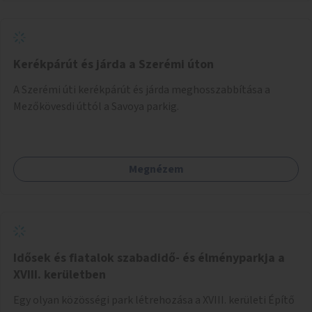
Kerékpárút és járda a Szerémi úton
A Szerémi úti kerékpárút és járda meghosszabbítása a
Mezőkövesdi úttól a Savoya parkig.
Megnézem
Idősek és fiatalok szabadidő- és élményparkja a
XVIII. kerületben
Egy olyan közösségi park létrehozása a XVIII. kerületi Építő