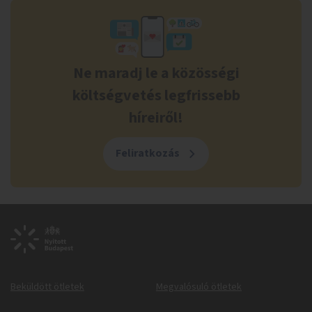
Ne maradj le a közösségi
költségvetés legfrissebb
híreiről!
Feliratkozás
Beküldött ötletek
Megvalósuló ötletek