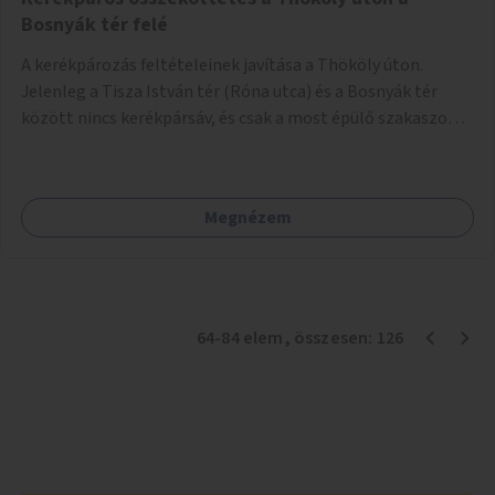
Bosnyák tér felé
A kerékpározás feltételeinek javítása a Thököly úton.
Jelenleg a Tisza István tér (Róna utca) és a Bosnyák tér
között nincs kerékpársáv, és csak a most épülő szakaszon
folytatódik a Bosnyák tér után.
Megnézem
64
-
84
elem
, összesen:
126