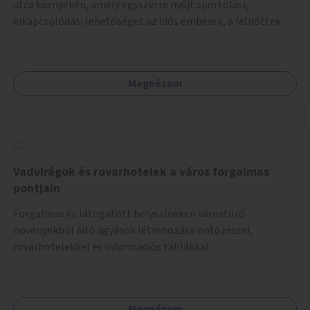
utca környékén, amely egyszerre nyújt sportolási,
kikapcsolódási lehetőséget az idős emberek, a felnőttek és
a gyerekek számára is.
Megnézem
Vadvirágok és rovarhotelek a város forgalmas
pontjain
Forgalmas és látogatott helyszíneken várostűrő
növényekből álló ágyások létrehozása öntözéssel,
rovarhotelekkel és információs táblákkal.
Megnézem