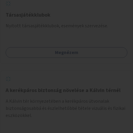
Társasjátékklubok
Nyitott társasjátékklubok, események szervezése.
Megnézem
A kerékpáros biztonság növelése a Kálvin térnél
A Kálvin tér környezetében a kerékpáros útvonalak
biztonságosabbá és észlelhetőbbé tétele vizuális és fizikai
eszközökkel.