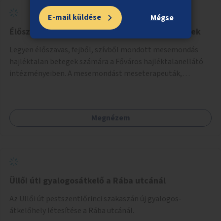
E-mail küldése
Mégse
Élőszavas mesemondás hajléktalan betegeknek
Legyen élőszavas, fejből, szívből mondott mesemondás
hajléktalan betegek számára a Főváros hajléktalanellátó
intézményeiben. A mesemondást meseterapeuták,
művészetterapeuták, mesemondó végzettségű emberek
végeznék.
Megnézem
Üllői úti gyalogosátkelő a Rába utcánál
Az Üllői út pestszentlőrinci szakaszán új gyalogos-
átkelőhely létesítése a Rába utcánál.