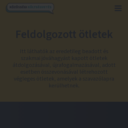
Feldolgozott ötletek
Itt láthatók az eredetileg beadott és
szakmai jóváhagyást kapott ötletek
átdolgozásával, újrafogalmazásával, adott
esetben összevonásával létrehozott
végleges ötletek, amelyek a szavazólapra
kerülhetnek.