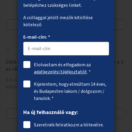
belépéshez szükséges linket.
A csillaggal jelölt mezők kitöltése
Megnézem
kötelező
E-mail-cím: *
Zöld villamospálya fenntarthatóbbá alakítása a 3-
Elolvastam és elfogadom az
as villamos vonalán
adatkezelési tájékoztatót
. *
A 3-as villamos gyepfelületének környezetbarátabbá
Kijelentem, hogy elmúltam 14 éves,
alakítása biodiverz és kisebb vízigényű fajokkal.
és Budapesten lakom / dolgozom /
tanulok. *
Ha új felhasználó vagy:
Megnézem
Szeretnék feliratkozni a hírlevélre.