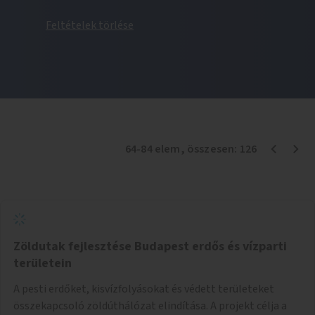
Feltételek törlése
64
-
84
elem
, összesen:
126
Zöldutak fejlesztése Budapest erdős és vízparti
területein
A pesti erdőket, kisvízfolyásokat és védett területeket
összekapcsoló zöldúthálózat elindítása. A projekt célja a