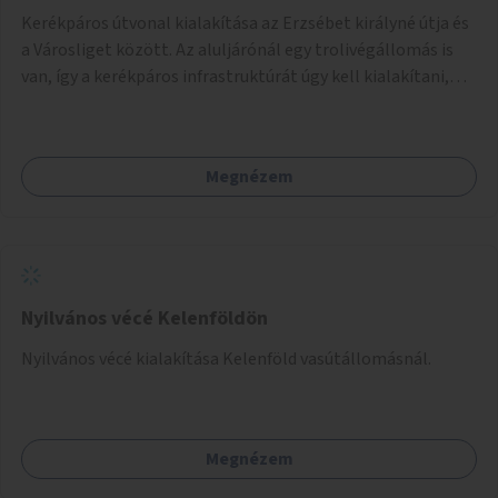
Kerékpáros útvonal kialakítása az Erzsébet királyné útja és
a Városliget között. Az aluljárónál egy trolivégállomás is
van, így a kerékpáros infrastruktúrát úgy kell kialakítani,
hogy biztonságosan lehessen biciklizni a troliforgalom
mellett is. Az útvonal átvezetésre kerülne a Hungária
körúton, majd a Városligetig folytatódna a Hermina utat
Megnézem
keresztezve.
Nyilvános vécé Kelenföldön
Nyilvános vécé kialakítása Kelenföld vasútállomásnál.
Megnézem