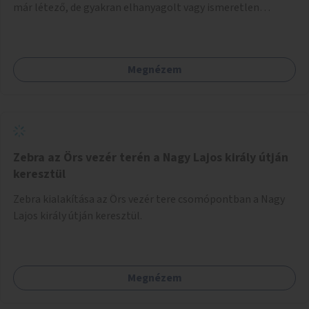
már létező, de gyakran elhanyagolt vagy ismeretlen
ösvények biztonságosabbá és használhatóbbá tétele,
különösen a közúti átvezetések, csúszós szakaszok és
szűkületek javításával, néhány ponton pedig helyszíni
Megnézem
beavatkozással (pl. táblák kihelyezése, hulladékgyűjtők,
akadálymentesítés). Az útvonalak kijelölése és
koncepcióterv-szintű összekötése támogatná a
zöldutakon való közlekedést.
Zebra az Örs vezér terén a Nagy Lajos király útján
keresztül
Zebra kialakítása az Örs vezér tere csomópontban a Nagy
Lajos király útján keresztül.
Megnézem