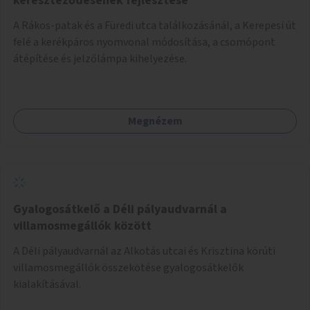
kereszteződésének fejlesztése
A Rákos-patak és a Füredi utca találkozásánál, a Kerepesi út
felé a kerékpáros nyomvonal módosítása, a csomópont
átépítése és jelzőlámpa kihelyezése.
Megnézem
Gyalogosátkelő a Déli pályaudvarnál a
villamosmegállók között
A Déli pályaudvarnál az Alkotás utcai és Krisztina körúti
villamosmegállók összekötése gyalogosátkelők
kialakításával.