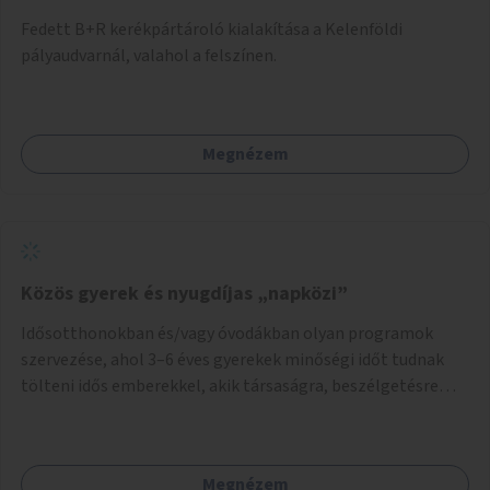
Fedett B+R kerékpártároló kialakítása a Kelenföldi
pályaudvarnál, valahol a felszínen.
Megnézem
Közös gyerek és nyugdíjas „napközi”
Idősotthonokban és/vagy óvodákban olyan programok
szervezése, ahol 3–6 éves gyerekek minőségi időt tudnak
tölteni idős emberekkel, akik társaságra, beszélgetésre
vágynak.
Megnézem