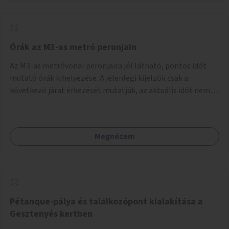
Órák az M3-as metró peronjain
Az M3-as metróvonal peronjaira jól látható, pontos időt
mutató órák kihelyezése. A jelenlegi kijelzők csak a
következő járat érkezését mutatják, az aktuális időt nem.
Az órák a peronokon várakozók tájékozódását segítenék,
ahogyan az más közösségi tereken is bevett gyakorlat.
Megnézem
Pétanque-pálya és találkozópont kialakítása a
Gesztenyés kertben