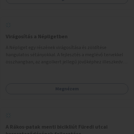
Virágosítás a Népligetben
A Népliget egy részének virágosítása és zöldítése
hangulatos sétányokkal. A fejlesztés a meglévő tervekkel
összhangban, az angolkert jellegű jövőképhez illeszkedve
valósulhat meg.
Megnézem
A Rákos-patak menti bicikliút Füredi utcai