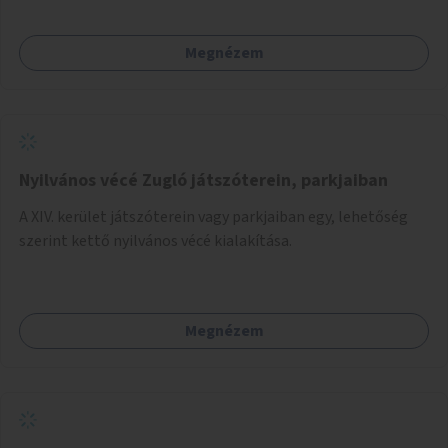
Megnézem
Nyilvános vécé Zugló játszóterein, parkjaiban
A XIV. kerület játszóterein vagy parkjaiban egy, lehetőség
szerint kettő nyilvános vécé kialakítása.
Megnézem