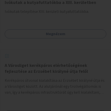
Ivókutak a kutyafuttatókba a XIII. kerületben
Ivókutak telepítése XIII. kerületi kutyafuttatókba.
Megnézem
A Városliget kerékpáros elérhetőségének
fejlesztése az Erzsébet királyné útja felől
Kerékpáros útvonal kialakítása az Erzsébet királyné útja és
a Városliget között. Az aluljárónál egy trolivégállomás is
van, így a kerékpáros infrastruktúrát úgy kell kialakítani,
hogy biztonságosan lehessen biciklizni a troliforgalom
mellett is. Az útvonal átvezetésre kerülne a Hungária
körúton, majd a Városligetig folytatódna a Hermina utat