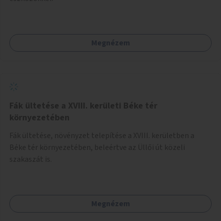
Megnézem
Fák ültetése a XVIII. kerületi Béke tér
környezetében
Fák ültetése, növényzet telepítése a XVIII. kerületben a
Béke tér környezetében, beleértve az Üllői út közeli
szakaszát is.
Megnézem