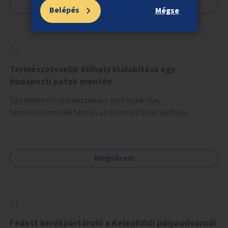
Megnézem
Belépés
Mégse
Természetesebb élőhely kialakítása egy
budapesti patak mentén
Egy budapesti patakszakasz revitalizációja,
természetesebbé tétele, az ökoszisztéma javítása.
Megnézem
Fedett kerékpártároló a Kelenföldi pályaudvarnál