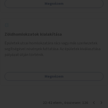
Megnézem
keresztezve.
Zöldhomlokzatok kialakítása
Épületek utcai homlokzatára rács vagy más szerkezetek
segítségével növények futtatása. Az épületek kiválasztása
pályázat útján történik.
Megnézem
22
-
42
elem
, összesen:
126