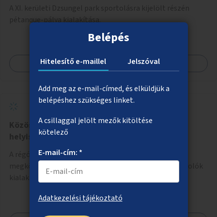
A XI. kerületi Dzsungel park sportolásra kijelölt részén
pétanque-pálya kialakítása.
Belépés
Hitelesítő e-maillel
Jelszóval
Megnézem
Add meg az e-mail-címed, és elküldjük a
belépéshez szükséges linket.
A csillaggal jelölt mezők kitöltése
Közösségi kerékpártárolók üresen álló
kötelező
helyiségekben
E-mail-cím: *
A régóta üresen álló, közterületről közvetlenül
megközelíthető helyiségekből közösségi kerékpártárolók
kialakítása.
Adatkezelési tájékoztató