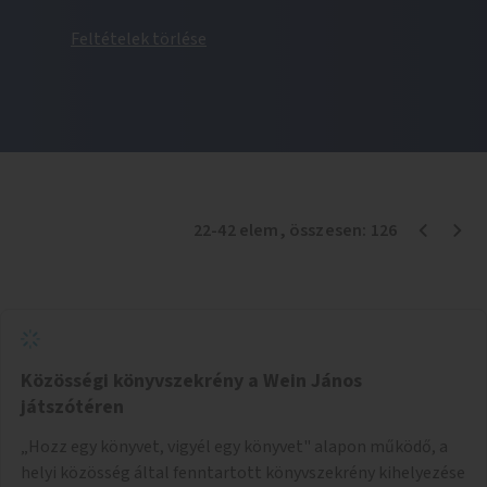
Feltételek törlése
22
-
42
elem
, összesen:
126
Közösségi könyvszekrény a Wein János
játszótéren
„Hozz egy könyvet, vigyél egy könyvet" alapon működő, a
helyi közösség által fenntartott könyvszekrény kihelyezése