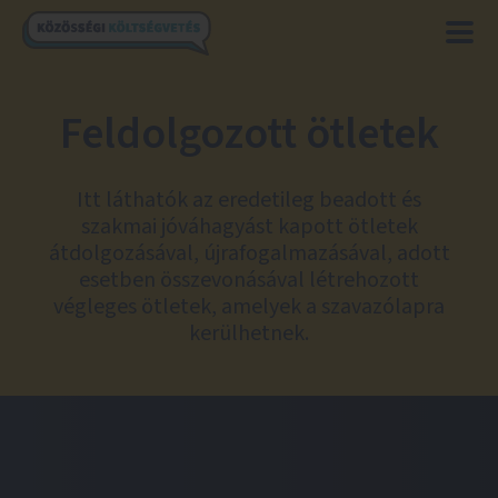
Feldolgozott ötletek
Itt láthatók az eredetileg beadott és
szakmai jóváhagyást kapott ötletek
átdolgozásával, újrafogalmazásával, adott
esetben összevonásával létrehozott
végleges ötletek, amelyek a szavazólapra
kerülhetnek.