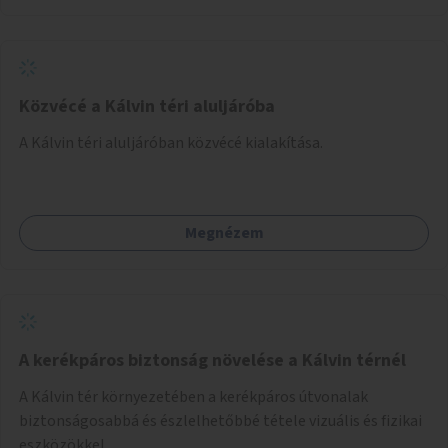
akadálymentesítés). Az útvonalak kijelölése és
koncepcióterv-szintű összekötése támogatná a
zöldutakon való közlekedést.
Közvécé a Kálvin téri aluljáróba
A Kálvin téri aluljáróban közvécé kialakítása.
Megnézem
A kerékpáros biztonság növelése a Kálvin térnél
A Kálvin tér környezetében a kerékpáros útvonalak
biztonságosabbá és észlelhetőbbé tétele vizuális és fizikai
eszközökkel.