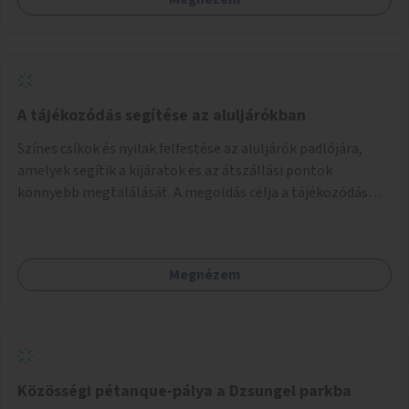
munka már az önkormányzattól függetlenül folyna, az
önkormányzat a weboldal üzemeltetését és
népszerűsítését végezné, amelynek kiemelt része lenne az
adatok naprakészen tartása.
A tájékozódás segítése az aluljárókban
Színes csíkok és nyilak felfestése az aluljárók padlójára,
amelyek segítik a kijáratok és az átszállási pontok
könnyebb megtalálását. A megoldás célja a tájékozódás
egyszerűsítése, különösen a kevésbé gyakran közlekedők és
a turisták számára, nemzetközi jó gyakorlatok alapján.
Megnézem
Közösségi pétanque-pálya a Dzsungel parkba