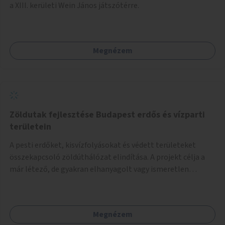
a XIII. kerületi Wein János játszótérre.
Megnézem
Zöldutak fejlesztése Budapest erdős és vízparti
területein
A pesti erdőket, kisvízfolyásokat és védett területeket
összekapcsoló zöldúthálózat elindítása. A projekt célja a
már létező, de gyakran elhanyagolt vagy ismeretlen
ösvények biztonságosabbá és használhatóbbá tétele,
különösen a közúti átvezetések, csúszós szakaszok és
szűkületek javításával, néhány ponton pedig helyszíni
Megnézem
beavatkozással (pl. táblák kihelyezése, hulladékgyűjtők,