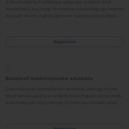
A Gesztenyés kerti pétanque-pálya egy mindenki által
használható közösségi tér lehetne a park eddig egy kevésbé
használt részén. A játék egyszerre nyújtana lehetőséget
kikapcsolódásra, társasági élményre és sportolásra –
generációkon átívelően, akár mozgásukban korlátozott,
autizmussal vagy demenciával élő emberek számára is.
Megnézem
Budapesti önkéntesmunka-adatbázis
Önkormányzati üzemeltetésű weboldal, ahol egy helyen
össze vannak gyűjtve az önkénteseket fogadó szervezetek,
önkormányzati intézmények. Az önkéntes munkát vállalók
így könnyen kereshetnek helyszín és/vagy intézmény,
illetve a munka jellege alapján, és kapcsolatba tudnak lépni
az önkénteseket fogadó szervezetekkel. Maga az önkéntes
Megnézem