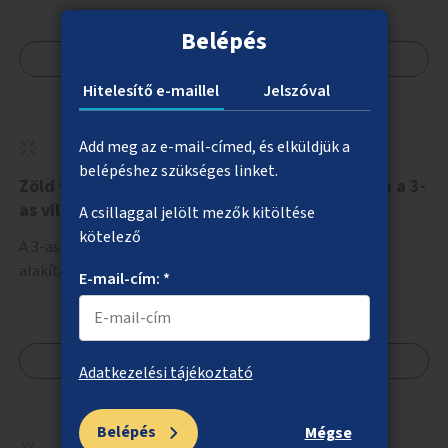
Belépés
Megnézem
Hitelesítő e-maillel
Jelszóval
Add meg az e-mail-címed, és elküldjük a
belépéshez szükséges linket.
Zöld villamospálya fenntarthatóbbá alakítása a 3-
as villamos vonalán
A csillaggal jelölt mezők kitöltése
kötelező
A 3-as villamos gyepfelületének környezetbarátabbá
alakítása biodiverz és kisebb vízigényű fajokkal.
E-mail-cím: *
Megnézem
Adatkezelési tájékoztató
Belépés
Mégse