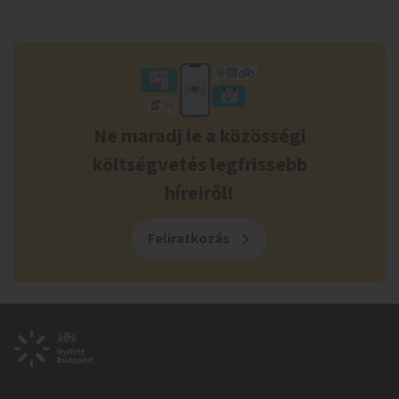
Ne maradj le a közösségi
költségvetés legfrissebb
híreiről!
Feliratkozás