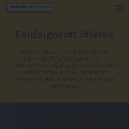
Feldolgozott ötletek
Itt láthatók az eredetileg beadott és
szakmai jóváhagyást kapott ötletek
átdolgozásával, újrafogalmazásával, adott
esetben összevonásával létrehozott
végleges ötletek, amelyek a szavazólapra
kerülhetnek.