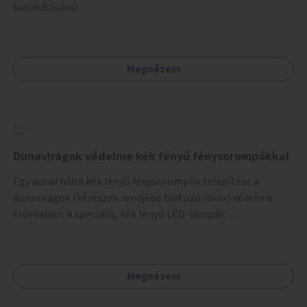
kialakításával.
Megnézem
Dunavirágok védelme kék fényű fénysorompókkal
Egy dunai hídra kék fényű fénysorompók telepítése a
dunavirágok (kérészek rendjébe tartozó rovar) védelme
érdekében. A speciális, kék fényű LED-lámpák
felszerelésének célja, hogy a rajzó kérészeket a vízfelszín
felett tartsák, megakadályozva, hogy a hidak úttestjére
repüljenek, és ott rakják le petéiket.
Megnézem