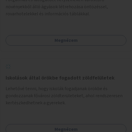
növényekből álló ágyások létrehozása öntözéssel,
rovarhotelekkel és információs táblákkal.
Megnézem
Iskolások által örökbe fogadott zöldfelületek
Lehetővé tenni, hogy iskolák fogadjanak örökbe és
gondozzanak fővárosi zöldterületeket, ahol rendszeresen
kertészkedhetnek a gyerekek.
Megnézem