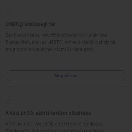
LMBTQI közösségi tér
Egy biztonságos, nyitott közösségi tér kialakítása
Budapesten, ahol az LMBTQI emberek találkozhatnak,
programokon vehetnek részt, és támogató
szolgáltatásokat érhetnek el. A központ helyet adhatna
csoportfoglalkozásoknak, kulturális eseményeknek és civil
szervezetek programjainak is. Az üzemeltető pályázat
Megnézem
útján lesz kiválasztva.
A Váci út 50. előtti terület zöldítése
A XIII. kerület, Váci út 50. előtti terület zöldítése.
Zöldkazetta és hozzá tartozó öntözési rendszer