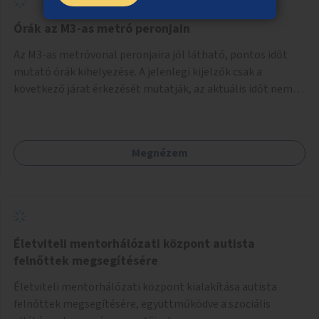
Órák az M3-as metró peronjain
Az M3-as metróvonal peronjaira jól látható, pontos időt
mutató órák kihelyezése. A jelenlegi kijelzők csak a
következő járat érkezését mutatják, az aktuális időt nem.
Az órák a peronokon várakozók tájékozódását segítenék,
ahogyan az más közösségi tereken is bevett gyakorlat.
Megnézem
Életviteli mentorhálózati központ autista
felnőttek megsegítésére
Életviteli mentorhálózati központ kialakítása autista
felnőttek megsegítésére, együttműködve a szociális