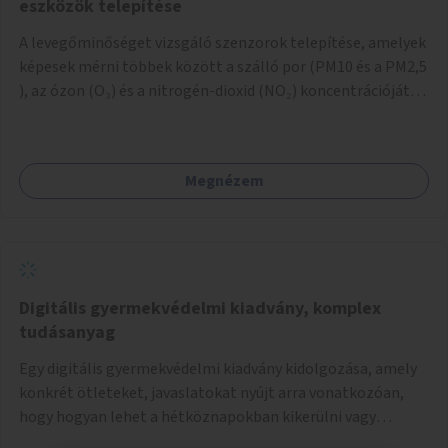
eszközök telepítése
A levegőminőséget vizsgáló szenzorok telepítése, amelyek
képesek mérni többek között a szálló por (PM10 és a PM2,5
), az ózon (O₃) és a nitrogén-dioxid (NO₂) koncentrációját,
valamint meteorológiai paramétereket, például a
szélsebességet, a szélirányt, a hőmérsékletet vagy a relatív
páratartalmat. A gyűjtött adatok egy online platformon
Megnézem
(webes felület és mobilalkalmazás) lennének elérhetők,
térképes megjelenítéssel és időbeli bontásban.
Digitális gyermekvédelmi kiadvány, komplex
tudásanyag
Egy digitális gyermekvédelmi kiadvány kidolgozása, amely
konkrét ötleteket, javaslatokat nyújt arra vonatkozóan,
hogy hogyan lehet a hétköznapokban kikerülni vagy
helyettesíteni a kisgyerekek okoseszköz-használatát.