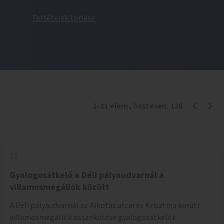
Feltételek törlése
1
-
21
elem
, összesen:
126
Gyalogosátkelő a Déli pályaudvarnál a
villamosmegállók között
A Déli pályaudvarnál az Alkotás utcai és Krisztina körúti
villamosmegállók összekötése gyalogosátkelők