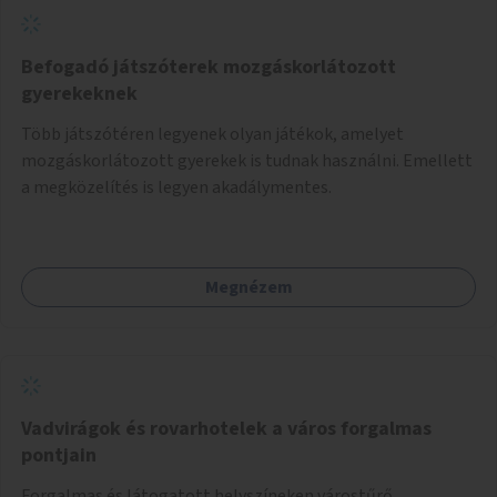
Befogadó játszóterek mozgáskorlátozott
gyerekeknek
Több játszótéren legyenek olyan játékok, amelyet
mozgáskorlátozott gyerekek is tudnak használni. Emellett
a megközelítés is legyen akadálymentes.
Megnézem
Vadvirágok és rovarhotelek a város forgalmas
pontjain
Forgalmas és látogatott helyszíneken várostűrő