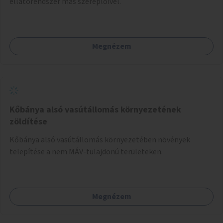
ellátórendszer más szereplőivel.
Megnézem
Kőbánya alsó vasútállomás környezetének
zöldítése
Kőbánya alsó vasútállomás környezetében növények
telepítése a nem MÁV-tulajdonú területeken.
Megnézem