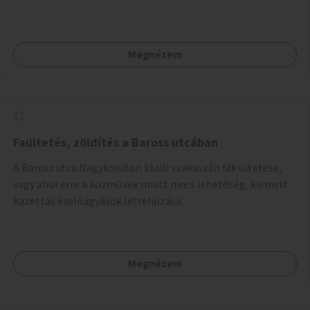
foglalkozások utáni időszakban.
Megnézem
Faültetés, zöldítés a Baross utcában
A Baross utca Nagykörúton kívüli szakaszán fák ültetése,
vagy ahol erre a közművek miatt nincs lehetőség, kiemelt
kazettás évelőágyások létrehozása.
Megnézem