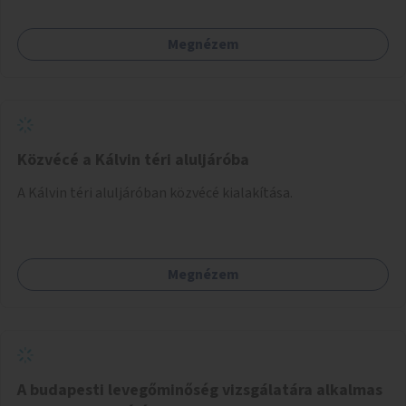
Megnézem
Közvécé a Kálvin téri aluljáróba
A Kálvin téri aluljáróban közvécé kialakítása.
Megnézem
A budapesti levegőminőség vizsgálatára alkalmas