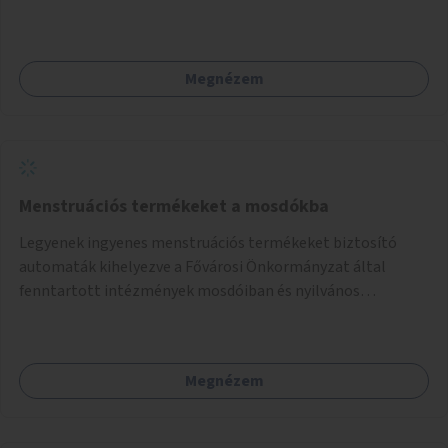
alkalmas röplabdára, tollaslabdára, illetve lábteniszre is.
Megnézem
Menstruációs termékeket a mosdókba
Legyenek ingyenes menstruációs termékeket biztosító
automaták kihelyezve a Fővárosi Önkormányzat által
fenntartott intézmények mosdóiban és nyilvános
illemhelyeken.
Megnézem