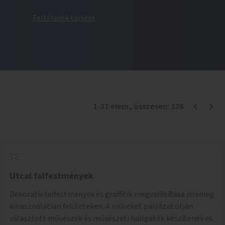
Feltételek törlése
1
-
21
elem
, összesen:
126
Utcai falfestmények
Dekoratív falfestmények és graffitik megvalósítása jelenleg
kihasználatlan felületeken. A műveket pályázat útján
választott művészek és művészeti hallgatók készítenék el.