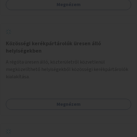
Megnézem
Közösségi kerékpártárolók üresen álló
helyiségekben
A régóta üresen álló, közterületről közvetlenül
megközelíthető helyiségekből közösségi kerékpártárolók
kialakítása.
Megnézem