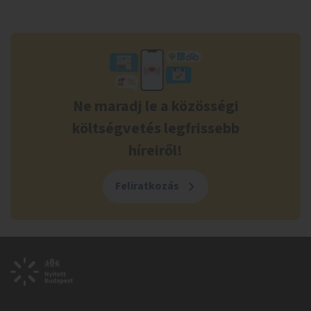
Ne maradj le a közösségi
költségvetés legfrissebb
híreiről!
Feliratkozás