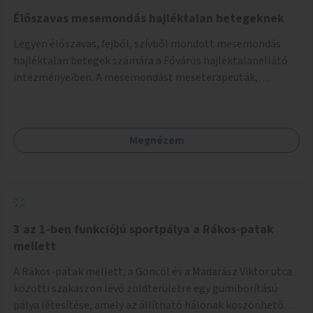
Élőszavas mesemondás hajléktalan betegeknek
Legyen élőszavas, fejből, szívből mondott mesemondás
hajléktalan betegek számára a Főváros hajléktalanellátó
intézményeiben. A mesemondást meseterapeuták,
művészetterapeuták, mesemondó végzettségű emberek
végeznék.
Megnézem
3 az 1-ben funkciójú sportpálya a Rákos-patak
mellett
A Rákos-patak mellett, a Göncöl és a Madarász Viktor utca
közötti szakaszon lévő zöldterületre egy gumiborítású
pálya létesítése, amely az állítható hálónak köszönhetően