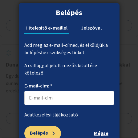
Belépés
Megnézem
Hitelesítő e-maillel
Jelszóval
Add meg az e-mail-címed, és elküldjük a
belépéshez szükséges linket.
Dunavirágok védelme kék fényű fénysorompókkal
A csillaggal jelölt mezők kitöltése
kötelező
Egy dunai hídra kék fényű fénysorompók telepítése a
dunavirágok (kérészek rendjébe tartozó rovar) védelme
E-mail-cím: *
érdekében. A speciális, kék fényű LED-lámpák
felszerelésének célja, hogy a rajzó kérészeket a vízfelszín
felett tartsák, megakadályozva, hogy a hidak úttestjére
repüljenek, és ott rakják le petéiket.
Adatkezelési tájékoztató
Megnézem
Belépés
Mégse