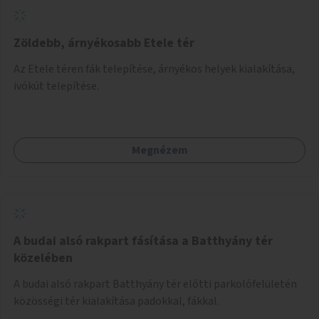
Zöldebb, árnyékosabb Etele tér
Az Etele téren fák telepítése, árnyékos helyek kialakítása,
ivókút telepítése.
Megnézem
A budai alsó rakpart fásítása a Batthyány tér
közelében
A budai alsó rakpart Batthyány tér előtti parkolófelületén
közösségi tér kialakítása padokkal, fákkal.