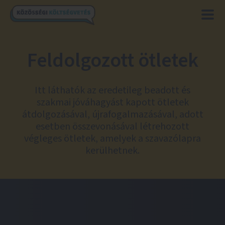
Feldolgozott ötletek
Itt láthatók az eredetileg beadott és
szakmai jóváhagyást kapott ötletek
átdolgozásával, újrafogalmazásával, adott
esetben összevonásával létrehozott
végleges ötletek, amelyek a szavazólapra
kerülhetnek.