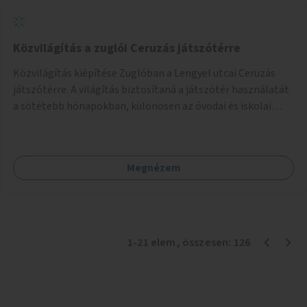
Közvilágítás a zuglói Ceruzás játszótérre
Közvilágítás kiépítése Zuglóban a Lengyel utcai Ceruzás
játszótérre. A világítás biztosítaná a játszótér használatát
a sötétebb hónapokban, különösen az óvodai és iskolai
foglalkozások utáni időszakban.
Megnézem
1
-
21
elem
, összesen:
126