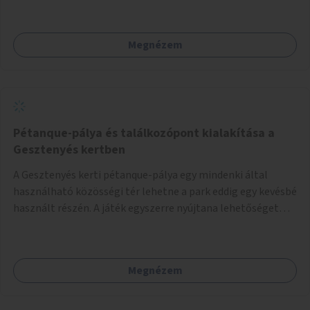
Megnézem
Pétanque-pálya és találkozópont kialakítása a
Gesztenyés kertben
A Gesztenyés kerti pétanque-pálya egy mindenki által
használható közösségi tér lehetne a park eddig egy kevésbé
használt részén. A játék egyszerre nyújtana lehetőséget
kikapcsolódásra, társasági élményre és sportolásra –
generációkon átívelően, akár mozgásukban korlátozott,
autizmussal vagy demenciával élő emberek számára is.
Megnézem