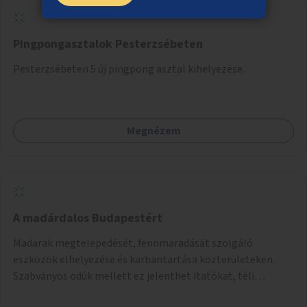
Pingpongasztalok Pesterzsébeten
Pesterzsébeten 5 új pingpong asztal kihelyezése.
Megnézem
A madárdalos Budapestért
Madarak megtelepedését, fennmaradását szolgáló
eszközök elhelyezése és karbantartása közterületeken.
Szabványos odúk mellett ez jelenthet itatókat, téli
madáretetőket is.