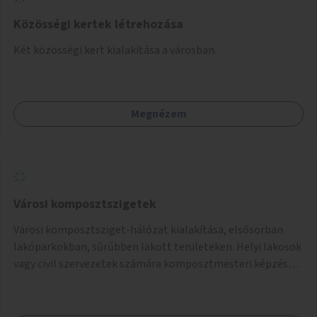
Közösségi kertek létrehozása
Két közösségi kert kialakítása a városban.
Megnézem
Városi komposztszigetek
Városi komposztsziget-hálózat kialakítása, elsősorban
lakóparkokban, sűrűbben lakott területeken. Helyi lakosok
vagy civil szervezetek számára komposztmesteri képzés
biztosítása, ami lehetővé teszi a komposztszigetek
helyben történő hosszú távú fenntartását.