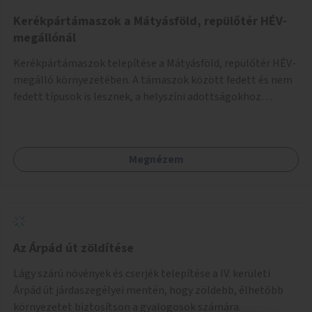
Kerékpártámaszok a Mátyásföld, repülőtér HÉV-
megállónál
Kerékpártámaszok telepítése a Mátyásföld, repülőtér HÉV-
megálló környezetében. A támaszok között fedett és nem
fedett típusok is lesznek, a helyszíni adottságokhoz
igazodva.
Megnézem
Az Árpád út zöldítése
Lágy szárú növények és cserjék telepítése a IV. kerületi
Árpád út járdaszegélyei mentén, hogy zöldebb, élhetőbb
környezetet biztosítson a gyalogosok számára.