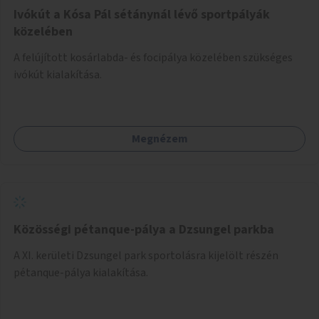
Ivókút a Kósa Pál sétánynál lévő sportpályák
közelében
A felújított kosárlabda- és focipálya közelében szükséges
ivókút kialakítása.
Megnézem
Közösségi pétanque-pálya a Dzsungel parkba
A XI. kerületi Dzsungel park sportolásra kijelölt részén
pétanque-pálya kialakítása.