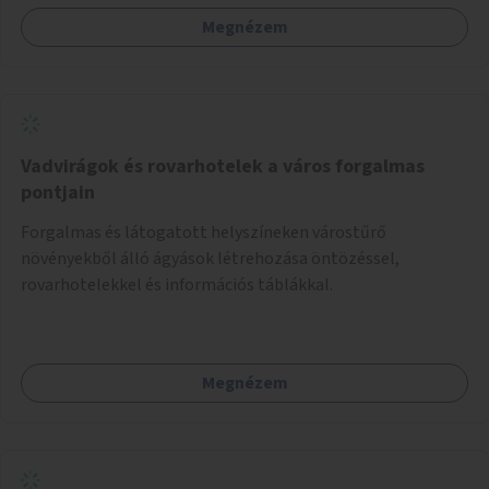
Megnézem
Vadvirágok és rovarhotelek a város forgalmas
pontjain
Forgalmas és látogatott helyszíneken várostűrő
növényekből álló ágyások létrehozása öntözéssel,
rovarhotelekkel és információs táblákkal.
Megnézem