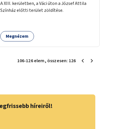
A XIII. kerületben, a Váci úton a József Attila
Színház előtti terület zöldítése.
Megnézem
106
-
126
elem
, összesen:
126
egfrissebb híreiről!