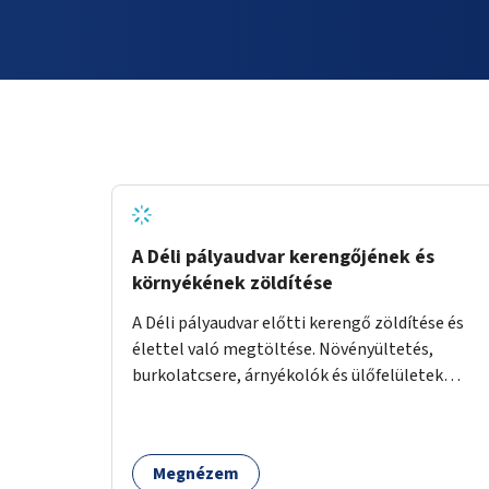
A Déli pályaudvar kerengőjének és
környékének zöldítése
A Déli pályaudvar előtti kerengő zöldítése és
élettel való megtöltése. Növényültetés,
burkolatcsere, árnyékolók és ülőfelületek
telepítése. Továbbá a Déli pályaudvar
környezetének zöldítése, a kihasználatlan
területek zöldfelületekkel való gazdagítása.
Megnézem