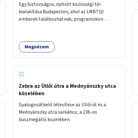
Egy biztonságos, nyitott közösségi tér
kialakítása Budapesten, ahol az LMBTQI
emberek találkozhatnak, programokon
vehetnek részt, és támogató szolgáltatásokat
érhetnek el. A központ helyet adhatna
csoportfoglalkozásoknak, kulturális
Megnézem
eseményeknek és civil szervezetek
programjainak is. Az üzemeltető pályázat útján
lesz kiválasztva.
Zebra az Üllői útra a Mednyánszky utca
közelében
Gyalogosátkelő létesítése az Üllői út és a
Mednyánszky utca sarkához, a 236-os
buszmegálló közelében.