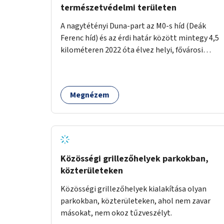
természetvédelmi területen
A nagytétényi Duna-part az M0-s híd (Deák
Ferenc híd) és az érdi határ között mintegy 4,5
kilométeren 2022 óta élvez helyi, fővárosi
védelmet. Ehhez kapcsolódóan javasoljuk a
terület élőhelykezelését, a tájidegen, invazív
fajok ritkítását, visszaszorítását.
Megnézem
Közösségi grillezőhelyek parkokban,
közterületeken
Közösségi grillezőhelyek kialakítása olyan
parkokban, közterületeken, ahol nem zavar
másokat, nem okoz tűzveszélyt.