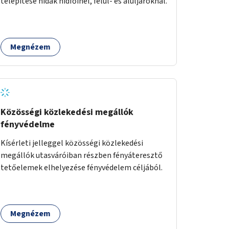
telepítése hidak hídfőinél, felül- és aluljáróknál.
Megnézem
Közösségi közlekedési megállók
fényvédelme
Kísérleti jelleggel közösségi közlekedési
megállók utasváróiban részben fényáteresztő
tetőelemek elhelyezése fényvédelem céljából.
Megnézem