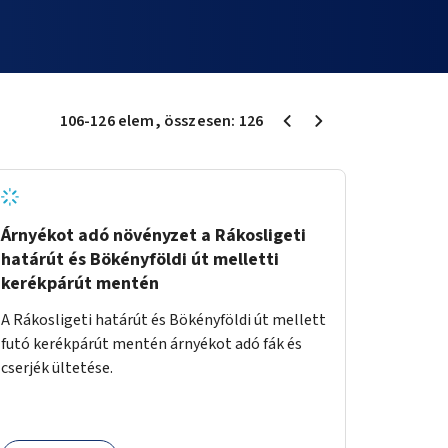
106
-
126
elem
, összesen:
126
Árnyékot adó növényzet a Rákosligeti
határút és Bökényföldi út melletti
kerékpárút mentén
A Rákosligeti határút és Bökényföldi út mellett
futó kerékpárút mentén árnyékot adó fák és
cserjék ültetése.