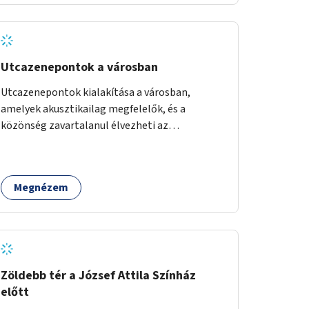
Utcazenepontok a városban
Utcazenepontok kialakítása a városban,
amelyek akusztikailag megfelelők, és a
közönség zavartalanul élvezheti az
előadásokat. A zenészek egy időpontfoglalón
jelentkezhetnek be fellépni.
Megnézem
Zöldebb tér a József Attila Színház
előtt