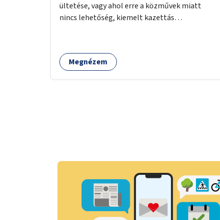
ültetése, vagy ahol erre a közművek miatt
nincs lehetőség, kiemelt kazettás
évelőágyások létrehozása.
Megnézem