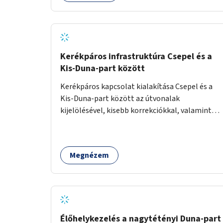
Kerékpáros infrastruktúra Csepel és a
Kis-Duna-part között
Kerékpáros kapcsolat kialakítása Csepel és a
Kis-Duna-part között az útvonalak
kijelölésével, kisebb korrekciókkal, valamint
szükség esetén biztonságos átkelőhelyek
létesítésével.
Megnézem
Élőhelykezelés a nagytétényi Duna-part