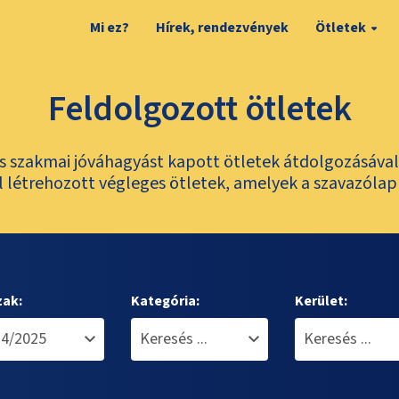
Mi ez?
Hírek, rendezvények
Ötletek
Feldolgozott ötletek
és szakmai jóváhagyást kapott ötletek átdolgozásáva
 létrehozott végleges ötletek, amelyek a szavazólap
zak:
Kategória:
Kerület: