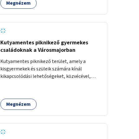
Megnézem
Kutyamentes piknikező gyermekes
családoknak a Városmajorban
Kutyamentes piknikező terület, amely a
kisgyermekek és szüleik számára kínál
kikapcsolódási lehetőségeket, közvécével,
pelenkázóval.
Megnézem