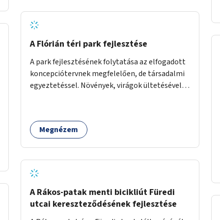
A Flórián téri park fejlesztése
A park fejlesztésének folytatása az elfogadott
koncepciótervnek megfelelően, de társadalmi
egyeztetéssel. Növények, virágok ültetésével, a
sétány felújításával, természetes burkolatú
futókör létrehozásával sokat javulhatna a park
minősége.
Megnézem
A Rákos-patak menti bicikliút Füredi
utcai kereszteződésének fejlesztése