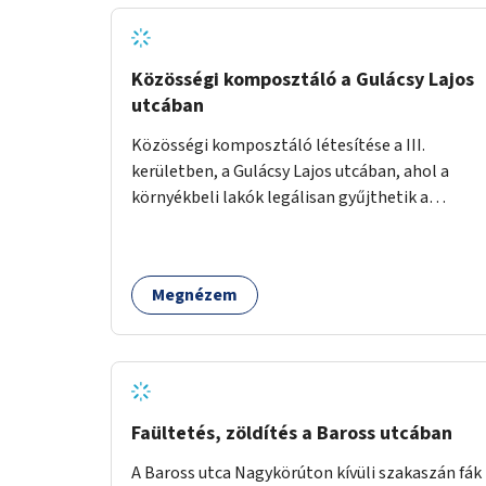
alakulhat ki.
Közösségi komposztáló a Gulácsy Lajos
utcában
Közösségi komposztáló létesítése a III.
kerületben, a Gulácsy Lajos utcában, ahol a
környékbeli lakók legálisan gyűjthetik a
zöldhulladékot (pl. zöldség- vagy gyümölcshéj,
letört gallyak, falevelek), akár aprítási
lehetőséggel is. A fenntartható működés
Megnézem
érdekében a lakosok számára
komposztmesteri képzést is biztosítunk. A
komposztáló csak akkor valósulhat meg, ha
létrejön egy helyi fenntartó közösség, amely
vállalja a működtetést és a felügyeletet.
Faültetés, zöldítés a Baross utcában
A Baross utca Nagykörúton kívüli szakaszán fák