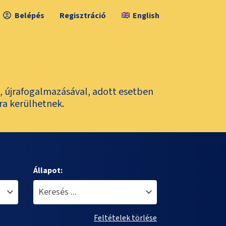
Belépés
Regisztráció
English
l, újrafogalmazásával, adott esetben
ra kerülhetnek.
Állapot:
Feltételek törlése