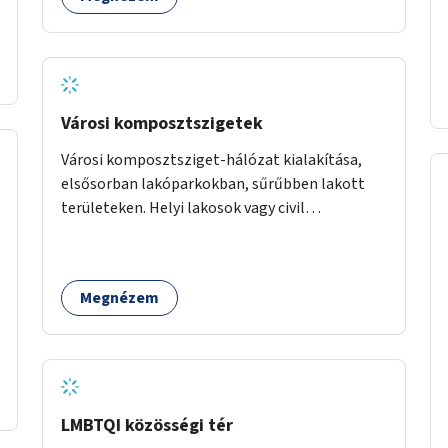
Városi komposztszigetek
Városi komposztsziget-hálózat kialakítása,
elsősorban lakóparkokban, sűrűbben lakott
területeken. Helyi lakosok vagy civil
szervezetek számára komposztmesteri képzés
biztosítása, ami lehetővé teszi a
komposztszigetek helyben történő hosszú
Megnézem
távú fenntartását.
LMBTQI közösségi tér