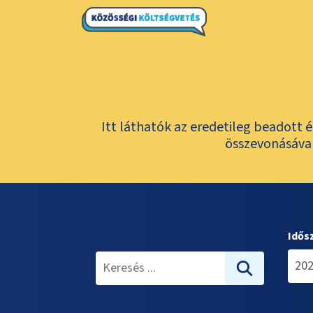
Itt láthatók az eredetileg beadott 
összevonásával
Idős