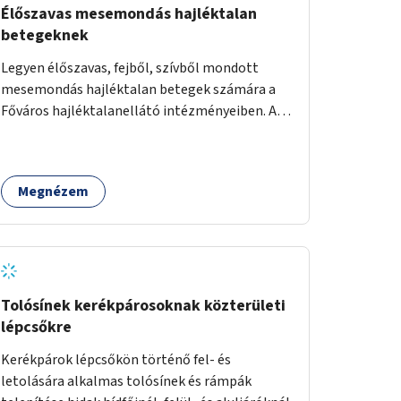
Élőszavas mesemondás hajléktalan
betegeknek
Legyen élőszavas, fejből, szívből mondott
mesemondás hajléktalan betegek számára a
Főváros hajléktalanellátó intézményeiben. A
mesemondást meseterapeuták,
művészetterapeuták, mesemondó
végzettségű emberek végeznék.
Megnézem
Tolósínek kerékpárosoknak közterületi
lépcsőkre
Kerékpárok lépcsőkön történő fel- és
letolására alkalmas tolósínek és rámpák