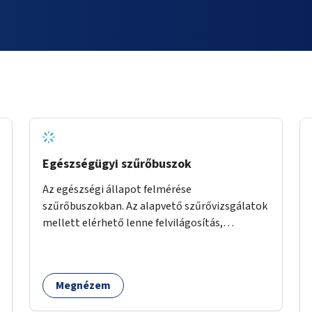
Egészségügyi szűrőbuszok
Az egészségi állapot felmérése
szűrőbuszokban. Az alapvető szűrővizsgálatok
mellett elérhető lenne felvilágosítás,
egészségügyi tanácsadás, a szexuális úton
terjedő betegségek szűrése és a
szenvedélybetegek támogatása.
Megnézem