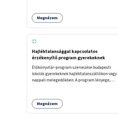
Megnézem
Hajléktalansággal kapcsolatos
érzékenyítő program gyerekeknek
Élőkönyvtár-program szervezése budapesti
iskolás gyerekeknek hajléktalanszállókon vagy
nappali melegedőkben. A program lényege,
hogy mesélésre nyitott hajléktalan emberek a
személyes történeteiket osztják meg egy
biztonságos, nyugodt környezetben. A diákok
Megnézem
szabadon választhatnak, hogy kihez
szeretnének odamenni beszélgetni, kérdéseket
feltenni – ezáltal közvetlen kapcsolat