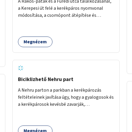
A Rákos-patak és a Füredi utca találkozásánál,
a Kerepesi út felé a kerékpáros nyomvonal
módosítása, a csomópont átépítése és
jelzőlámpa kihelyezése.
Megnézem
Biciklizhető Nehru part
A Nehru parton a parkban a kerékpározás
feltételeinek javítása úgy, hogy a gyalogosok és
a kerékpárosok kevésbé zavarják,
veszélyeztessék egymást.
Megnézem