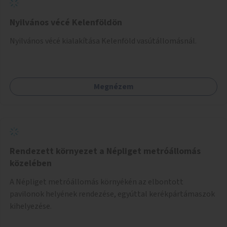
Nyilvános vécé Kelenföldön
Nyilvános vécé kialakítása Kelenföld vasútállomásnál.
Megnézem
Rendezett környezet a Népliget metróállomás
közelében
A Népliget metróállomás környékén az elbontott
pavilonok helyének rendezése, egyúttal kerékpártámaszok
kihelyezése.