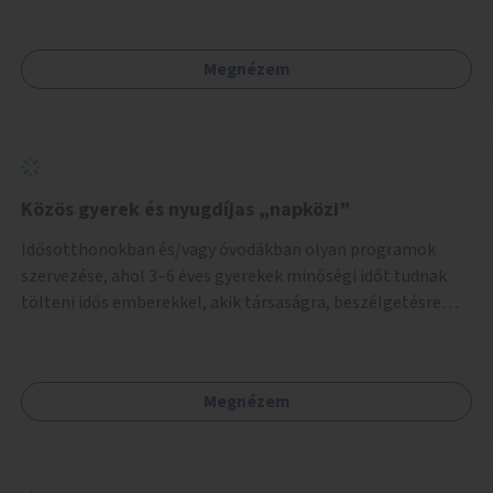
Megnézem
Közös gyerek és nyugdíjas „napközi”
Idősotthonokban és/vagy óvodákban olyan programok
szervezése, ahol 3–6 éves gyerekek minőségi időt tudnak
tölteni idős emberekkel, akik társaságra, beszélgetésre
vágynak.
Megnézem