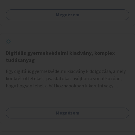
Megnézem
Digitális gyermekvédelmi kiadvány, komplex
tudásanyag
Egy digitális gyermekvédelmi kiadvány kidolgozása, amely
konkrét ötleteket, javaslatokat nyújt arra vonatkozóan,
hogy hogyan lehet a hétköznapokban kikerülni vagy
helyettesíteni a kisgyerekek okoseszköz-használatát.
Megnézem