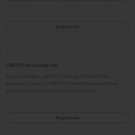
a temetőkapu és a megadott sírhely között közlekednének.
Megnézem
LMBTQI közösségi tér
Egy biztonságos, nyitott közösségi tér kialakítása
Budapesten, ahol az LMBTQI emberek találkozhatnak,
programokon vehetnek részt, és támogató
szolgáltatásokat érhetnek el. A központ helyet adhatna
csoportfoglalkozásoknak, kulturális eseményeknek és civil
szervezetek programjainak is. Az üzemeltető pályázat
Megnézem
útján lesz kiválasztva.