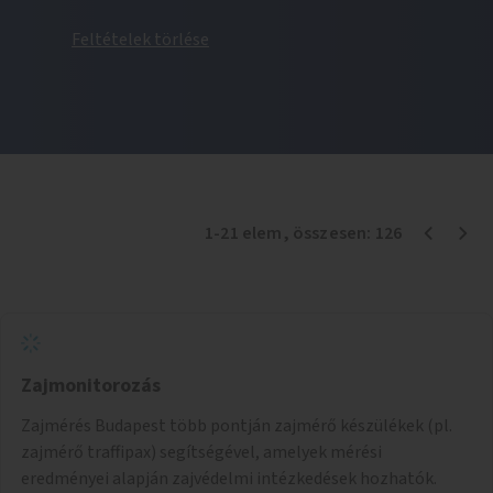
Feltételek törlése
1
-
21
elem
, összesen:
126
Zajmonitorozás
Zajmérés Budapest több pontján zajmérő készülékek (pl.
zajmérő traffipax) segítségével, amelyek mérési
eredményei alapján zajvédelmi intézkedések hozhatók.