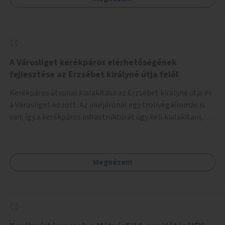
A Városliget kerékpáros elérhetőségének
fejlesztése az Erzsébet királyné útja felől
Kerékpáros útvonal kialakítása az Erzsébet királyné útja és
a Városliget között. Az aluljárónál egy trolivégállomás is
van, így a kerékpáros infrastruktúrát úgy kell kialakítani,
hogy biztonságosan lehessen biciklizni a troliforgalom
mellett is. Az útvonal átvezetésre kerülne a Hungária
körúton, majd a Városligetig folytatódna a Hermina utat
Megnézem
keresztezve.