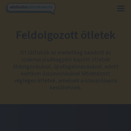
Feldolgozott ötletek
Itt láthatók az eredetileg beadott és
szakmai jóváhagyást kapott ötletek
átdolgozásával, újrafogalmazásával, adott
esetben összevonásával létrehozott
végleges ötletek, amelyek a szavazólapra
kerülhetnek.