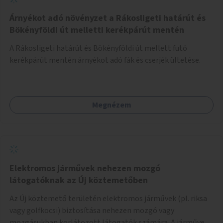
Árnyékot adó növényzet a Rákosligeti határút és
Bökényföldi út melletti kerékpárút mentén
A Rákosligeti határút és Bökényföldi út mellett futó
kerékpárút mentén árnyékot adó fák és cserjék ültetése.
Megnézem
Elektromos járművek nehezen mozgó
látogatóknak az Új köztemetőben
Az Új köztemető területén elektromos járművek (pl. riksa
vagy golfkocsi) biztosítása nehezen mozgó vagy
mozgásukban korlátozott látogatók számára. A járművek