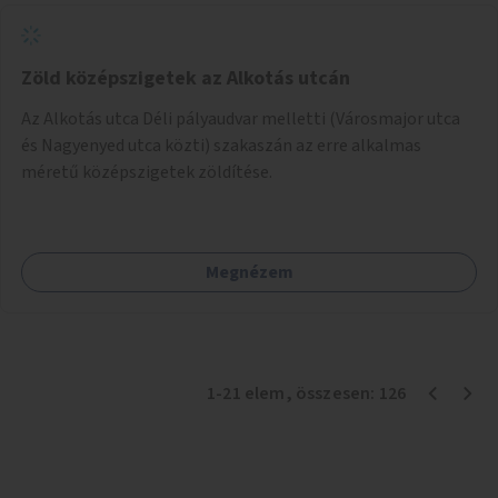
Zöld középszigetek az Alkotás utcán
Az Alkotás utca Déli pályaudvar melletti (Városmajor utca
és Nagyenyed utca közti) szakaszán az erre alkalmas
méretű középszigetek zöldítése.
Megnézem
1
-
21
elem
, összesen:
126