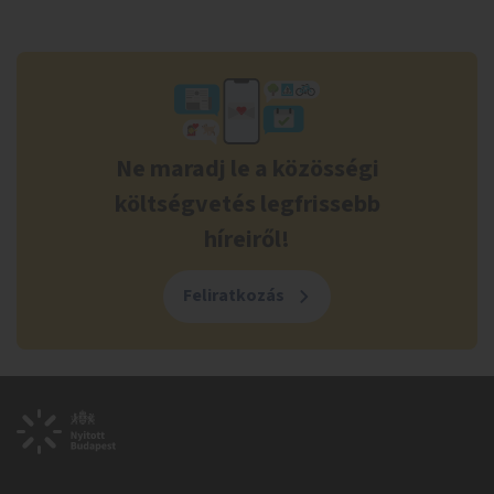
Ne maradj le a közösségi
költségvetés legfrissebb
híreiről!
Feliratkozás