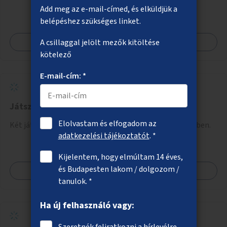
kapcsolatban tájékozódhatnak. A program többalkalmas
Add meg az e-mail-címed, és elküldjük a
lenne, heti rendszerességgel tartanák iskolai csoportok
belépéshez szükséges linket.
számára, önkormányzati intézményben vagy külső
Megnézem
A csillaggal jelölt mezők kitöltése
helyszínen iskolai együttműködéssel. A szervezést az
kötelező
Önkormányzat koordinálná, a tematikát a szakemberek
alakítanák ki, külön figyelmet fordítva a hátrányos helyzetű
E-mail-cím: *
gyerekek bevonására is. A program pilot jelleggel indulna,
több korosztály számára.
Játszóterek megvilágítása a X. kerületben
Elolvastam és elfogadom az
Két játszótér közvilágításának kialakítása a X. kerületben.
adatkezelési tájékoztatót
. *
Kijelentem, hogy elmúltam 14 éves,
és Budapesten lakom / dolgozom /
Megnézem
tanulok. *
Ha új felhasználó vagy:
Szeretnék feliratkozni a hírlevélre.