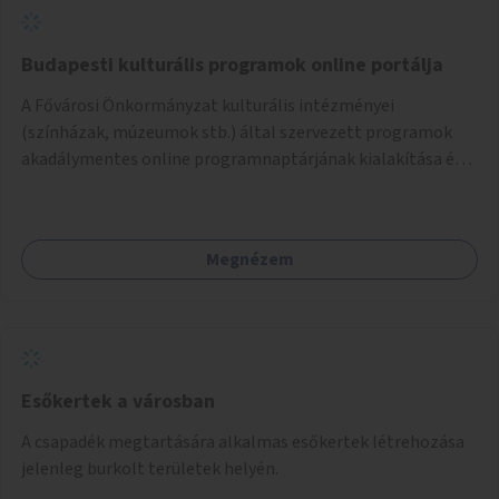
Budapesti kulturális programok online portálja
A Fővárosi Önkormányzat kulturális intézményei
(színházak, múzeumok stb.) által szervezett programok
akadálymentes online programnaptárjának kialakítása és
működtetése. Átfogó és naprakész tartalommal.
Megnézem
Esőkertek a városban
A csapadék megtartására alkalmas esőkertek létrehozása
jelenleg burkolt területek helyén.