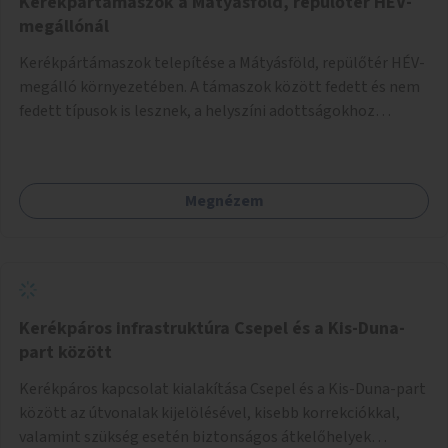
Kerékpártámaszok a Mátyásföld, repülőtér HÉV-
megállónál
Kerékpártámaszok telepítése a Mátyásföld, repülőtér HÉV-
megálló környezetében. A támaszok között fedett és nem
fedett típusok is lesznek, a helyszíni adottságokhoz
igazodva.
Megnézem
Kerékpáros infrastruktúra Csepel és a Kis-Duna-
part között
Kerékpáros kapcsolat kialakítása Csepel és a Kis-Duna-part
között az útvonalak kijelölésével, kisebb korrekciókkal,
valamint szükség esetén biztonságos átkelőhelyek