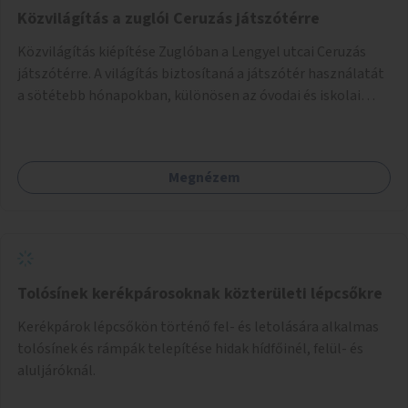
Közvilágítás a zuglói Ceruzás játszótérre
Közvilágítás kiépítése Zuglóban a Lengyel utcai Ceruzás
játszótérre. A világítás biztosítaná a játszótér használatát
a sötétebb hónapokban, különösen az óvodai és iskolai
foglalkozások utáni időszakban.
Megnézem
Tolósínek kerékpárosoknak közterületi lépcsőkre
Kerékpárok lépcsőkön történő fel- és letolására alkalmas
tolósínek és rámpák telepítése hidak hídfőinél, felül- és
aluljáróknál.