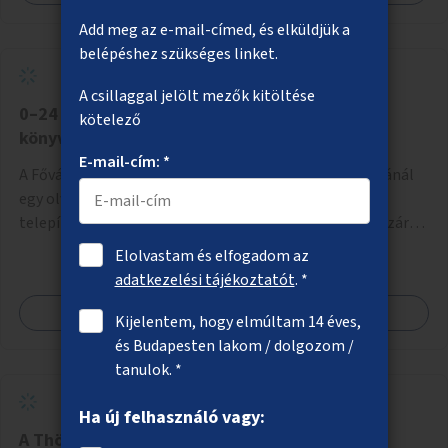
Add meg az e-mail-címed, és elküldjük a
belépéshez szükséges linket.
A csillaggal jelölt mezők kitöltése
0–24 órás könyvkölcsönző szekrény a kispesti
kötelező
könyvtárnál
E-mail-cím: *
A Fővárosi Szabó Ervin Könyvtár Üllői úti tagkönyvtáránál
egy olvasójeggyel nyitható könyvkölcsönző szekrény
telepítése, amely akkor is használható, ha a könyvtár zárva
van.
Elolvastam és elfogadom az
adatkezelési tájékoztatót
. *
Megnézem
Kijelentem, hogy elmúltam 14 éves,
és Budapesten lakom / dolgozom /
tanulok. *
Ha új felhasználó vagy:
A Thököly út több helyszínének zöldítése