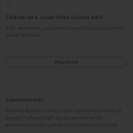
Zöldebb tér a József Attila Színház előtt
A XIII. kerületben, a Váci úton a József Attila Színház előtti
terület zöldítése.
Megnézem
Zajmonitorozás
Zajmérés Budapest több pontján zajmérő készülékek (pl.
zajmérő traffipax) segítségével, amelyek mérési
eredményei alapján zajvédelmi intézkedések hozhatók.