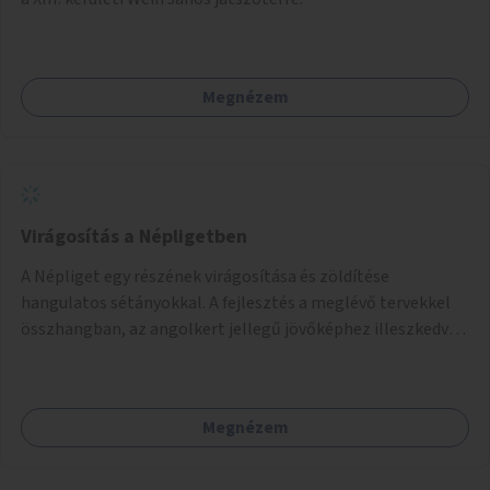
Megnézem
Virágosítás a Népligetben
A Népliget egy részének virágosítása és zöldítése
hangulatos sétányokkal. A fejlesztés a meglévő tervekkel
összhangban, az angolkert jellegű jövőképhez illeszkedve
valósulhat meg.
Megnézem