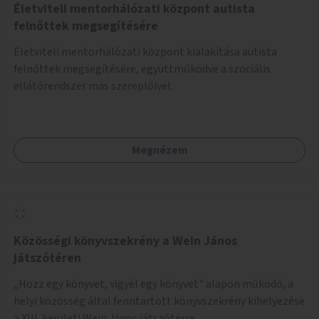
Életviteli mentorhálózati központ autista
felnőttek megsegítésére
Életviteli mentorhálózati központ kialakítása autista
felnőttek megsegítésére, együttműködve a szociális
ellátórendszer más szereplőivel.
Megnézem
Közösségi könyvszekrény a Wein János
játszótéren
„Hozz egy könyvet, vigyél egy könyvet" alapon működő, a
helyi közösség által fenntartott könyvszekrény kihelyezése
a XIII. kerületi Wein János játszótérre.