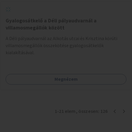
Gyalogosátkelő a Déli pályaudvarnál a
villamosmegállók között
A Déli pályaudvarnál az Alkotás utcai és Krisztina körúti
villamosmegállók összekötése gyalogosátkelők
kialakításával.
Megnézem
1
-
21
elem
, összesen:
126