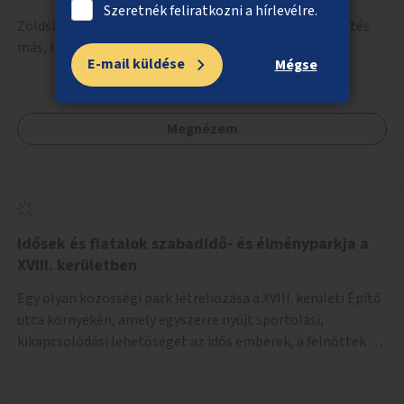
Szeretnék feliratkozni a hírlevélre.
Zöldsáv kialakítása a Thököly út 82. előtt, illetve zöldítés
más, lehetőleg VII. kerületi helyszínein az útnak.
E-mail küldése
Mégse
Megnézem
Idősek és fiatalok szabadidő- és élményparkja a
XVIII. kerületben
Egy olyan közösségi park létrehozása a XVIII. kerületi Építő
utca környékén, amely egyszerre nyújt sportolási,
kikapcsolódási lehetőséget az idős emberek, a felnőttek és
a gyerekek számára is.