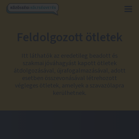
Feldolgozott ötletek
Itt láthatók az eredetileg beadott és
szakmai jóváhagyást kapott ötletek
átdolgozásával, újrafogalmazásával, adott
esetben összevonásával létrehozott
végleges ötletek, amelyek a szavazólapra
kerülhetnek.