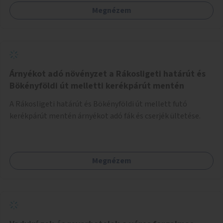
Megnézem
Árnyékot adó növényzet a Rákosligeti határút és
Bökényföldi út melletti kerékpárút mentén
A Rákosligeti határút és Bökényföldi út mellett futó
kerékpárút mentén árnyékot adó fák és cserjék ültetése.
Megnézem