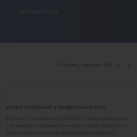
Feltételek törlése
1
-
21
elem
, összesen:
126
Védett kerékpárút a Hengermalom úton
Az Etele tér és a Kopaszi-gát között a Hengermalom úton
már meglévő kerékpáros útvonal biztonságosabbá tétele,
illetve a Szerémi út és a Budafoki út közötti hiányzó