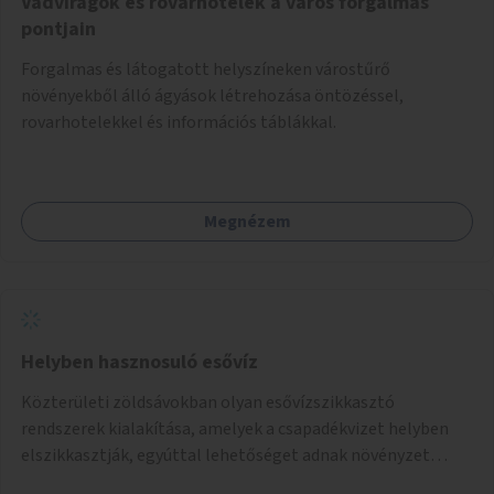
Vadvirágok és rovarhotelek a város forgalmas
pontjain
Forgalmas és látogatott helyszíneken várostűrő
növényekből álló ágyások létrehozása öntözéssel,
rovarhotelekkel és információs táblákkal.
Megnézem
Helyben hasznosuló esővíz
Közterületi zöldsávokban olyan esővízszikkasztó
rendszerek kialakítása, amelyek a csapadékvizet helyben
elszikkasztják, egyúttal lehetőséget adnak növényzet
telepítésére is.