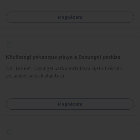
Megnézem
Közösségi pétanque-pálya a Dzsungel parkba
A XI. kerületi Dzsungel park sportolásra kijelölt részén
pétanque-pálya kialakítása.
Megnézem