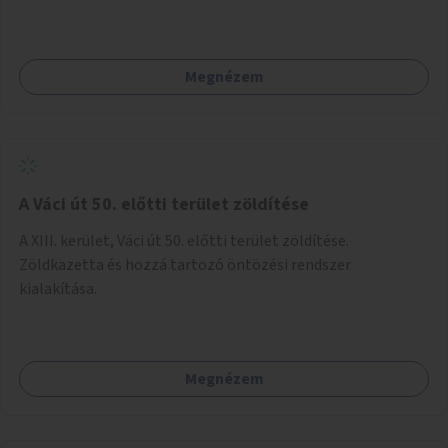
szakasz kiépítése. Ezáltal gyerek- és családbarát
kerékpáros útvonal alakítható ki, amely többek között
iskolákhoz, kulturális intézményekhez és a Kopaszi-gáthoz
Megnézem
biztosítana elérést.
A Váci út 50. előtti terület zöldítése
A XIII. kerület, Váci út 50. előtti terület zöldítése.
Zöldkazetta és hozzá tartozó öntözési rendszer
kialakítása.
Megnézem