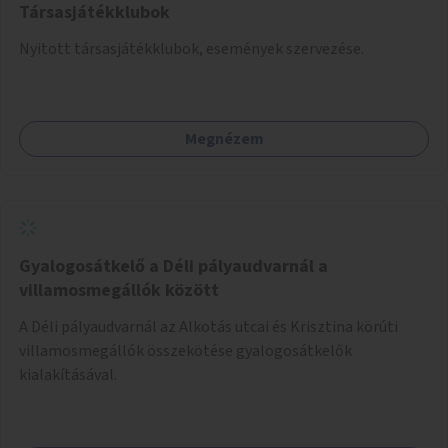
Társasjátékklubok
Nyitott társasjátékklubok, események szervezése.
Megnézem
Gyalogosátkelő a Déli pályaudvarnál a
villamosmegállók között
A Déli pályaudvarnál az Alkotás utcai és Krisztina körúti
villamosmegállók összekötése gyalogosátkelők
kialakításával.