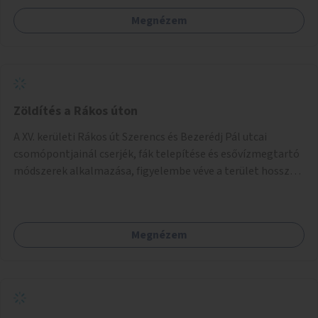
Megnézem
Zöldítés a Rákos úton
A XV. kerületi Rákos út Szerencs és Bezerédj Pál utcai
csomópontjainál cserjék, fák telepítése és esővízmegtartó
módszerek alkalmazása, figyelembe véve a terület hosszú
távú átalakítási terveit.
Megnézem