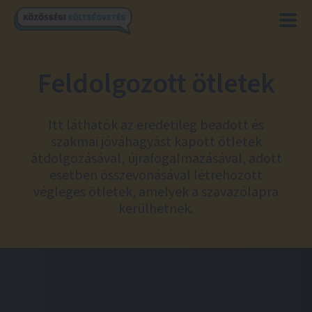
Feldolgozott ötletek
Itt láthatók az eredetileg beadott és
szakmai jóváhagyást kapott ötletek
átdolgozásával, újrafogalmazásával, adott
esetben összevonásával létrehozott
végleges ötletek, amelyek a szavazólapra
kerülhetnek.