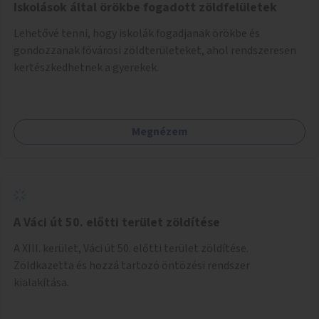
Iskolások által örökbe fogadott zöldfelületek
Lehetővé tenni, hogy iskolák fogadjanak örökbe és
gondozzanak fővárosi zöldterületeket, ahol rendszeresen
kertészkedhetnek a gyerekek.
Megnézem
A Váci út 50. előtti terület zöldítése
A XIII. kerület, Váci út 50. előtti terület zöldítése.
Zöldkazetta és hozzá tartozó öntözési rendszer
kialakítása.