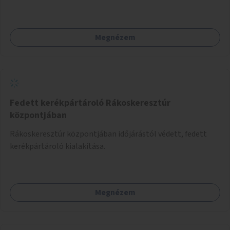
Megnézem
Fedett kerékpártároló Rákoskeresztúr
központjában
Rákoskeresztúr központjában időjárástól védett, fedett
kerékpártároló kialakítása.
Megnézem