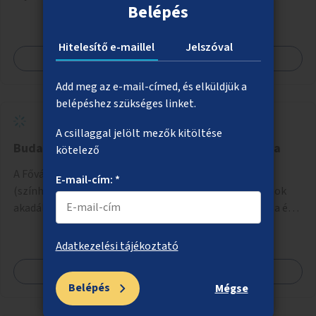
Belépés
Hitelesítő e-maillel
Jelszóval
Megnézem
Add meg az e-mail-címed, és elküldjük a
belépéshez szükséges linket.
A csillaggal jelölt mezők kitöltése
Budapesti kulturális programok online portálja
kötelező
A Fővárosi Önkormányzat kulturális intézményei
E-mail-cím: *
(színházak, múzeumok stb.) által szervezett programok
akadálymentes online programnaptárjának kialakítása és
működtetése. Átfogó és naprakész tartalommal.
Adatkezelési tájékoztató
Megnézem
Belépés
Mégse