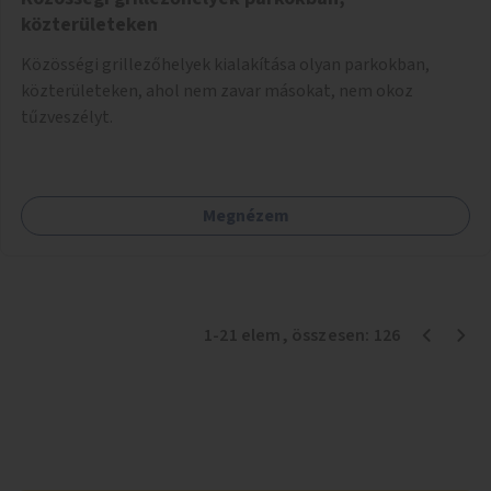
közterületeken
Közösségi grillezőhelyek kialakítása olyan parkokban,
közterületeken, ahol nem zavar másokat, nem okoz
tűzveszélyt.
Megnézem
1
-
21
elem
, összesen:
126