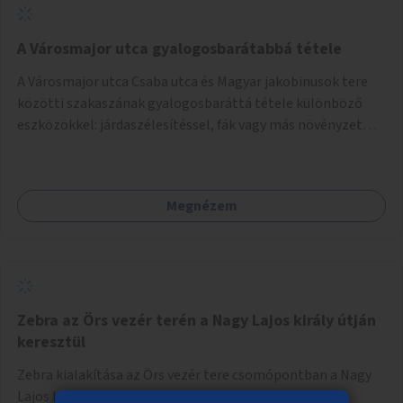
A Városmajor utca gyalogosbarátabbá tétele
A Városmajor utca Csaba utca és Magyar jakobinusok tere
közötti szakaszának gyalogosbaráttá tétele különböző
eszközökkel: járdaszélesítéssel, fák vagy más növényzet
telepítésével (ahol erre lehetőség van), figyelembe véve a
kerékpáros közlekedés biztonságát is.
Megnézem
Zebra az Örs vezér terén a Nagy Lajos király útján
keresztül
Zebra kialakítása az Örs vezér tere csomópontban a Nagy
Lajos király útján keresztül.