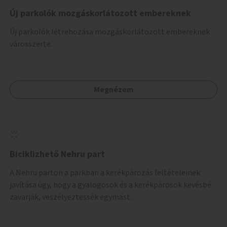
Új parkolók mozgáskorlátozott embereknek
Új parkolók létrehozása mozgáskorlátozott embereknek
városszerte.
Megnézem
Biciklizhető Nehru part
A Nehru parton a parkban a kerékpározás feltételeinek
javítása úgy, hogy a gyalogosok és a kerékpárosok kevésbé
zavarják, veszélyeztessék egymást.