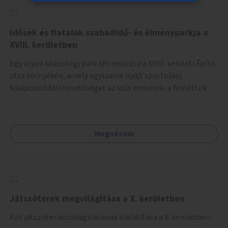
Idősek és fiatalok szabadidő- és élményparkja a
XVIII. kerületben
Egy olyan közösségi park létrehozása a XVIII. kerületi Építő
utca környékén, amely egyszerre nyújt sportolási,
kikapcsolódási lehetőséget az idős emberek, a felnőttek és
a gyerekek számára is.
Megnézem
Játszóterek megvilágítása a X. kerületben
Két játszótér közvilágításának kialakítása a X. kerületben.