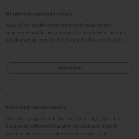
Helyben hasznosuló esővíz
Közterületi zöldsávokban olyan esővízszikkasztó
rendszerek kialakítása, amelyek a csapadékvizet helyben
elszikkasztják, egyúttal lehetőséget adnak növényzet
telepítésére is.
Megnézem
Közösségi kertészkedés
Önkéntes program indítása, amelynek segítségével a
budapesti kertészeti feladatokban a lakosok is részt
vehetnek kertészeti szakemberek irányításával.