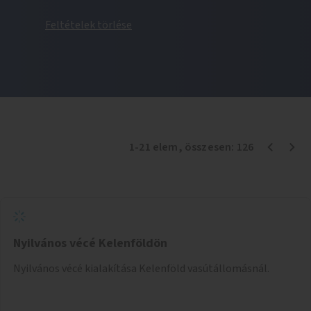
Feltételek törlése
1
-
21
elem
, összesen:
126
Nyilvános vécé Kelenföldön
Nyilvános vécé kialakítása Kelenföld vasútállomásnál.