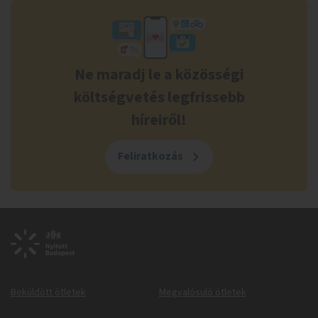
Ne maradj le a közösségi
költségvetés legfrissebb
híreiről!
Feliratkozás
Beküldött ötletek
Megvalósuló ötletek