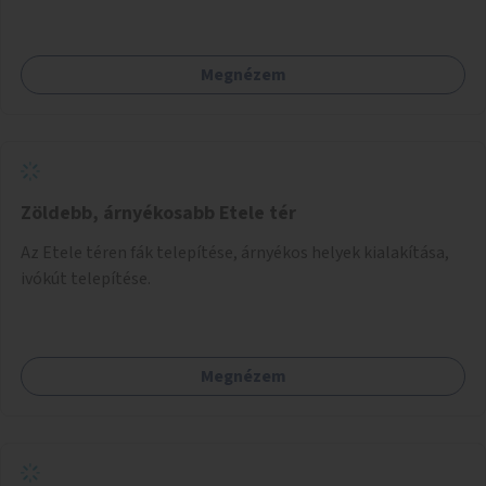
Megnézem
Zöldebb, árnyékosabb Etele tér
Az Etele téren fák telepítése, árnyékos helyek kialakítása,
ivókút telepítése.
Megnézem