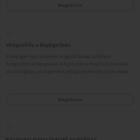
Megnézem
Virágosítás a Népligetben
A Népliget egy részének virágosítása és zöldítése
hangulatos sétányokkal. A fejlesztés a meglévő tervekkel
összhangban, az angolkert jellegű jövőképhez illeszkedve
valósulhat meg.
Megnézem
Közösségi grillezőhelyek parkokban,