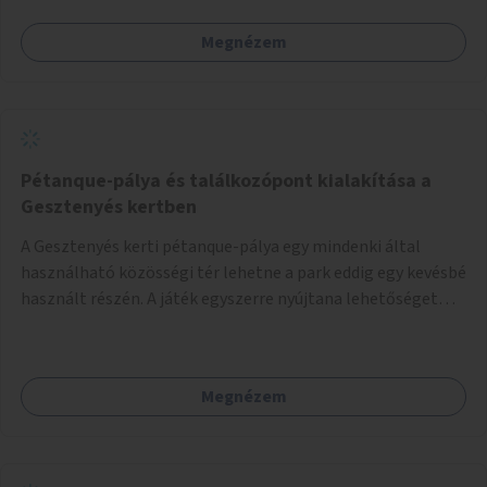
Megnézem
Pétanque-pálya és találkozópont kialakítása a
Gesztenyés kertben
A Gesztenyés kerti pétanque-pálya egy mindenki által
használható közösségi tér lehetne a park eddig egy kevésbé
használt részén. A játék egyszerre nyújtana lehetőséget
kikapcsolódásra, társasági élményre és sportolásra –
generációkon átívelően, akár mozgásukban korlátozott,
autizmussal vagy demenciával élő emberek számára is.
Megnézem