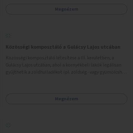
Megnézem
Közösségi komposztáló a Gulácsy Lajos utcában
Közösségi komposztáló létesítése a III. kerületben, a
Gulácsy Lajos utcában, ahol a környékbeli lakók legálisan
gyűjthetik a zöldhulladékot (pl. zöldség- vagy gyümölcshéj,
letört gallyak, falevelek), akár aprítási lehetőséggel is. A
fenntartható működés érdekében a lakosok számára
komposztmesteri képzést is biztosítunk. A komposztáló
Megnézem
csak akkor valósulhat meg, ha létrejön egy helyi fenntartó
közösség, amely vállalja a működtetést és a felügyeletet.