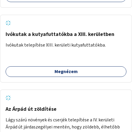
Ivókutak a kutyafuttatókba a XIII. kerületben
Ivókutak telepítése XIII. kerületi kutyafuttatókba.
Megnézem
Az Árpád út zöldítése
Lágy szárú növények és cserjék telepítése a IV. kerületi
Árpád út járdaszegélyei mentén, hogy zöldebb, élhetőbb