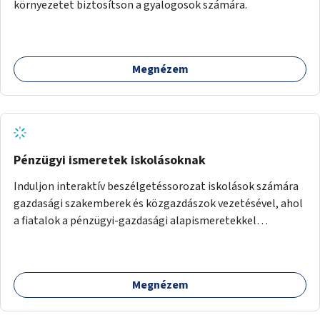
környezetet biztosítson a gyalogosok számára.
Megnézem
Pénzügyi ismeretek iskolásoknak
Induljon interaktív beszélgetéssorozat iskolások számára
gazdasági szakemberek és közgazdászok vezetésével, ahol
a fiatalok a pénzügyi-gazdasági alapismeretekkel
kapcsolatban tájékozódhatnak. A program többalkalmas
lenne, heti rendszerességgel tartanák iskolai csoportok
számára, önkormányzati intézményben vagy külső
Megnézem
helyszínen iskolai együttműködéssel. A szervezést az
Önkormányzat koordinálná, a tematikát a szakemberek