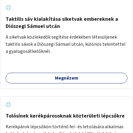
Taktilis sáv kialakítása siketvak embereknek a
Diószegi Sámuel utcán
A siketvak közlekedők segítése érdekében létesüljenek
taktilis sávok a Diószegi Sámuel utcán, különös tekintettel
a gyalogosátkelőknél.
Megnézem
Tolósínek kerékpárosoknak közterületi lépcsőkre
Kerékpárok lépcsőkön történő fel- és letolására alkalmas