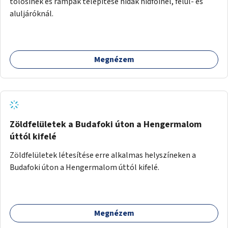
tolósínek és rámpák telepítése hidak hídfőinél, felül- és
aluljáróknál.
Megnézem
Zöldfelületek a Budafoki úton a Hengermalom
úttól kifelé
Zöldfelületek létesítése erre alkalmas helyszíneken a
Budafoki úton a Hengermalom úttól kifelé.
Megnézem