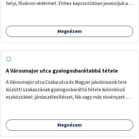
helyi, fővárosi védelmet. Ehhez kapcsolódóan javasoljuk a
terület élőhelykezelését, a tájidegen, invazív fajok
ritkítását, visszaszorítását.
Megnézem
A Városmajor utca gyalogosbarátabbá tétele
A Városmajor utca Csaba utca és Magyar jakobinusok tere
közötti szakaszának gyalogosbaráttá tétele különböző
eszközökkel: járdaszélesítéssel, fák vagy más növényzet
telepítésével (ahol erre lehetőség van), figyelembe véve a
kerékpáros közlekedés biztonságát is.
Megnézem