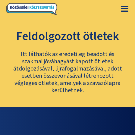
Feldolgozott ötletek
Itt láthatók az eredetileg beadott és
szakmai jóváhagyást kapott ötletek
átdolgozásával, újrafogalmazásával, adott
esetben összevonásával létrehozott
végleges ötletek, amelyek a szavazólapra
kerülhetnek.