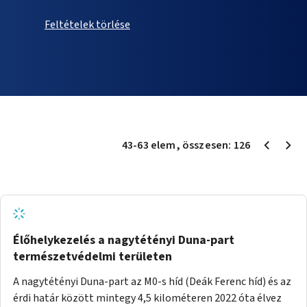
Feltételek törlése
43
-
63
elem
, összesen:
126
Élőhelykezelés a nagytétényi Duna-part
természetvédelmi területen
A nagytétényi Duna-part az M0-s híd (Deák Ferenc híd) és az
érdi határ között mintegy 4,5 kilométeren 2022 óta élvez