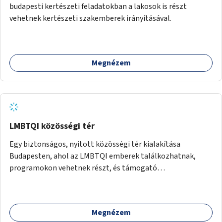
budapesti kertészeti feladatokban a lakosok is részt
vehetnek kertészeti szakemberek irányításával.
Megnézem
LMBTQI közösségi tér
Egy biztonságos, nyitott közösségi tér kialakítása
Budapesten, ahol az LMBTQI emberek találkozhatnak,
programokon vehetnek részt, és támogató
szolgáltatásokat érhetnek el. A központ helyet adhatna
csoportfoglalkozásoknak, kulturális eseményeknek és civil
szervezetek programjainak is. Az üzemeltető pályázat
Megnézem
útján lesz kiválasztva.