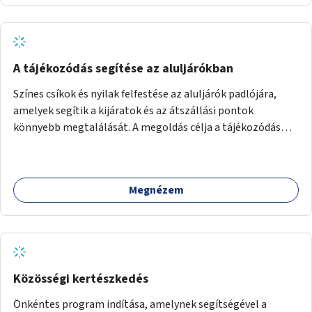
A tájékozódás segítése az aluljárókban
Színes csíkok és nyilak felfestése az aluljárók padlójára,
amelyek segítik a kijáratok és az átszállási pontok
könnyebb megtalálását. A megoldás célja a tájékozódás
egyszerűsítése, különösen a kevésbé gyakran közlekedők és
a turisták számára, nemzetközi jó gyakorlatok alapján.
Megnézem
Közösségi kertészkedés
Önkéntes program indítása, amelynek segítségével a