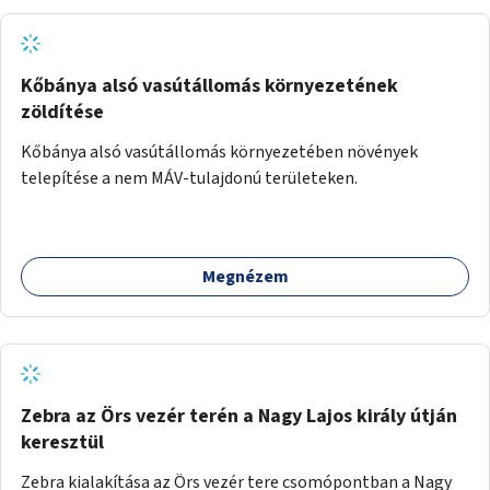
alakítanák ki, külön figyelmet fordítva a hátrányos helyzetű
gyerekek bevonására is. A program pilot jelleggel indulna,
több korosztály számára.
Kőbánya alsó vasútállomás környezetének
zöldítése
Kőbánya alsó vasútállomás környezetében növények
telepítése a nem MÁV-tulajdonú területeken.
Megnézem
Zebra az Örs vezér terén a Nagy Lajos király útján
keresztül
Zebra kialakítása az Örs vezér tere csomópontban a Nagy