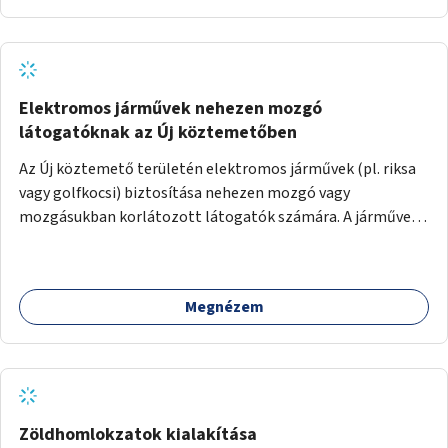
Elektromos járművek nehezen mozgó
látogatóknak az Új köztemetőben
Az Új köztemető területén elektromos járművek (pl. riksa
vagy golfkocsi) biztosítása nehezen mozgó vagy
mozgásukban korlátozott látogatók számára. A járművek
a temetőkapu és a megadott sírhely között közlekednének.
Megnézem
Zöldhomlokzatok kialakítása