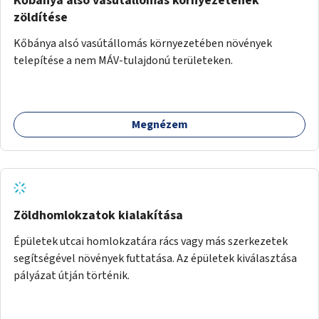
Kőbánya alsó vasútállomás környezetének
zöldítése
Kőbánya alsó vasútállomás környezetében növények
telepítése a nem MÁV-tulajdonú területeken.
Megnézem
Zöldhomlokzatok kialakítása
Épületek utcai homlokzatára rács vagy más szerkezetek
segítségével növények futtatása. Az épületek kiválasztása
pályázat útján történik.