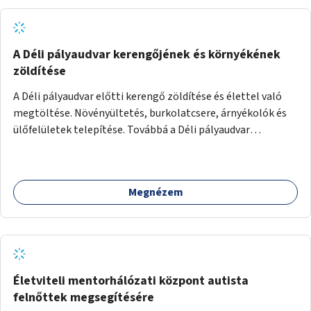
A Déli pályaudvar kerengőjének és környékének
zöldítése
A Déli pályaudvar előtti kerengő zöldítése és élettel való
megtöltése. Növényültetés, burkolatcsere, árnyékolók és
ülőfelületek telepítése. Továbbá a Déli pályaudvar
környezetének zöldítése, a kihasználatlan területek
zöldfelületekkel való gazdagítása.
Megnézem
Életviteli mentorhálózati központ autista
felnőttek megsegítésére