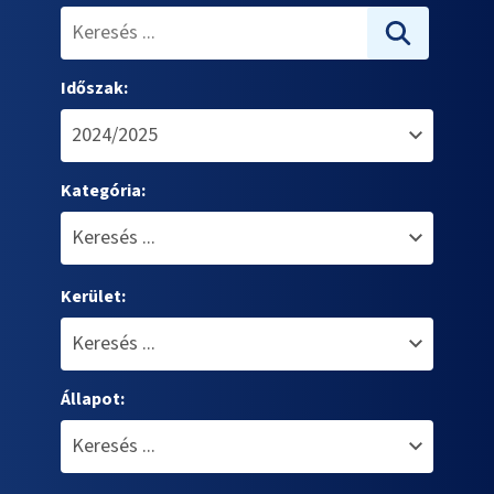
Időszak:
Kategória:
Kerület:
Állapot: