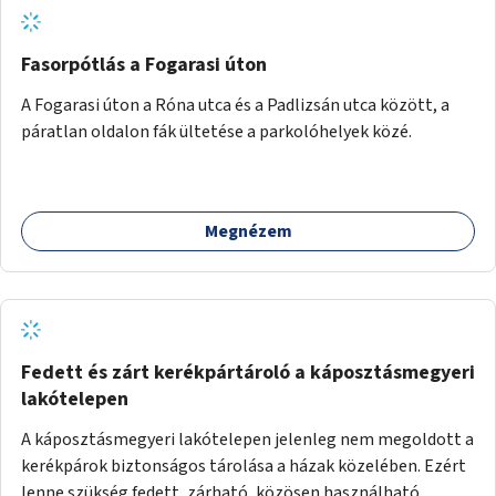
fejlesztett megoldás fenntartásán keresztül.
Fasorpótlás a Fogarasi úton
A Fogarasi úton a Róna utca és a Padlizsán utca között, a
páratlan oldalon fák ültetése a parkolóhelyek közé.
Megnézem
Fedett és zárt kerékpártároló a káposztásmegyeri
lakótelepen
A káposztásmegyeri lakótelepen jelenleg nem megoldott a
kerékpárok biztonságos tárolása a házak közelében. Ezért
lenne szükség fedett, zárható, közösen használható