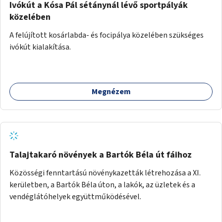
Ivókút a Kósa Pál sétánynál lévő sportpályák
közelében
A felújított kosárlabda- és focipálya közelében szükséges
ivókút kialakítása.
Megnézem
Talajtakaró növények a Bartók Béla út fáihoz
Közösségi fenntartású növénykazetták létrehozása a XI.
kerületben, a Bartók Béla úton, a lakók, az üzletek és a
vendéglátóhelyek együttműködésével.