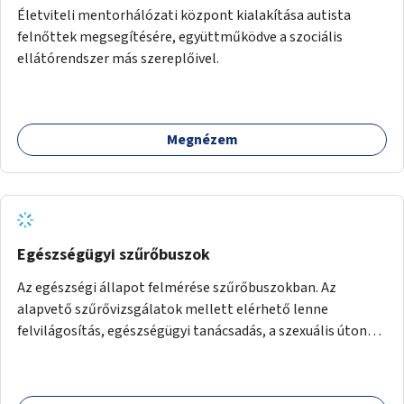
Életviteli mentorhálózati központ kialakítása autista
felnőttek megsegítésére, együttműködve a szociális
ellátórendszer más szereplőivel.
Megnézem
Egészségügyi szűrőbuszok
Az egészségi állapot felmérése szűrőbuszokban. Az
alapvető szűrővizsgálatok mellett elérhető lenne
felvilágosítás, egészségügyi tanácsadás, a szexuális úton
terjedő betegségek szűrése és a szenvedélybetegek
támogatása.