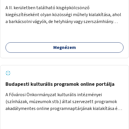
A II. kerületben található kisgépkölcsönző
kiegészítéseként olyan közösségi műhely kialakítása, ahol
a barkácsolni vágyók, de helyhiány vagy szerszámhiány
miatt hátrányból indulók megtalálhatják a számukra
megfelelő helyet.
Megnézem
Budapesti kulturális programok online portálja
A Fővárosi Önkormányzat kulturális intézményei
(színházak, múzeumok stb.) által szervezett programok
akadálymentes online programnaptárjának kialakítása és
működtetése. Átfogó és naprakész tartalommal.