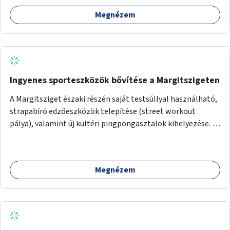
Megnézem
Ingyenes sporteszközök bővítése a Margitszigeten
A Margitsziget északi részén saját testsúllyal használható,
strapabíró edzőeszközök telepítése (street workout
pálya), valamint új kültéri pingpongasztalok kihelyezése. A
meglévő fitneszterület jelenleg alig felszerelt, így
kihasználatlan. A pingpongasztalok telepítésével egy
népszerű, ingyenes sportolási lehetőség válna elérhetővé a
Megnézem
sziget északi felén, ahol jelenleg egyetlen asztal sem
található.