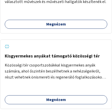
választott művészek és művészeti hallgatók készítenék el.
Megnézem
Kisgyermekes anyákat támogató közösségi tér
Közösségi tér csoportszobákkal kisgyermekes anyák
számára, ahol őszintén beszélhetnek a nehézségeikről,
részt vehetnek önismereti és regeneráló foglalkozásokon
(pl. gyógytorna, jóga, terápia), miközben a gyerekek
biztonságban játszhatnak.
Megnézem