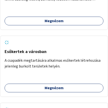
kerékpártárolók kialakítására, amelyek védelmet nyújtanak
az időjárás viszontagságaival szemben.
Megnézem
Esőkertek a városban
A csapadék megtartására alkalmas esőkertek létrehozása
jelenleg burkolt területek helyén.
Megnézem