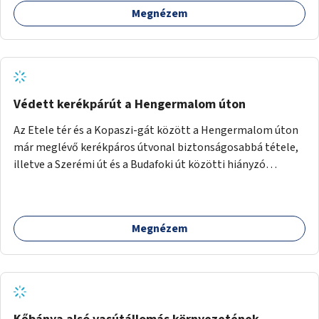
Megnézem
Védett kerékpárút a Hengermalom úton
Az Etele tér és a Kopaszi-gát között a Hengermalom úton
már meglévő kerékpáros útvonal biztonságosabbá tétele,
illetve a Szerémi út és a Budafoki út közötti hiányzó
szakasz kiépítése. Ezáltal gyerek- és családbarát
kerékpáros útvonal alakítható ki, amely többek között
iskolákhoz, kulturális intézményekhez és a Kopaszi-gáthoz
Megnézem
biztosítana elérést.