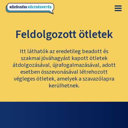
Feldolgozott ötletek
Itt láthatók az eredetileg beadott és
szakmai jóváhagyást kapott ötletek
átdolgozásával, újrafogalmazásával, adott
esetben összevonásával létrehozott
végleges ötletek, amelyek a szavazólapra
kerülhetnek.