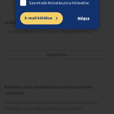
Szeretnék feliratkozni a hírlevélre.
E-mail küldése
Mégse
Ivókutak a kutyafuttatókba a XIII. kerületben
Ivókutak telepítése XIII. kerületi kutyafuttatókba.
Megnézem
Kőbánya alsó vasútállomás környezetének
zöldítése
Kőbánya alsó vasútállomás környezetében növények
telepítése a nem MÁV-tulajdonú területeken.