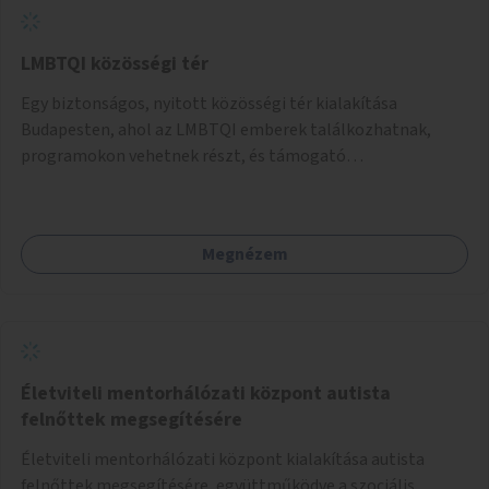
LMBTQI közösségi tér
Egy biztonságos, nyitott közösségi tér kialakítása
Budapesten, ahol az LMBTQI emberek találkozhatnak,
programokon vehetnek részt, és támogató
szolgáltatásokat érhetnek el. A központ helyet adhatna
csoportfoglalkozásoknak, kulturális eseményeknek és civil
szervezetek programjainak is. Az üzemeltető pályázat
Megnézem
útján lesz kiválasztva.
Életviteli mentorhálózati központ autista
felnőttek megsegítésére
Életviteli mentorhálózati központ kialakítása autista
felnőttek megsegítésére, együttműködve a szociális