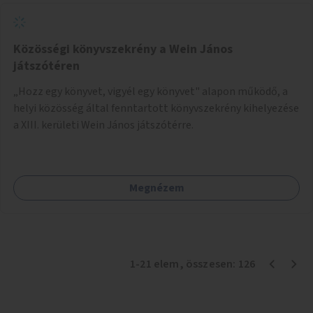
Közösségi könyvszekrény a Wein János
játszótéren
„Hozz egy könyvet, vigyél egy könyvet" alapon működő, a
helyi közösség által fenntartott könyvszekrény kihelyezése
a XIII. kerületi Wein János játszótérre.
Megnézem
1
-
21
elem
, összesen:
126