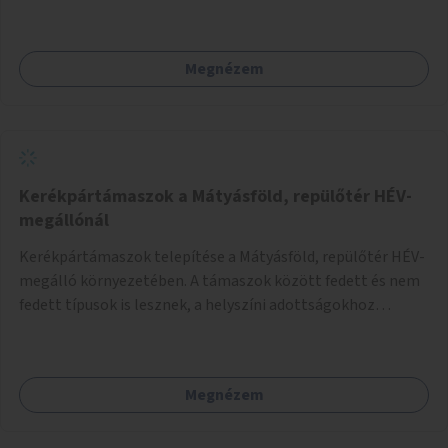
Megnézem
Kerékpártámaszok a Mátyásföld, repülőtér HÉV-
megállónál
Kerékpártámaszok telepítése a Mátyásföld, repülőtér HÉV-
megálló környezetében. A támaszok között fedett és nem
fedett típusok is lesznek, a helyszíni adottságokhoz
igazodva.
Megnézem