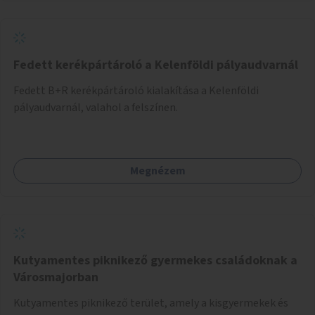
Fedett kerékpártároló a Kelenföldi pályaudvarnál
Fedett B+R kerékpártároló kialakítása a Kelenföldi
pályaudvarnál, valahol a felszínen.
Megnézem
Kutyamentes piknikező gyermekes családoknak a
Városmajorban
Kutyamentes piknikező terület, amely a kisgyermekek és