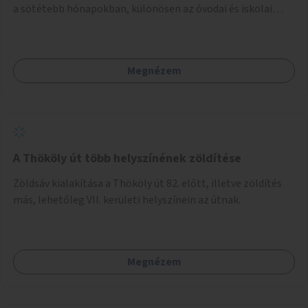
a sötétebb hónapokban, különösen az óvodai és iskolai
foglalkozások utáni időszakban.
Megnézem
A Thököly út több helyszínének zöldítése
Zöldsáv kialakítása a Thököly út 82. előtt, illetve zöldítés
más, lehetőleg VII. kerületi helyszínein az útnak.
Megnézem