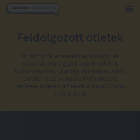
Feldolgozott ötletek
Itt láthatók az eredetileg beadott és
szakmai jóváhagyást kapott ötletek
átdolgozásával, újrafogalmazásával, adott
esetben összevonásával létrehozott
végleges ötletek, amelyek a szavazólapra
kerülhetnek.