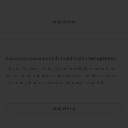
szakasz kiépítése. Ezáltal gyerek- és családbarát
kerékpáros útvonal alakítható ki, amely többek között
iskolákhoz, kulturális intézményekhez és a Kopaszi-gáthoz
Megnézem
biztosítana elérést.
Élőszavas mesemondás hajléktalan betegeknek
Legyen élőszavas, fejből, szívből mondott mesemondás
hajléktalan betegek számára a Főváros hajléktalanellátó
intézményeiben. A mesemondást meseterapeuták,
művészetterapeuták, mesemondó végzettségű emberek
végeznék.
Megnézem