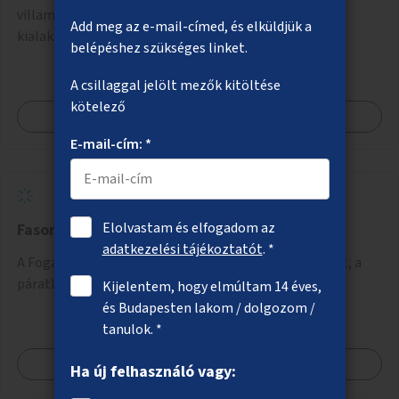
villamosmegállók összekötése gyalogosátkelők
Add meg az e-mail-címed, és elküldjük a
kialakításával.
belépéshez szükséges linket.
A csillaggal jelölt mezők kitöltése
kötelező
Megnézem
E-mail-cím: *
Elolvastam és elfogadom az
Fasorpótlás a Fogarasi úton
adatkezelési tájékoztatót
. *
A Fogarasi úton a Róna utca és a Padlizsán utca között, a
páratlan oldalon fák ültetése a parkolóhelyek közé.
Kijelentem, hogy elmúltam 14 éves,
és Budapesten lakom / dolgozom /
tanulok. *
Megnézem
Ha új felhasználó vagy: