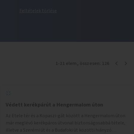
Feltételek törlése
1
-
21
elem
, összesen:
126
Védett kerékpárút a Hengermalom úton
Az Etele tér és a Kopaszi-gát között a Hengermalom úton
már meglévő kerékpáros útvonal biztonságosabbá tétele,
illetve a Szerémi út és a Budafoki út közötti hiányzó