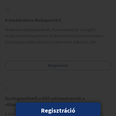
A madárdalos Budapestért
Madarak megtelepedését, fennmaradását szolgáló
eszközök elhelyezése és karbantartása közterületeken.
Szabványos odúk mellett ez jelenthet itatókat, téli
madáretetőket is.
Megnézem
Gyalogosátkelő a Déli pályaudvarnál a
villamosmegállók között
Regisztráció
A Déli pályaudvarnál az Alkotás utcai és Krisztina körúti