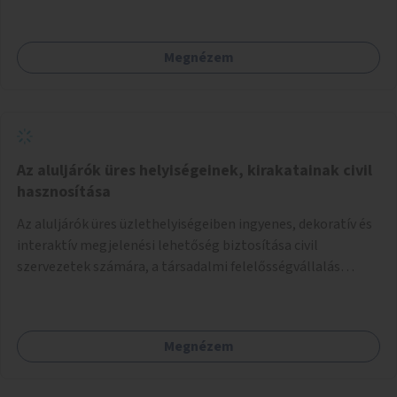
Megnézem
Az aluljárók üres helyiségeinek, kirakatainak civil
hasznosítása
Az aluljárók üres üzlethelyiségeiben ingyenes, dekoratív és
interaktív megjelenési lehetőség biztosítása civil
szervezetek számára, a társadalmi felelősségvállalás
jegyében. A cél, hogy közérdekű, segítő tevékenységeket
mutassanak be látványos, gondolatébresztő formában,
például rajzokkal, kérdésekkel, üzenetküldési lehetőséggel
Megnézem
vagy akciónapokkal – bérleti és közüzemi díjak nélkül, a
jelenlegi elhanyagolt állapot helyett.