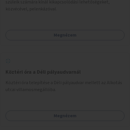
szüleik számára kínál kikapcsolódási lehetőségeket,
közvécével, pelenkázóval.
Megnézem
Köztéri óra a Déli pályaudvarnál
Köztéri óra telepítése a Déli pályaudvar mellett az Alkotás
utcai villamosmegállóba.
Megnézem