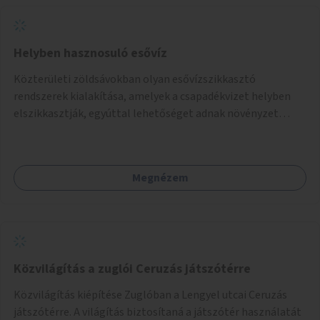
Helyben hasznosuló esővíz
Közterületi zöldsávokban olyan esővízszikkasztó
rendszerek kialakítása, amelyek a csapadékvizet helyben
elszikkasztják, egyúttal lehetőséget adnak növényzet
telepítésére is.
Megnézem
Közvilágítás a zuglói Ceruzás játszótérre
Közvilágítás kiépítése Zuglóban a Lengyel utcai Ceruzás
játszótérre. A világítás biztosítaná a játszótér használatát