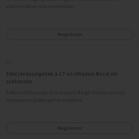
ellátórendszer más szereplőivel.
Megnézem
Zöld járdaszigetek a 17-es villamos Bécsi úti
szakaszán
A Bécsi út/Vörösvári út és a Szent Margit Kórház közötti
szakaszon a járdaszigetek zöldítése.
Megnézem