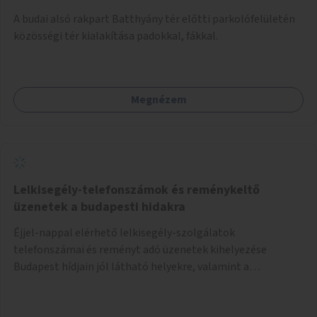
A budai alsó rakpart Batthyány tér előtti parkolófelületén
közösségi tér kialakítása padokkal, fákkal.
Megnézem
Lelkisegély-telefonszámok és reménykeltő
üzenetek a budapesti hidakra
Éjjel-nappal elérhető lelkisegély-szolgálatok
telefonszámai és reményt adó üzenetek kihelyezése
Budapest hídjain jól látható helyekre, valamint a
lelkisegély-vonalakat fenntartó szervezetek támogatása,
hogy legyen kapacitásuk a növekvő számú hívások