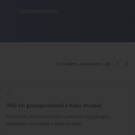
Feltételek törlése
1
-
21
elem
, összesen:
126
Üllői úti gyalogosátkelő a Rába utcánál
Az Üllői út pestszentlőrinci szakaszán új gyalogos-
átkelőhely létesítése a Rába utcánál.