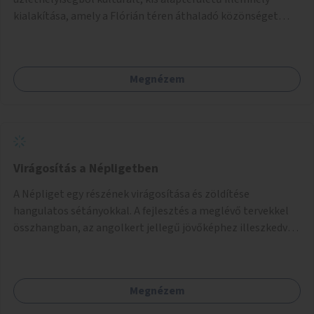
kialakítása, amely a Flórián téren áthaladó közönséget
szolgálná ki.
Megnézem
Virágosítás a Népligetben
A Népliget egy részének virágosítása és zöldítése
hangulatos sétányokkal. A fejlesztés a meglévő tervekkel
összhangban, az angolkert jellegű jövőképhez illeszkedve
valósulhat meg.
Megnézem