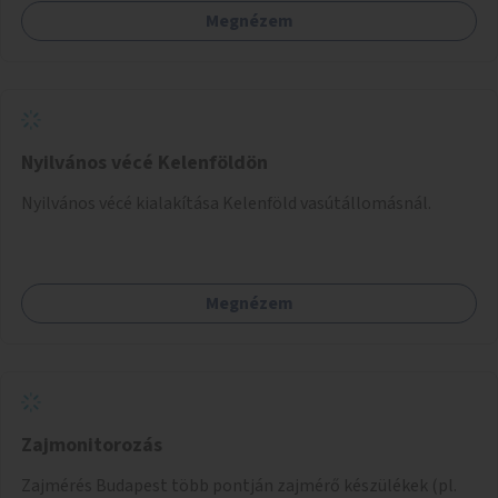
fogadására.
Megnézem
Nyilvános vécé Kelenföldön
Nyilvános vécé kialakítása Kelenföld vasútállomásnál.
Megnézem
Zajmonitorozás
Zajmérés Budapest több pontján zajmérő készülékek (pl.