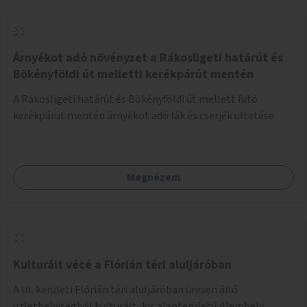
Árnyékot adó növényzet a Rákosligeti határút és
Bökényföldi út melletti kerékpárút mentén
A Rákosligeti határút és Bökényföldi út mellett futó
kerékpárút mentén árnyékot adó fák és cserjék ültetése.
Megnézem
Kulturált vécé a Flórián téri aluljáróban
A III. kerületi Flórián téri aluljáróban üresen álló
üzlethelyiségből kulturált, kis alapterületű illemhely