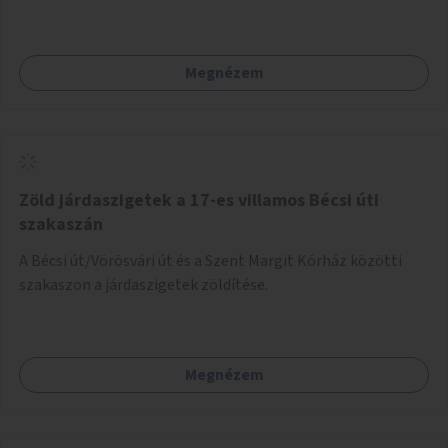
a gyerekek számára is.
Megnézem
Zöld járdaszigetek a 17-es villamos Bécsi úti
szakaszán
A Bécsi út/Vörösvári út és a Szent Margit Kórház közötti
szakaszon a járdaszigetek zöldítése.
Megnézem