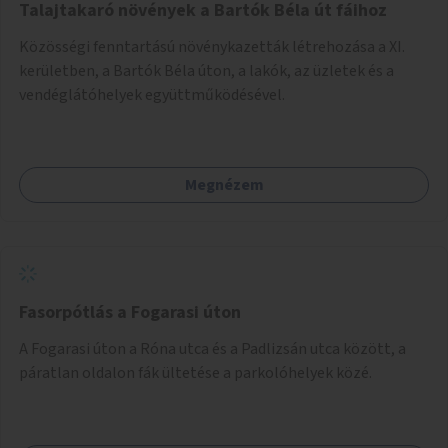
Talajtakaró növények a Bartók Béla út fáihoz
Közösségi fenntartású növénykazetták létrehozása a XI.
kerületben, a Bartók Béla úton, a lakók, az üzletek és a
vendéglátóhelyek együttműködésével.
Megnézem
Fasorpótlás a Fogarasi úton
A Fogarasi úton a Róna utca és a Padlizsán utca között, a
páratlan oldalon fák ültetése a parkolóhelyek közé.