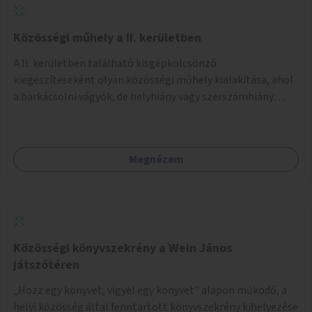
Közösségi műhely a II. kerületben
A II. kerületben található kisgépkölcsönző
kiegészítéseként olyan közösségi műhely kialakítása, ahol
a barkácsolni vágyók, de helyhiány vagy szerszámhiány
miatt hátrányból indulók megtalálhatják a számukra
megfelelő helyet.
Megnézem
Közösségi könyvszekrény a Wein János
játszótéren
„Hozz egy könyvet, vigyél egy könyvet" alapon működő, a
helyi közösség által fenntartott könyvszekrény kihelyezése