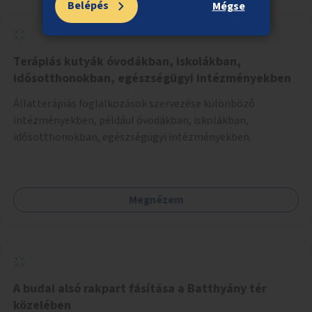
Belépés
Mégse
Terápiás kutyák óvodákban, iskolákban,
idősotthonokban, egészségügyi intézményekben
Állatterápiás foglalkozások szervezése különböző
intézményekben, például óvodákban, iskolákban,
idősotthonokban, egészségügyi intézményekben.
Megnézem
A budai alsó rakpart fásítása a Batthyány tér
közelében