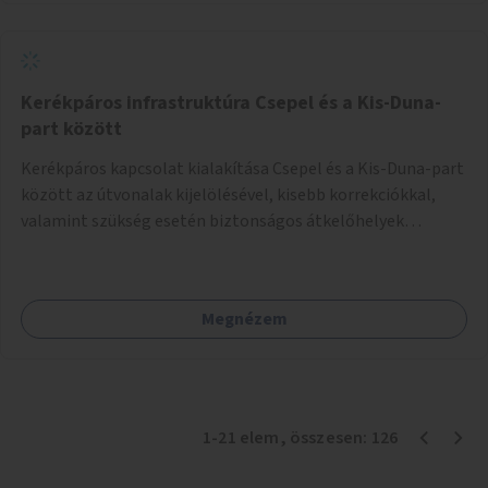
Kerékpáros infrastruktúra Csepel és a Kis-Duna-
part között
Kerékpáros kapcsolat kialakítása Csepel és a Kis-Duna-part
között az útvonalak kijelölésével, kisebb korrekciókkal,
valamint szükség esetén biztonságos átkelőhelyek
létesítésével.
Megnézem
1
-
21
elem
, összesen:
126