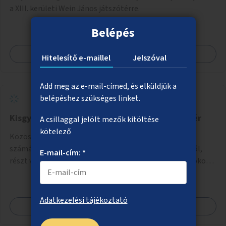
a XIII. kerületi Wein János játszótérre.
Belépés
Megnézem
Hitelesítő e-maillel
Jelszóval
Add meg az e-mail-címed, és elküldjük a
belépéshez szükséges linket.
Kisgyermekes anyákat támogató közösségi tér
A csillaggal jelölt mezők kitöltése
kötelező
Közösségi tér csoportszobákkal kisgyermekes anyák
számára, ahol őszintén beszélhetnek a nehézségeikről,
E-mail-cím: *
részt vehetnek önismereti és regeneráló foglalkozásokon
(pl. gyógytorna, jóga, terápia), miközben a gyerekek
biztonságban játszhatnak.
Adatkezelési tájékoztató
Megnézem