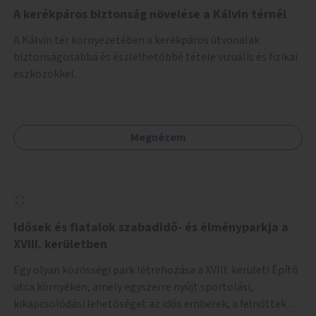
A kerékpáros biztonság növelése a Kálvin térnél
A Kálvin tér környezetében a kerékpáros útvonalak
biztonságosabbá és észlelhetőbbé tétele vizuális és fizikai
eszközökkel.
Megnézem
Idősek és fiatalok szabadidő- és élményparkja a
XVIII. kerületben
Egy olyan közösségi park létrehozása a XVIII. kerületi Építő
utca környékén, amely egyszerre nyújt sportolási,
kikapcsolódási lehetőséget az idős emberek, a felnőttek és