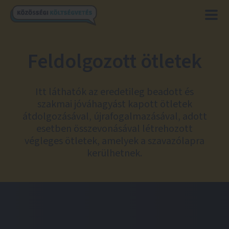
Feldolgozott ötletek
Itt láthatók az eredetileg beadott és
szakmai jóváhagyást kapott ötletek
átdolgozásával, újrafogalmazásával, adott
esetben összevonásával létrehozott
végleges ötletek, amelyek a szavazólapra
kerülhetnek.