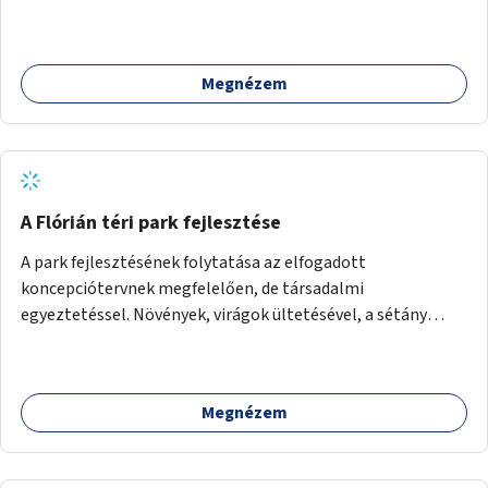
Megnézem
A Flórián téri park fejlesztése
A park fejlesztésének folytatása az elfogadott
koncepciótervnek megfelelően, de társadalmi
egyeztetéssel. Növények, virágok ültetésével, a sétány
felújításával, természetes burkolatú futókör
létrehozásával sokat javulhatna a park minősége.
Megnézem