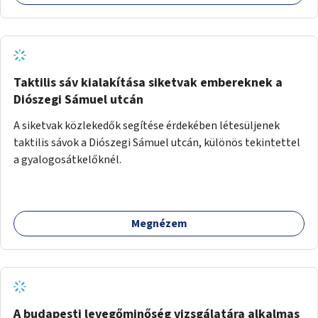
Taktilis sáv kialakítása siketvak embereknek a
Diószegi Sámuel utcán
A siketvak közlekedők segítése érdekében létesüljenek
taktilis sávok a Diószegi Sámuel utcán, különös tekintettel
a gyalogosátkelőknél.
Megnézem
A budapesti levegőminőség vizsgálatára alkalmas