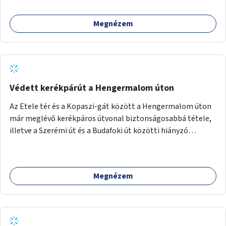
Megnézem
Védett kerékpárút a Hengermalom úton
Az Etele tér és a Kopaszi-gát között a Hengermalom úton
már meglévő kerékpáros útvonal biztonságosabbá tétele,
illetve a Szerémi út és a Budafoki út közötti hiányzó
szakasz kiépítése. Ezáltal gyerek- és családbarát
kerékpáros útvonal alakítható ki, amely többek között
iskolákhoz, kulturális intézményekhez és a Kopaszi-gáthoz
Megnézem
biztosítana elérést.