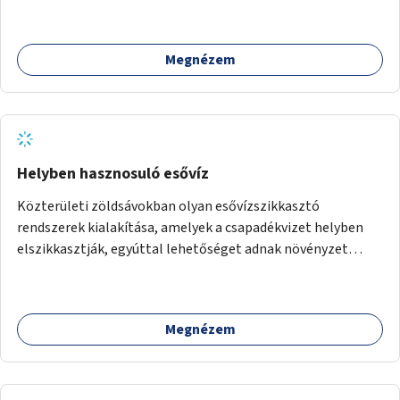
szolgálná ki.
Megnézem
Helyben hasznosuló esővíz
Közterületi zöldsávokban olyan esővízszikkasztó
rendszerek kialakítása, amelyek a csapadékvizet helyben
elszikkasztják, egyúttal lehetőséget adnak növényzet
telepítésére is.
Megnézem