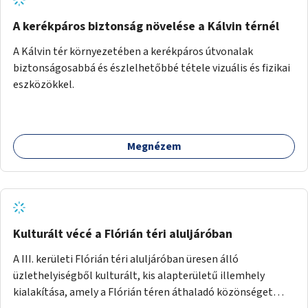
A kerékpáros biztonság növelése a Kálvin térnél
A Kálvin tér környezetében a kerékpáros útvonalak
biztonságosabbá és észlelhetőbbé tétele vizuális és fizikai
eszközökkel.
Megnézem
Kulturált vécé a Flórián téri aluljáróban
A III. kerületi Flórián téri aluljáróban üresen álló
üzlethelyiségből kulturált, kis alapterületű illemhely
kialakítása, amely a Flórián téren áthaladó közönséget