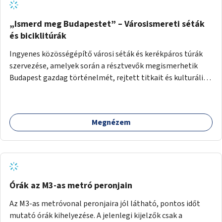
„Ismerd meg Budapestet” – Városismereti séták
és biciklitúrák
Ingyenes közösségépítő városi séták és kerékpáros túrák
szervezése, amelyek során a résztvevők megismerhetik
Budapest gazdag történelmét, rejtett titkait és kulturális
értékeit. A város felfedezése összekötve a mozgás
népszerűsítésével mindenki számára nagy élményt
nyújthat.
Megnézem
Órák az M3-as metró peronjain
Az M3-as metróvonal peronjaira jól látható, pontos időt
mutató órák kihelyezése. A jelenlegi kijelzők csak a