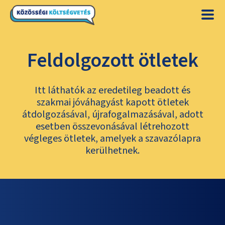
Feldolgozott ötletek
Itt láthatók az eredetileg beadott és
szakmai jóváhagyást kapott ötletek
átdolgozásával, újrafogalmazásával, adott
esetben összevonásával létrehozott
végleges ötletek, amelyek a szavazólapra
kerülhetnek.