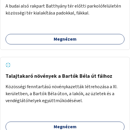
A budai alsó rakpart Batthyány tér előtti parkolófelületén
közösségi tér kialakítása padokkal, fákkal.
Megnézem
Talajtakaró növények a Bartók Béla út fáihoz
Közösségi fenntartású növénykazetták létrehozása a XI.
kerületben, a Bartók Béla úton, a lakók, az üzletek és a
vendéglátóhelyek együttműködésével.
Megnézem