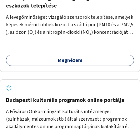
eszközök telepítése
A levegőminőséget vizsgáló szenzorok telepítése, amelyek
képesek mérni többek között a szálló por (PM10 és a PM2,5
), az ózon (O₃) és a nitrogén-dioxid (NO₂) koncentrációját,
valamint meteorológiai paramétereket, például a
szélsebességet, a szélirányt, a hőmérsékletet vagy a relatív
páratartalmat. A gyűjtött adatok egy online platformon
Megnézem
(webes felület és mobilalkalmazás) lennének elérhetők,
térképes megjelenítéssel és időbeli bontásban.
Budapesti kulturális programok online portálja
A Fővárosi Önkormányzat kulturális intézményei
(színházak, múzeumok stb.) által szervezett programok
akadálymentes online programnaptárjának kialakítása és
működtetése. Átfogó és naprakész tartalommal.