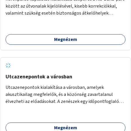
között az útvonalak kijelölésével, kisebb korrekciókkal,
valamint szükség esetén biztonságos átkelőhelyek
létesítésével.
Megnézem
Utcazenepontok a városban
Utcazenepontok kialakítása a városban, amelyek
akusztikailag megfelelők, és a közönség zavartalanul
élvezheti az előadásokat. A zenészek egy időpontfoglalón
jelentkezhetnek be fellépni.
Megnézem