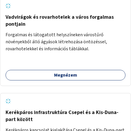
Vadvirágok és rovarhotelek a város forgalmas
pontjain
Forgalmas és látogatott helyszíneken várostűrő
növényekből álló ágyások létrehozása öntözéssel,
rovarhotelekkel és információs táblákkal.
Megnézem
Kerékpáros infrastruktúra Csepel és a Kis-Duna-
part között
Kerékpáros kapcsolat kialakítása Csepel és a Kis-Duna-part