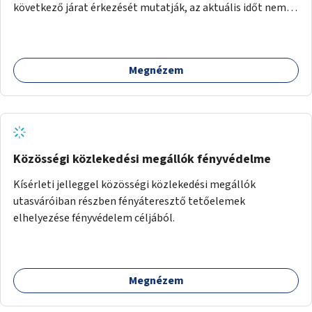
következő járat érkezését mutatják, az aktuális időt nem.
Az órák a peronokon várakozók tájékozódását segítenék,
ahogyan az más közösségi tereken is bevett gyakorlat.
Megnézem
Közösségi közlekedési megállók fényvédelme
Kísérleti jelleggel közösségi közlekedési megállók
utasváróiban részben fényáteresztő tetőelemek
elhelyezése fényvédelem céljából.
Megnézem