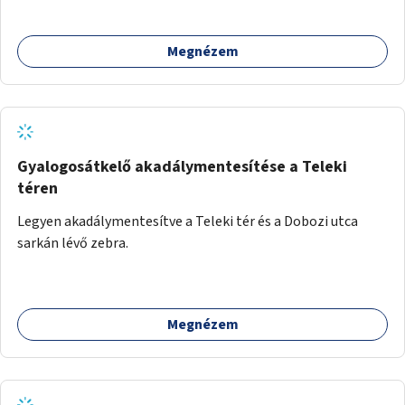
csoportfoglalkozásoknak, kulturális eseményeknek és civil
szervezetek programjainak is. Az üzemeltető pályázat
Megnézem
útján lesz kiválasztva.
Gyalogosátkelő akadálymentesítése a Teleki
téren
Legyen akadálymentesítve a Teleki tér és a Dobozi utca
sarkán lévő zebra.
Megnézem