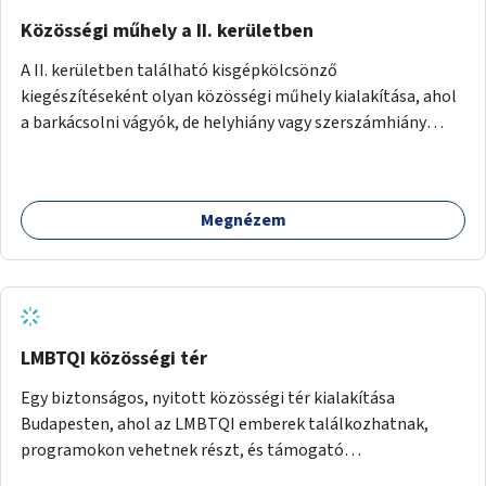
Közösségi műhely a II. kerületben
A II. kerületben található kisgépkölcsönző
kiegészítéseként olyan közösségi műhely kialakítása, ahol
a barkácsolni vágyók, de helyhiány vagy szerszámhiány
miatt hátrányból indulók megtalálhatják a számukra
megfelelő helyet.
Megnézem
LMBTQI közösségi tér
Egy biztonságos, nyitott közösségi tér kialakítása
Budapesten, ahol az LMBTQI emberek találkozhatnak,
programokon vehetnek részt, és támogató
szolgáltatásokat érhetnek el. A központ helyet adhatna