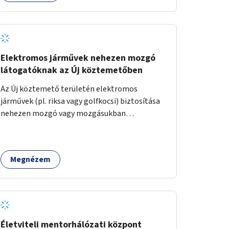
Elektromos járművek nehezen mozgó
látogatóknak az Új köztemetőben
Az Új köztemető területén elektromos
járművek (pl. riksa vagy golfkocsi) biztosítása
nehezen mozgó vagy mozgásukban
korlátozott látogatók számára. A járművek a
temetőkapu és a megadott sírhely között
közlekednének.
Megnézem
Életviteli mentorhálózati központ