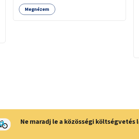
Megnézem
Ne maradj le a közösségi költségvetés l