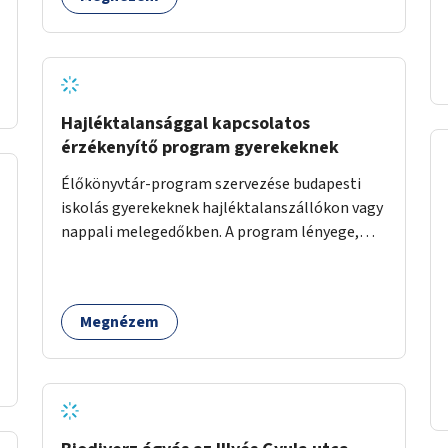
Hajléktalansággal kapcsolatos
érzékenyítő program gyerekeknek
Élőkönyvtár-program szervezése budapesti
iskolás gyerekeknek hajléktalanszállókon vagy
nappali melegedőkben. A program lényege,
hogy mesélésre nyitott hajléktalan emberek a
személyes történeteiket osztják meg egy
biztonságos, nyugodt környezetben. A diákok
Megnézem
szabadon választhatnak, hogy kihez
szeretnének odamenni beszélgetni, kérdéseket
feltenni – ezáltal közvetlen kapcsolat
alakulhat ki.