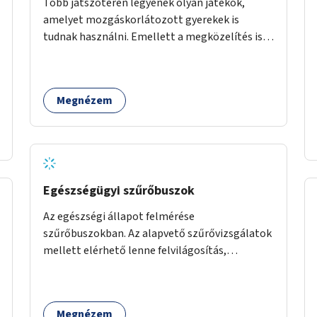
Több játszótéren legyenek olyan játékok,
amelyet mozgáskorlátozott gyerekek is
tudnak használni. Emellett a megközelítés is
legyen akadálymentes.
Megnézem
Egészségügyi szűrőbuszok
Az egészségi állapot felmérése
szűrőbuszokban. Az alapvető szűrővizsgálatok
mellett elérhető lenne felvilágosítás,
egészségügyi tanácsadás, a szexuális úton
terjedő betegségek szűrése és a
szenvedélybetegek támogatása.
Megnézem