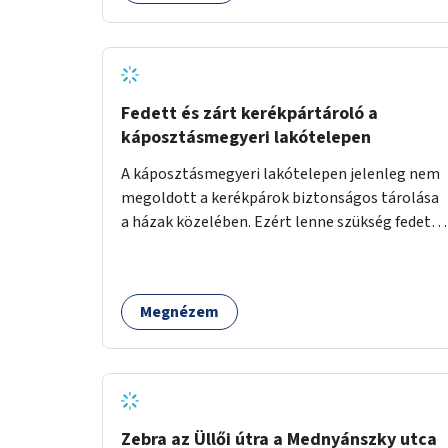
Fedett és zárt kerékpártároló a
káposztásmegyeri lakótelepen
A káposztásmegyeri lakótelepen jelenleg nem
megoldott a kerékpárok biztonságos tárolása
a házak közelében. Ezért lenne szükség fedett,
zárható, közösen használható kerékpártárolók
kialakítására, amelyek védelmet nyújtanak az
időjárás viszontagságaival szemben.
Megnézem
Zebra az Üllői útra a Mednyánszky utca