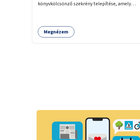
könyvkölcsönző szekrény telepítése, amely
akkor is használható, ha a könyvtár zárva van.
Megnézem