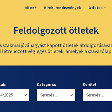
Mi ez?
Hírek, rendezvények
Ötletek
Feldolgozott ötletek
és szakmai jóváhagyást kapott ötletek átdolgozásáva
 létrehozott végleges ötletek, amelyek a szavazólap
zak:
Kategória:
Kerület: