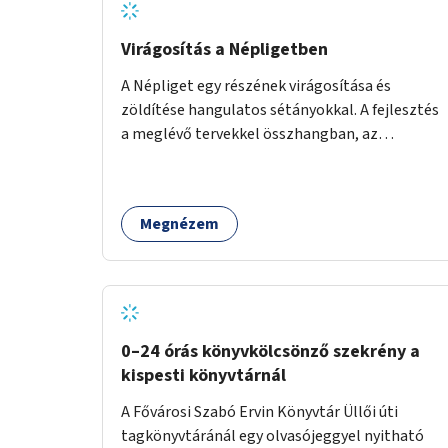
Virágosítás a Népligetben
A Népliget egy részének virágosítása és
zöldítése hangulatos sétányokkal. A fejlesztés
a meglévő tervekkel összhangban, az
angolkert jellegű jövőképhez illeszkedve
valósulhat meg.
Megnézem
0–24 órás könyvkölcsönző szekrény a
kispesti könyvtárnál
A Fővárosi Szabó Ervin Könyvtár Üllői úti
tagkönyvtáránál egy olvasójeggyel nyitható