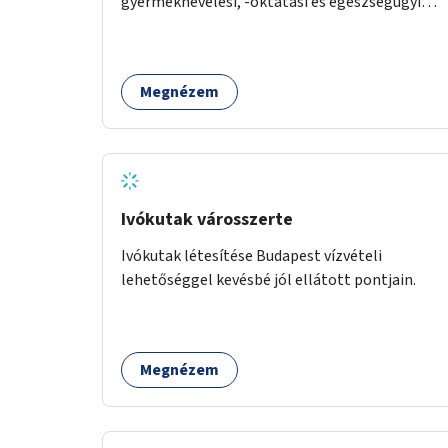
gyermeknevelési, -oktatási és egészségügyi
intézmények közelében Budapest különböző
pontjain, 7–12 helyszínen.
Megnézem
Ivókutak városszerte
Ivókutak létesítése Budapest vízvételi
lehetőséggel kevésbé jól ellátott pontjain.
Megnézem