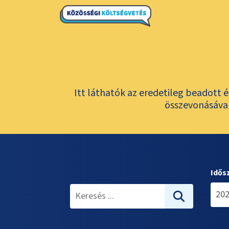
Itt láthatók az eredetileg beadott 
összevonásával
Idős