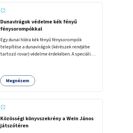
Dunavirágok védelme kék fényű
fénysorompókkal
Egy dunai hídra kék fényű fénysorompók
telepítése a dunavirágok (kérészek rendjébe
tartozó rovar) védelme érdekében. A speciális,
kék fényű LED-lámpák felszerelésének célja,
hogy a rajzó kérészeket a vízfelszín felett
tartsák, megakadályozva, hogy a hidak
Megnézem
úttestjére repüljenek, és ott rakják le petéiket.
Közösségi könyvszekrény a Wein János
játszótéren