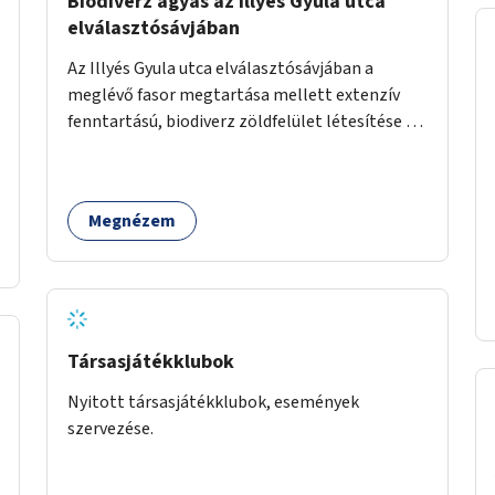
Biodiverz ágyás az Illyés Gyula utca
elválasztósávjában
Az Illyés Gyula utca elválasztósávjában a
meglévő fasor megtartása mellett extenzív
fenntartású, biodiverz zöldfelület létesítése a
jelenlegi gyep helyén.
Megnézem
Társasjátékklubok
Nyitott társasjátékklubok, események
szervezése.