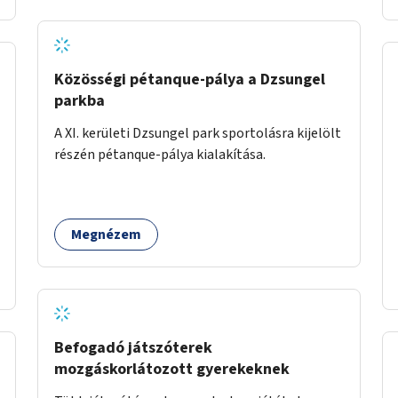
Közösségi pétanque-pálya a Dzsungel
parkba
A XI. kerületi Dzsungel park sportolásra kijelölt
részén pétanque-pálya kialakítása.
Megnézem
Befogadó játszóterek
mozgáskorlátozott gyerekeknek