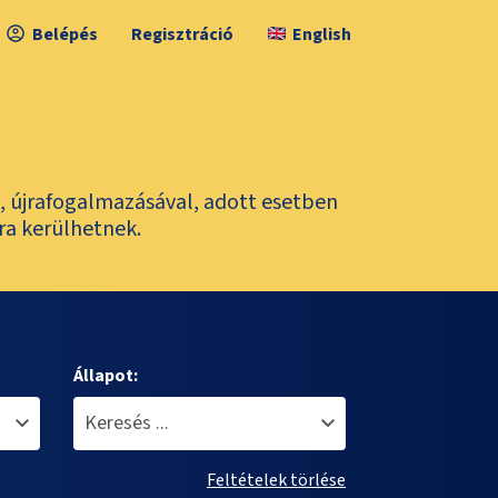
Belépés
Regisztráció
English
l, újrafogalmazásával, adott esetben
ra kerülhetnek.
Állapot:
Feltételek törlése