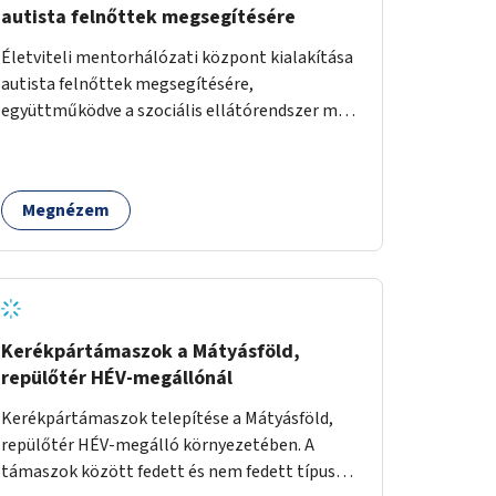
autista felnőttek megsegítésére
Életviteli mentorhálózati központ kialakítása
autista felnőttek megsegítésére,
együttműködve a szociális ellátórendszer más
szereplőivel.
Megnézem
Kerékpártámaszok a Mátyásföld,
repülőtér HÉV-megállónál
Kerékpártámaszok telepítése a Mátyásföld,
repülőtér HÉV-megálló környezetében. A
támaszok között fedett és nem fedett típusok