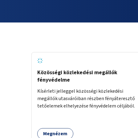
Közösségi közlekedési megállók
fényvédelme
Kísérleti jelleggel közösségi közlekedési
megállók utasváróiban részben fényáteresztő
tetőelemek elhelyezése fényvédelem céljából.
Megnézem