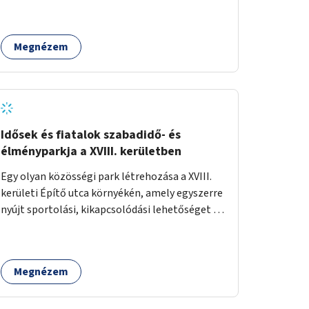
is lesznek, a helyszíni adottságokhoz igazodva.
Megnézem
Idősek és fiatalok szabadidő- és
élményparkja a XVIII. kerületben
Egy olyan közösségi park létrehozása a XVIII.
kerületi Építő utca környékén, amely egyszerre
nyújt sportolási, kikapcsolódási lehetőséget az
idős emberek, a felnőttek és a gyerekek
számára is.
Megnézem