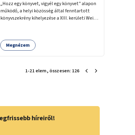
„Hozz egy könyvet, vigyél egy könyvet" alapon
működő, a helyi közösség által fenntartott
könyvszekrény kihelyezése a XIII. kerületi Wein
János játszótérre.
Megnézem
1
-
21
elem
, összesen:
126
egfrissebb híreiről!