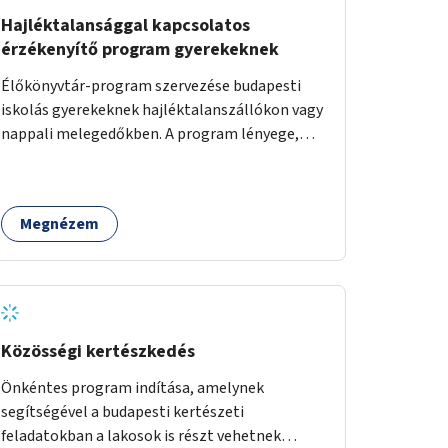
Hajléktalansággal kapcsolatos
érzékenyítő program gyerekeknek
Élőkönyvtár-program szervezése budapesti
iskolás gyerekeknek hajléktalanszállókon vagy
nappali melegedőkben. A program lényege,
hogy mesélésre nyitott hajléktalan emberek a
személyes történeteiket osztják meg egy
biztonságos, nyugodt környezetben. A diákok
Megnézem
szabadon választhatnak, hogy kihez
szeretnének odamenni beszélgetni, kérdéseket
feltenni – ezáltal közvetlen kapcsolat
alakulhat ki.
Közösségi kertészkedés
Önkéntes program indítása, amelynek
segítségével a budapesti kertészeti
feladatokban a lakosok is részt vehetnek