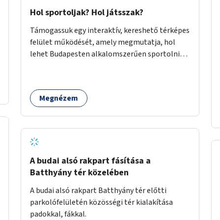
Hol sportoljak? Hol játsszak?
Támogassuk egy interaktív, kereshető térképes
felület működését, amely megmutatja, hol
lehet Budapesten alkalomszerűen sportolni
vagy játszani klubokban, közösségi terekben
vagy nyilvános pályákon. A felhasználó például
könnyen megtudhatja, hol tud a környékén
Megnézem
jógázni, bridzsezni, biliárdozni vagy
társasjátékozni, és azt is, hogy ezek mikor
érhetők el. A projekt célja, hogy átláthatóvá és
könnyen elérhetővé tegye a város közösségi
sport- és játéklehetőségeit bárki számára, egy
már meglévő, fejlesztett megoldás
A budai alsó rakpart fásítása a
fenntartásán keresztül.
Batthyány tér közelében
A budai alsó rakpart Batthyány tér előtti
parkolófelületén közösségi tér kialakítása
padokkal, fákkal.