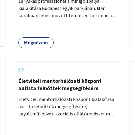
18 lyukas professzionális minigolfpálya
kialakítása Budapest egyik parkjában. Már
korábban lebetonozott területen történne a
megvalósítás, így biztosítanánk, hogy ne
vesszen el további zöldfelület.
Megnézem
Életviteli mentorhálózati központ
autista felnőttek megsegítésére
Életviteli mentorhálózati központ kialakítása
autista felnőttek megsegítésére,
együttműködve a szociális ellátórendszer más
szereplőivel.