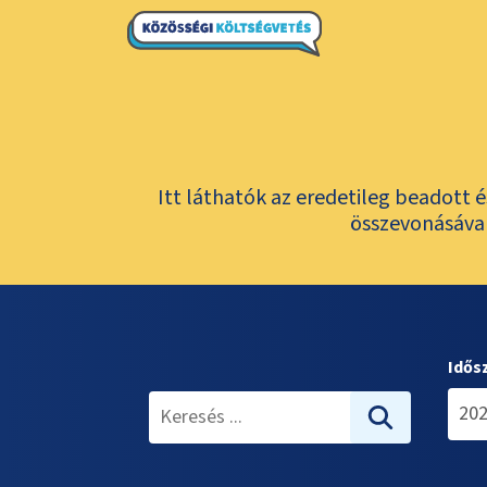
Itt láthatók az eredetileg beadott 
összevonásával
Idős