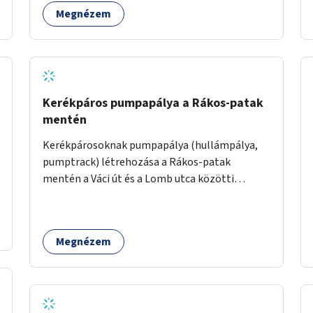
Megnézem
Kerékpáros pumpapálya a Rákos-patak
mentén
Kerékpárosoknak pumpapálya (hullámpálya,
pumptrack) létrehozása a Rákos-patak
mentén a Váci út és a Lomb utca közötti
parkoló helyén.
Megnézem