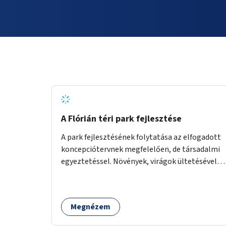
A Flórián téri park fejlesztése
A park fejlesztésének folytatása az elfogadott
koncepciótervnek megfelelően, de társadalmi
egyeztetéssel. Növények, virágok ültetésével, a
sétány felújításával, természetes burkolatú
futókör létrehozásával sokat javulhatna a park
minősége.
Megnézem