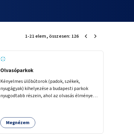
1
-
21
elem
, összesen:
126
Olvasóparkok
Kényelmes ülőbútorok (padok, székek,
nyugágyak) kihelyezése a budapesti parkok
nyugodtabb részein, ahol az olvasás élménye
kellemes környezetben, természetes fény
mellett valósulhat meg. Árnyékolással,
valamint könyvcserepolcokkal kiegészítve ezek
Megnézem
a terek lehetőséget adnának a kikapcsolódásra,
az olvasás népszerűsítésére.