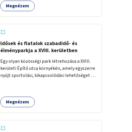
Megnézem
Idősek és fiatalok szabadidő- és
élményparkja a XVIII. kerületben
Egy olyan közösségi park létrehozása a XVIII.
kerületi Építő utca környékén, amely egyszerre
nyújt sportolási, kikapcsolódási lehetőséget az
idős emberek, a felnőttek és a gyerekek
számára is.
Megnézem