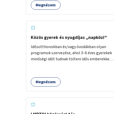
Megnézem
Közös gyerek és nyugdíjas „napközi”
Idősotthonokban és/vagy óvodákban olyan
programok szervezése, ahol 3–6 éves gyerekek
minőségi időt tudnak tölteni idős emberekkel,
akik társaságra, beszélgetésre vágynak.
Megnézem