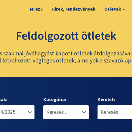
Mi ez?
Hírek, rendezvények
Ötletek
Feldolgozott ötletek
és szakmai jóváhagyást kapott ötletek átdolgozásáva
 létrehozott végleges ötletek, amelyek a szavazólap
zak:
Kategória:
Kerület: