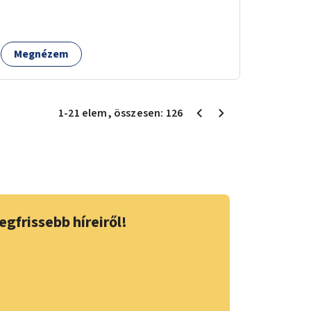
kertészeti szakemberek irányításával.
Megnézem
1
-
21
elem
, összesen:
126
egfrissebb híreiről!