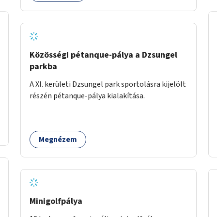
Közösségi pétanque-pálya a Dzsungel
parkba
A XI. kerületi Dzsungel park sportolásra kijelölt
részén pétanque-pálya kialakítása.
Megnézem
Minigolfpálya