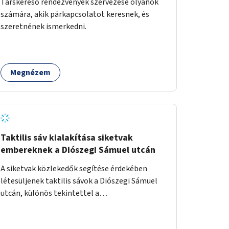
Társkereső rendezvények szervezése olyanok
számára, akik párkapcsolatot keresnek, és
szeretnének ismerkedni.
Megnézem
Taktilis sáv kialakítása siketvak
embereknek a Diószegi Sámuel utcán
A siketvak közlekedők segítése érdekében
létesüljenek taktilis sávok a Diószegi Sámuel
utcán, különös tekintettel a
gyalogosátkelőknél.