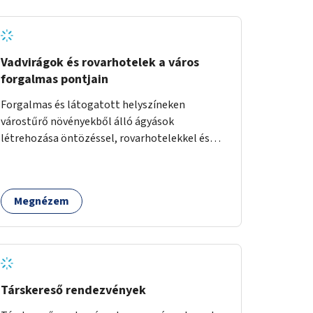
Vadvirágok és rovarhotelek a város
forgalmas pontjain
Forgalmas és látogatott helyszíneken
várostűrő növényekből álló ágyások
létrehozása öntözéssel, rovarhotelekkel és
információs táblákkal.
Megnézem
Társkereső rendezvények