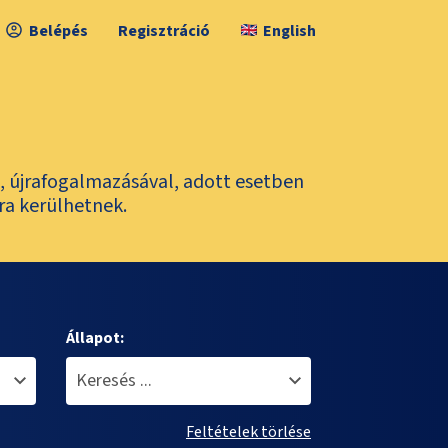
Belépés
Regisztráció
English
l, újrafogalmazásával, adott esetben
ra kerülhetnek.
Állapot:
Feltételek törlése