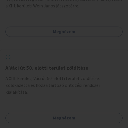
a XIII. kerületi Wein János játszótérre.
Megnézem
A Váci út 50. előtti terület zöldítése
A XIII. kerület, Váci út 50. előtti terület zöldítése.
Zöldkazetta és hozzá tartozó öntözési rendszer
kialakítása.
Megnézem