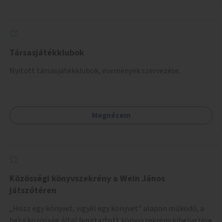
Társasjátékklubok
Nyitott társasjátékklubok, események szervezése.
Megnézem
Közösségi könyvszekrény a Wein János
játszótéren
„Hozz egy könyvet, vigyél egy könyvet" alapon működő, a
helyi közösség által fenntartott könyvszekrény kihelyezése