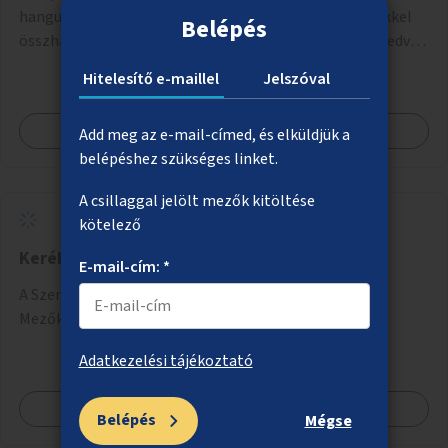
hangulatos sétányokkal. A fejlesztés a meglévő tervekkel
Belépés
összhangban, az angolkert jellegű jövőképhez illeszkedve
valósulhat meg.
Hitelesítő e-maillel
Jelszóval
Megnézem
Add meg az e-mail-címed, és elküldjük a
belépéshez szükséges linket.
A csillaggal jelölt mezők kitöltése
kötelező
Kerékpárút és járda a Szerémi úton
E-mail-cím: *
A Szerémi úti kerékpárút és járda meghosszabbítása a
Mezőkövesdi úttól a Savoya parkig.
Adatkezelési tájékoztató
Megnézem
Belépés
Mégse