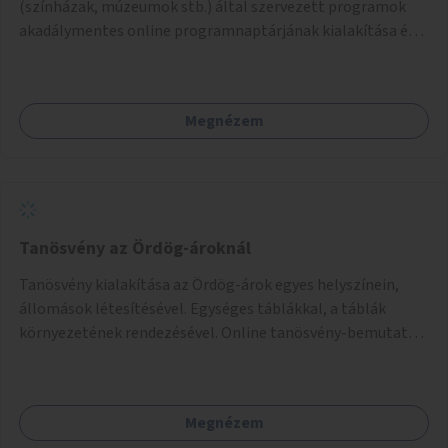
(színházak, múzeumok stb.) által szervezett programok
akadálymentes online programnaptárjának kialakítása és
működtetése. Átfogó és naprakész tartalommal.
Megnézem
Tanösvény az Ördög-ároknál
Tanösvény kialakítása az Ördög-árok egyes helyszínein,
állomások létesítésével. Egységes táblákkal, a táblák
környezetének rendezésével. Online tanösvény-bemutató
felület kialakítása.
Megnézem