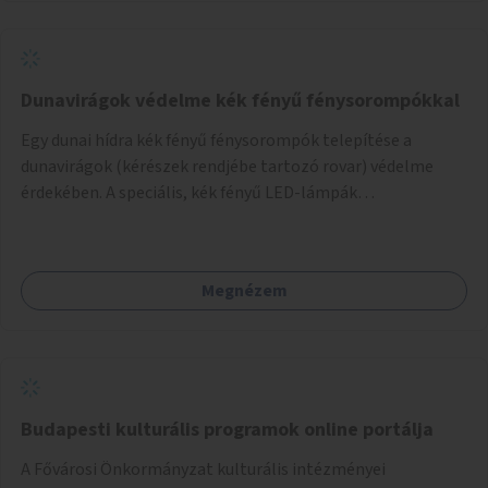
Dunavirágok védelme kék fényű fénysorompókkal
Egy dunai hídra kék fényű fénysorompók telepítése a
dunavirágok (kérészek rendjébe tartozó rovar) védelme
érdekében. A speciális, kék fényű LED-lámpák
felszerelésének célja, hogy a rajzó kérészeket a vízfelszín
felett tartsák, megakadályozva, hogy a hidak úttestjére
repüljenek, és ott rakják le petéiket.
Megnézem
Budapesti kulturális programok online portálja
A Fővárosi Önkormányzat kulturális intézményei