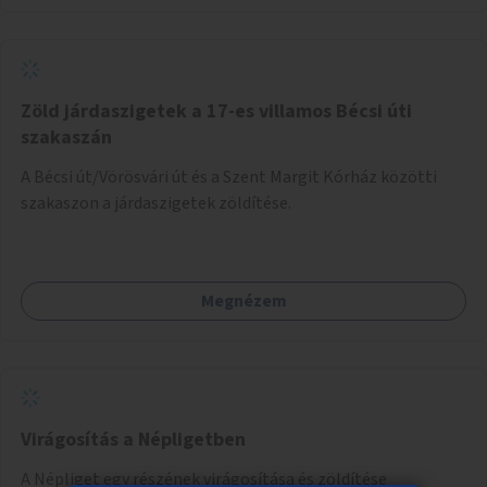
Zöld járdaszigetek a 17-es villamos Bécsi úti
szakaszán
A Bécsi út/Vörösvári út és a Szent Margit Kórház közötti
szakaszon a járdaszigetek zöldítése.
Megnézem
Virágosítás a Népligetben
A Népliget egy részének virágosítása és zöldítése