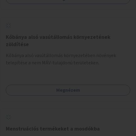
Kőbánya alsó vasútállomás környezetének
zöldítése
Kőbánya alsó vasútállomás környezetében növények
telepítése a nem MÁV-tulajdonú területeken.
Megnézem
Menstruációs termékeket a mosdókba