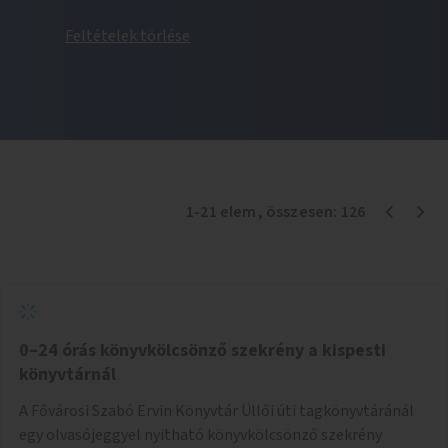
Feltételek törlése
1
-
21
elem
, összesen:
126
0–24 órás könyvkölcsönző szekrény a kispesti
könyvtárnál
A Fővárosi Szabó Ervin Könyvtár Üllői úti tagkönyvtáránál
egy olvasójeggyel nyitható könyvkölcsönző szekrény