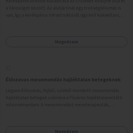
Kerékpáros útvonal kialakítása az Erzsébet királyné útja és
a Városliget között. Az aluljárónál egy trolivégállomás is
van, így a kerékpáros infrastruktúrát úgy kell kialakítani,
hogy biztonságosan lehessen biciklizni a troliforgalom
mellett is. Az útvonal átvezetésre kerülne a Hungária
körúton, majd a Városligetig folytatódna a Hermina utat
Megnézem
keresztezve.
Élőszavas mesemondás hajléktalan betegeknek
Legyen élőszavas, fejből, szívből mondott mesemondás
hajléktalan betegek számára a Főváros hajléktalanellátó
intézményeiben. A mesemondást meseterapeuták,
művészetterapeuták, mesemondó végzettségű emberek
végeznék.
Megnézem