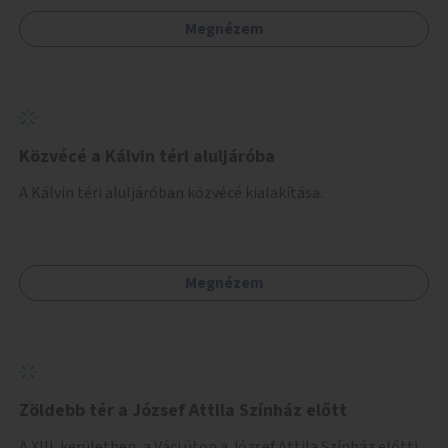
például rajzokkal, kérdésekkel, üzenetküldési lehetőséggel
Megnézem
vagy akciónapokkal – bérleti és közüzemi díjak nélkül, a
jelenlegi elhanyagolt állapot helyett.
Közvécé a Kálvin téri aluljáróba
A Kálvin téri aluljáróban közvécé kialakítása.
Megnézem
Zöldebb tér a József Attila Színház előtt
A XIII. kerületben, a Váci úton a József Attila Színház előtti