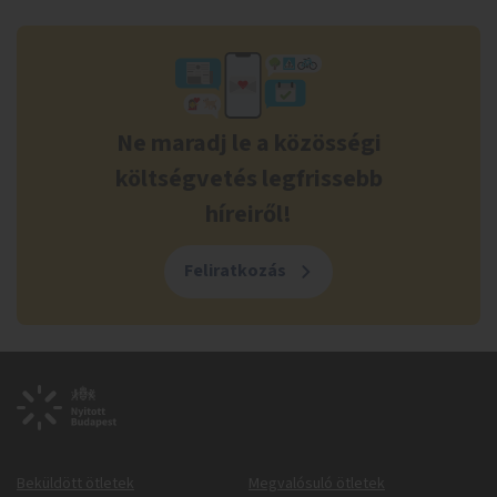
Ne maradj le a közösségi
költségvetés legfrissebb
híreiről!
Feliratkozás
Beküldött ötletek
Megvalósuló ötletek