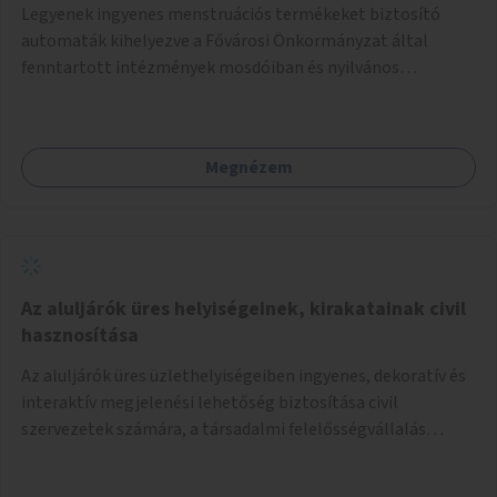
Legyenek ingyenes menstruációs termékeket biztosító
automaták kihelyezve a Fővárosi Önkormányzat által
fenntartott intézmények mosdóiban és nyilvános
illemhelyeken.
Megnézem
Az aluljárók üres helyiségeinek, kirakatainak civil
hasznosítása
Az aluljárók üres üzlethelyiségeiben ingyenes, dekoratív és
interaktív megjelenési lehetőség biztosítása civil
szervezetek számára, a társadalmi felelősségvállalás
jegyében. A cél, hogy közérdekű, segítő tevékenységeket
mutassanak be látványos, gondolatébresztő formában,