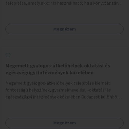
telepítése, amely akkor is használható, ha a könyvtár zárva
van.
Megnézem
Megemelt gyalogos-átkelőhelyek oktatási és
egészségügyi intézmények közelében
Megemelt gyalogos-átkelőhelyek telepítése kiemelt
fontosságú helyszínek, gyermeknevelési, -oktatási és
egészségügyi intézmények közelében Budapest különböző
pontjain, 7–12 helyszínen.
Megnézem