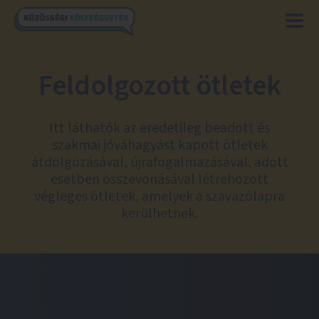
Feldolgozott ötletek
Itt láthatók az eredetileg beadott és
szakmai jóváhagyást kapott ötletek
átdolgozásával, újrafogalmazásával, adott
esetben összevonásával létrehozott
végleges ötletek, amelyek a szavazólapra
kerülhetnek.