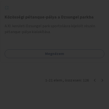
Közösségi pétanque-pálya a Dzsungel parkba
A XI. kerületi Dzsungel park sportolásra kijelölt részén
pétanque-pálya kialakítása.
Megnézem
1
-
21
elem
, összesen:
126