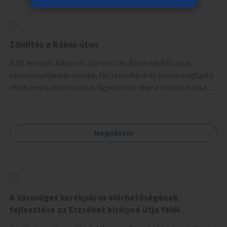
Zöldítés a Rákos úton
A XV. kerületi Rákos út Szerencs és Bezerédj Pál utcai
csomópontjainál cserjék, fák telepítése és esővízmegtartó
módszerek alkalmazása, figyelembe véve a terület hosszú
távú átalakítási terveit.
Megnézem
A Városliget kerékpáros elérhetőségének
fejlesztése az Erzsébet királyné útja felől