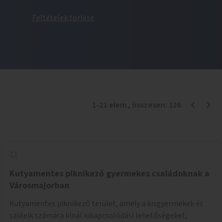
Feltételek törlése
1
-
21
elem
, összesen:
126
Kutyamentes piknikező gyermekes családoknak a
Városmajorban
Kutyamentes piknikező terület, amely a kisgyermekek és
szüleik számára kínál kikapcsolódási lehetőségeket,