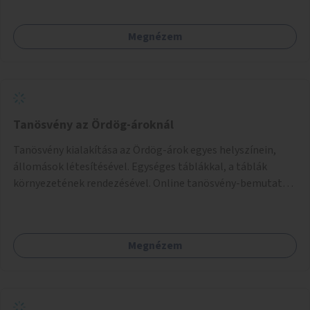
fenntartható működés érdekében a lakosok számára
komposztmesteri képzést is biztosítunk. A komposztáló
Megnézem
csak akkor valósulhat meg, ha létrejön egy helyi fenntartó
közösség, amely vállalja a működtetést és a felügyeletet.
Tanösvény az Ördög-ároknál
Tanösvény kialakítása az Ördög-árok egyes helyszínein,
állomások létesítésével. Egységes táblákkal, a táblák
környezetének rendezésével. Online tanösvény-bemutató
felület kialakítása.
Megnézem