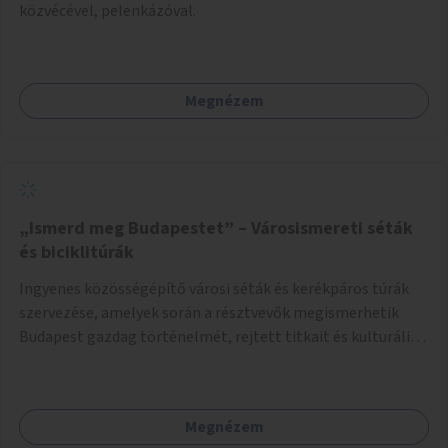
közvécével, pelenkázóval.
Megnézem
„Ismerd meg Budapestet” – Városismereti séták
és biciklitúrák
Ingyenes közösségépítő városi séták és kerékpáros túrák
szervezése, amelyek során a résztvevők megismerhetik
Budapest gazdag történelmét, rejtett titkait és kulturális
értékeit. A város felfedezése összekötve a mozgás
népszerűsítésével mindenki számára nagy élményt
nyújthat.
Megnézem