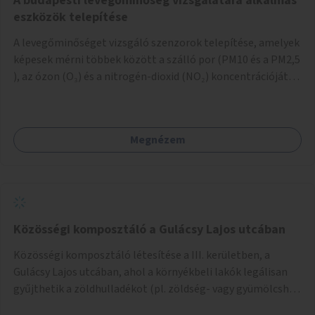
A budapesti levegőminőség vizsgálatára alkalmas
eszközök telepítése
A levegőminőséget vizsgáló szenzorok telepítése, amelyek
képesek mérni többek között a szálló por (PM10 és a PM2,5
), az ózon (O₃) és a nitrogén-dioxid (NO₂) koncentrációját,
valamint meteorológiai paramétereket, például a
szélsebességet, a szélirányt, a hőmérsékletet vagy a relatív
páratartalmat. A gyűjtött adatok egy online platformon
Megnézem
(webes felület és mobilalkalmazás) lennének elérhetők,
térképes megjelenítéssel és időbeli bontásban.
Közösségi komposztáló a Gulácsy Lajos utcában
Közösségi komposztáló létesítése a III. kerületben, a
Gulácsy Lajos utcában, ahol a környékbeli lakók legálisan
gyűjthetik a zöldhulladékot (pl. zöldség- vagy gyümölcshéj,
letört gallyak, falevelek), akár aprítási lehetőséggel is. A