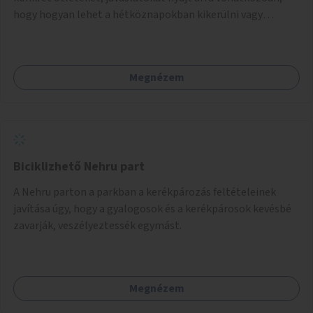
hogy hogyan lehet a hétköznapokban kikerülni vagy
helyettesíteni a kisgyerekek okoseszköz-használatát.
Megnézem
Biciklizhető Nehru part
A Nehru parton a parkban a kerékpározás feltételeinek
javítása úgy, hogy a gyalogosok és a kerékpárosok kevésbé
zavarják, veszélyeztessék egymást.
Megnézem