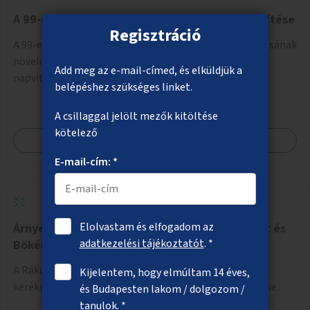
A 99-es busz megállóinak árnyékolása és zöldítése
Regisztráció
A 99-es busz vonalán a napos buszmegállók árnyékolásának
növelése, ahol lehetséges, növényfuttatással vagy
Add meg az e-mail-címed, és elküldjük a
napvitorlák telepítésével. A projekt pilot jelleggel
belépéshez szükséges linket.
valósulna meg, a helyszíni adottságok figyelembevételével.
A csillaggal jelölt mezők kitöltése
kötelező
Megnézem
E-mail-cím: *
Elolvastam és elfogadom az
Árnyékot adó növényzet a Rákosligeti határút és
adatkezelési tájékoztatót
. *
Bökényföldi út melletti kerékpárút mentén
A Rákosligeti határút és Bökényföldi út mellett futó
Kijelentem, hogy elmúltam 14 éves,
kerékpárút mentén árnyékot adó fák és cserjék ültetése.
és Budapesten lakom / dolgozom /
tanulok. *