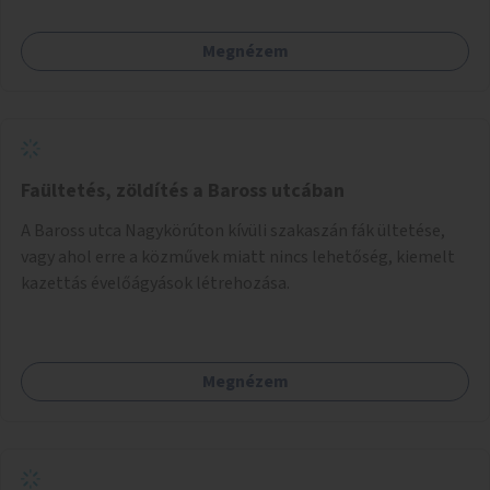
Megnézem
Faültetés, zöldítés a Baross utcában
A Baross utca Nagykörúton kívüli szakaszán fák ültetése,
vagy ahol erre a közművek miatt nincs lehetőség, kiemelt
kazettás évelőágyások létrehozása.
Megnézem