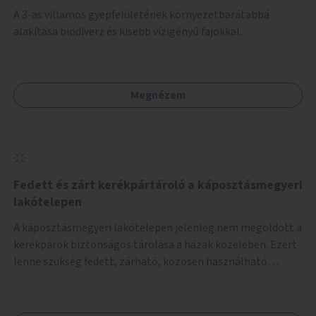
A 3-as villamos gyepfelületének környezetbarátabbá
alakítása biodiverz és kisebb vízigényű fajokkal.
Megnézem
Fedett és zárt kerékpártároló a káposztásmegyeri
lakótelepen
A káposztásmegyeri lakótelepen jelenleg nem megoldott a
kerékpárok biztonságos tárolása a házak közelében. Ezért
lenne szükség fedett, zárható, közösen használható
kerékpártárolók kialakítására, amelyek védelmet nyújtanak
az időjárás viszontagságaival szemben.