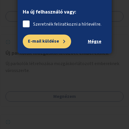
Ha új felhasználó vagy:
Megnézem
Szeretnék feliratkozni a hírlevélre.
E-mail küldése
Mégse
Új parkolók mozgáskorlátozott embereknek
Új parkolók létrehozása mozgáskorlátozott embereknek
városszerte.
Megnézem