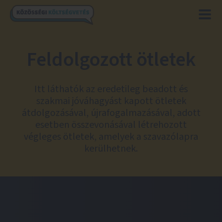
Feldolgozott ötletek
Itt láthatók az eredetileg beadott és
szakmai jóváhagyást kapott ötletek
átdolgozásával, újrafogalmazásával, adott
esetben összevonásával létrehozott
végleges ötletek, amelyek a szavazólapra
kerülhetnek.