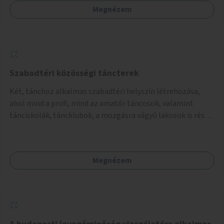
Megnézem
Szabadtéri közösségi táncterek
Két, tánchoz alkalmas szabadtéri helyszín létrehozása,
ahol mind a profi, mind az amatőr táncosok, valamint
tánciskolák, táncklubok, a mozgásra vágyó lakosok is részt
vehetnek közösségi eseményeken.
Megnézem