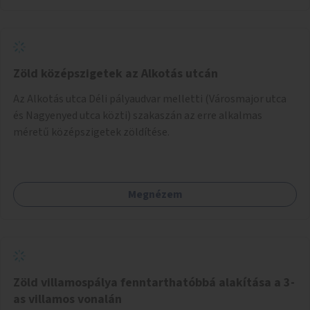
Zöld középszigetek az Alkotás utcán
Az Alkotás utca Déli pályaudvar melletti (Városmajor utca
és Nagyenyed utca közti) szakaszán az erre alkalmas
méretű középszigetek zöldítése.
Megnézem
Zöld villamospálya fenntarthatóbbá alakítása a 3-
as villamos vonalán