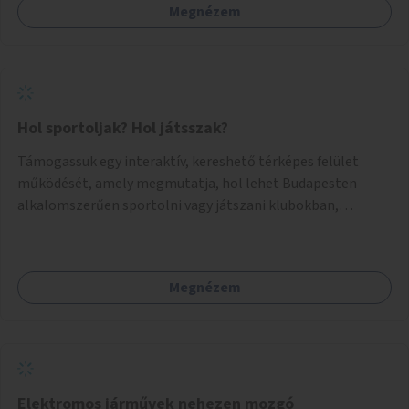
Megnézem
Hol sportoljak? Hol játsszak?
Támogassuk egy interaktív, kereshető térképes felület
működését, amely megmutatja, hol lehet Budapesten
alkalomszerűen sportolni vagy játszani klubokban,
közösségi terekben vagy nyilvános pályákon. A felhasználó
például könnyen megtudhatja, hol tud a környékén jógázni,
bridzsezni, biliárdozni vagy társasjátékozni, és azt is, hogy
Megnézem
ezek mikor érhetők el. A projekt célja, hogy átláthatóvá és
könnyen elérhetővé tegye a város közösségi sport- és
játéklehetőségeit bárki számára, egy már meglévő,
fejlesztett megoldás fenntartásán keresztül.
Elektromos járművek nehezen mozgó