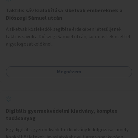
Taktilis sáv kialakítása siketvak embereknek a
Diószegi Sámuel utcán
A siketvak közlekedők segítése érdekében létesüljenek
taktilis sávok a Diószegi Sámuel utcán, különös tekintettel
a gyalogosátkelőknél.
Megnézem
Digitális gyermekvédelmi kiadvány, komplex
tudásanyag
Egy digitális gyermekvédelmi kiadvány kidolgozása, amely
konkrét ötleteket, javaslatokat nyújt arra vonatkozóan,