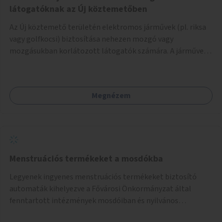
látogatóknak az Új köztemetőben
Az Új köztemető területén elektromos járművek (pl. riksa
vagy golfkocsi) biztosítása nehezen mozgó vagy
mozgásukban korlátozott látogatók számára. A járművek
a temetőkapu és a megadott sírhely között közlekednének.
Megnézem
Menstruációs termékeket a mosdókba
Legyenek ingyenes menstruációs termékeket biztosító
automaták kihelyezve a Fővárosi Önkormányzat által
fenntartott intézmények mosdóiban és nyilvános
illemhelyeken.