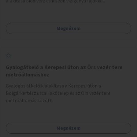
alakítása biodiverz és kisebb vízigényű fajokkal.
Megnézem
Gyalogátkelő a Kerepesi úton az Örs vezér tere
metróállomáshoz
Gyalogos átkelő kialakítása a Kerepesi úton a
Bolgárkertész utcai lakótelep és az Örs vezér tere
metróállomás között.
Megnézem