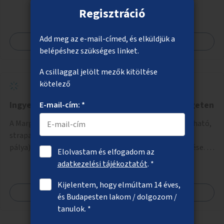
Regisztráció
Add meg az e-mail-címed, és elküldjük a
Megnézem
belépéshez szükséges linket.
A csillaggal jelölt mezők kitöltése
kötelező
Ingyenes sporteszközök bővítése a Margitszigeten
E-mail-cím: *
A Margitsziget északi részén saját testsúllyal használható,
strapabíró edzőeszközök telepítése (street workout
pálya), valamint új kültéri pingpongasztalok kihelyezése. A
Elolvastam és elfogadom az
meglévő fitneszterület jelenleg alig felszerelt, így
adatkezelési tájékoztatót
. *
kihasználatlan. A pingpongasztalok telepítésével egy
népszerű, ingyenes sportolási lehetőség válna elérhetővé a
Kijelentem, hogy elmúltam 14 éves,
Megnézem
sziget északi felén, ahol jelenleg egyetlen asztal sem
és Budapesten lakom / dolgozom /
található.
tanulok. *