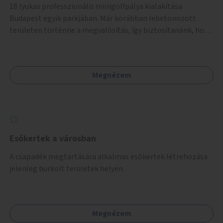
18 lyukas professzionális minigolfpálya kialakítása
Budapest egyik parkjában. Már korábban lebetonozott
területen történne a megvalósítás, így biztosítanánk, hogy
ne vesszen el további zöldfelület.
Megnézem
Esőkertek a városban
A csapadék megtartására alkalmas esőkertek létrehozása
jelenleg burkolt területek helyén.
Megnézem