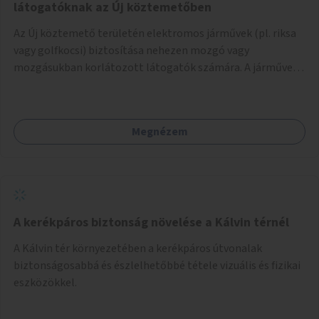
látogatóknak az Új köztemetőben
Az Új köztemető területén elektromos járművek (pl. riksa
vagy golfkocsi) biztosítása nehezen mozgó vagy
mozgásukban korlátozott látogatók számára. A járművek
a temetőkapu és a megadott sírhely között közlekednének.
Megnézem
A kerékpáros biztonság növelése a Kálvin térnél
A Kálvin tér környezetében a kerékpáros útvonalak
biztonságosabbá és észlelhetőbbé tétele vizuális és fizikai
eszközökkel.