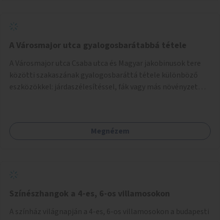
A Városmajor utca gyalogosbarátabbá tétele
A Városmajor utca Csaba utca és Magyar jakobinusok tere
közötti szakaszának gyalogosbaráttá tétele különböző
eszközökkel: járdaszélesítéssel, fák vagy más növényzet
telepítésével (ahol erre lehetőség van), figyelembe véve a
kerékpáros közlekedés biztonságát is.
Megnézem
Színészhangok a 4-es, 6-os villamosokon
A színház világnapján a 4-es, 6-os villamosokon a budapesti