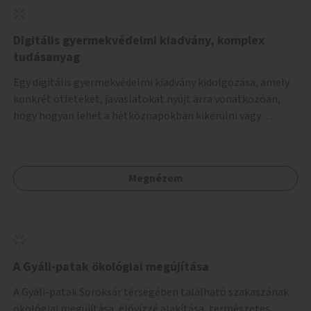
Digitális gyermekvédelmi kiadvány, komplex
tudásanyag
Egy digitális gyermekvédelmi kiadvány kidolgozása, amely
konkrét ötleteket, javaslatokat nyújt arra vonatkozóan,
hogy hogyan lehet a hétköznapokban kikerülni vagy
helyettesíteni a kisgyerekek okoseszköz-használatát.
Megnézem
A Gyáli-patak ökológiai megújítása
A Gyáli-patak Soroksár térségében található szakaszának
ökológiai megújítása, élővízzé alakítása, természetes