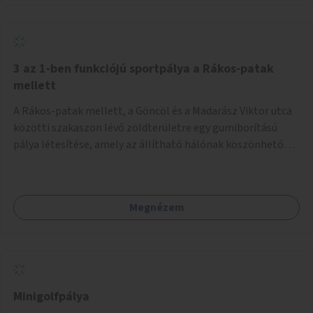
3 az 1-ben funkciójú sportpálya a Rákos-patak
mellett
A Rákos-patak mellett, a Göncöl és a Madarász Viktor utca
közötti szakaszon lévő zöldterületre egy gumiborítású
pálya létesítése, amely az állítható hálónak köszönhetően
alkalmas röplabdára, tollaslabdára, illetve lábteniszre is.
Megnézem
Minigolfpálya