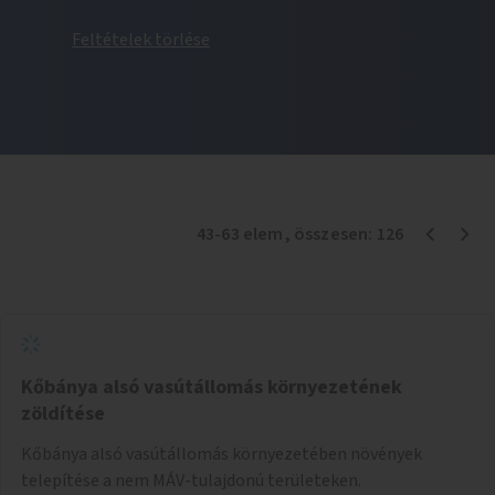
Feltételek törlése
43
-
63
elem
, összesen:
126
Kőbánya alsó vasútállomás környezetének
zöldítése
Kőbánya alsó vasútállomás környezetében növények
telepítése a nem MÁV-tulajdonú területeken.