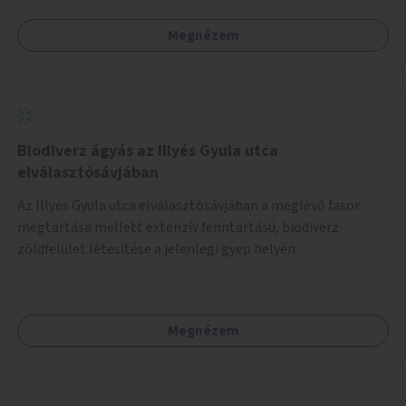
Megnézem
Biodiverz ágyás az Illyés Gyula utca
elválasztósávjában
Az Illyés Gyula utca elválasztósávjában a meglévő fasor
megtartása mellett extenzív fenntartású, biodiverz
zöldfelület létesítése a jelenlegi gyep helyén.
Megnézem