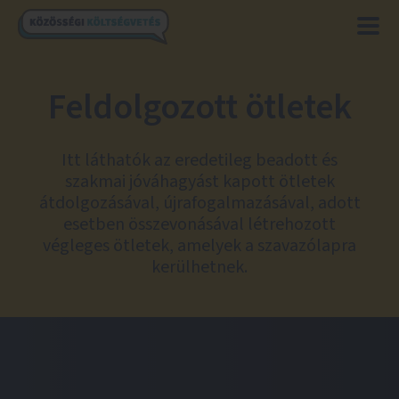
Feldolgozott ötletek
Itt láthatók az eredetileg beadott és
szakmai jóváhagyást kapott ötletek
átdolgozásával, újrafogalmazásával, adott
esetben összevonásával létrehozott
végleges ötletek, amelyek a szavazólapra
kerülhetnek.