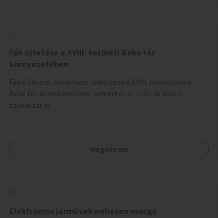
Fák ültetése a XVIII. kerületi Béke tér
környezetében
Fák ültetése, növényzet telepítése a XVIII. kerületben a
Béke tér környezetében, beleértve az Üllői út közeli
szakaszát is.
Megnézem
Elektromos járművek nehezen mozgó