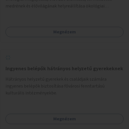
medrének és élővilágának helyreállítása ökológiai
szakértők bevonásával.
Megnézem
Ingyenes belépők hátrányos helyzetű gyerekeknek
Hátrányos helyzetű gyerekek és családjaik számára
ingyenes belépők biztosítása fővárosi fenntartású
kulturális intézményekbe.
Megnézem