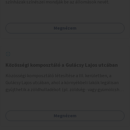
színházak színészei mondják be az állomások nevét.
Megnézem
Közösségi komposztáló a Gulácsy Lajos utcában
Közösségi komposztáló létesítése a III. kerületben, a
Gulácsy Lajos utcában, ahol a környékbeli lakók legálisan
gyűjthetik a zöldhulladékot (pl. zöldség- vagy gyümölcshéj,
letört gallyak, falevelek), akár aprítási lehetőséggel is. A
fenntartható működés érdekében a lakosok számára
komposztmesteri képzést is biztosítunk. A komposztáló
Megnézem
csak akkor valósulhat meg, ha létrejön egy helyi fenntartó
közösség, amely vállalja a működtetést és a felügyeletet.