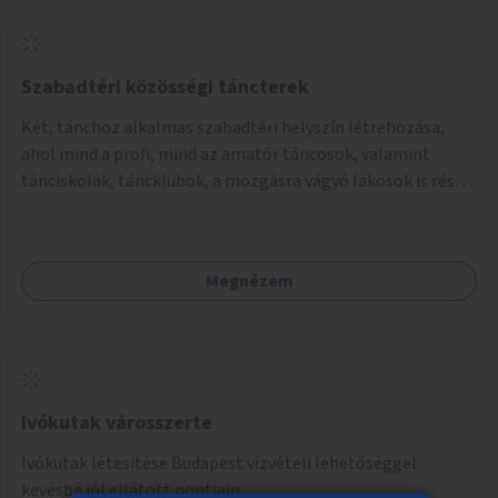
Szabadtéri közösségi táncterek
Két, tánchoz alkalmas szabadtéri helyszín létrehozása,
ahol mind a profi, mind az amatőr táncosok, valamint
tánciskolák, táncklubok, a mozgásra vágyó lakosok is részt
vehetnek közösségi eseményeken.
Megnézem
Ivókutak városszerte
Ivókutak létesítése Budapest vízvételi lehetőséggel
kevésbé jól ellátott pontjain.