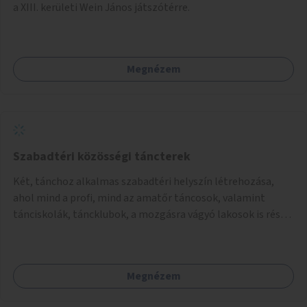
a XIII. kerületi Wein János játszótérre.
Megnézem
Szabadtéri közösségi táncterek
Két, tánchoz alkalmas szabadtéri helyszín létrehozása,
ahol mind a profi, mind az amatőr táncosok, valamint
tánciskolák, táncklubok, a mozgásra vágyó lakosok is részt
vehetnek közösségi eseményeken.
Megnézem