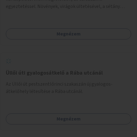
egyeztetéssel. Növények, virágok ültetésével, a sétány
felújításával, természetes burkolatú futókör
létrehozásával sokat javulhatna a park minősége.
Megnézem
Üllői úti gyalogosátkelő a Rába utcánál
Az Üllői út pestszentlőrinci szakaszán új gyalogos-
átkelőhely létesítése a Rába utcánál.
Megnézem