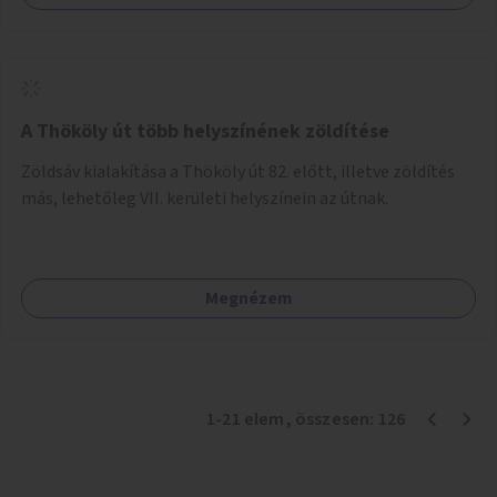
A Thököly út több helyszínének zöldítése
Zöldsáv kialakítása a Thököly út 82. előtt, illetve zöldítés
más, lehetőleg VII. kerületi helyszínein az útnak.
Megnézem
1
-
21
elem
, összesen:
126