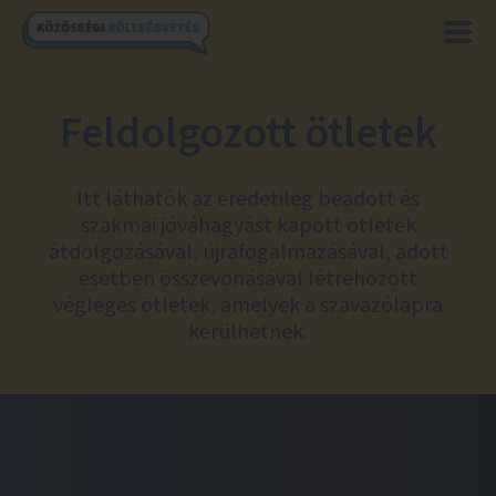
Feldolgozott ötletek
Itt láthatók az eredetileg beadott és
szakmai jóváhagyást kapott ötletek
átdolgozásával, újrafogalmazásával, adott
esetben összevonásával létrehozott
végleges ötletek, amelyek a szavazólapra
kerülhetnek.