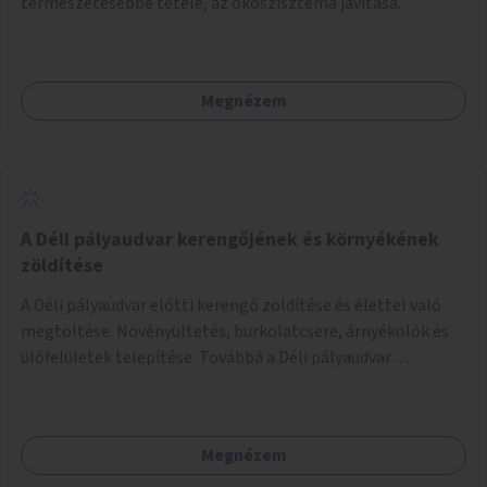
természetesebbé tétele, az ökoszisztéma javítása.
Megnézem
A Déli pályaudvar kerengőjének és környékének
zöldítése
A Déli pályaudvar előtti kerengő zöldítése és élettel való
megtöltése. Növényültetés, burkolatcsere, árnyékolók és
ülőfelületek telepítése. Továbbá a Déli pályaudvar
környezetének zöldítése, a kihasználatlan területek
zöldfelületekkel való gazdagítása.
Megnézem