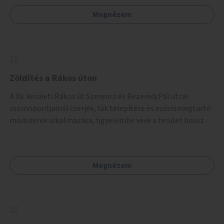
számára, önkormányzati intézményben vagy külső
Megnézem
helyszínen iskolai együttműködéssel. A szervezést az
Önkormányzat koordinálná, a tematikát a szakemberek
alakítanák ki, külön figyelmet fordítva a hátrányos helyzetű
gyerekek bevonására is. A program pilot jelleggel indulna,
több korosztály számára.
Zöldítés a Rákos úton
A XV. kerületi Rákos út Szerencs és Bezerédj Pál utcai
csomópontjainál cserjék, fák telepítése és esővízmegtartó
módszerek alkalmazása, figyelembe véve a terület hosszú
távú átalakítási terveit.
Megnézem