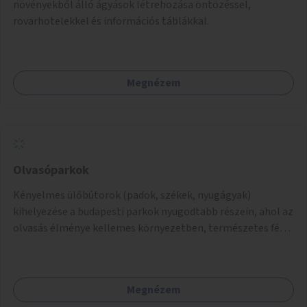
növényekből álló ágyások létrehozása öntözéssel,
rovarhotelekkel és információs táblákkal.
Megnézem
Olvasóparkok
Kényelmes ülőbútorok (padok, székek, nyugágyak)
kihelyezése a budapesti parkok nyugodtabb részein, ahol az
olvasás élménye kellemes környezetben, természetes fény
mellett valósulhat meg. Árnyékolással, valamint
könyvcserepolcokkal kiegészítve ezek a terek lehetőséget
adnának a kikapcsolódásra, az olvasás népszerűsítésére.
Megnézem