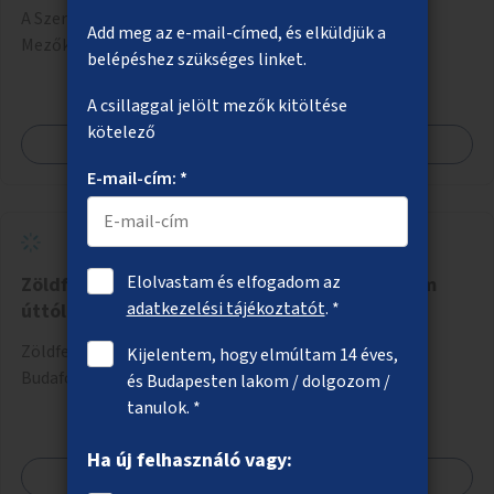
A Szerémi úti kerékpárút és járda meghosszabbítása a
Add meg az e-mail-címed, és elküldjük a
Mezőkövesdi úttól a Savoya parkig.
belépéshez szükséges linket.
A csillaggal jelölt mezők kitöltése
kötelező
Megnézem
E-mail-cím: *
Elolvastam és elfogadom az
Zöldfelületek a Budafoki úton a Hengermalom
adatkezelési tájékoztatót
. *
úttól kifelé
Zöldfelületek létesítése erre alkalmas helyszíneken a
Kijelentem, hogy elmúltam 14 éves,
Budafoki úton a Hengermalom úttól kifelé.
és Budapesten lakom / dolgozom /
tanulok. *
Ha új felhasználó vagy:
Megnézem