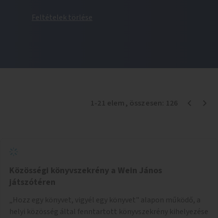
Feltételek törlése
1
-
21
elem
, összesen:
126
Közösségi könyvszekrény a Wein János
játszótéren
„Hozz egy könyvet, vigyél egy könyvet" alapon működő, a
helyi közösség által fenntartott könyvszekrény kihelyezése