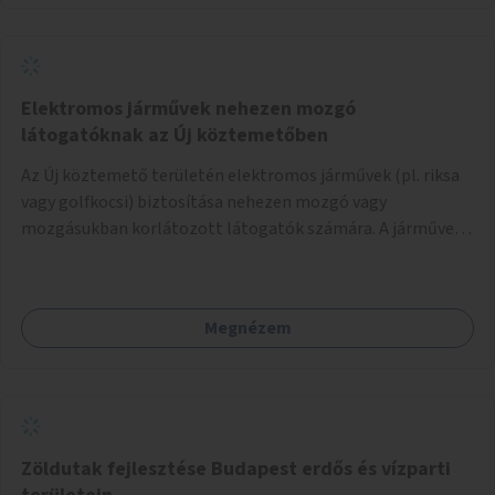
Elektromos járművek nehezen mozgó
látogatóknak az Új köztemetőben
Az Új köztemető területén elektromos járművek (pl. riksa
vagy golfkocsi) biztosítása nehezen mozgó vagy
mozgásukban korlátozott látogatók számára. A járművek
a temetőkapu és a megadott sírhely között közlekednének.
Megnézem
Zöldutak fejlesztése Budapest erdős és vízparti