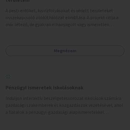
területein
A pesti erdőket, kisvízfolyásokat és védett területeket
összekapcsoló zöldúthálózat elindítása. A projekt célja a
már létező, de gyakran elhanyagolt vagy ismeretlen
ösvények biztonságosabbá és használhatóbbá tétele,
különösen a közúti átvezetések, csúszós szakaszok és
szűkületek javításával, néhány ponton pedig helyszíni
Megnézem
beavatkozással (pl. táblák kihelyezése, hulladékgyűjtők,
akadálymentesítés). Az útvonalak kijelölése és
koncepcióterv-szintű összekötése támogatná a
zöldutakon való közlekedést.
Pénzügyi ismeretek iskolásoknak
Induljon interaktív beszélgetéssorozat iskolások számára
gazdasági szakemberek és közgazdászok vezetésével, ahol
a fiatalok a pénzügyi-gazdasági alapismeretekkel
kapcsolatban tájékozódhatnak. A program többalkalmas
lenne, heti rendszerességgel tartanák iskolai csoportok