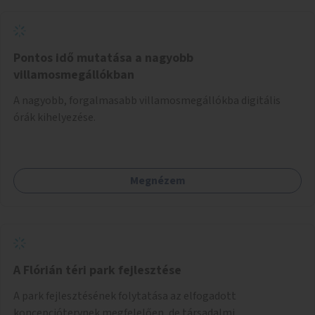
Pontos idő mutatása a nagyobb
villamosmegállókban
A nagyobb, forgalmasabb villamosmegállókba digitális
órák kihelyezése.
Megnézem
A Flórián téri park fejlesztése
A park fejlesztésének folytatása az elfogadott
koncepciótervnek megfelelően, de társadalmi