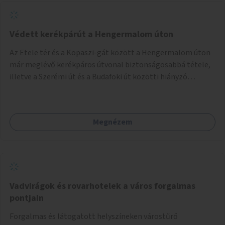
Védett kerékpárút a Hengermalom úton
Az Etele tér és a Kopaszi-gát között a Hengermalom úton
már meglévő kerékpáros útvonal biztonságosabbá tétele,
illetve a Szerémi út és a Budafoki út közötti hiányzó
szakasz kiépítése. Ezáltal gyerek- és családbarát
kerékpáros útvonal alakítható ki, amely többek között
iskolákhoz, kulturális intézményekhez és a Kopaszi-gáthoz
Megnézem
biztosítana elérést.
Vadvirágok és rovarhotelek a város forgalmas
pontjain
Forgalmas és látogatott helyszíneken várostűrő