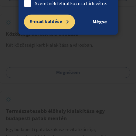
Szeretnék feliratkozni a hírlevélre.
E-mail küldése
Mégse
Közösségi kertek létrehozása
Két közösségi kert kialakítása a városban.
Megnézem
Természetesebb élőhely kialakítása egy
budapesti patak mentén
Egy budapesti patakszakasz revitalizációja,