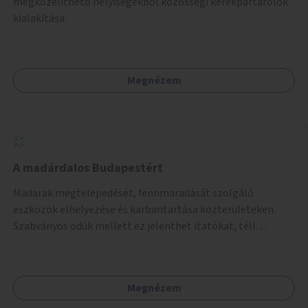
megközelíthető helyiségekből közösségi kerékpártárolók
kialakítása.
Megnézem
A madárdalos Budapestért
Madarak megtelepedését, fennmaradását szolgáló
eszközök elhelyezése és karbantartása közterületeken.
Szabványos odúk mellett ez jelenthet itatókat, téli
madáretetőket is.
Megnézem