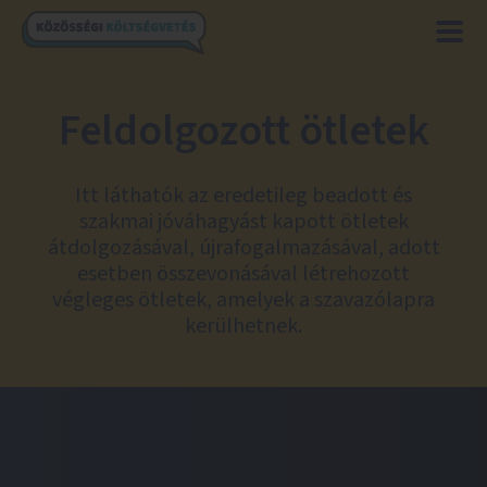
Feldolgozott ötletek
Itt láthatók az eredetileg beadott és
szakmai jóváhagyást kapott ötletek
átdolgozásával, újrafogalmazásával, adott
esetben összevonásával létrehozott
végleges ötletek, amelyek a szavazólapra
kerülhetnek.