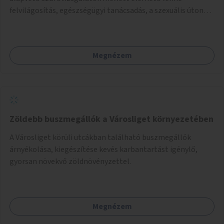
felvilágosítás, egészségügyi tanácsadás, a szexuális úton
terjedő betegségek szűrése és a szenvedélybetegek
támogatása.
Megnézem
Zöldebb buszmegállók a Városliget környezetében
A Városliget körüli utcákban található buszmegállók
árnyékolása, kiegészítése kevés karbantartást igénylő,
gyorsan növekvő zöldnövényzettel.
Megnézem