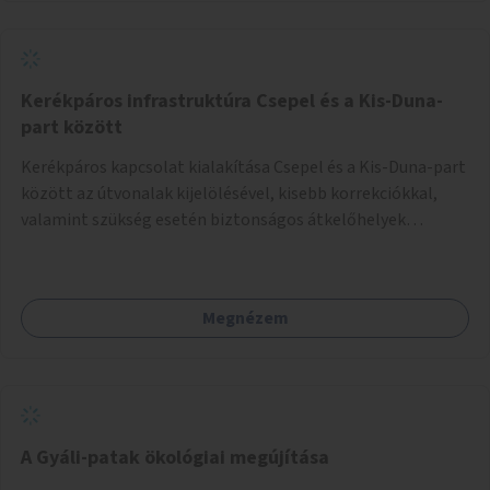
Kerékpáros infrastruktúra Csepel és a Kis-Duna-
part között
Kerékpáros kapcsolat kialakítása Csepel és a Kis-Duna-part
között az útvonalak kijelölésével, kisebb korrekciókkal,
valamint szükség esetén biztonságos átkelőhelyek
létesítésével.
Megnézem
A Gyáli-patak ökológiai megújítása