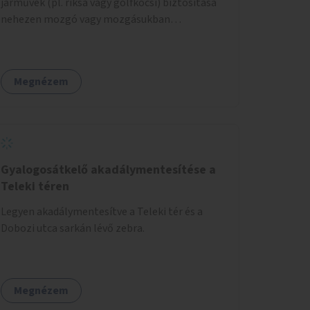
járművek (pl. riksa vagy golfkocsi) biztosítása
nehezen mozgó vagy mozgásukban
korlátozott látogatók számára. A járművek a
temetőkapu és a megadott sírhely között
közlekednének.
Megnézem
Gyalogosátkelő akadálymentesítése a
Teleki téren
Legyen akadálymentesítve a Teleki tér és a
Dobozi utca sarkán lévő zebra.
Megnézem