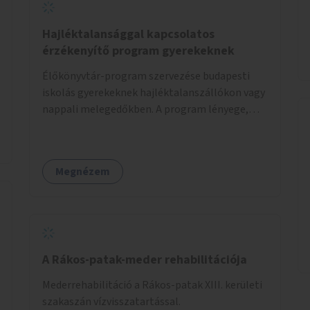
Hajléktalansággal kapcsolatos
érzékenyítő program gyerekeknek
Élőkönyvtár-program szervezése budapesti
iskolás gyerekeknek hajléktalanszállókon vagy
nappali melegedőkben. A program lényege,
hogy mesélésre nyitott hajléktalan emberek a
személyes történeteiket osztják meg egy
biztonságos, nyugodt környezetben. A diákok
Megnézem
szabadon választhatnak, hogy kihez
szeretnének odamenni beszélgetni, kérdéseket
feltenni – ezáltal közvetlen kapcsolat
alakulhat ki.
A Rákos-patak-meder rehabilitációja
Mederrehabilitáció a Rákos-patak XIII. kerületi
szakaszán vízvisszatartással.