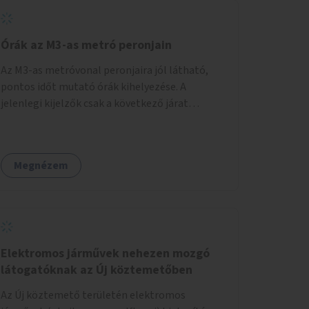
Órák az M3-as metró peronjain
Az M3-as metróvonal peronjaira jól látható,
pontos időt mutató órák kihelyezése. A
jelenlegi kijelzők csak a következő járat
érkezését mutatják, az aktuális időt nem. Az
órák a peronokon várakozók tájékozódását
segítenék, ahogyan az más közösségi tereken
Megnézem
is bevett gyakorlat.
Elektromos járművek nehezen mozgó
látogatóknak az Új köztemetőben
Az Új köztemető területén elektromos