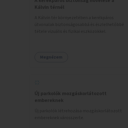
A kerékpáros biztonság növelése a
Kálvin térnél
A Kálvin tér környezetében a kerékpáros
útvonalak biztonságosabbá és észlelhetőbbé
tétele vizuális és fizikai eszközökkel.
Megnézem
Új parkolók mozgáskorlátozott
embereknek
Új parkolók létrehozása mozgáskorlátozott
embereknek városszerte.