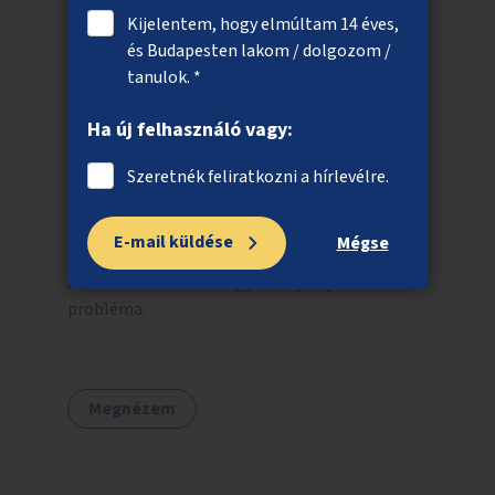
Kijelentem, hogy elmúltam 14 éves,
és Budapesten lakom / dolgozom /
Megnézem
tanulok. *
Ha új felhasználó vagy:
Szeretnék feliratkozni a hírlevélre.
Sebességmérőkkel a gyorshajtás ellen
E-mail küldése
Mégse
Sebességmérő készülékek kihelyezése olyan
útszakaszokra, ahol a gyorshajtás jellemző
probléma.
Megnézem