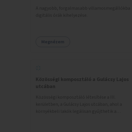
A nagyobb, forgalmasabb villamosmegállókba
digitális órák kihelyezése.
Megnézem
Közösségi komposztáló a Gulácsy Lajos
utcában
Közösségi komposztáló létesítése a III.
kerületben, a Gulácsy Lajos utcában, ahol a
környékbeli lakók legálisan gyűjthetik a
zöldhulladékot (pl. zöldség- vagy gyümölcshéj,
letört gallyak, falevelek), akár aprítási