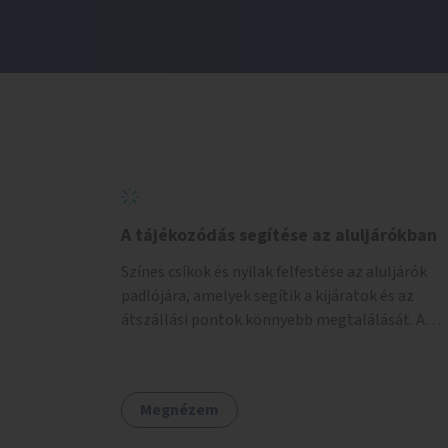
A tájékozódás segítése az aluljárókban
Színes csíkok és nyilak felfestése az aluljárók
padlójára, amelyek segítik a kijáratok és az
átszállási pontok könnyebb megtalálását. A
megoldás célja a tájékozódás egyszerűsítése,
különösen a kevésbé gyakran közlekedők és a
turisták számára, nemzetközi jó gyakorlatok
Megnézem
alapján.