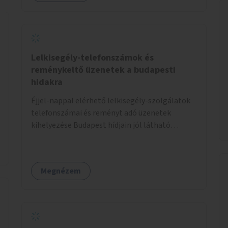
Lelkisegély-telefonszámok és
reménykeltő üzenetek a budapesti
hidakra
Éjjel-nappal elérhető lelkisegély-szolgálatok
telefonszámai és reményt adó üzenetek
kihelyezése Budapest hídjain jól látható
helyekre, valamint a lelkisegély-vonalakat
fenntartó szervezetek támogatása, hogy
legyen kapacitásuk a növekvő számú hívások
Megnézem
fogadására.