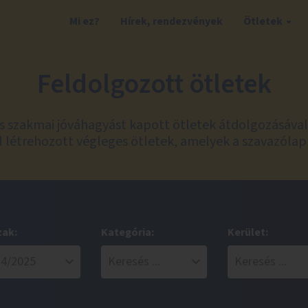
Mi ez?
Hírek, rendezvények
Ötletek
Feldolgozott ötletek
és szakmai jóváhagyást kapott ötletek átdolgozásáva
 létrehozott végleges ötletek, amelyek a szavazólap
zak:
Kategória:
Kerület: