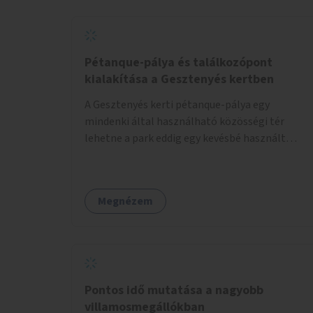
Pétanque-pálya és találkozópont
kialakítása a Gesztenyés kertben
A Gesztenyés kerti pétanque-pálya egy
mindenki által használható közösségi tér
lehetne a park eddig egy kevésbé használt
részén. A játék egyszerre nyújtana lehetőséget
kikapcsolódásra, társasági élményre és
sportolásra – generációkon átívelően, akár
Megnézem
mozgásukban korlátozott, autizmussal vagy
demenciával élő emberek számára is.
Pontos idő mutatása a nagyobb
villamosmegállókban