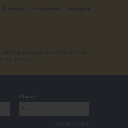
Belépés
Regisztráció
English
l, újrafogalmazásával, adott esetben
ra kerülhetnek.
Állapot:
Feltételek törlése