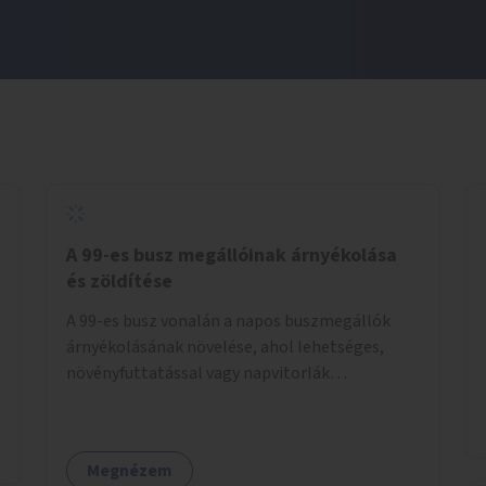
A 99-es busz megállóinak árnyékolása
és zöldítése
A 99-es busz vonalán a napos buszmegállók
árnyékolásának növelése, ahol lehetséges,
növényfuttatással vagy napvitorlák
telepítésével. A projekt pilot jelleggel
valósulna meg, a helyszíni adottságok
figyelembevételével.
Megnézem