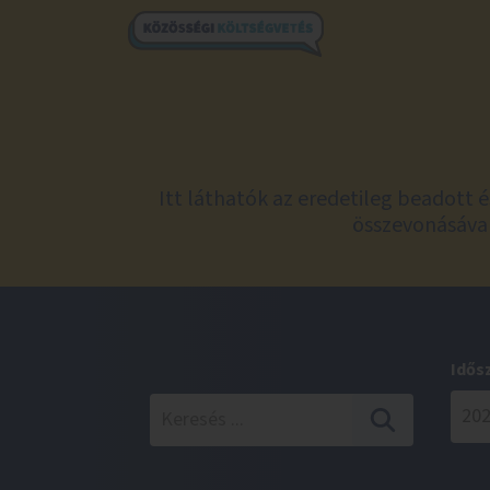
Itt láthatók az eredetileg beadott 
összevonásával
Idős