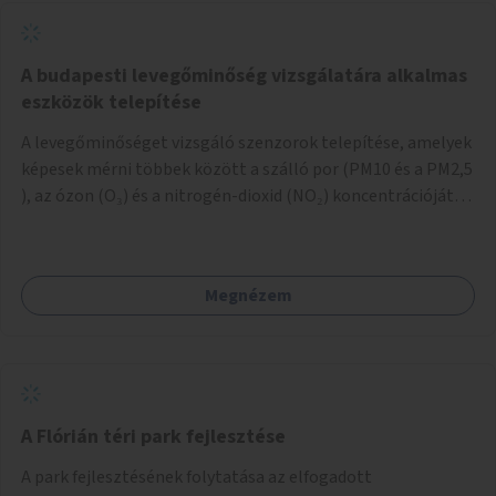
A budapesti levegőminőség vizsgálatára alkalmas
eszközök telepítése
A levegőminőséget vizsgáló szenzorok telepítése, amelyek
képesek mérni többek között a szálló por (PM10 és a PM2,5
), az ózon (O₃) és a nitrogén-dioxid (NO₂) koncentrációját,
valamint meteorológiai paramétereket, például a
szélsebességet, a szélirányt, a hőmérsékletet vagy a relatív
páratartalmat. A gyűjtött adatok egy online platformon
Megnézem
(webes felület és mobilalkalmazás) lennének elérhetők,
térképes megjelenítéssel és időbeli bontásban.
A Flórián téri park fejlesztése
A park fejlesztésének folytatása az elfogadott