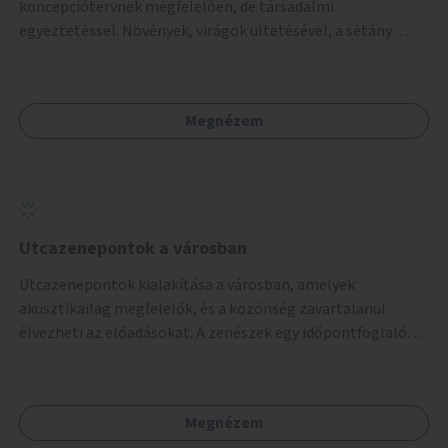
koncepciótervnek megfelelően, de társadalmi
egyeztetéssel. Növények, virágok ültetésével, a sétány
felújításával, természetes burkolatú futókör
létrehozásával sokat javulhatna a park minősége.
Megnézem
Utcazenepontok a városban
Utcazenepontok kialakítása a városban, amelyek
akusztikailag megfelelők, és a közönség zavartalanul
élvezheti az előadásokat. A zenészek egy időpontfoglalón
jelentkezhetnek be fellépni.
Megnézem