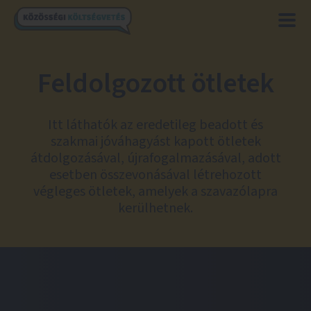
Feldolgozott ötletek
Itt láthatók az eredetileg beadott és
szakmai jóváhagyást kapott ötletek
átdolgozásával, újrafogalmazásával, adott
esetben összevonásával létrehozott
végleges ötletek, amelyek a szavazólapra
kerülhetnek.