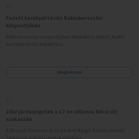
Fedett kerékpártároló Rákoskeresztúr
központjában
Rákoskeresztúr központjában időjárástól védett, fedett
kerékpártároló kialakítása.
Megnézem
Zöld járdaszigetek a 17-es villamos Bécsi úti
szakaszán
A Bécsi út/Vörösvári út és a Szent Margit Kórház közötti
szakaszon a járdaszigetek zöldítése.