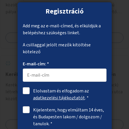
közötti szakaszon lévő zöldterületre egy gumiborítású
Regisztráció
pálya létesítése, amely az állítható hálónak köszönhetően
alkalmas röplabdára, tollaslabdára, illetve lábteniszre is.
Add meg az e-mail-címed, és elküldjük a
belépéshez szükséges linket.
Megnézem
A csillaggal jelölt mezők kitöltése
kötelező
E-mail-cím: *
Kerékpáros pumpapálya a Rákos-patak mentén
Kerékpárosoknak pumpapálya (hullámpálya, pumptrack)
Elolvastam és elfogadom az
létrehozása a Rákos-patak mentén a Váci út és a Lomb utca
adatkezelési tájékoztatót
. *
közötti parkoló helyén.
Kijelentem, hogy elmúltam 14 éves,
és Budapesten lakom / dolgozom /
tanulok. *
Megnézem