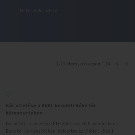
Feltételek törlése
1
-
21
elem
, összesen:
126
Fák ültetése a XVIII. kerületi Béke tér
környezetében
Fák ültetése, növényzet telepítése a XVIII. kerületben a
Béke tér környezetében, beleértve az Üllői út közeli