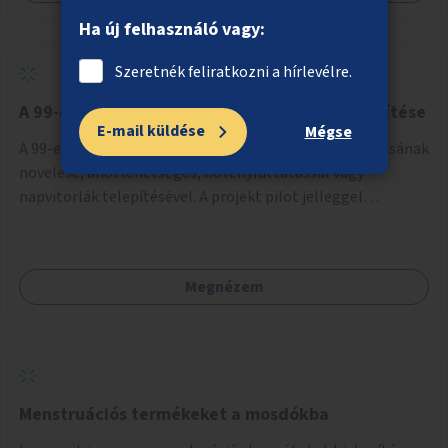
Ha új felhasználó vagy:
Szeretnék feliratkozni a hírlevélre.
A 99-es busz megállóinak árnyékolása és zöldítése
E-mail küldése
Mégse
A 99-es busz vonalán a napos buszmegállók árnyékolásának
növelése, ahol lehetséges, növényfuttatással vagy
napvitorlák telepítésével. A projekt pilot jelleggel
valósulna meg, a helyszíni adottságok figyelembevételével.
Megnézem
Menstruációs termékeket a mosdókba