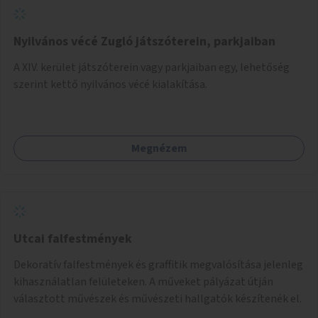
Nyilvános vécé Zugló játszóterein, parkjaiban
A XIV. kerület játszóterein vagy parkjaiban egy, lehetőség
szerint kettő nyilvános vécé kialakítása.
Megnézem
Utcai falfestmények
Dekoratív falfestmények és graffitik megvalósítása jelenleg
kihasználatlan felületeken. A műveket pályázat útján
választott művészek és művészeti hallgatók készítenék el.