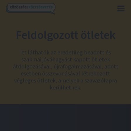
Feldolgozott ötletek
Itt láthatók az eredetileg beadott és
szakmai jóváhagyást kapott ötletek
átdolgozásával, újrafogalmazásával, adott
esetben összevonásával létrehozott
végleges ötletek, amelyek a szavazólapra
kerülhetnek.