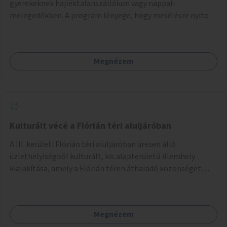
gyerekeknek hajléktalanszállókon vagy nappali
melegedőkben. A program lényege, hogy mesélésre nyitott
hajléktalan emberek a személyes történeteiket osztják
meg egy biztonságos, nyugodt környezetben. A diákok
szabadon választhatnak, hogy kihez szeretnének odamenni
Megnézem
beszélgetni, kérdéseket feltenni – ezáltal közvetlen
kapcsolat alakulhat ki.
Kulturált vécé a Flórián téri aluljáróban
A III. kerületi Flórián téri aluljáróban üresen álló
üzlethelyiségből kulturált, kis alapterületű illemhely
kialakítása, amely a Flórián téren áthaladó közönséget
szolgálná ki.
Megnézem