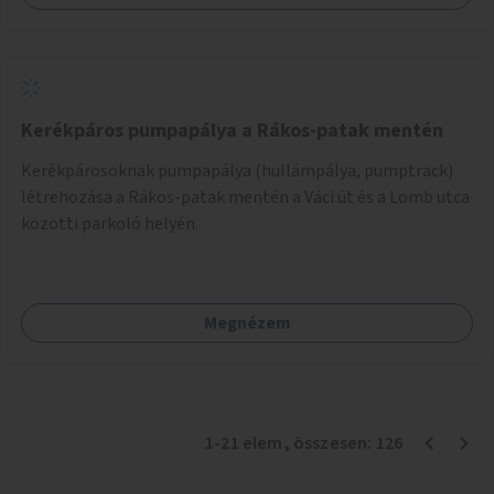
Önkormányzat koordinálná, a tematikát a szakemberek
alakítanák ki, külön figyelmet fordítva a hátrányos helyzetű
gyerekek bevonására is. A program pilot jelleggel indulna,
több korosztály számára.
Kerékpáros pumpapálya a Rákos-patak mentén
Kerékpárosoknak pumpapálya (hullámpálya, pumptrack)
létrehozása a Rákos-patak mentén a Váci út és a Lomb utca
közötti parkoló helyén.
Megnézem
1
-
21
elem
, összesen:
126