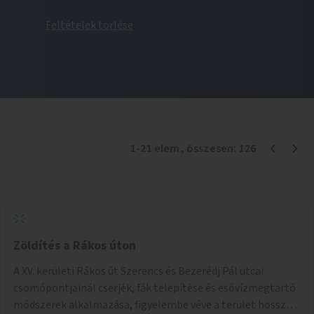
Feltételek törlése
1
-
21
elem
, összesen:
126
Zöldítés a Rákos úton
A XV. kerületi Rákos út Szerencs és Bezerédj Pál utcai
csomópontjainál cserjék, fák telepítése és esővízmegtartó
módszerek alkalmazása, figyelembe véve a terület hosszú