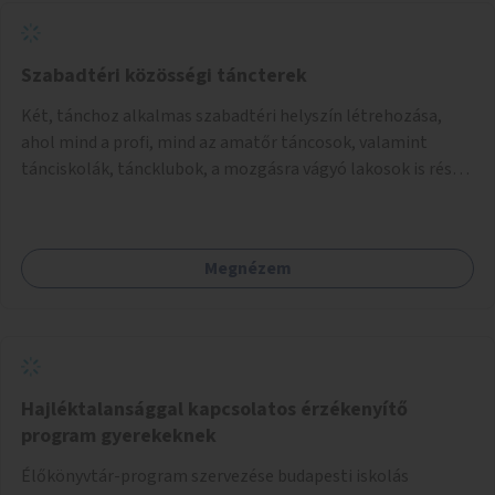
Szabadtéri közösségi táncterek
Két, tánchoz alkalmas szabadtéri helyszín létrehozása,
ahol mind a profi, mind az amatőr táncosok, valamint
tánciskolák, táncklubok, a mozgásra vágyó lakosok is részt
vehetnek közösségi eseményeken.
Megnézem
Hajléktalansággal kapcsolatos érzékenyítő
program gyerekeknek
Élőkönyvtár-program szervezése budapesti iskolás