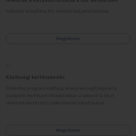
Ivókutak a kutyafuttatókba a XIII. kerületben
Ivókutak telepítése XIII. kerületi kutyafuttatókba.
Megnézem
Közösségi kertészkedés
Önkéntes program indítása, amelynek segítségével a
budapesti kertészeti feladatokban a lakosok is részt
vehetnek kertészeti szakemberek irányításával.
Megnézem