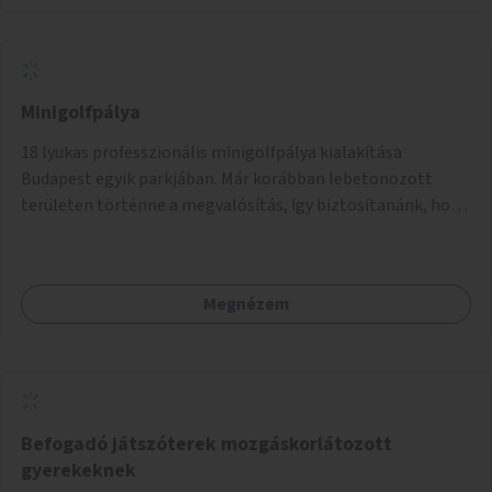
Minigolfpálya
18 lyukas professzionális minigolfpálya kialakítása
Budapest egyik parkjában. Már korábban lebetonozott
területen történne a megvalósítás, így biztosítanánk, hogy
ne vesszen el további zöldfelület.
Megnézem
Befogadó játszóterek mozgáskorlátozott
gyerekeknek