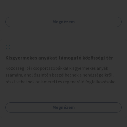
távú átalakítási terveit.
Megnézem
Kisgyermekes anyákat támogató közösségi tér
Közösségi tér csoportszobákkal kisgyermekes anyák
számára, ahol őszintén beszélhetnek a nehézségeikről,
részt vehetnek önismereti és regeneráló foglalkozásokon
(pl. gyógytorna, jóga, terápia), miközben a gyerekek
biztonságban játszhatnak.
Megnézem