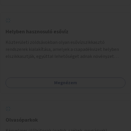
Helyben hasznosuló esővíz
Közterületi zöldsávokban olyan esővízszikkasztó
rendszerek kialakítása, amelyek a csapadékvizet helyben
elszikkasztják, egyúttal lehetőséget adnak növényzet
telepítésére is.
Megnézem
Olvasóparkok
Kényelmes ülőbútorok (padok, székek, nyugágyak)