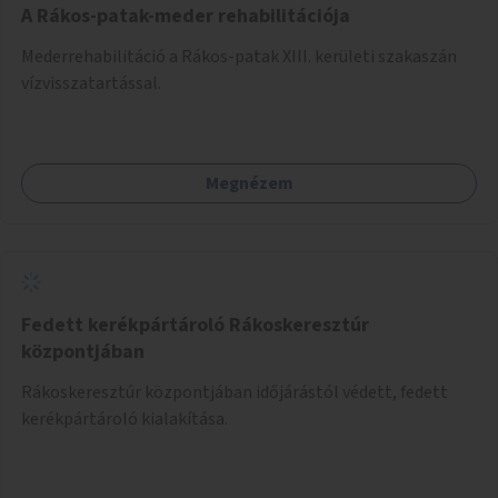
A Rákos-patak-meder rehabilitációja
Mederrehabilitáció a Rákos-patak XIII. kerületi szakaszán
vízvisszatartással.
Megnézem
Fedett kerékpártároló Rákoskeresztúr
központjában
Rákoskeresztúr központjában időjárástól védett, fedett
kerékpártároló kialakítása.