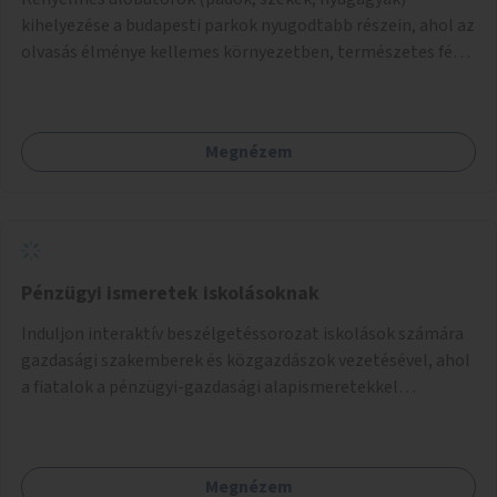
kihelyezése a budapesti parkok nyugodtabb részein, ahol az
olvasás élménye kellemes környezetben, természetes fény
mellett valósulhat meg. Árnyékolással, valamint
könyvcserepolcokkal kiegészítve ezek a terek lehetőséget
adnának a kikapcsolódásra, az olvasás népszerűsítésére.
Megnézem
Pénzügyi ismeretek iskolásoknak
Induljon interaktív beszélgetéssorozat iskolások számára
gazdasági szakemberek és közgazdászok vezetésével, ahol
a fiatalok a pénzügyi-gazdasági alapismeretekkel
kapcsolatban tájékozódhatnak. A program többalkalmas
lenne, heti rendszerességgel tartanák iskolai csoportok
számára, önkormányzati intézményben vagy külső
Megnézem
helyszínen iskolai együttműködéssel. A szervezést az