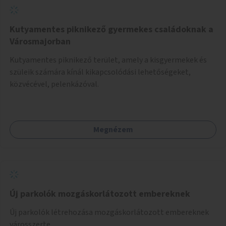
Kutyamentes piknikező gyermekes családoknak a
Városmajorban
Kutyamentes piknikező terület, amely a kisgyermekek és
szüleik számára kínál kikapcsolódási lehetőségeket,
közvécével, pelenkázóval.
Megnézem
Új parkolók mozgáskorlátozott embereknek
Új parkolók létrehozása mozgáskorlátozott embereknek
városszerte.