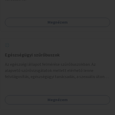
Megnézem
Egészségügyi szűrőbuszok
Az egészségi állapot felmérése szűrőbuszokban. Az
alapvető szűrővizsgálatok mellett elérhető lenne
felvilágosítás, egészségügyi tanácsadás, a szexuális úton
terjedő betegségek szűrése és a szenvedélybetegek
támogatása.
Megnézem