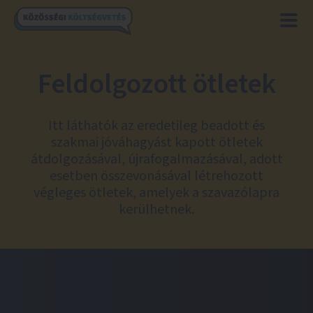
Feldolgozott ötletek
Itt láthatók az eredetileg beadott és
szakmai jóváhagyást kapott ötletek
átdolgozásával, újrafogalmazásával, adott
esetben összevonásával létrehozott
végleges ötletek, amelyek a szavazólapra
kerülhetnek.