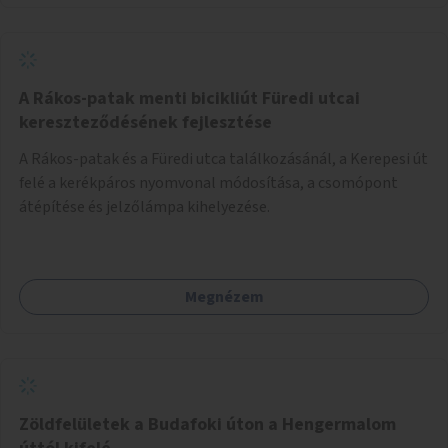
A Rákos-patak menti bicikliút Füredi utcai
kereszteződésének fejlesztése
A Rákos-patak és a Füredi utca találkozásánál, a Kerepesi út
felé a kerékpáros nyomvonal módosítása, a csomópont
átépítése és jelzőlámpa kihelyezése.
Megnézem
Zöldfelületek a Budafoki úton a Hengermalom