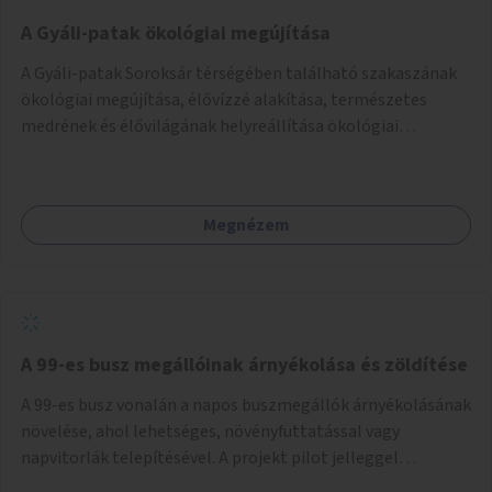
A Gyáli-patak ökológiai megújítása
A Gyáli-patak Soroksár térségében található szakaszának
ökológiai megújítása, élővízzé alakítása, természetes
medrének és élővilágának helyreállítása ökológiai
szakértők bevonásával.
Megnézem
A 99-es busz megállóinak árnyékolása és zöldítése
A 99-es busz vonalán a napos buszmegállók árnyékolásának
növelése, ahol lehetséges, növényfuttatással vagy
napvitorlák telepítésével. A projekt pilot jelleggel
valósulna meg, a helyszíni adottságok figyelembevételével.