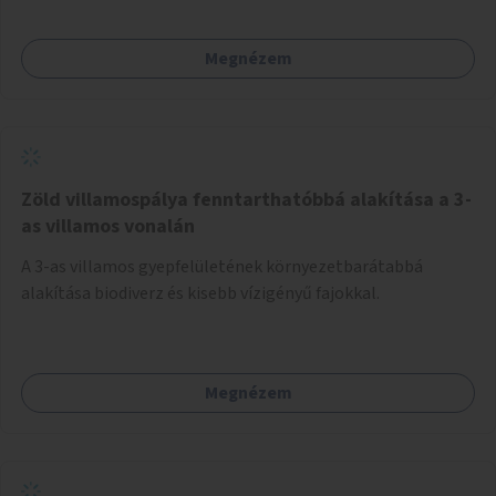
Megnézem
Zöld villamospálya fenntarthatóbbá alakítása a 3-
as villamos vonalán
A 3-as villamos gyepfelületének környezetbarátabbá
alakítása biodiverz és kisebb vízigényű fajokkal.
Megnézem