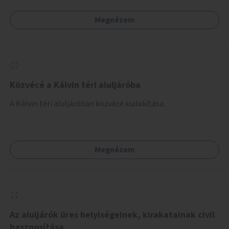
Megnézem
Közvécé a Kálvin téri aluljáróba
A Kálvin téri aluljáróban közvécé kialakítása.
Megnézem
Az aluljárók üres helyiségeinek, kirakatainak civil
hasznosítása