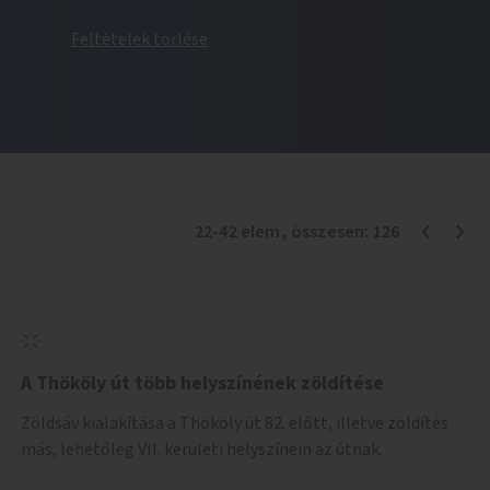
Feltételek törlése
22
-
42
elem
, összesen:
126
A Thököly út több helyszínének zöldítése
Zöldsáv kialakítása a Thököly út 82. előtt, illetve zöldítés
más, lehetőleg VII. kerületi helyszínein az útnak.