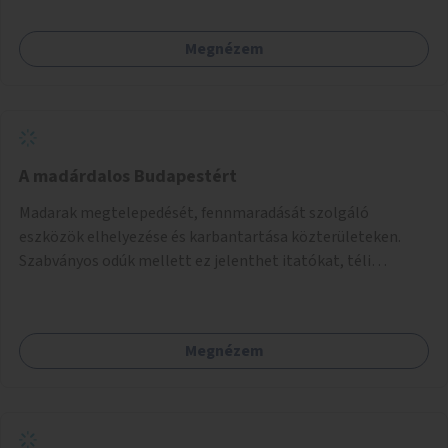
Megnézem
A madárdalos Budapestért
Madarak megtelepedését, fennmaradását szolgáló
eszközök elhelyezése és karbantartása közterületeken.
Szabványos odúk mellett ez jelenthet itatókat, téli
madáretetőket is.
Megnézem