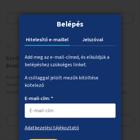
Megnézem
Belépés
Hitelesítő e-maillel
Jelszóval
Add meg az e-mail-címed, és elküldjük a
Kerékpáros összeköttetés a Thököly úton a
belépéshez szükséges linket.
Bosnyák tér felé
A kerékpározás feltételeinek javítása a Thököly úton.
A csillaggal jelölt mezők kitöltése
Jelenleg a Tisza István tér (Róna utca) és a Bosnyák tér
kötelező
között nincs kerékpársáv, és csak a most épülő szakaszon
E-mail-cím: *
folytatódik a Bosnyák tér után.
Megnézem
Adatkezelési tájékoztató