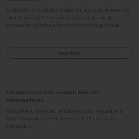
Az aluljárók üres üzlethelyiségeiben ingyenes, dekoratív és
interaktív megjelenési lehetőség biztosítása civil
szervezetek számára, a társadalmi felelősségvállalás
jegyében. A cél, hogy közérdekű, segítő tevékenységeket
mutassanak be látványos, gondolatébresztő formában,
például rajzokkal, kérdésekkel, üzenetküldési lehetőséggel
Megnézem
vagy akciónapokkal – bérleti és közüzemi díjak nélkül, a
jelenlegi elhanyagolt állapot helyett.
Fák ültetése a XVIII. kerületi Béke tér
környezetében
Fák ültetése, növényzet telepítése a XVIII. kerületben a
Béke tér környezetében, beleértve az Üllői út közeli
szakaszát is.