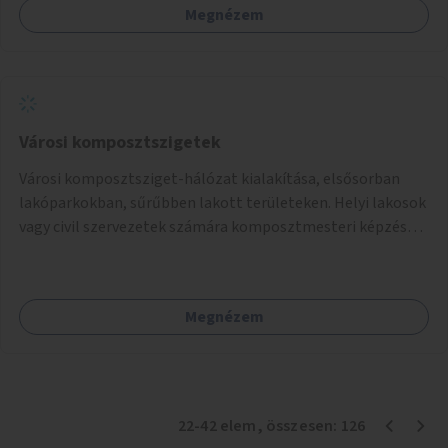
Megnézem
Városi komposztszigetek
Városi komposztsziget-hálózat kialakítása, elsősorban
lakóparkokban, sűrűbben lakott területeken. Helyi lakosok
vagy civil szervezetek számára komposztmesteri képzés
biztosítása, ami lehetővé teszi a komposztszigetek
helyben történő hosszú távú fenntartását.
Megnézem
22
-
42
elem
, összesen:
126