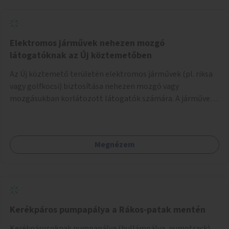
Elektromos járművek nehezen mozgó
látogatóknak az Új köztemetőben
Az Új köztemető területén elektromos járművek (pl. riksa
vagy golfkocsi) biztosítása nehezen mozgó vagy
mozgásukban korlátozott látogatók számára. A járművek
a temetőkapu és a megadott sírhely között közlekednének.
Megnézem
Kerékpáros pumpapálya a Rákos-patak mentén
Kerékpárosoknak pumpapálya (hullámpálya, pumptrack)