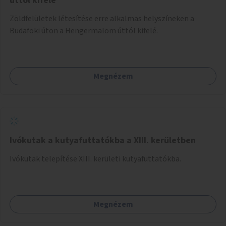
úttól kifelé
Zöldfelületek létesítése erre alkalmas helyszíneken a
Budafoki úton a Hengermalom úttól kifelé.
Megnézem
Ivókutak a kutyafuttatókba a XIII. kerületben
Ivókutak telepítése XIII. kerületi kutyafuttatókba.
Megnézem