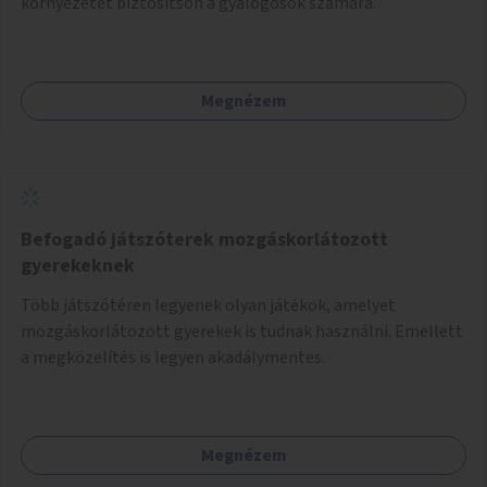
környezetet biztosítson a gyalogosok számára.
Megnézem
Befogadó játszóterek mozgáskorlátozott
gyerekeknek
Több játszótéren legyenek olyan játékok, amelyet
mozgáskorlátozott gyerekek is tudnak használni. Emellett
a megközelítés is legyen akadálymentes.
Megnézem