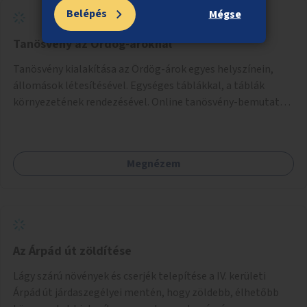
Belépés
Mégse
Tanösvény az Ördög-ároknál
Tanösvény kialakítása az Ördög-árok egyes helyszínein,
állomások létesítésével. Egységes táblákkal, a táblák
környezetének rendezésével. Online tanösvény-bemutató
felület kialakítása.
Megnézem
Az Árpád út zöldítése
Lágy szárú növények és cserjék telepítése a IV. kerületi
Árpád út járdaszegélyei mentén, hogy zöldebb, élhetőbb