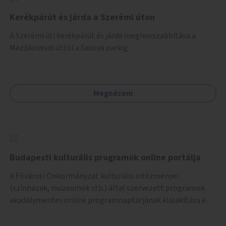
Kerékpárút és járda a Szerémi úton
A Szerémi úti kerékpárút és járda meghosszabbítása a
Mezőkövesdi úttól a Savoya parkig.
Megnézem
Budapesti kulturális programok online portálja
A Fővárosi Önkormányzat kulturális intézményei
(színházak, múzeumok stb.) által szervezett programok
akadálymentes online programnaptárjának kialakítása és
működtetése. Átfogó és naprakész tartalommal.