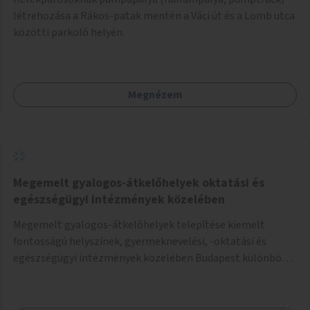
létrehozása a Rákos-patak mentén a Váci út és a Lomb utca
közötti parkoló helyén.
Megnézem
Megemelt gyalogos-átkelőhelyek oktatási és
egészségügyi intézmények közelében
Megemelt gyalogos-átkelőhelyek telepítése kiemelt
fontosságú helyszínek, gyermeknevelési, -oktatási és
egészségügyi intézmények közelében Budapest különböző
pontjain, 7–12 helyszínen.