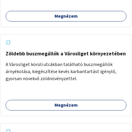
Megnézem
Zöldebb buszmegállók a Városliget környezetében
A Városliget körüli utcákban található buszmegállók
árnyékolása, kiegészítése kevés karbantartást igénylő,
gyorsan növekvő zöldnövényzettel.
Megnézem