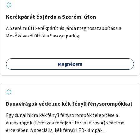
Kerékpárút és járda a Szerémi úton
A Szerémi úti kerékpárút és járda meghosszabbítása a
Mezőkövesdi úttól a Savoya parkig.
Megnézem
Dunavirágok védelme kék fényű fénysorompókkal
Egy dunai hídra kék fényű fénysorompók telepítése a
dunavirágok (kérészek rendjébe tartozó rovar) védelme
érdekében. A speciális, kék fényű LED-lámpák
felszerelésének célja, hogy a rajzó kérészeket a vízfelszín