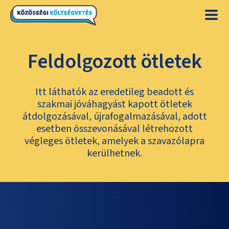
Feldolgozott ötletek
Itt láthatók az eredetileg beadott és
szakmai jóváhagyást kapott ötletek
átdolgozásával, újrafogalmazásával, adott
esetben összevonásával létrehozott
végleges ötletek, amelyek a szavazólapra
kerülhetnek.