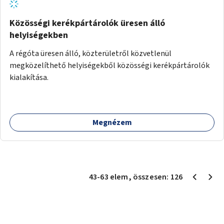
Közösségi kerékpártárolók üresen álló
helyiségekben
A régóta üresen álló, közterületről közvetlenül
megközelíthető helyiségekből közösségi kerékpártárolók
kialakítása.
Megnézem
43
-
63
elem
, összesen:
126