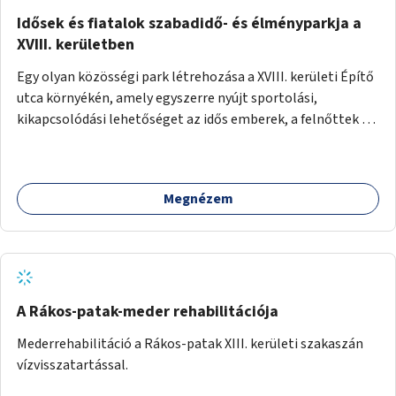
Idősek és fiatalok szabadidő- és élményparkja a
XVIII. kerületben
Egy olyan közösségi park létrehozása a XVIII. kerületi Építő
utca környékén, amely egyszerre nyújt sportolási,
kikapcsolódási lehetőséget az idős emberek, a felnőttek és
a gyerekek számára is.
Megnézem
A Rákos-patak-meder rehabilitációja
Mederrehabilitáció a Rákos-patak XIII. kerületi szakaszán
vízvisszatartással.