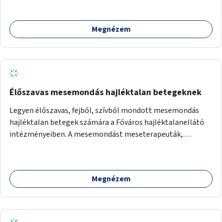
felett tartsák, megakadályozva, hogy a hidak úttestjére
repüljenek, és ott rakják le petéiket.
Megnézem
Élőszavas mesemondás hajléktalan betegeknek
Legyen élőszavas, fejből, szívből mondott mesemondás
hajléktalan betegek számára a Főváros hajléktalanellátó
intézményeiben. A mesemondást meseterapeuták,
művészetterapeuták, mesemondó végzettségű emberek
végeznék.
Megnézem