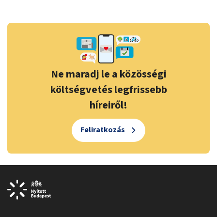
Ne maradj le a közösségi
költségvetés legfrissebb
híreiről!
Feliratkozás