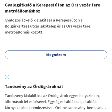
Gyalogátkelő a Kerepesi úton az Örs vezér tere
metróállomáshoz
Gyalogos átkelő kialakítása a Kerepesi úton a
Bolgárkertész utcai lakótelep és az Örs vezér tere
metróállomás között.
Megnézem
Tanösvény az Ördög-ároknál
Tanösvény kialakítása az Ördög-árok egyes helyszínein,
állomások létesítésével. Egységes táblákkal, a táblák
környezetének rendezésével. Online tanösvény-bemutató