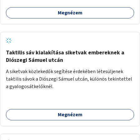
Megnézem
Taktilis sáv kialakítása siketvak embereknek a
Diószegi Sámuel utcán
A siketvak közlekedők segítése érdekében létesüljenek
taktilis sávok a Diószegi Sámuel utcán, különös tekintettel
a gyalogosátkelőknél.
Megnézem