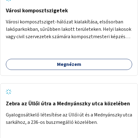
Városi komposztszigetek
Városi komposztsziget-hálózat kialakítása, elsősorban
lakóparkokban, sűrűbben lakott területeken. Helyi lakosok
vagy civil szervezetek számára komposztmesteri képzés
biztosítása, ami lehetővé teszi a komposztszigetek
helyben történő hosszú távú fenntartását.
Megnézem
Zebra az Üllői útra a Mednyánszky utca közelében
Gyalogosátkelő létesítése az Üllői út és a Mednyánszky utca
sarkához, a 236-os buszmegálló közelében.