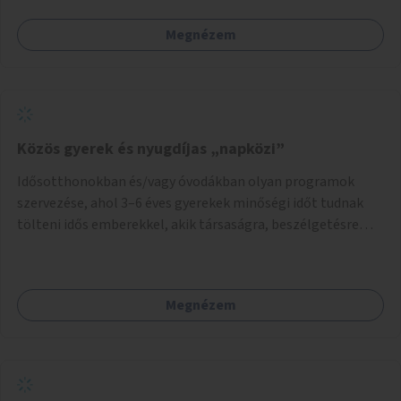
Megnézem
Közös gyerek és nyugdíjas „napközi”
Idősotthonokban és/vagy óvodákban olyan programok
szervezése, ahol 3–6 éves gyerekek minőségi időt tudnak
tölteni idős emberekkel, akik társaságra, beszélgetésre
vágynak.
Megnézem