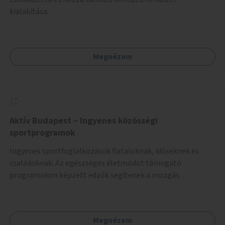
kialakítása.
Megnézem
Aktív Budapest – Ingyenes közösségi
sportprogramok
Ingyenes sportfoglalkozások fiataloknak, időseknek és
családoknak. Az egészséges életmódot támogató
programokon képzett edzők segítenek a mozgás
örömének megtalálásában különféle mozgásformákon
keresztül (pl. jóga, vízi torna, aerobik, csikung).
Megnézem