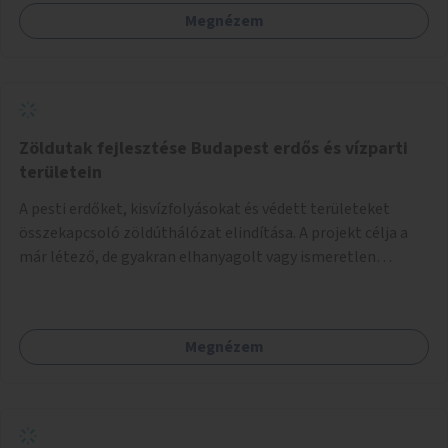
Megnézem
Zöldutak fejlesztése Budapest erdős és vízparti
területein
A pesti erdőket, kisvízfolyásokat és védett területeket
összekapcsoló zöldúthálózat elindítása. A projekt célja a
már létező, de gyakran elhanyagolt vagy ismeretlen
ösvények biztonságosabbá és használhatóbbá tétele,
különösen a közúti átvezetések, csúszós szakaszok és
szűkületek javításával, néhány ponton pedig helyszíni
Megnézem
beavatkozással (pl. táblák kihelyezése, hulladékgyűjtők,
akadálymentesítés). Az útvonalak kijelölése és
koncepcióterv-szintű összekötése támogatná a
zöldutakon való közlekedést.