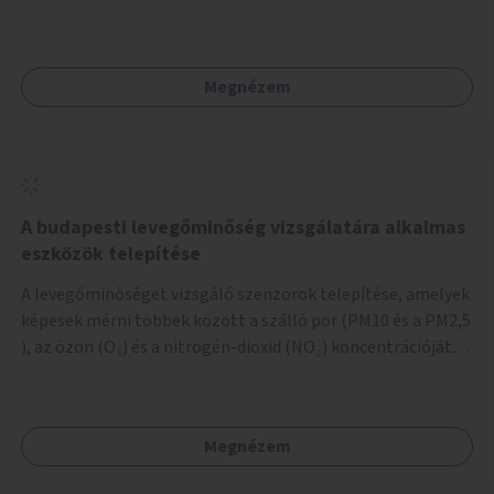
hogy biztonságosan lehessen biciklizni a troliforgalom
mellett is. Az útvonal átvezetésre kerülne a Hungária
körúton, majd a Városligetig folytatódna a Hermina utat
Megnézem
keresztezve.
A budapesti levegőminőség vizsgálatára alkalmas
eszközök telepítése
A levegőminőséget vizsgáló szenzorok telepítése, amelyek
képesek mérni többek között a szálló por (PM10 és a PM2,5
), az ózon (O₃) és a nitrogén-dioxid (NO₂) koncentrációját,
valamint meteorológiai paramétereket, például a
szélsebességet, a szélirányt, a hőmérsékletet vagy a relatív
páratartalmat. A gyűjtött adatok egy online platformon
Megnézem
(webes felület és mobilalkalmazás) lennének elérhetők,
térképes megjelenítéssel és időbeli bontásban.