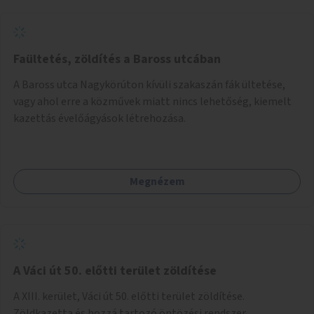
Faültetés, zöldítés a Baross utcában
A Baross utca Nagykörúton kívüli szakaszán fák ültetése,
vagy ahol erre a közművek miatt nincs lehetőség, kiemelt
kazettás évelőágyások létrehozása.
Megnézem
A Váci út 50. előtti terület zöldítése
A XIII. kerület, Váci út 50. előtti terület zöldítése.
Zöldkazetta és hozzá tartozó öntözési rendszer