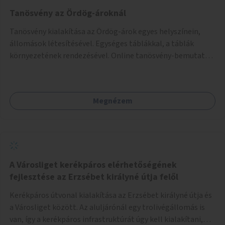
Tanösvény az Ördög-ároknál
Tanösvény kialakítása az Ördög-árok egyes helyszínein,
állomások létesítésével. Egységes táblákkal, a táblák
környezetének rendezésével. Online tanösvény-bemutató
felület kialakítása.
Megnézem
A Városliget kerékpáros elérhetőségének
fejlesztése az Erzsébet királyné útja felől
Kerékpáros útvonal kialakítása az Erzsébet királyné útja és
a Városliget között. Az aluljárónál egy trolivégállomás is
van, így a kerékpáros infrastruktúrát úgy kell kialakítani,