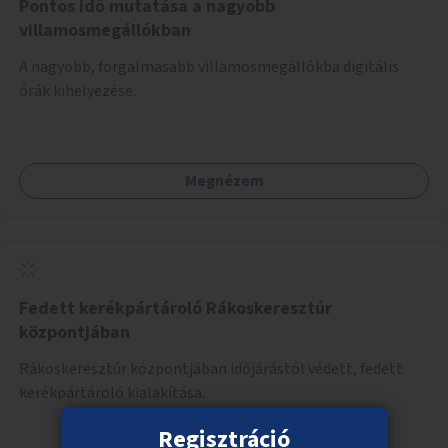
Pontos idő mutatása a nagyobb
villamosmegállókban
A nagyobb, forgalmasabb villamosmegállókba digitális
órák kihelyezése.
Megnézem
Fedett kerékpártároló Rákoskeresztúr
központjában
Rákoskeresztúr központjában időjárástól védett, fedett
kerékpártároló kialakítása.
Regisztráció