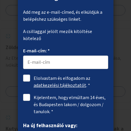
Megnézem
Add meg az e-mail-címed, és elküldjük a
belépéshez szükséges linket.
A csillaggal jelölt mezők kitöltése
kötelező
Zöldebb, árnyékosabb Etele tér
E-mail-cím: *
Az Etele téren fák telepítése, árnyékos helyek kialakítása,
ivókút telepítése.
Elolvastam és elfogadom az
adatkezelési tájékoztatót
. *
Megnézem
Kijelentem, hogy elmúltam 14 éves,
és Budapesten lakom / dolgozom /
tanulok. *
Ha új felhasználó vagy:
Kutyamentes piknikező gyermekes családoknak a