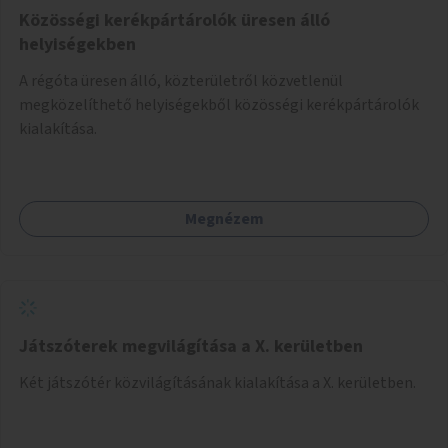
Közösségi kerékpártárolók üresen álló
helyiségekben
A régóta üresen álló, közterületről közvetlenül
megközelíthető helyiségekből közösségi kerékpártárolók
kialakítása.
Megnézem
Játszóterek megvilágítása a X. kerületben
Két játszótér közvilágításának kialakítása a X. kerületben.