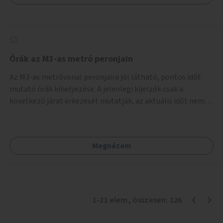
Órák az M3-as metró peronjain
Az M3-as metróvonal peronjaira jól látható, pontos időt
mutató órák kihelyezése. A jelenlegi kijelzők csak a
következő járat érkezését mutatják, az aktuális időt nem.
Az órák a peronokon várakozók tájékozódását segítenék,
ahogyan az más közösségi tereken is bevett gyakorlat.
Megnézem
1
-
21
elem
, összesen:
126