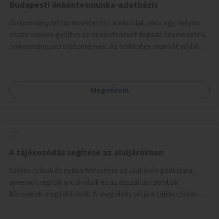
Budapesti önkéntesmunka-adatbázis
Önkormányzati üzemeltetésű weboldal, ahol egy helyen
össze vannak gyűjtve az önkénteseket fogadó szervezetek,
önkormányzati intézmények. Az önkéntes munkát vállalók
így könnyen kereshetnek helyszín és/vagy intézmény,
illetve a munka jellege alapján, és kapcsolatba tudnak lépni
az önkénteseket fogadó szervezetekkel. Maga az önkéntes
Megnézem
munka már az önkormányzattól függetlenül folyna, az
önkormányzat a weboldal üzemeltetését és
népszerűsítését végezné, amelynek kiemelt része lenne az
adatok naprakészen tartása.
A tájékozódás segítése az aluljárókban
Színes csíkok és nyilak felfestése az aluljárók padlójára,
amelyek segítik a kijáratok és az átszállási pontok
könnyebb megtalálását. A megoldás célja a tájékozódás
egyszerűsítése, különösen a kevésbé gyakran közlekedők és
a turisták számára, nemzetközi jó gyakorlatok alapján.