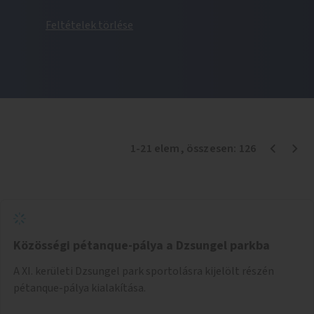
Feltételek törlése
1
-
21
elem
, összesen:
126
Közösségi pétanque-pálya a Dzsungel parkba
A XI. kerületi Dzsungel park sportolásra kijelölt részén
pétanque-pálya kialakítása.