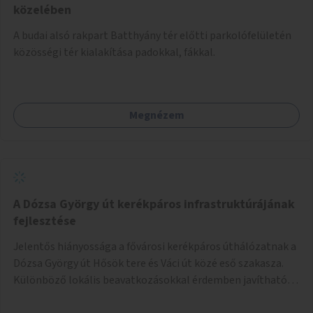
közelében
A budai alsó rakpart Batthyány tér előtti parkolófelületén
közösségi tér kialakítása padokkal, fákkal.
Megnézem
A Dózsa György út kerékpáros infrastruktúrájának
fejlesztése
Jelentős hiányossága a fővárosi kerékpáros úthálózatnak a
Dózsa György út Hősök tere és Váci út közé eső szakasza.
Különböző lokális beavatkozásokkal érdemben javítható
az útszakaszon a kerékpáros közlekedés biztonsága már