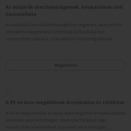
Az aluljárók üres helyiségeinek, kirakatainak civil
hasznosítása
Az aluljárók üres üzlethelyiségeiben ingyenes, dekoratív és
interaktív megjelenési lehetőség biztosítása civil
szervezetek számára, a társadalmi felelősségvállalás
jegyében. A cél, hogy közérdekű, segítő tevékenységeket
mutassanak be látványos, gondolatébresztő formában,
például rajzokkal, kérdésekkel, üzenetküldési lehetőséggel
Megnézem
vagy akciónapokkal – bérleti és közüzemi díjak nélkül, a
jelenlegi elhanyagolt állapot helyett.
A 99-es busz megállóinak árnyékolása és zöldítése
A 99-es busz vonalán a napos buszmegállók árnyékolásának
növelése, ahol lehetséges, növényfuttatással vagy
napvitorlák telepítésével. A projekt pilot jelleggel