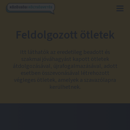
Feldolgozott ötletek
Itt láthatók az eredetileg beadott és
szakmai jóváhagyást kapott ötletek
átdolgozásával, újrafogalmazásával, adott
esetben összevonásával létrehozott
végleges ötletek, amelyek a szavazólapra
kerülhetnek.