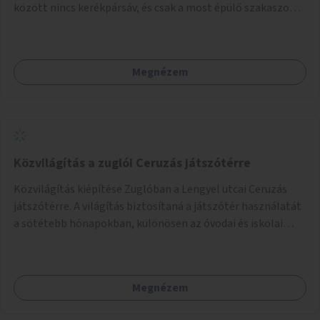
között nincs kerékpársáv, és csak a most épülő szakaszon
folytatódik a Bosnyák tér után.
Megnézem
Közvilágítás a zuglói Ceruzás játszótérre
Közvilágítás kiépítése Zuglóban a Lengyel utcai Ceruzás
játszótérre. A világítás biztosítaná a játszótér használatát
a sötétebb hónapokban, különösen az óvodai és iskolai
foglalkozások utáni időszakban.
Megnézem