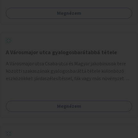
azt megelőzően, hogy többéves távlatban sor kerülne az út
teljes körű, komplex felújítására.
Megnézem
A Városmajor utca gyalogosbarátabbá tétele
A Városmajor utca Csaba utca és Magyar jakobinusok tere
közötti szakaszának gyalogosbaráttá tétele különböző
eszközökkel: járdaszélesítéssel, fák vagy más növényzet
telepítésével (ahol erre lehetőség van), figyelembe véve a
kerékpáros közlekedés biztonságát is.
Megnézem