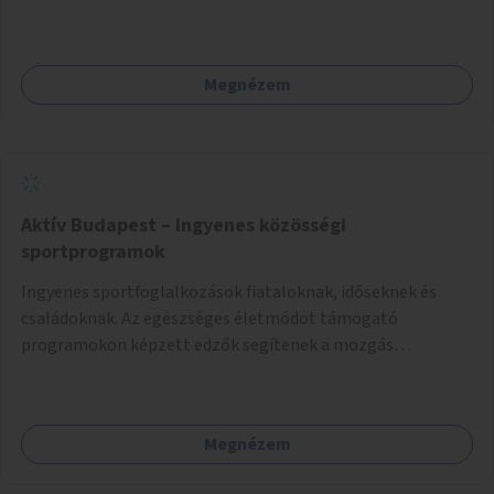
valósulna meg, a helyszíni adottságok figyelembevételével.
Megnézem
Aktív Budapest – Ingyenes közösségi
sportprogramok
Ingyenes sportfoglalkozások fiataloknak, időseknek és
családoknak. Az egészséges életmódot támogató
programokon képzett edzők segítenek a mozgás
örömének megtalálásában különféle mozgásformákon
keresztül (pl. jóga, vízi torna, aerobik, csikung).
Megnézem