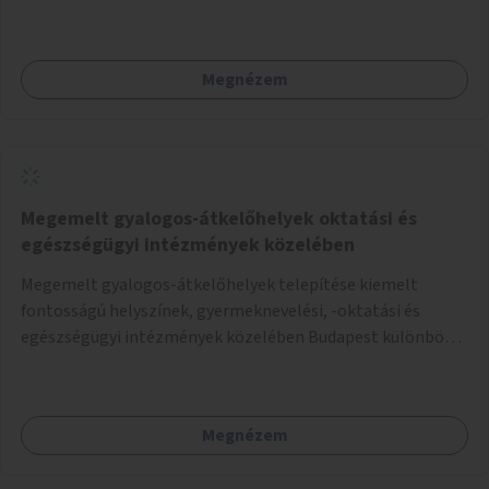
a gyerekek számára is.
Megnézem
Megemelt gyalogos-átkelőhelyek oktatási és
egészségügyi intézmények közelében
Megemelt gyalogos-átkelőhelyek telepítése kiemelt
fontosságú helyszínek, gyermeknevelési, -oktatási és
egészségügyi intézmények közelében Budapest különböző
pontjain, 7–12 helyszínen.
Megnézem