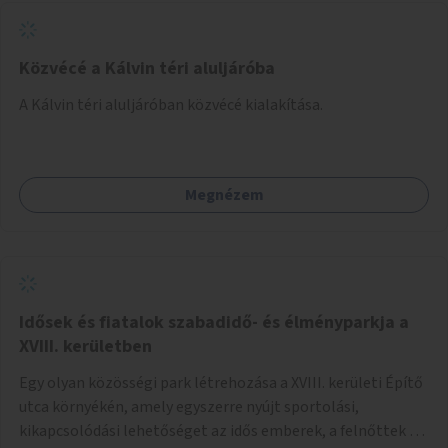
Közvécé a Kálvin téri aluljáróba
A Kálvin téri aluljáróban közvécé kialakítása.
Megnézem
Idősek és fiatalok szabadidő- és élményparkja a
XVIII. kerületben
Egy olyan közösségi park létrehozása a XVIII. kerületi Építő
utca környékén, amely egyszerre nyújt sportolási,
kikapcsolódási lehetőséget az idős emberek, a felnőttek és