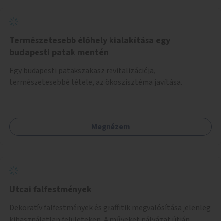
Természetesebb élőhely kialakítása egy
budapesti patak mentén
Egy budapesti patakszakasz revitalizációja,
természetesebbé tétele, az ökoszisztéma javítása.
Megnézem
Utcai falfestmények
Dekoratív falfestmények és graffitik megvalósítása jelenleg
kihasználatlan felületeken. A műveket pályázat útján