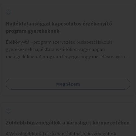
Hajléktalansággal kapcsolatos érzékenyítő
program gyerekeknek
Élőkönyvtár-program szervezése budapesti iskolás
gyerekeknek hajléktalanszállókon vagy nappali
melegedőkben. A program lényege, hogy mesélésre nyitott
hajléktalan emberek a személyes történeteiket osztják
meg egy biztonságos, nyugodt környezetben. A diákok
szabadon választhatnak, hogy kihez szeretnének odamenni
Megnézem
beszélgetni, kérdéseket feltenni – ezáltal közvetlen
kapcsolat alakulhat ki.
Zöldebb buszmegállók a Városliget környezetében
A Városliget körüli utcákban található buszmegállók