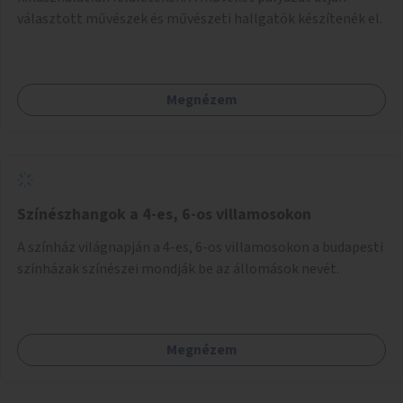
választott művészek és művészeti hallgatók készítenék el.
Megnézem
Színészhangok a 4-es, 6-os villamosokon
A színház világnapján a 4-es, 6-os villamosokon a budapesti
színházak színészei mondják be az állomások nevét.
Megnézem