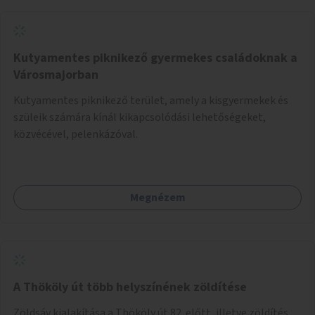
Kutyamentes piknikező gyermekes családoknak a
Városmajorban
Kutyamentes piknikező terület, amely a kisgyermekek és
szüleik számára kínál kikapcsolódási lehetőségeket,
közvécével, pelenkázóval.
Megnézem
A Thököly út több helyszínének zöldítése
Zöldsáv kialakítása a Thököly út 82. előtt, illetve zöldítés