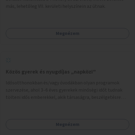
más, lehetőleg VII. kerületi helyszínein az útnak.
Megnézem
Közös gyerek és nyugdíjas „napközi”
Idősotthonokban és/vagy óvodákban olyan programok
szervezése, ahol 3–6 éves gyerekek minőségi időt tudnak
tölteni idős emberekkel, akik társaságra, beszélgetésre
vágynak.
Megnézem