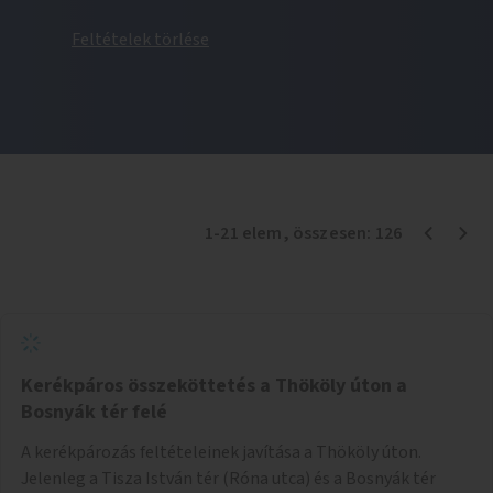
Feltételek törlése
1
-
21
elem
, összesen:
126
Kerékpáros összeköttetés a Thököly úton a
Bosnyák tér felé
A kerékpározás feltételeinek javítása a Thököly úton.
Jelenleg a Tisza István tér (Róna utca) és a Bosnyák tér