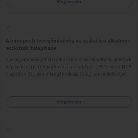
Megnézem
A budapesti levegőminőség vizsgálatára alkalmas
eszközök telepítése
A levegőminőséget vizsgáló szenzorok telepítése, amelyek
képesek mérni többek között a szálló por (PM10 és a PM2,5
), az ózon (O₃) és a nitrogén-dioxid (NO₂) koncentrációját,
valamint meteorológiai paramétereket, például a
szélsebességet, a szélirányt, a hőmérsékletet vagy a relatív
páratartalmat. A gyűjtött adatok egy online platformon
Megnézem
(webes felület és mobilalkalmazás) lennének elérhetők,
térképes megjelenítéssel és időbeli bontásban.