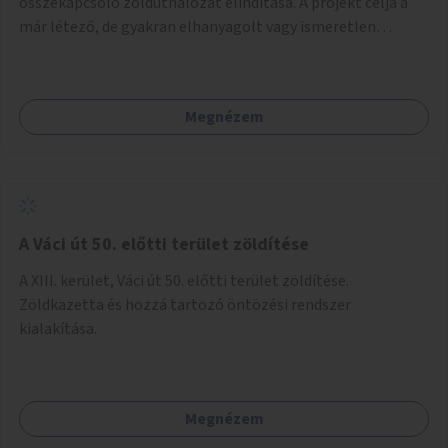
összekapcsoló zöldúthálózat elindítása. A projekt célja a
már létező, de gyakran elhanyagolt vagy ismeretlen
ösvények biztonságosabbá és használhatóbbá tétele,
különösen a közúti átvezetések, csúszós szakaszok és
szűkületek javításával, néhány ponton pedig helyszíni
Megnézem
beavatkozással (pl. táblák kihelyezése, hulladékgyűjtők,
akadálymentesítés). Az útvonalak kijelölése és
koncepcióterv-szintű összekötése támogatná a
zöldutakon való közlekedést.
A Váci út 50. előtti terület zöldítése
A XIII. kerület, Váci út 50. előtti terület zöldítése.
Zöldkazetta és hozzá tartozó öntözési rendszer
kialakítása.
Megnézem