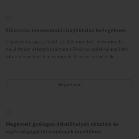
Élőszavas mesemondás hajléktalan betegeknek
Legyen élőszavas, fejből, szívből mondott mesemondás
hajléktalan betegek számára a Főváros hajléktalanellátó
intézményeiben. A mesemondást meseterapeuták,
művészetterapeuták, mesemondó végzettségű emberek
végeznék.
Megnézem
Megemelt gyalogos-átkelőhelyek oktatási és
egészségügyi intézmények közelében