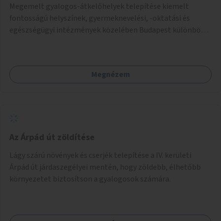
Megemelt gyalogos-átkelőhelyek telepítése kiemelt
fontosságú helyszínek, gyermeknevelési, -oktatási és
egészségügyi intézmények közelében Budapest különböző
pontjain, 7–12 helyszínen.
Megnézem
Az Árpád út zöldítése
Lágy szárú növények és cserjék telepítése a IV. kerületi
Árpád út járdaszegélyei mentén, hogy zöldebb, élhetőbb
környezetet biztosítson a gyalogosok számára.