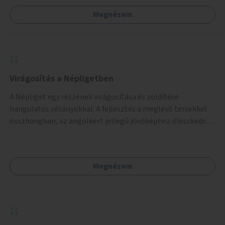
Megnézem
Virágosítás a Népligetben
A Népliget egy részének virágosítása és zöldítése
hangulatos sétányokkal. A fejlesztés a meglévő tervekkel
összhangban, az angolkert jellegű jövőképhez illeszkedve
valósulhat meg.
Megnézem