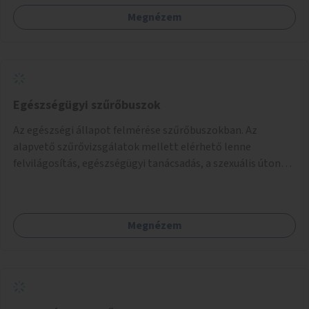
Megnézem
Egészségügyi szűrőbuszok
Az egészségi állapot felmérése szűrőbuszokban. Az
alapvető szűrővizsgálatok mellett elérhető lenne
felvilágosítás, egészségügyi tanácsadás, a szexuális úton
terjedő betegségek szűrése és a szenvedélybetegek
támogatása.
Megnézem