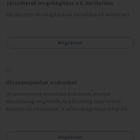
Játszóterek megvilágítása a X. kerületben
Két játszótér közvilágításának kialakítása a X. kerületben.
Megnézem
Utcazenepontok a városban
Utcazenepontok kialakítása a városban, amelyek
akusztikailag megfelelők, és a közönség zavartalanul
élvezheti az előadásokat. A zenészek egy időpontfoglalón
jelentkezhetnek be fellépni.
Megnézem