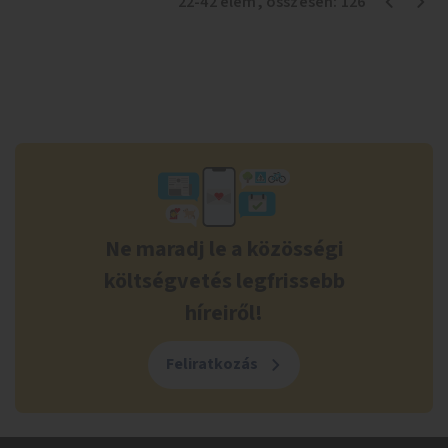
22
-
42
elem
, összesen:
126
Ne maradj le a közösségi
költségvetés legfrissebb
híreiről!
Feliratkozás