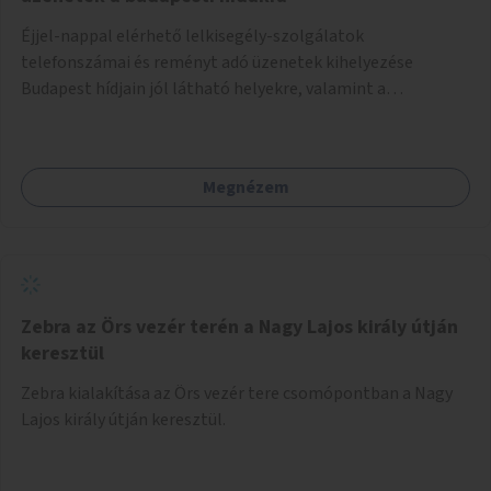
Éjjel-nappal elérhető lelkisegély-szolgálatok
telefonszámai és reményt adó üzenetek kihelyezése
Budapest hídjain jól látható helyekre, valamint a
lelkisegély-vonalakat fenntartó szervezetek támogatása,
hogy legyen kapacitásuk a növekvő számú hívások
fogadására.
Megnézem
Zebra az Örs vezér terén a Nagy Lajos király útján
keresztül
Zebra kialakítása az Örs vezér tere csomópontban a Nagy
Lajos király útján keresztül.