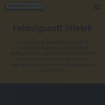
Feldolgozott ötletek
Itt láthatók az eredetileg beadott és
szakmai jóváhagyást kapott ötletek
átdolgozásával, újrafogalmazásával, adott
esetben összevonásával létrehozott
végleges ötletek, amelyek a szavazólapra
kerülhetnek.