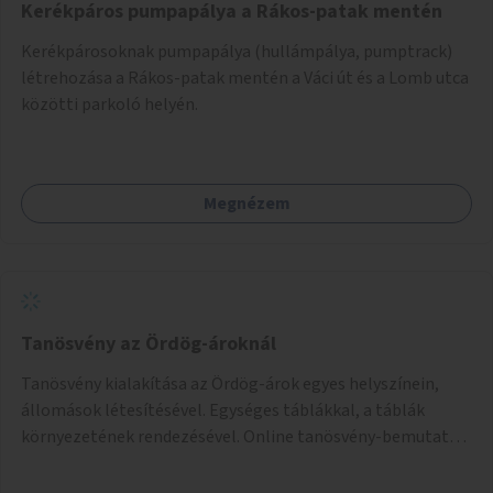
Kerékpáros pumpapálya a Rákos-patak mentén
Kerékpárosoknak pumpapálya (hullámpálya, pumptrack)
létrehozása a Rákos-patak mentén a Váci út és a Lomb utca
közötti parkoló helyén.
Megnézem
Tanösvény az Ördög-ároknál
Tanösvény kialakítása az Ördög-árok egyes helyszínein,
állomások létesítésével. Egységes táblákkal, a táblák
környezetének rendezésével. Online tanösvény-bemutató
felület kialakítása.