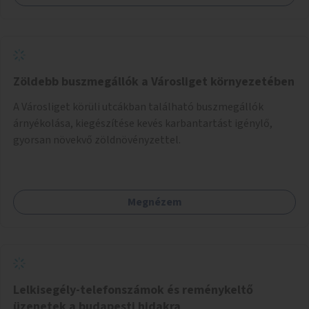
Zöldebb buszmegállók a Városliget környezetében
A Városliget körüli utcákban található buszmegállók
árnyékolása, kiegészítése kevés karbantartást igénylő,
gyorsan növekvő zöldnövényzettel.
Megnézem
Lelkisegély-telefonszámok és reménykeltő
üzenetek a budapesti hidakra