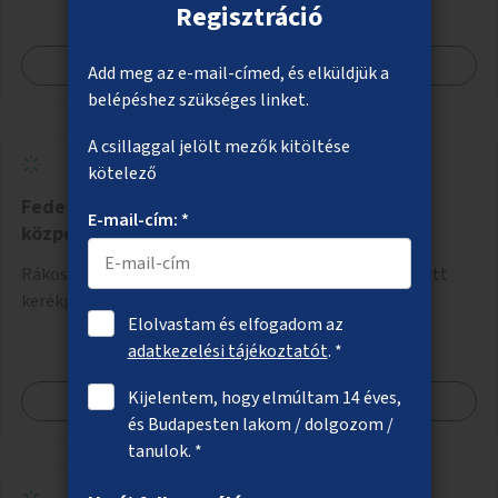
Regisztráció
Megnézem
Add meg az e-mail-címed, és elküldjük a
belépéshez szükséges linket.
A csillaggal jelölt mezők kitöltése
kötelező
Fedett kerékpártároló Rákoskeresztúr
E-mail-cím: *
központjában
Rákoskeresztúr központjában időjárástól védett, fedett
kerékpártároló kialakítása.
Elolvastam és elfogadom az
adatkezelési tájékoztatót
. *
Kijelentem, hogy elmúltam 14 éves,
Megnézem
és Budapesten lakom / dolgozom /
tanulok. *