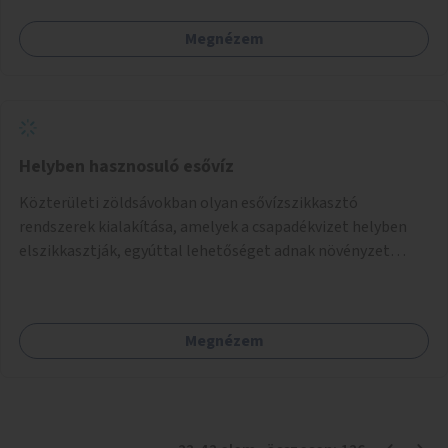
Megnézem
Helyben hasznosuló esővíz
Közterületi zöldsávokban olyan esővízszikkasztó
rendszerek kialakítása, amelyek a csapadékvizet helyben
elszikkasztják, egyúttal lehetőséget adnak növényzet
telepítésére is.
Megnézem