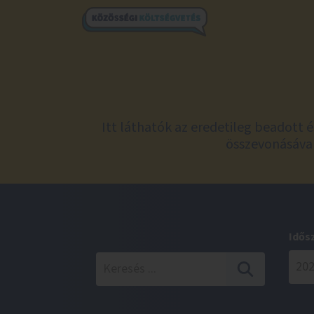
Itt láthatók az eredetileg beadott 
összevonásával
Idős