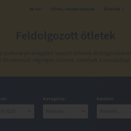
Mi ez?
Hírek, rendezvények
Ötletek
Feldolgozott ötletek
és szakmai jóváhagyást kapott ötletek átdolgozásáva
 létrehozott végleges ötletek, amelyek a szavazólap
zak:
Kategória:
Kerület: