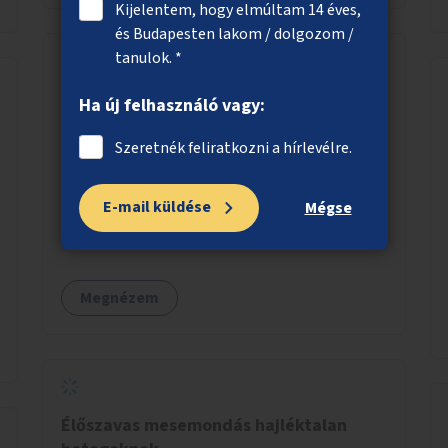
Kijelentem, hogy elmúltam 14 éves,
és Budapesten lakom / dolgozom /
tanulok. *
Kerékpáros pumpapálya a Rákos-patak
Ha új felhasználó vagy:
mentén
Szeretnék feliratkozni a hírlevélre.
Kerékpárosoknak pumpapálya (hullámpálya,
pumptrack) létrehozása a Rákos-patak
E-mail küldése
mentén a Váci út és a Lomb utca közötti
Mégse
parkoló helyén.
Megnézem
Élőszavas mesemondás hajléktalan