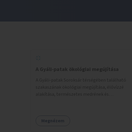
A Gyáli-patak ökológiai megújítása
A Gyáli-patak Soroksár térségében található
szakaszának ökológiai megújítása, élővízzé
alakítása, természetes medrének és
élővilágának helyreállítása ökológiai szakértők
bevonásával.
Megnézem