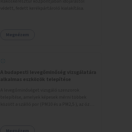
Rákoskeresztúr központjában időjárástól
védett, fedett kerékpártároló kialakítása.
Megnézem
A budapesti levegőminőség vizsgálatára
alkalmas eszközök telepítése
A levegőminőséget vizsgáló szenzorok
telepítése, amelyek képesek mérni többek
között a szálló por (PM10 és a PM2,5 ), az ózon
(O₃) és a nitrogén-dioxid (NO₂) koncentrációját,
valamint meteorológiai paramétereket,
például a szélsebességet, a szélirányt, a
Megnézem