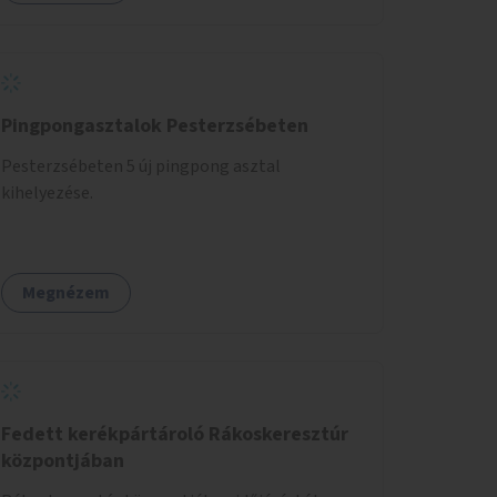
Pingpongasztalok Pesterzsébeten
Pesterzsébeten 5 új pingpong asztal
kihelyezése.
Megnézem
Fedett kerékpártároló Rákoskeresztúr
központjában