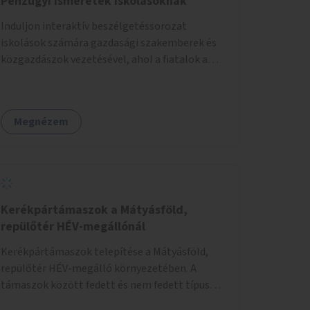
Pénzügyi ismeretek iskolásoknak
Induljon interaktív beszélgetéssorozat
iskolások számára gazdasági szakemberek és
közgazdászok vezetésével, ahol a fiatalok a
pénzügyi-gazdasági alapismeretekkel
kapcsolatban tájékozódhatnak. A program
többalkalmas lenne, heti rendszerességgel
Megnézem
tartanák iskolai csoportok számára,
önkormányzati intézményben vagy külső
helyszínen iskolai együttműködéssel. A
szervezést az Önkormányzat koordinálná, a
tematikát a szakemberek alakítanák ki, külön
figyelmet fordítva a hátrányos helyzetű
Kerékpártámaszok a Mátyásföld,
gyerekek bevonására is. A program pilot
repülőtér HÉV-megállónál
jelleggel indulna, több korosztály számára.
Kerékpártámaszok telepítése a Mátyásföld,
repülőtér HÉV-megálló környezetében. A
támaszok között fedett és nem fedett típusok
is lesznek, a helyszíni adottságokhoz igazodva.