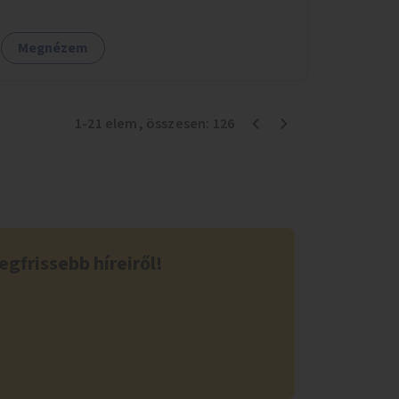
Megnézem
1
-
21
elem
, összesen:
126
egfrissebb híreiről!