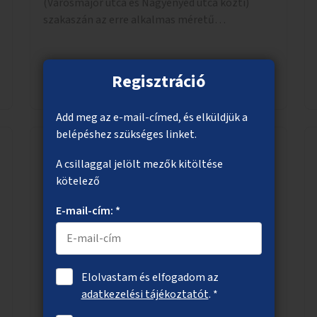
(Városmajor utca és Nagyenyed utca közti)
szakaszán az erre alkalmas méretű
középszigetek zöldítése.
Regisztráció
Megnézem
Add meg az e-mail-címed, és elküldjük a
belépéshez szükséges linket.
A csillaggal jelölt mezők kitöltése
Menstruációs termékeket a mosdókba
kötelező
Legyenek ingyenes menstruációs termékeket
E-mail-cím: *
biztosító automaták kihelyezve a Fővárosi
Önkormányzat által fenntartott intézmények
mosdóiban és nyilvános illemhelyeken.
Elolvastam és elfogadom az
adatkezelési tájékoztatót
. *
Megnézem