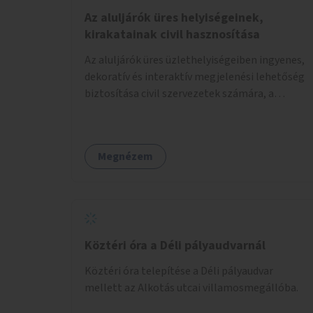
Az aluljárók üres helyiségeinek,
kirakatainak civil hasznosítása
Az aluljárók üres üzlethelyiségeiben ingyenes,
dekoratív és interaktív megjelenési lehetőség
biztosítása civil szervezetek számára, a
társadalmi felelősségvállalás jegyében. A cél,
hogy közérdekű, segítő tevékenységeket
mutassanak be látványos, gondolatébresztő
Megnézem
formában, például rajzokkal, kérdésekkel,
üzenetküldési lehetőséggel vagy
akciónapokkal – bérleti és közüzemi díjak
nélkül, a jelenlegi elhanyagolt állapot helyett.
Köztéri óra a Déli pályaudvarnál
Köztéri óra telepítése a Déli pályaudvar
mellett az Alkotás utcai villamosmegállóba.