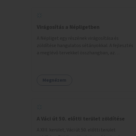
Virágosítás a Népligetben
A Népliget egy részének virágosítása és
zöldítése hangulatos sétányokkal. A fejlesztés
a meglévő tervekkel összhangban, az
angolkert jellegű jövőképhez illeszkedve
valósulhat meg.
Megnézem
A Váci út 50. előtti terület zöldítése
A XIII. kerület, Váci út 50. előtti terület