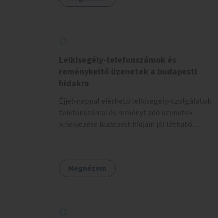
Lelkisegély-telefonszámok és
reménykeltő üzenetek a budapesti
hidakra
Éjjel-nappal elérhető lelkisegély-szolgálatok
telefonszámai és reményt adó üzenetek
kihelyezése Budapest hídjain jól látható
helyekre, valamint a lelkisegély-vonalakat
fenntartó szervezetek támogatása, hogy
legyen kapacitásuk a növekvő számú hívások
Megnézem
fogadására.