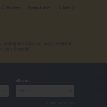
Belépés
Regisztráció
English
l, újrafogalmazásával, adott esetben
ra kerülhetnek.
Állapot:
Feltételek törlése