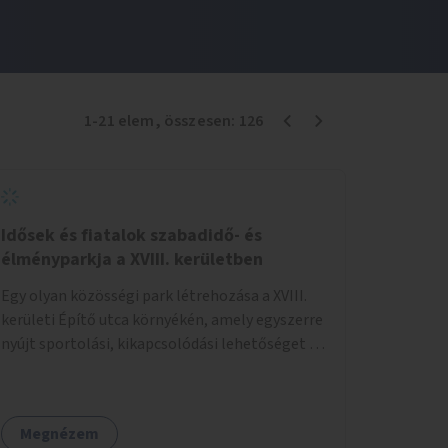
1
-
21
elem
, összesen:
126
Idősek és fiatalok szabadidő- és
élményparkja a XVIII. kerületben
Egy olyan közösségi park létrehozása a XVIII.
kerületi Építő utca környékén, amely egyszerre
nyújt sportolási, kikapcsolódási lehetőséget az
idős emberek, a felnőttek és a gyerekek
számára is.
Megnézem