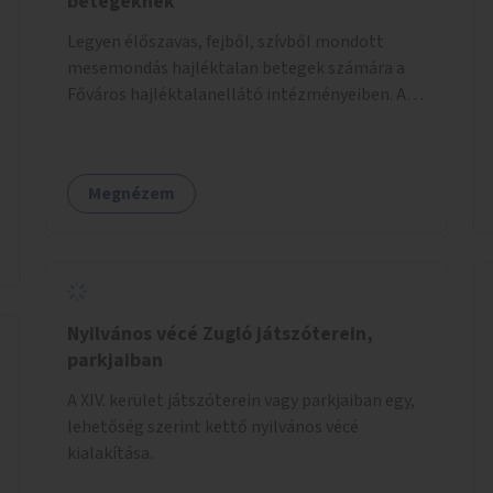
betegeknek
Legyen élőszavas, fejből, szívből mondott
mesemondás hajléktalan betegek számára a
Főváros hajléktalanellátó intézményeiben. A
mesemondást meseterapeuták,
művészetterapeuták, mesemondó
végzettségű emberek végeznék.
Megnézem
Nyilvános vécé Zugló játszóterein,
parkjaiban
A XIV. kerület játszóterein vagy parkjaiban egy,
lehetőség szerint kettő nyilvános vécé
kialakítása.