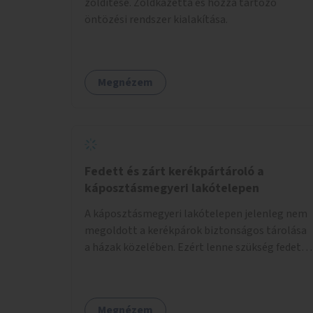
zöldítése. Zöldkazetta és hozzá tartozó
öntözési rendszer kialakítása.
Megnézem
Fedett és zárt kerékpártároló a
káposztásmegyeri lakótelepen
A káposztásmegyeri lakótelepen jelenleg nem
megoldott a kerékpárok biztonságos tárolása
a házak közelében. Ezért lenne szükség fedett,
zárható, közösen használható kerékpártárolók
kialakítására, amelyek védelmet nyújtanak az
időjárás viszontagságaival szemben.
Megnézem