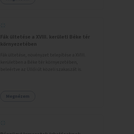
hőmérsékletet vagy a relatív páratartalmat. A
gyűjtött adatok egy online platformon (webes
felület és mobilalkalmazás) lennének
elérhetők, térképes megjelenítéssel és időbeli
bontásban.
Fák ültetése a XVIII. kerületi Béke tér
környezetében
Fák ültetése, növényzet telepítése a XVIII.
kerületben a Béke tér környezetében,
beleértve az Üllői út közeli szakaszát is.
Megnézem