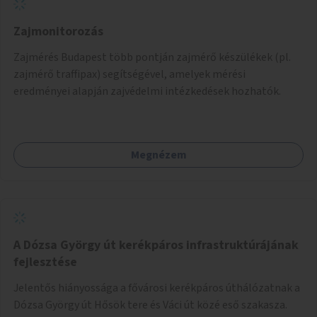
Zajmonitorozás
Zajmérés Budapest több pontján zajmérő készülékek (pl.
zajmérő traffipax) segítségével, amelyek mérési
eredményei alapján zajvédelmi intézkedések hozhatók.
Megnézem
A Dózsa György út kerékpáros infrastruktúrájának
fejlesztése
Jelentős hiányossága a fővárosi kerékpáros úthálózatnak a
Dózsa György út Hősök tere és Váci út közé eső szakasza.