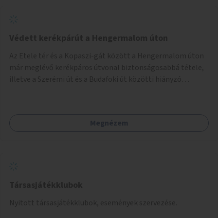
Védett kerékpárút a Hengermalom úton
Az Etele tér és a Kopaszi-gát között a Hengermalom úton
már meglévő kerékpáros útvonal biztonságosabbá tétele,
illetve a Szerémi út és a Budafoki út közötti hiányzó
szakasz kiépítése. Ezáltal gyerek- és családbarát
kerékpáros útvonal alakítható ki, amely többek között
iskolákhoz, kulturális intézményekhez és a Kopaszi-gáthoz
Megnézem
biztosítana elérést.
Társasjátékklubok
Nyitott társasjátékklubok, események szervezése.