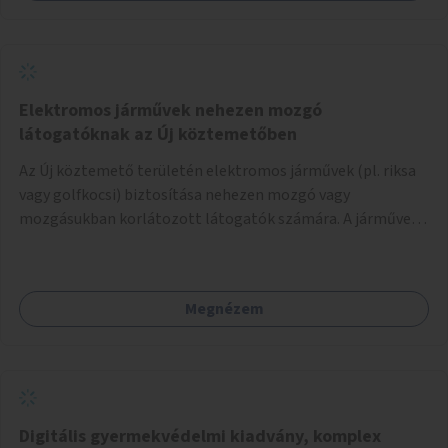
Elektromos járművek nehezen mozgó
látogatóknak az Új köztemetőben
Az Új köztemető területén elektromos járművek (pl. riksa
vagy golfkocsi) biztosítása nehezen mozgó vagy
mozgásukban korlátozott látogatók számára. A járművek
a temetőkapu és a megadott sírhely között közlekednének.
Megnézem
Digitális gyermekvédelmi kiadvány, komplex