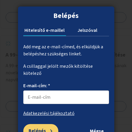
Belépés
Megnézem
Hitelesítő e-maillel
Jelszóval
Add meg az e-mail-címed, és elküldjük a
belépéshez szükséges linket.
A 99-es busz megállóinak árnyékolása és zöldítése
A 99-es busz vonalán a napos buszmegállók árnyékolásának
A csillaggal jelölt mezők kitöltése
növelése, ahol lehetséges, növényfuttatással vagy
kötelező
napvitorlák telepítésével. A projekt pilot jelleggel
E-mail-cím: *
valósulna meg, a helyszíni adottságok figyelembevételével.
Megnézem
Adatkezelési tájékoztató
Belépés
Mégse