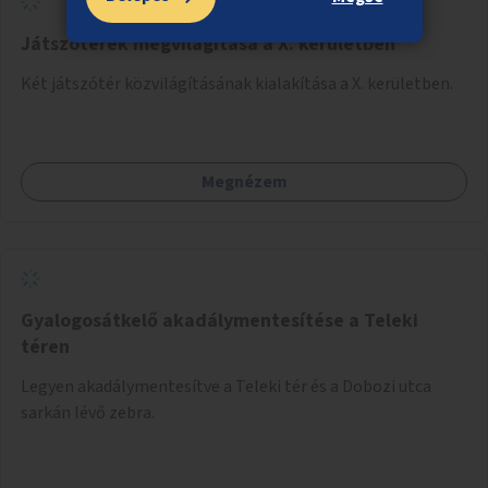
Játszóterek megvilágítása a X. kerületben
Két játszótér közvilágításának kialakítása a X. kerületben.
Megnézem
Gyalogosátkelő akadálymentesítése a Teleki
téren
Legyen akadálymentesítve a Teleki tér és a Dobozi utca
sarkán lévő zebra.