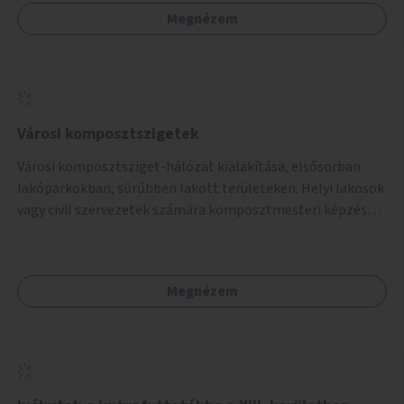
Megnézem
Városi komposztszigetek
Városi komposztsziget-hálózat kialakítása, elsősorban
lakóparkokban, sűrűbben lakott területeken. Helyi lakosok
vagy civil szervezetek számára komposztmesteri képzés
biztosítása, ami lehetővé teszi a komposztszigetek
helyben történő hosszú távú fenntartását.
Megnézem