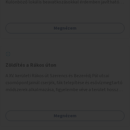
Különböző lokális beavatkozásokkal érdemben javítható
az útszakaszon a kerékpáros közlekedés biztonsága már
azt megelőzően, hogy többéves távlatban sor kerülne az út
teljes körű, komplex felújítására.
Megnézem
Zöldítés a Rákos úton
A XV. kerületi Rákos út Szerencs és Bezerédj Pál utcai
csomópontjainál cserjék, fák telepítése és esővízmegtartó
módszerek alkalmazása, figyelembe véve a terület hosszú
távú átalakítási terveit.
Megnézem