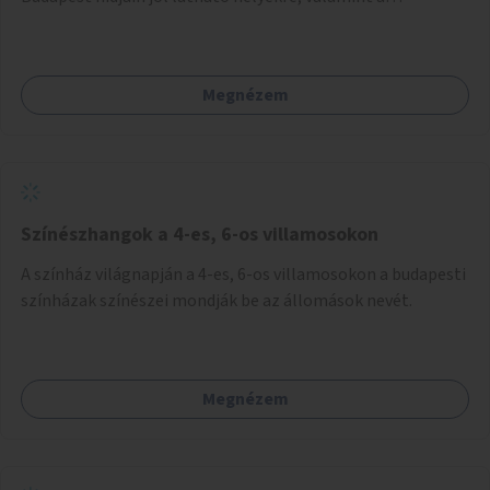
lelkisegély-vonalakat fenntartó szervezetek támogatása,
hogy legyen kapacitásuk a növekvő számú hívások
fogadására.
Megnézem
Színészhangok a 4-es, 6-os villamosokon
A színház világnapján a 4-es, 6-os villamosokon a budapesti
színházak színészei mondják be az állomások nevét.
Megnézem