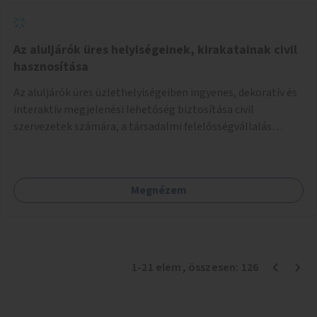
Az aluljárók üres helyiségeinek, kirakatainak civil
hasznosítása
Az aluljárók üres üzlethelyiségeiben ingyenes, dekoratív és
interaktív megjelenési lehetőség biztosítása civil
szervezetek számára, a társadalmi felelősségvállalás
jegyében. A cél, hogy közérdekű, segítő tevékenységeket
mutassanak be látványos, gondolatébresztő formában,
például rajzokkal, kérdésekkel, üzenetküldési lehetőséggel
Megnézem
vagy akciónapokkal – bérleti és közüzemi díjak nélkül, a
jelenlegi elhanyagolt állapot helyett.
1
-
21
elem
, összesen:
126