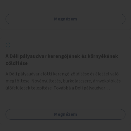
Megnézem
A Déli pályaudvar kerengőjének és környékének
zöldítése
A Déli pályaudvar előtti kerengő zöldítése és élettel való
megtöltése. Növényültetés, burkolatcsere, árnyékolók és
ülőfelületek telepítése. Továbbá a Déli pályaudvar
környezetének zöldítése, a kihasználatlan területek
zöldfelületekkel való gazdagítása.
Megnézem