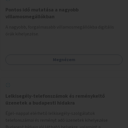
Pontos idő mutatása a nagyobb
villamosmegállókban
A nagyobb, forgalmasabb villamosmegállókba digitális
órák kihelyezése.
Megnézem
Lelkisegély-telefonszámok és reménykeltő
üzenetek a budapesti hidakra
Éjjel-nappal elérhető lelkisegély-szolgálatok
telefonszámai és reményt adó üzenetek kihelyezése
Budapest hídjain jól látható helyekre, valamint a