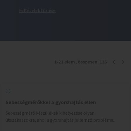
Feltételek törlése
1
-
21
elem
, összesen:
126
Sebességmérőkkel a gyorshajtás ellen
Sebességmérő készülékek kihelyezése olyan
útszakaszokra, ahol a gyorshajtás jellemző probléma.