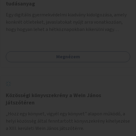
tudásanyag
Egy digitális gyermekvédelmi kiadvány kidolgozása, amely
konkrét ötleteket, javaslatokat nyújt arra vonatkozóan,
hogy hogyan lehet a hétköznapokban kikerülni vagy
helyettesíteni a kisgyerekek okoseszköz-használatát.
Megnézem
Közösségi könyvszekrény a Wein János
játszótéren
„Hozz egy könyvet, vigyél egy könyvet" alapon működő, a
helyi közösség által fenntartott könyvszekrény kihelyezése
a XIII. kerületi Wein János játszótérre.