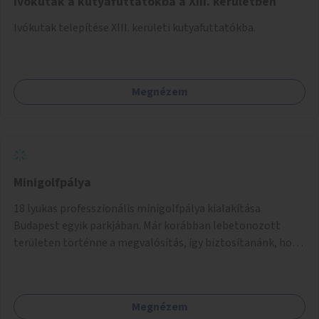
Ivókutak a kutyafuttatókba a XIII. kerületben
Ivókutak telepítése XIII. kerületi kutyafuttatókba.
Megnézem
Minigolfpálya
18 lyukas professzionális minigolfpálya kialakítása
Budapest egyik parkjában. Már korábban lebetonozott
területen történne a megvalósítás, így biztosítanánk, hogy
ne vesszen el további zöldfelület.
Megnézem