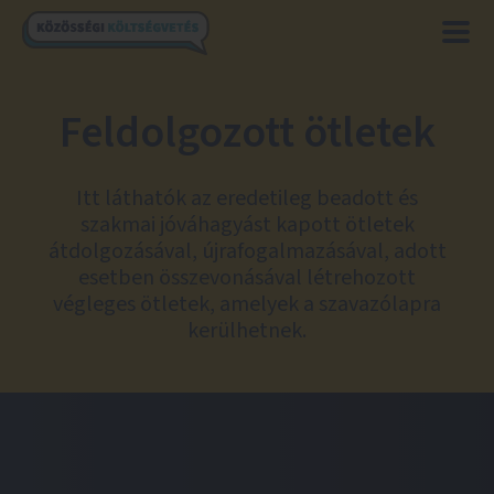
Feldolgozott ötletek
Itt láthatók az eredetileg beadott és
szakmai jóváhagyást kapott ötletek
átdolgozásával, újrafogalmazásával, adott
esetben összevonásával létrehozott
végleges ötletek, amelyek a szavazólapra
kerülhetnek.