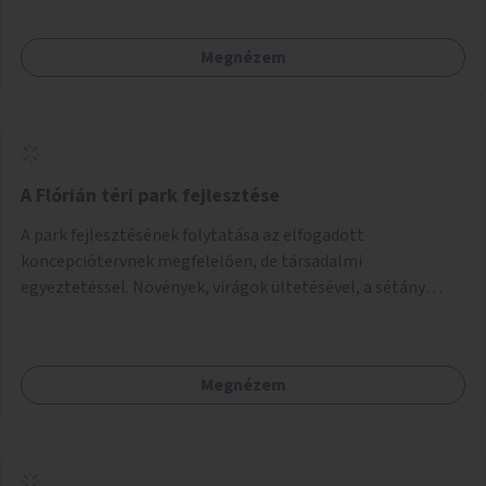
Megnézem
A Flórián téri park fejlesztése
A park fejlesztésének folytatása az elfogadott
koncepciótervnek megfelelően, de társadalmi
egyeztetéssel. Növények, virágok ültetésével, a sétány
felújításával, természetes burkolatú futókör
létrehozásával sokat javulhatna a park minősége.
Megnézem