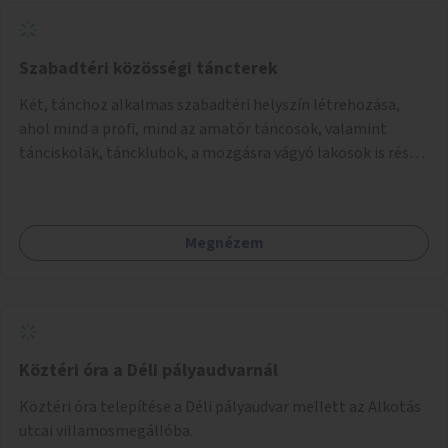
Szabadtéri közösségi táncterek
Két, tánchoz alkalmas szabadtéri helyszín létrehozása,
ahol mind a profi, mind az amatőr táncosok, valamint
tánciskolák, táncklubok, a mozgásra vágyó lakosok is részt
vehetnek közösségi eseményeken.
Megnézem
Köztéri óra a Déli pályaudvarnál
Köztéri óra telepítése a Déli pályaudvar mellett az Alkotás
utcai villamosmegállóba.