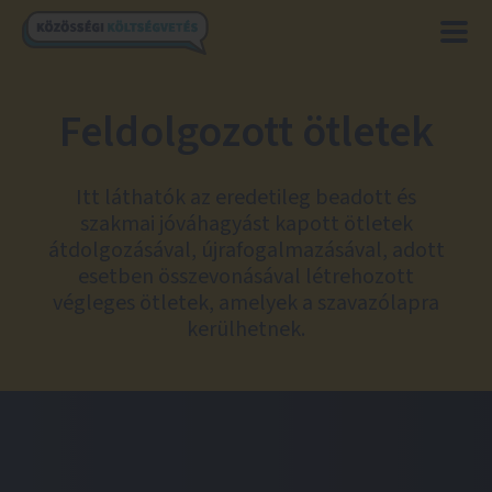
Feldolgozott ötletek
Itt láthatók az eredetileg beadott és
szakmai jóváhagyást kapott ötletek
átdolgozásával, újrafogalmazásával, adott
esetben összevonásával létrehozott
végleges ötletek, amelyek a szavazólapra
kerülhetnek.