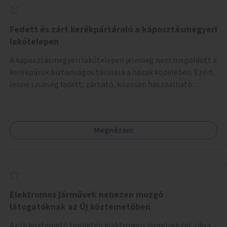
Fedett és zárt kerékpártároló a káposztásmegyeri
lakótelepen
A káposztásmegyeri lakótelepen jelenleg nem megoldott a
kerékpárok biztonságos tárolása a házak közelében. Ezért
lenne szükség fedett, zárható, közösen használható
kerékpártárolók kialakítására, amelyek védelmet nyújtanak
az időjárás viszontagságaival szemben.
Megnézem
Elektromos járművek nehezen mozgó
látogatóknak az Új köztemetőben
Az Új köztemető területén elektromos járművek (pl. riksa