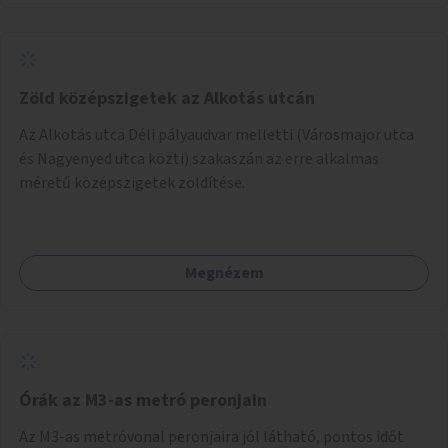
Zöld középszigetek az Alkotás utcán
Az Alkotás utca Déli pályaudvar melletti (Városmajor utca
és Nagyenyed utca közti) szakaszán az erre alkalmas
méretű középszigetek zöldítése.
Megnézem
Órák az M3-as metró peronjain
Az M3-as metróvonal peronjaira jól látható, pontos időt