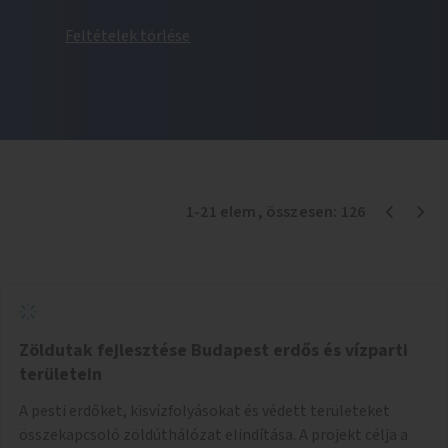
Feltételek törlése
1
-
21
elem
, összesen:
126
Zöldutak fejlesztése Budapest erdős és vízparti
területein
A pesti erdőket, kisvízfolyásokat és védett területeket
összekapcsoló zöldúthálózat elindítása. A projekt célja a