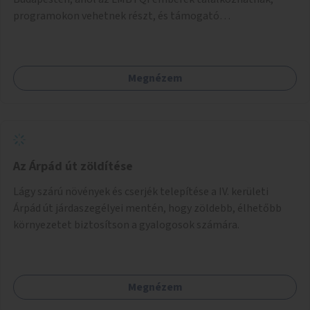
programokon vehetnek részt, és támogató
szolgáltatásokat érhetnek el. A központ helyet adhatna
csoportfoglalkozásoknak, kulturális eseményeknek és civil
szervezetek programjainak is. Az üzemeltető pályázat
Megnézem
útján lesz kiválasztva.
Az Árpád út zöldítése
Lágy szárú növények és cserjék telepítése a IV. kerületi
Árpád út járdaszegélyei mentén, hogy zöldebb, élhetőbb
környezetet biztosítson a gyalogosok számára.
Megnézem