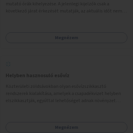
mutató órák kihelyezése. A jelenlegi kijelzők csak a
következő járat érkezését mutatják, az aktuális időt nem.
Az órák a peronokon várakozók tájékozódását segítenék,
ahogyan az más közösségi tereken is bevett gyakorlat.
Megnézem
Helyben hasznosuló esővíz
Közterületi zöldsávokban olyan esővízszikkasztó
rendszerek kialakítása, amelyek a csapadékvizet helyben
elszikkasztják, egyúttal lehetőséget adnak növényzet
telepítésére is.
Megnézem