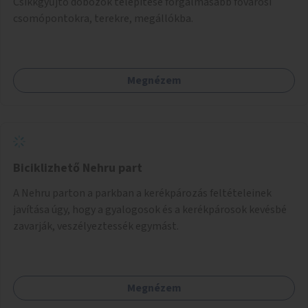
Csikkgyűjtő dobozok telepítése forgalmasabb fővárosi
csomópontokra, terekre, megállókba.
Megnézem
Biciklizhető Nehru part
A Nehru parton a parkban a kerékpározás feltételeinek
javítása úgy, hogy a gyalogosok és a kerékpárosok kevésbé
zavarják, veszélyeztessék egymást.
Megnézem