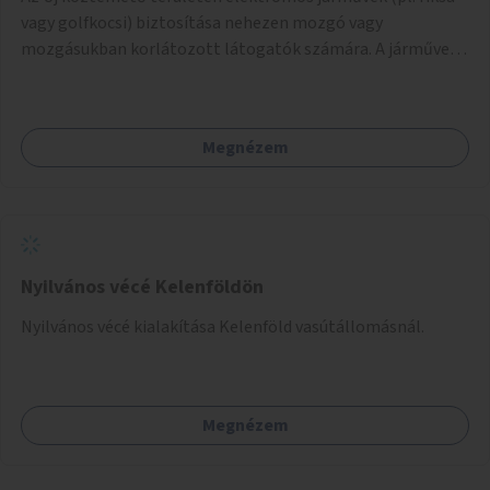
vagy golfkocsi) biztosítása nehezen mozgó vagy
mozgásukban korlátozott látogatók számára. A járművek
a temetőkapu és a megadott sírhely között közlekednének.
Megnézem
Nyilvános vécé Kelenföldön
Nyilvános vécé kialakítása Kelenföld vasútállomásnál.
Megnézem