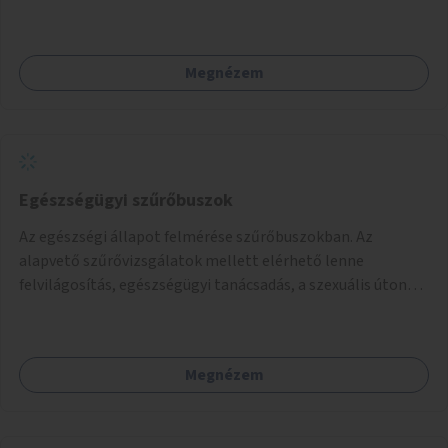
Megnézem
Egészségügyi szűrőbuszok
Az egészségi állapot felmérése szűrőbuszokban. Az
alapvető szűrővizsgálatok mellett elérhető lenne
felvilágosítás, egészségügyi tanácsadás, a szexuális úton
terjedő betegségek szűrése és a szenvedélybetegek
támogatása.
Megnézem