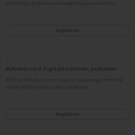
már létező, de gyakran elhanyagolt vagy ismeretlen
ösvények biztonságosabbá és használhatóbbá tétele,
különösen a közúti átvezetések, csúszós szakaszok és
szűkületek javításával, néhány ponton pedig helyszíni
Megnézem
beavatkozással (pl. táblák kihelyezése, hulladékgyűjtők,
akadálymentesítés). Az útvonalak kijelölése és
koncepcióterv-szintű összekötése támogatná a
zöldutakon való közlekedést.
Nyilvános vécé Zugló játszóterein, parkjaiban
A XIV. kerület játszóterein vagy parkjaiban egy, lehetőség
szerint kettő nyilvános vécé kialakítása.
Megnézem