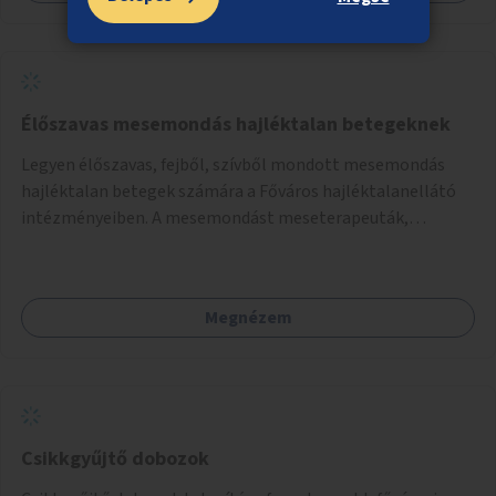
önkormányzat a weboldal üzemeltetését és
népszerűsítését végezné, amelynek kiemelt része lenne az
adatok naprakészen tartása.
Élőszavas mesemondás hajléktalan betegeknek
Legyen élőszavas, fejből, szívből mondott mesemondás
hajléktalan betegek számára a Főváros hajléktalanellátó
intézményeiben. A mesemondást meseterapeuták,
művészetterapeuták, mesemondó végzettségű emberek
végeznék.
Megnézem
Csikkgyűjtő dobozok