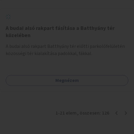
A budai alsó rakpart fásítása a Batthyány tér
közelében
A budai alsó rakpart Batthyány tér előtti parkolófelületén
közösségi tér kialakítása padokkal, fákkal.
Megnézem
1
-
21
elem
, összesen:
126