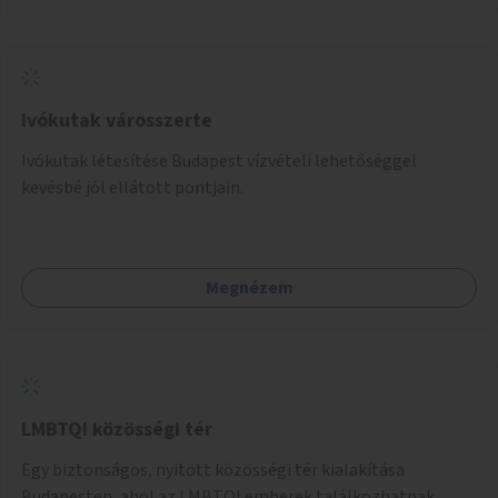
Ivókutak városszerte
Ivókutak létesítése Budapest vízvételi lehetőséggel
kevésbé jól ellátott pontjain.
Megnézem
LMBTQI közösségi tér
Egy biztonságos, nyitott közösségi tér kialakítása
Budapesten, ahol az LMBTQI emberek találkozhatnak,