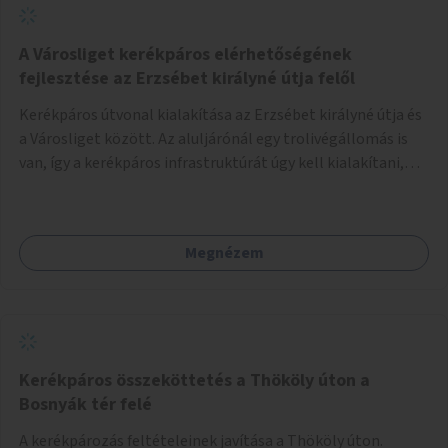
A Városliget kerékpáros elérhetőségének
fejlesztése az Erzsébet királyné útja felől
Kerékpáros útvonal kialakítása az Erzsébet királyné útja és
a Városliget között. Az aluljárónál egy trolivégállomás is
van, így a kerékpáros infrastruktúrát úgy kell kialakítani,
hogy biztonságosan lehessen biciklizni a troliforgalom
mellett is. Az útvonal átvezetésre kerülne a Hungária
körúton, majd a Városligetig folytatódna a Hermina utat
Megnézem
keresztezve.
Kerékpáros összeköttetés a Thököly úton a
Bosnyák tér felé
A kerékpározás feltételeinek javítása a Thököly úton.