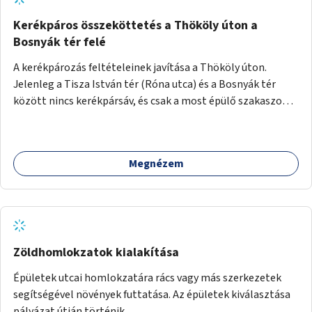
több korosztály számára.
Kerékpáros összeköttetés a Thököly úton a
Bosnyák tér felé
A kerékpározás feltételeinek javítása a Thököly úton.
Jelenleg a Tisza István tér (Róna utca) és a Bosnyák tér
között nincs kerékpársáv, és csak a most épülő szakaszon
folytatódik a Bosnyák tér után.
Megnézem
Zöldhomlokzatok kialakítása
Épületek utcai homlokzatára rács vagy más szerkezetek
segítségével növények futtatása. Az épületek kiválasztása
pályázat útján történik.