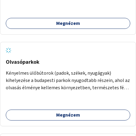
Megnézem
Olvasóparkok
Kényelmes ülőbútorok (padok, székek, nyugágyak)
kihelyezése a budapesti parkok nyugodtabb részein, ahol az
olvasás élménye kellemes környezetben, természetes fény
mellett valósulhat meg. Árnyékolással, valamint
könyvcserepolcokkal kiegészítve ezek a terek lehetőséget
adnának a kikapcsolódásra, az olvasás népszerűsítésére.
Megnézem