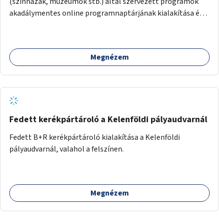
(színházak, múzeumok stb.) által szervezett programok
akadálymentes online programnaptárjának kialakítása és
működtetése. Átfogó és naprakész tartalommal.
Megnézem
Fedett kerékpártároló a Kelenföldi pályaudvarnál
Fedett B+R kerékpártároló kialakítása a Kelenföldi
pályaudvarnál, valahol a felszínen.
Megnézem