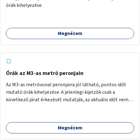
órák kihelyezése.
Megnézem
Órák az M3-as metró peronjain
Az M3-as metróvonal peronjaira jól látható, pontos időt
mutató órák kihelyezése. A jelenlegi kijelzők csak a
következő járat érkezését mutatják, az aktuális időt nem.
Az órák a peronokon várakozók tájékozódását segítenék,
ahogyan az más közösségi tereken is bevett gyakorlat.
Megnézem