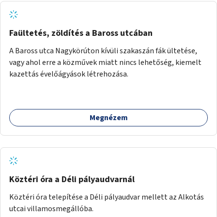
Faültetés, zöldítés a Baross utcában
A Baross utca Nagykörúton kívüli szakaszán fák ültetése,
vagy ahol erre a közművek miatt nincs lehetőség, kiemelt
kazettás évelőágyások létrehozása.
Megnézem
Köztéri óra a Déli pályaudvarnál
Köztéri óra telepítése a Déli pályaudvar mellett az Alkotás
utcai villamosmegállóba.