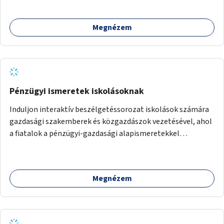
Megnézem
Pénzügyi ismeretek iskolásoknak
Induljon interaktív beszélgetéssorozat iskolások számára
gazdasági szakemberek és közgazdászok vezetésével, ahol
a fiatalok a pénzügyi-gazdasági alapismeretekkel
kapcsolatban tájékozódhatnak. A program többalkalmas
lenne, heti rendszerességgel tartanák iskolai csoportok
számára, önkormányzati intézményben vagy külső
Megnézem
helyszínen iskolai együttműködéssel. A szervezést az
Önkormányzat koordinálná, a tematikát a szakemberek
alakítanák ki, külön figyelmet fordítva a hátrányos helyzetű
gyerekek bevonására is. A program pilot jelleggel indulna,