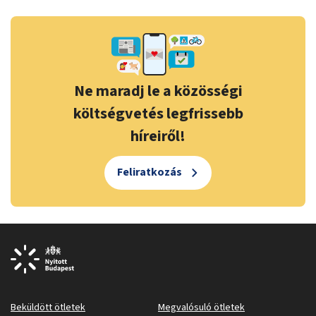
Ne maradj le a közösségi
költségvetés legfrissebb
híreiről!
Feliratkozás
Beküldött ötletek
Megvalósuló ötletek