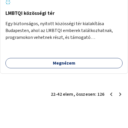
LMBTQI közösségi tér
Egy biztonságos, nyitott közösségi tér kialakítása
Budapesten, ahol az LMBTQI emberek találkozhatnak,
programokon vehetnek részt, és támogató
szolgáltatásokat érhetnek el. A központ helyet adhatna
csoportfoglalkozásoknak, kulturális eseményeknek és civil
szervezetek programjainak is. Az üzemeltető pályázat
Megnézem
útján lesz kiválasztva.
22
-
42
elem
, összesen:
126