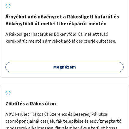
Árnyékot adó növényzet a Rákosligeti határút és
Bökényföldi út melletti kerékpárút mentén
A Rákosligeti határút és Bökényföldi út mellett futó
kerékpárút mentén árnyékot adó fák és cserjék ültetése.
Megnézem
Zöldítés a Rákos úton
A XV. kerületi Rákos út Szerencs és Bezerédj Pál utcai
csomópontjainál cserjék, fák telepítése és esővízmegtartó
módszerek alkalmazása, figyelembe véve a terület hosszú