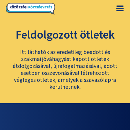
Feldolgozott ötletek
Itt láthatók az eredetileg beadott és
szakmai jóváhagyást kapott ötletek
átdolgozásával, újrafogalmazásával, adott
esetben összevonásával létrehozott
végleges ötletek, amelyek a szavazólapra
kerülhetnek.