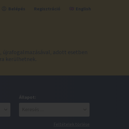
Belépés
Regisztráció
English
l, újrafogalmazásával, adott esetben
ra kerülhetnek.
Állapot:
Feltételek törlése