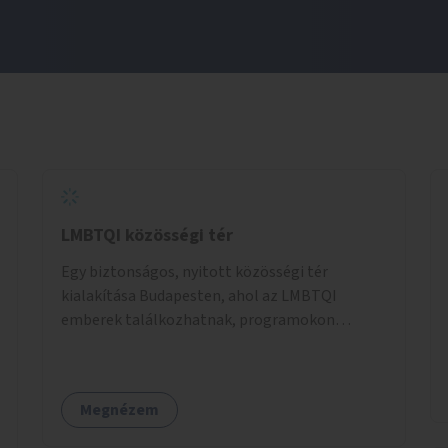
LMBTQI közösségi tér
Egy biztonságos, nyitott közösségi tér
kialakítása Budapesten, ahol az LMBTQI
emberek találkozhatnak, programokon
vehetnek részt, és támogató szolgáltatásokat
érhetnek el. A központ helyet adhatna
csoportfoglalkozásoknak, kulturális
Megnézem
eseményeknek és civil szervezetek
programjainak is. Az üzemeltető pályázat útján