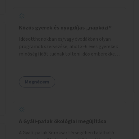
lesz kiválasztva.
Közös gyerek és nyugdíjas „napközi”
Idősotthonokban és/vagy óvodákban olyan
programok szervezése, ahol 3–6 éves gyerekek
minőségi időt tudnak tölteni idős emberekkel,
akik társaságra, beszélgetésre vágynak.
Megnézem
A Gyáli-patak ökológiai megújítása
A Gyáli-patak Soroksár térségében található