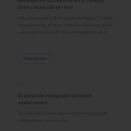
Kerékpáros összeköttetés a Thököly
úton a Bosnyák tér felé
A kerékpározás feltételeinek javítása a Thököly
úton. Jelenleg a Tisza István tér (Róna utca) és
a Bosnyák tér között nincs kerékpársáv, és csak
a most épülő szakaszon folytatódik a Bosnyák
tér után.
Megnézem
Új parkolók mozgáskorlátozott
embereknek
Új parkolók létrehozása mozgáskorlátozott
embereknek városszerte.