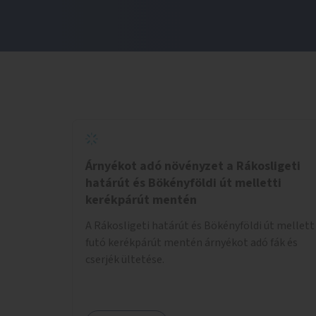
Árnyékot adó növényzet a Rákosligeti
határút és Bökényföldi út melletti
kerékpárút mentén
A Rákosligeti határút és Bökényföldi út mellett
futó kerékpárút mentén árnyékot adó fák és
cserjék ültetése.