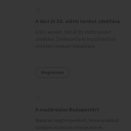
A Váci út 50. előtti terület zöldítése
A XIII. kerület, Váci út 50. előtti terület
zöldítése. Zöldkazetta és hozzá tartozó
öntözési rendszer kialakítása.
Megnézem
A madárdalos Budapestért
Madarak megtelepedését, fennmaradását
szolgáló eszközök elhelyezése és