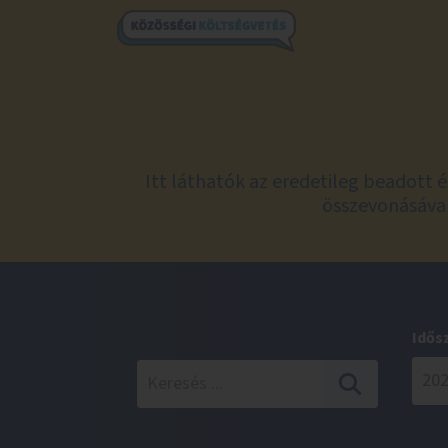
Itt láthatók az eredetileg beadott 
összevonásával
Idős