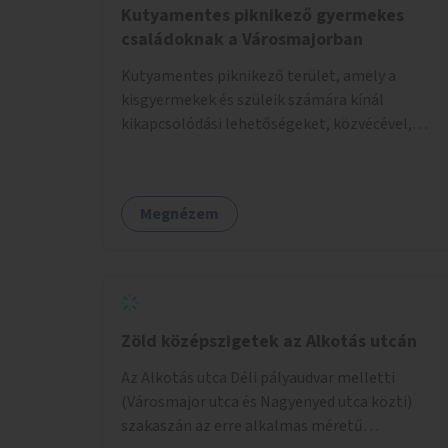
Kutyamentes piknikező gyermekes
családoknak a Városmajorban
Kutyamentes piknikező terület, amely a
kisgyermekek és szüleik számára kínál
kikapcsolódási lehetőségeket, közvécével,
pelenkázóval.
Megnézem
Zöld középszigetek az Alkotás utcán
Az Alkotás utca Déli pályaudvar melletti
(Városmajor utca és Nagyenyed utca közti)
szakaszán az erre alkalmas méretű