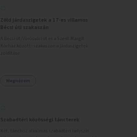
Zöld járdaszigetek a 17-es villamos
Bécsi úti szakaszán
A Bécsi út/Vörösvári út és a Szent Margit
Kórház közötti szakaszon a járdaszigetek
zöldítése.
Megnézem
Szabadtéri közösségi táncterek
Két, tánchoz alkalmas szabadtéri helyszín