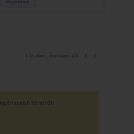
Megnézem
1
-
21
elem
, összesen:
126
egfrissebb híreiről!