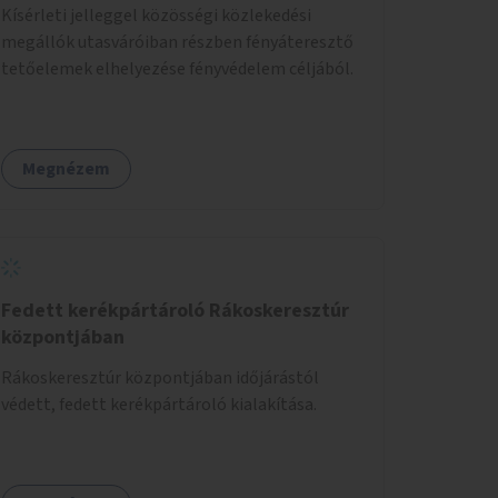
Kísérleti jelleggel közösségi közlekedési
megállók utasváróiban részben fényáteresztő
tetőelemek elhelyezése fényvédelem céljából.
Megnézem
Fedett kerékpártároló Rákoskeresztúr
központjában
Rákoskeresztúr központjában időjárástól
védett, fedett kerékpártároló kialakítása.