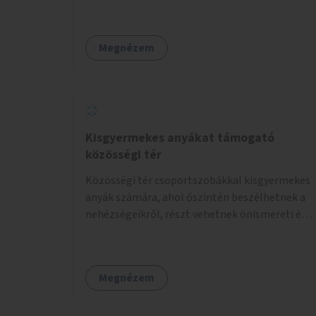
középszigetek zöldítése.
Megnézem
Kisgyermekes anyákat támogató
közösségi tér
Közösségi tér csoportszobákkal kisgyermekes
anyák számára, ahol őszintén beszélhetnek a
nehézségeikről, részt vehetnek önismereti és
regeneráló foglalkozásokon (pl. gyógytorna,
jóga, terápia), miközben a gyerekek
biztonságban játszhatnak.
Megnézem