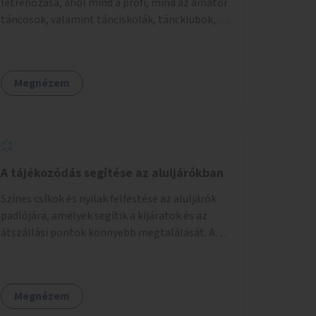
létrehozása, ahol mind a profi, mind az amatőr
táncosok, valamint tánciskolák, táncklubok, a
mozgásra vágyó lakosok is részt vehetnek
közösségi eseményeken.
Megnézem
A tájékozódás segítése az aluljárókban
Színes csíkok és nyilak felfestése az aluljárók
padlójára, amelyek segítik a kijáratok és az
átszállási pontok könnyebb megtalálását. A
megoldás célja a tájékozódás egyszerűsítése,
különösen a kevésbé gyakran közlekedők és a
turisták számára, nemzetközi jó gyakorlatok
Megnézem
alapján.