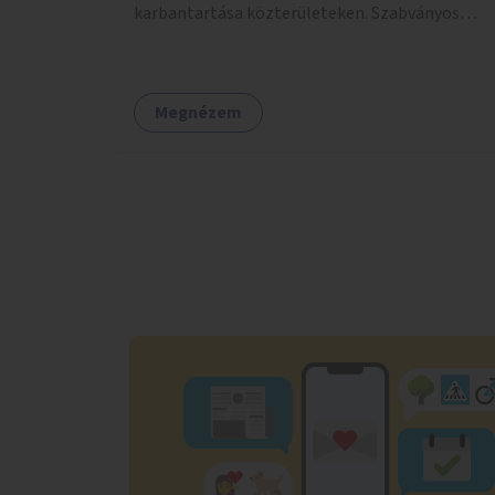
karbantartása közterületeken. Szabványos
odúk mellett ez jelenthet itatókat, téli
madáretetőket is.
Megnézem