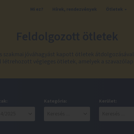
Mi ez?
Hírek, rendezvények
Ötletek
Feldolgozott ötletek
és szakmai jóváhagyást kapott ötletek átdolgozásáva
 létrehozott végleges ötletek, amelyek a szavazólap
zak:
Kategória:
Kerület: