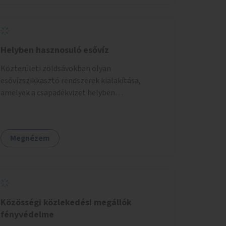
Helyben hasznosuló esővíz
Közterületi zöldsávokban olyan
esővízszikkasztó rendszerek kialakítása,
amelyek a csapadékvizet helyben
elszikkasztják, egyúttal lehetőséget adnak
növényzet telepítésére is.
Megnézem
Közösségi közlekedési megállók
fényvédelme