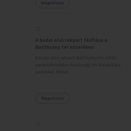
Megnézem
A budai alsó rakpart fásítása a
Batthyány tér közelében
A budai alsó rakpart Batthyány tér előtti
parkolófelületén közösségi tér kialakítása
padokkal, fákkal.
Megnézem