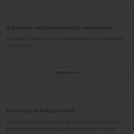
Új parkolók mozgáskorlátozott embereknek
Új parkolók létrehozása mozgáskorlátozott embereknek
városszerte.
Megnézem
Tanösvény az Ördög-ároknál
Tanösvény kialakítása az Ördög-árok egyes helyszínein,
állomások létesítésével. Egységes táblákkal, a táblák