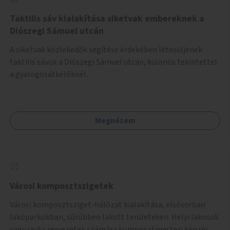
Taktilis sáv kialakítása siketvak embereknek a
Diószegi Sámuel utcán
A siketvak közlekedők segítése érdekében létesüljenek
taktilis sávok a Diószegi Sámuel utcán, különös tekintettel
a gyalogosátkelőknél.
Megnézem
Városi komposztszigetek
Városi komposztsziget-hálózat kialakítása, elsősorban
lakóparkokban, sűrűbben lakott területeken. Helyi lakosok
vagy civil szervezetek számára komposztmesteri képzés