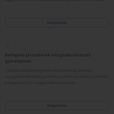
biztosítása, ami lehetővé teszi a komposztszigetek
helyben történő hosszú távú fenntartását.
Megnézem
Befogadó játszóterek mozgáskorlátozott
gyerekeknek
Több játszótéren legyenek olyan játékok, amelyet
mozgáskorlátozott gyerekek is tudnak használni. Emellett
a megközelítés is legyen akadálymentes.
Megnézem