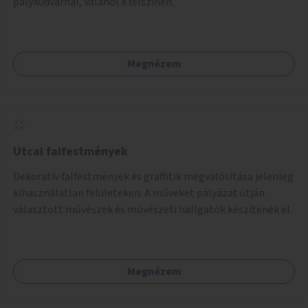
pályaudvarnál, valahol a felszínen.
Megnézem
Utcai falfestmények
Dekoratív falfestmények és graffitik megvalósítása jelenleg
kihasználatlan felületeken. A műveket pályázat útján
választott művészek és művészeti hallgatók készítenék el.
Megnézem