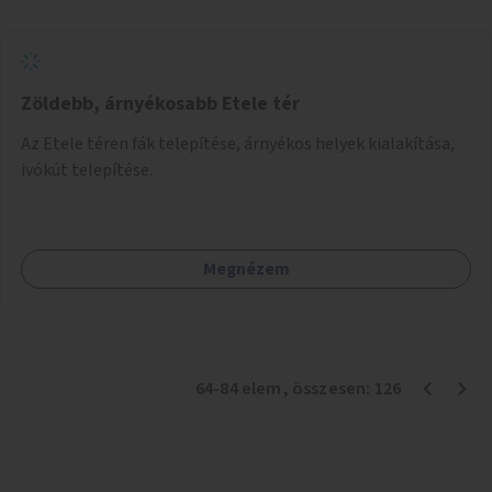
Zöldebb, árnyékosabb Etele tér
Az Etele téren fák telepítése, árnyékos helyek kialakítása,
ivókút telepítése.
Megnézem
64
-
84
elem
, összesen:
126