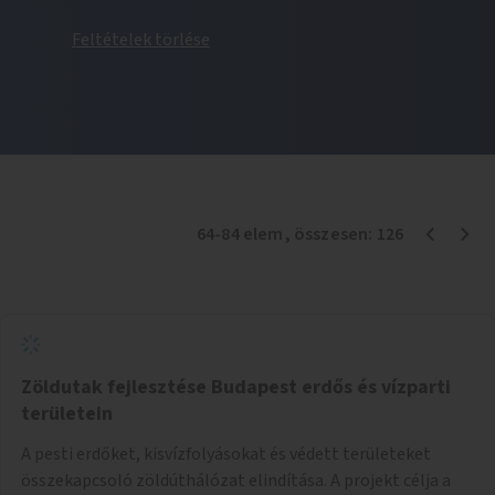
Feltételek törlése
64
-
84
elem
, összesen:
126
Zöldutak fejlesztése Budapest erdős és vízparti
területein
A pesti erdőket, kisvízfolyásokat és védett területeket
összekapcsoló zöldúthálózat elindítása. A projekt célja a