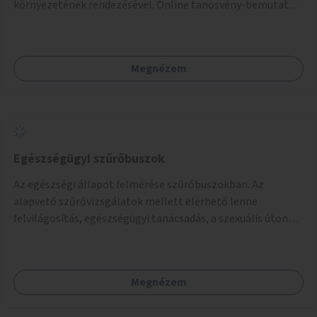
környezetének rendezésével. Online tanösvény-bemutató
felület kialakítása.
Megnézem
Egészségügyi szűrőbuszok
Az egészségi állapot felmérése szűrőbuszokban. Az
alapvető szűrővizsgálatok mellett elérhető lenne
felvilágosítás, egészségügyi tanácsadás, a szexuális úton
terjedő betegségek szűrése és a szenvedélybetegek
támogatása.
Megnézem