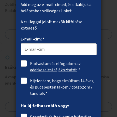
Zöldfelületek létesítése erre alkalmas helyszíneken a
Add meg az e-mail-címed, és elküldjük a
Budafoki úton a Hengermalom úttól kifelé.
belépéshez szükséges linket.
A csillaggal jelölt mezők kitöltése
kötelező
Megnézem
E-mail-cím: *
Elolvastam és elfogadom az
Esőkertek a városban
adatkezelési tájékoztatót
. *
A csapadék megtartására alkalmas esőkertek létrehozása
Kijelentem, hogy elmúltam 14 éves,
jelenleg burkolt területek helyén.
és Budapesten lakom / dolgozom /
tanulok. *
Ha új felhasználó vagy:
Megnézem
Szeretnék feliratkozni a hírlevélre.