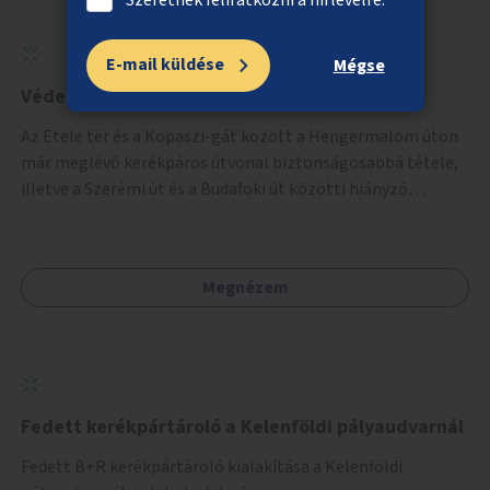
E-mail küldése
Mégse
Védett kerékpárút a Hengermalom úton
Az Etele tér és a Kopaszi-gát között a Hengermalom úton
már meglévő kerékpáros útvonal biztonságosabbá tétele,
illetve a Szerémi út és a Budafoki út közötti hiányzó
szakasz kiépítése. Ezáltal gyerek- és családbarát
kerékpáros útvonal alakítható ki, amely többek között
iskolákhoz, kulturális intézményekhez és a Kopaszi-gáthoz
Megnézem
biztosítana elérést.
Fedett kerékpártároló a Kelenföldi pályaudvarnál
Fedett B+R kerékpártároló kialakítása a Kelenföldi