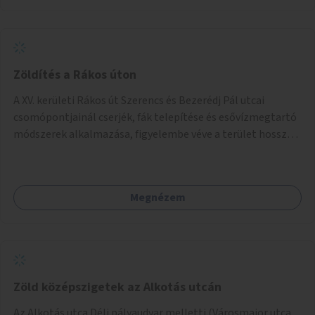
Zöldítés a Rákos úton
A XV. kerületi Rákos út Szerencs és Bezerédj Pál utcai
csomópontjainál cserjék, fák telepítése és esővízmegtartó
módszerek alkalmazása, figyelembe véve a terület hosszú
távú átalakítási terveit.
Megnézem
Zöld középszigetek az Alkotás utcán
Az Alkotás utca Déli pályaudvar melletti (Városmajor utca