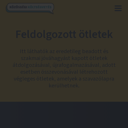
Feldolgozott ötletek
Itt láthatók az eredetileg beadott és
szakmai jóváhagyást kapott ötletek
átdolgozásával, újrafogalmazásával, adott
esetben összevonásával létrehozott
végleges ötletek, amelyek a szavazólapra
kerülhetnek.