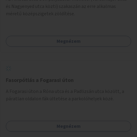
és Nagyenyed utca közti) szakaszán az erre alkalmas
méretű középszigetek zöldítése.
Megnézem
Fasorpótlás a Fogarasi úton
A Fogarasi úton a Róna utca és a Padlizsán utca között, a
páratlan oldalon fák ültetése a parkolóhelyek közé.
Megnézem