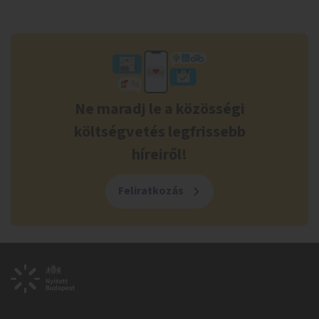
Ne maradj le a közösségi
költségvetés legfrissebb
híreiről!
Feliratkozás