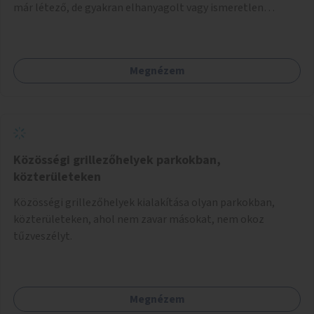
már létező, de gyakran elhanyagolt vagy ismeretlen
ösvények biztonságosabbá és használhatóbbá tétele,
különösen a közúti átvezetések, csúszós szakaszok és
szűkületek javításával, néhány ponton pedig helyszíni
Megnézem
beavatkozással (pl. táblák kihelyezése, hulladékgyűjtők,
akadálymentesítés). Az útvonalak kijelölése és
koncepcióterv-szintű összekötése támogatná a
zöldutakon való közlekedést.
Közösségi grillezőhelyek parkokban,
közterületeken
Közösségi grillezőhelyek kialakítása olyan parkokban,
közterületeken, ahol nem zavar másokat, nem okoz
tűzveszélyt.
Megnézem