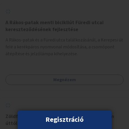
A Rákos-patak menti bicikliút Füredi utcai
kereszteződésének fejlesztése
A Rákos-patak és a Füredi utca találkozásánál, a Kerepesi út
felé a kerékpáros nyomvonal módosítása, a csomópont
átépítése és jelzőlámpa kihelyezése.
Megnézem
Zöldfelületek a Budafoki úton a Hengermalom
Regisztráció
úttól kifelé